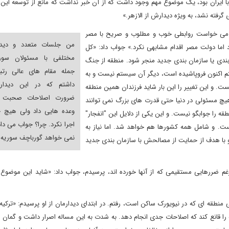
ایران بود، یک موضوع مهم وجود داشت که از آن خبر نداشت که مانع از توسعه این 
فته نشد، به ویژه دیدارش از الازهر.»
و می خواست روابطی خوب و مطلوب و صریح با مصر
من جلسات متعدد و دیدا
 اما دولت مصر اقدام مشابهی نکرد.» جواب داد: «کل
مختلفی با مسئولان سور
بندی یا سازمان بندی جدید منجر شود. منطقه از جنگ
جمله مقام های عالی رتبه
اکنون فروپاشیده است، دیگر آن سیستم نیست و به
داشتم که در این دیداره
ت. و این تغییر را این بار شاید فرزندان همین منطقه
ضرورت اصلاحات صحبت ک
هیچ مسئولی در دنیا حتی قدرت های بزرگ نمی توانند
وعده هایی داد ولی هیچ چ
طقه را جوابگو نیست. و این یکی از دلایل این "انفجار"
اجرا نکرد. چرا؟ جواب می داد
است. و شامل همه کشورها هم خواهد شد. اما نیاز به
نمی خواهد گورباچف سوریه 
 و با هدف از حمایت از مصالحش با سازمان بندی جدید
رغم ضررهایی مستقیمی که از آنها خورده اند، پرسیدم، جواب داد: «شاید این موضوع
سی منطقه ای که در نیویورک ساکن است، رفتم. در ابتدای دیدارمان از او پرسیدم: «ترکیه 
ا قانع کند که اصلاحات جدی انجام دهد. به شدت به این مساله اصرار داشت و گمان 