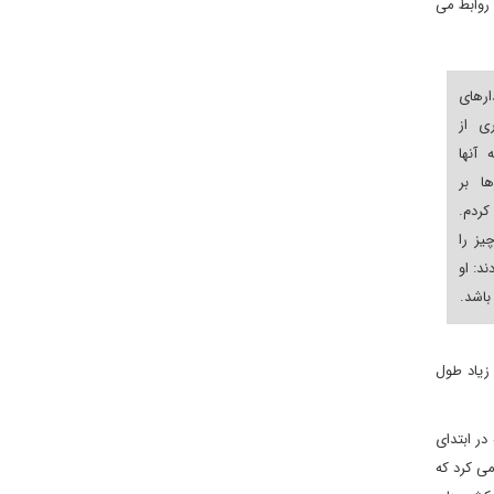
روابط می
رهای
ی از
 آنها
ا بر
ردم.
یز را
ند: او
باشد.
 زیاد طول
در ابتدای
می کرد که