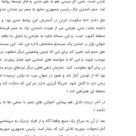
شدن است. حتی اگر مرسی هم به طور جدی به فکر توسعه روابط با 
شد. سفر احمدی نژاد، رئیس جمهوری سابق به مصر نیز چندان جدی گر
نظر دادم: «اما حکومت ایران در گسترش این روابط جدی بود، 
داشته باشد، حتی هیئتی غیر از هیئت احمدی نژاد به مصر فرستاد
منطقه آشوب است. و این مساله شاید به طراحی یا تمایل به نظام 
جهانی اول بر اساس یک سیستم مشخض اداره می شد. این سیستم 
طور حتم باید تغییر کند برای این که چنین وضعیتی دیگر مطلوب نیس
موجب شوند یا این که با خواسته های اساسی خود فشار بیاورند، 
در برابر آنها مقاومت کنند. سازمان دهی فعلی دیگر نیازهای مردم من
بود که از تونس آغاز شد و هنوز در جهان عرب به پایان نرسیده 
زمان دارد تا کامل شود. امریکا گریزی ندارد جز این که دخالت کند
منطقه ای همراهی کند.»
در آخر درباره دلایل هم پیمانی اخوانی های مصر با سلفی ها به 
نکشد.»
بعد از آن به سراغ یک منبع واقعا آگاه و از افراد نزدیک به دیپلما
آغاز تحولات سوریه تلاش کرد که بشار اسد، رئیس جمهوری سوریه ر