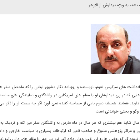
شد، به ویژه دیدارش از الازهر.
داشت های سرکیس نعوم، نویسنده و روزنامه نگار مشهور لبنانی را که ماحصل سفر هر
ایی که در پی دیدارهای او با مقام های امریکایی در واشنگتن و نمایندگی های جامعه
ارند. همانند همیشه نعوم نامی از مصاحبه کننده نمی آورد اگر چه سمت او را ذکر می 
وگو و بحثی خواندنی است
.
عوم در مقدمه امسال یادداشت های خود آورده است: در طول 15 سال شاید هم بیشتری که هر سال در ماه مارس به واشنگتن سفر می کنم و نزد
ایی و مراکز پژوهشی متنوع و صاحب نامی که ارتباطات بسیاری با سیاست خارجی و داخ
به نیویورک که بعضی ها به آن لقب جهان داده اند، نیز سر زدم. با مقام های عالی رتبه نه