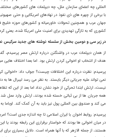
المللی چه اعضای سازمان ملل، چه دیپلمات های کشورهای مختلف و
با برخی از چهره های ذی نفوذ در نهادهای امریکایی و حتی صهیون
جهان عرب و همچنین تحولات خاورمیانه و کشورهای حوزه خلیج فار
کشوری که به تازگی تهدیدی برای امنیت ملی امریکا شده، یعنی کره ش
در زیر سی و
دو
مین بخش از سلسله نوشته های جدید سرکیس نعوم
از همان دیپلمات عرب در واشنگتن درباره ارتش مصر پرسیدم، گف
هدف از انتخاب او اخوانی کردن ارتش بود. اما بعدا اختلاف هایی م
پرسیدم: نظرت درباره این اختلافات چیست؟ جواب داد: «اخوانی 
نمی تواند علیه جریانی دیگر بایستد. به نظر می رسد لیبرال ها به
نیست، ارتش ابتدا تحرکی از خود نشان نداد اما بعد از این که تظ
همه جریان ها از بی ثباتی خسته شده بودند، ارتش وارد عمل شد
می کند و صندوق بین المللی پول نیز باید به آن کمک کند. اوباما به
پرسیدم: روابط اخوان با ایران اسلامی تا چه اندازه جدی است؟ ام
در میان اخوانی ها بودند که خواستار برقراری این رابطه بودند یا ا
هستند، از جمله الازهر که با آنها همراه است. دلایل بسیاری برای