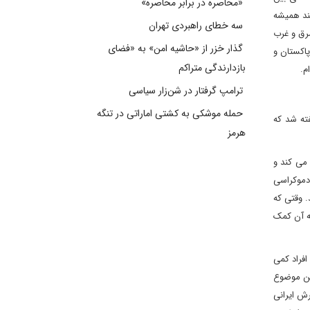
«محاصره در برابر محاصره»
ند همیشه
سه خطای راهبردی تهران
شرق و غرب
گذار خزر از «حاشیه امن» به «فضای
اکستان و
بازدارندگی متراکم
م
.
ترامپ گرفتار در شن‌زار سیاسی
حمله موشکی به کشتی اماراتی در تنگه
ته شد که
هرمز
می کند و
 دموکراسی
. وقتی که
ه آن کمک
افراد کمی
این موضوع
رش ایرانی