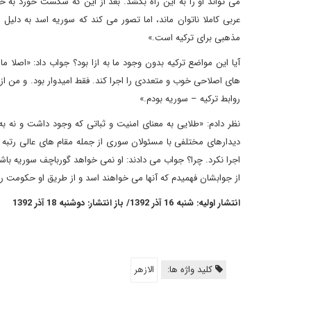
می تواند او را به این راه بکشد. بعد از این که شکست خورد به 
عربی کاملا ناتوان ماند، اما تصور می کند که سوریه اسد به دل
مذهبی برای ترکیه است.»
آیا این مواضع ترکیه بدون وجود ما به ازا بود؟ جواب داد: «اصلا ما
های اصلاحی خوب و متعددی را اجرا کند. فقط امیدوار بود. و من 
روابط ترکیه – سوریه بودم.»
نظر دادم: «طلایی به معنای امنیت و ثباتی که وجود داشت و نه به
دیدارهای مختلفی با مسئولان سوری از جمله مقام های عالی رتبه 
اجرا نکرد. چرا؟ جواب می دادند: او نمی خواهد گورباچف سوریه با
از جوابشان فهمیدم که آنها می خواهند اسد و از طریق او حکومت را
انتشار اولیه: شنبه 16 آذر 1392/ باز انتشار: دوشنبه 18 آذر 1392
کلید واژه ها:
الازهر