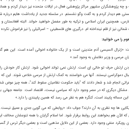
 چه پژوهشگران مشهور مراکز پژوهشی فعال در ایالات متحده نیز دیدار کردم و همان
یستی هم دیدار کردم و به گفت وگو نشستم. در سلسله جدید از یادداشت هایم درباره 
س، همچنین ایران اسلامی و ترکیه به طور مفصل خواهید خواند. البته افغانستان و پ
مالی نیز از قلم نینداخته ام. درگیری های فلسطینی – اسرائیلی را نیز فراموش نکرده ا
 را می خوانید:
ت: «ژنرال السیسی آدم متدینی است و از یک خانواده اخوانی آمده است. این هم گف
یان مرسی و وزیر دفاعش به وجود آمد.»
کردن ارتش حرف تو خالی ای است. ارتش نمی تواند اخوانی شود. ارتش کار خودش را 
 دنبال دموکراسی نیستند. آنها می خواستند به کمک ارتش از مرسی خلاص شوند. این که
اهراتی انجام شد و شعار دادند که "باید حکومت نظامیان سقوط کند"، همه چیز عوض شد
. مشکل دیگری که در مصر وجود دارد که سیاسی نیست، اقتصاد است. جامعه جهانی ب
 این مساله پایبند است، کنگره هم به نظر می رسد که همین پایبندی را دارد.»
ریکایی ها چه نظری به آن دارند؟ جواب داد: «روابطی که می گویی جدی و عمیق نیست. 
ین که الآن هم بخواهند این روابط برقرار شود. اما اسلام گرایان با همه تنوعشان مخالف 
 این رویکرد منفی وجود دارد. بعضی از این دلایل مذهبی است و بعضی دیگر ترس از گس