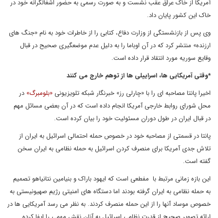
آمریکا از خاک عراق عقب نشست و به صورت رسمی به حضور اشغالگرانه خود در
خاک این کشور پایان داد.
وی پس از بازنشستگی از وزارت دفاع، کتابی را از خاطرات خود به نام «جنگ های
ارزنده» منتشر کرد که در آن اوباما را به دلیل عدم موضعگیری صحیح در قبال
وقایع سوریه مورد انتقاد قرار داده است.
*وقتی آمریکایی ها، اسراییلی ها از توهم خارج می کنند
اخیرا پانتا مصاحبه ای را با «چارلی رز» خبرنگار شبکه تلویزیونی
«بلومبرگ»
در
محل شورای روابط خارجی آمریکا انجام داده است که در آن بعضی مسائل مهم
در قبال ایران در طول دوران مسئولیت خود را بیان کرده است.
پانتا در قسمتی از مصاحبه خود در خصوص حمله احتمالی اسرائیل به ایران از
تلاش جدی آمریکا برای منصرف کردن اسرائیل به حمله نظامی به ایران سخن
گفته است.
این بازه زمانی مرتبط با مفطعی است که ایهود باراک و بنیامین نتانیاهو تصمیم
به حمله نظامی به ایران گرفته بودند اما دستگاه های امنیتی رژیم صهیونیستی به
خصوص موساد آنها را از این حمله منصرف کردند. به نظر می رسد آمریکایی ها در
ارائه تصویر صحیح از قدرت نظامی اسرائیل به آنان نقش مهمی را ایفا کرده