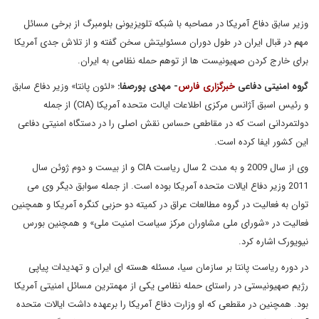
وزیر سابق دفاع آمریکا در مصاحبه با شبکه تلویزیونی بلومبرگ از برخی مسائل
مهم در قبال ایران در طول دوران مسئولیتش سخن گفته و از تلاش جدی آمریکا
برای خارج کردن صهیونیست ها از توهم حمله نظامی به ایران.
گروه امنیتی دفاعی
خبرگزاری فارس
-
مهدی پورصفا:
«لئون پانتا» وزیر دفاع سابق
و رئیس اسبق آژانس مرکزی اطلاعات ایالت متحده آمریکا (CIA) از جمله
دولتمردانی است که در مقاطعی حساس نقش اصلی را در دستگاه امنیتی دفاعی
این کشور ایفا کرده است.
وی از سال 2009 و به مدت 2 سال ریاست CIA و از بیست و دوم ژوئن سال
2011 وزیر دفاع ایالات متحده آمریکا بوده است. از جمله سوابق دیگر وی می
توان به فعالیت در گروه مطالعات عراق در کمیته دو حزبی کنگره آمریکا و همچنین
فعالیت در «شورای ملی مشاوران مرکز سیاست امنیت ملی» و همچنین بورس
نیویورک اشاره کرد.
در دوره ریاست پانتا بر سازمان سیا، مسئله هسته ای ایران و تهدیدات پیاپی
رژیم صهیونیستی در راستای حمله نظامی یکی از مهمترین مسائل امنیتی آمریکا
بود. همچنین در مقطعی که او وزارت دفاع آمریکا را برعهده داشت ایالات متحده