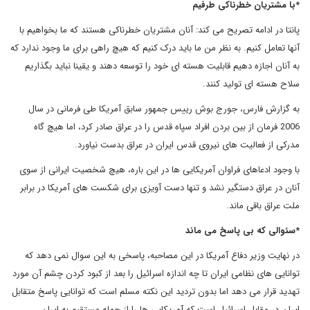
*با مشتریان خطرناکی طرفیم
پانتا در ادامه تصریح می کند: آنان مشتریان خطرناکی هستند که ما بخواهیم با
آنها تعامل کنیم. به نظر من ما باید درک کنیم که هیچ راهی برای ما وجود ندارد که
به آنان اجازه دهیم قابلیت هسته ای خود را توسعه دهند و یقینا نباید بگذاریم
سلاح هسته ای تولید کنند.
به گزارش فارس، جورج بوش رییس جمهور سابق آمریکا طی فرمانی در سال
2006 فرمان از بین بردن افراد سپاه قدس را در عراق صادر کرد، اما هیچ گاه
مدرکی از فعالیت های نیروی قدس ایران در عراق بدست نیاورد.
با وجود ادعاهای فراوان آمریکایی ها در این باره، هیچ شخصیت ایرانی از سوی
آنان در عراق دستگیر نشد و تنها دست آویزی برای شکست های آمریکا در برابر
ملت عراق باقی ماند.
*سئوالی که بی پاسخ می ماند
در نهایت وزیر دفاع آمریکا در این مصاحبه، پاسخی به این سوال نمی دهد که
توانایی های نظامی ایران تا چه اندازه اسرائیل را بعد از کبود کردن چشم آن مورد
تهدید قرار می دهد اما بدون تردید این نکته مسلم است که توانایی پاسخ متقابل
ایران در مقابل اسرائیل است که آمریکایی ها را از حمله مستقیم به ایران