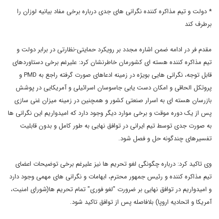
* دولت و تیم مذاکره کننده نگرانی های جدی درباره برخی مفاد بیانیه لوزان را
برطرف کند
مقدم فر در ادامه ضمن اشاره مجدد بر رویکرد حمایتی-نظارتی در برابر دولت و
تیم مذاکره کننده هسته ای کشورمان خاطرنشان کرد: علیرغم برخی دستاوردهای
قابل توجه، نگرانی هایی بویژه در زمینه ادعاهای صورت گرفته راجع به PMD و
پروتکل الحاقی و امکان دست یابی جاسوسان اسرائیلی و آمریکایی در پوشش
بازرسان هسته ای به اسرار صنعتی کشور و همچنین در زمینه میزان غنی سازی
پس از یک دوره موقت و برخی موارد دیگر وجود دارد که امیدواریم این نگرانی ها
به صورت جدی توسط تیم ایرانی در توافق نهایی به طور کامل و بدون قابلیت
تفسیرهای چندگونه حل و فصل شود.
وی تاکید کرد: درباره چگونگی لغو تحریم ها نیز علیرغم برخی توضیحات اعضای
تیم مذاکره کننده و رئیس جمهور محترم، ابهامات و نگرانی های مهمی وجود دارد
و امیدواریم در توافق نهایی بر ضرورت "لغو فوری" تمام تحریم ها(شورای امنیت،
آمریکا و اتحادیه اروپا) بلافاصله پس از توافق تاکید شود.