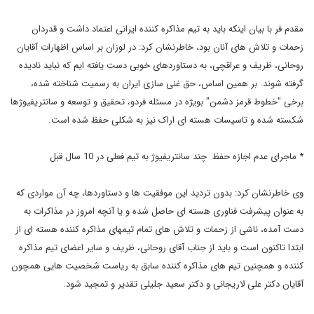
مقدم فر با بیان اینکه باید به تیم مذاکره کننده ایرانی اعتماد داشت و قدردان
زحمات و تلاش های آنان بود، خاطرنشان کرد: در لوزان بر اساس اظهارات آقایان
روحانی، ظریف و عراقچی، به دستاوردهای خوبی دست یافته ایم که نباید نادیده
گرفته شوند. بر همین اساس، حق غنی سازی ایران به رسمیت شناخته شده،
برخی "خطوط قرمز دشمن" بویژه در مسئله فردو، تحقیق و توسعه و سانتریفیوژها
شکسته شده و تاسیسات هسته ای اراک نیز به شکلی حفظ شده است.
* ماجرای عدم اجازه حفظ چند سانتریفیوژ به تیم فعلی در 10 سال قبل
وی خاطرنشان کرد: بدون تردید این موفقیت ها و دستاوردها، چه آن مواردی که
به عنوان پیشرفت فناوری هسته ای حاصل شده و یا آنچه امروز در مذاکرات به
دست آمده، ناشی از زحمات و تلاش های تمام تیمهای مذاکره کننده هسته ای از
ابتدا تاکنون است و باید از جناب آقای روحانی، ظریف و سایر اعضای تیم مذاکره
کننده و همچنین تیم های مذاکره کننده سابق به ریاست شخصیت هایی همچون
آقایان دکتر علی لاریجانی و دکتر سعید جلیلی تقدیر و تمجید شود.