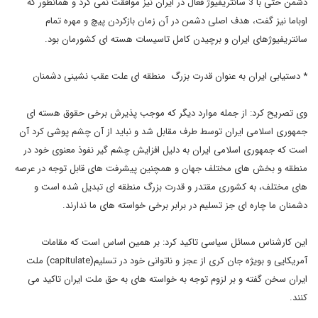
دشمن حتی با 3 سانتریفیوژ فعال در ایران نیز موافقت نمی کرد و همانطور که
اوباما نیز گفت، هدف اصلی دشمن در آن زمان بازکردن پیچ و مهره تمام
سانتریفیوژهای ایران و برچیدن کامل تاسیسات هسته ای کشورمان بود.
* دستیابی ایران به عنوان قدرت بزرگ منطقه ای علت عقب نشینی دشمنان
وی تصریح کرد: از جمله موارد دیگر که موجب پذیرش برخی حقوق هسته ای
جمهوری اسلامی ایران توسط طرف مقابل شد و نباید از آن چشم پوشی کرد آن
است که جمهوری اسلامی ایران به دلیل افزایش چشم گیر نفوذ معنوی خود در
منطقه و بخش های مختلف جهان و همچنین پیشرفت های قابل توجه در عرصه
های مختلف، به کشوری مقتدر و قدرت بزرگ منطقه ای تبدیل شده است و
دشمنان ما چاره ای جز تسلیم در برابر برخی خواسته های ما ندارند.
این کارشناس مسائل سیاسی تاکید کرد: بر همین اساس است که مقامات
آمریکایی و بویژه جان کری از عجز و ناتوانی خود در تسلیم(capitulate) ملت
ایران سخن گفته و بر لزوم توجه به خواسته های به حق ملت ایران تاکید می
کنند.