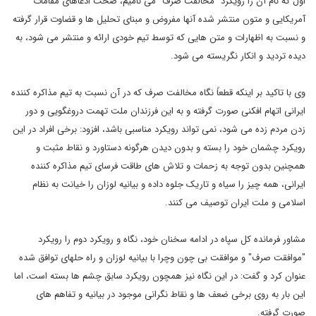
اول که نام آن را رویکرد "مخالفت صرف" می نامیم، صحت ادعاهای مقامات
آمریکایی و متون منتشر شده آنها مفروض و مبنای تحلیل ها و قضاوت قرار گرفته
و نسبت به اظهارات و متن هایی که توسط تیم خودی ارائه و منتشر می شود، به
دیده تردید و انکار نگریسته می شود.
وی با تاکید بر اینکه قطعاً نگاه مخالفت صرف که در آن نسبت به تیم مذاکره کننده
ایرانی اتهام افکنی صورت گرفته و به این فرزندان ملت تهمت دروغگویی و دور
زدن مردم زده می شود، نمی تواند رویکرد مناسبی باشد، افزود: برخی افراد در این
رویکرد چشمان خود را بسته و بدون دیدن هرگونه دستاورد و نقاط مثبت و
همچنین بدون توجه به زحمات و تلاش های طاقت فرسای تیم مذاکره کننده
ایرانی، همه چیز را سیاه و تاریک جلوه داده و بیانیه لوزان را خیانت به نظام
اسلامی و ملت ایران توصیف می کنند.
مشاور فرمانده کل سپاه در ادامه سخنان خود، نگاه و رویکرد دوم را رویکرد
"موافقت صرف" و موافقت بی چون وچرا با بیانیه لوزان و راه حلهای توافق شده
عنوان کرد و گفت: در این نگاه نیز همچون رویکرد سابق چشم ها بسته است، اما
این بار به روی برخی ضعف ها و نقاط نگرانی موجود در بیانیه و تفاهم های
صورت گرفته.