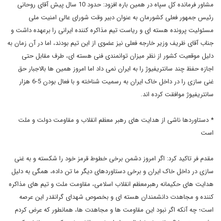
مشاور فرمانده کل سپاه در همین باره افزود: حدود 10 سال پیش آقای روحانی
رئیس جمهور فعلی کشورمان به عنوان دبیر وقت شورای عالی امنیت ملی
مسئولیت پرونده هسته ای و ریاست تیم مذاکره کننده ایرانی را برعهده داشت و
جناب آقای ظریف وزیر خارجه فعلی نیز عضوی از این تیم بودند، اما در آن زمان به
دلیل موقعیت کشور از نظر میزان توانمندی فنی هسته ای، طرف مقابل حتی
اجازه حفظ چند سانتریفیوژ را به ایران نمی داد اما امروز همین ها بالاجبار حق
غنی سازی را در داخل خاک ایران به رسمیت شناخته و با فعال بودن 5-6 هزار
سانتریفیوژ موافقت کرده اند.
* دستاوردها ناشی از هدایت های رهبر معظم انقلاب و مقاومت دولت و ملت
است
مقدم فر تاکید کرد: اگر امروز دشمن برخی خطوط قرمز خود را شکسته و به غنی
سازی در داخل خاک ایران و برخی دستاوردهای دیگر ما تن داده، همگی به دلیل
هدایت های حکیمانه رهبرمعظم انقلاب اسلامی، مقاومت ملت و تیم های مذاکره
کننده و مجاهدت دانشمندان هسته ای و بخصوص شهدای گرانقدر این عرصه
است؛ چه آنکه اگر نبود این مقاومت ها و مجاهدت ها، همانطور که عرض کردم