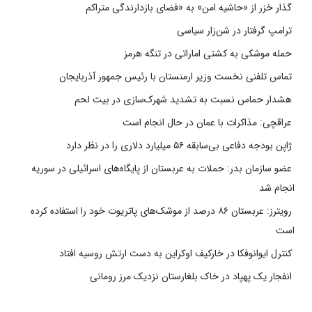
گذار خزر از «حاشیه امن» به «فضای بازدارندگی متراکم
ترامپ گرفتار در شن‌زار سیاسی
حمله موشکی به کشتی اماراتی در تنگه هرمز
تماس تلفنی نخست وزیر ارمنستان با رئیس جمهور آذربایجان
هشدار حماس نسبت به تشدید شهرک‌سازی در بیت‌ لحم
عراقچی: مذاکرات با عمان در حال انجام است
ژاپن بودجه دفاعی بی‌سابقه ۵۶ میلیارد دلاری را در نظر دارد
عضو سازمان بدر: حملات به عربستان از پایگاه‌های اسرائیلی در سوریه
انجام شد
رویترز: عربستان ۸۶ درصد از موشک‌های پاتریوت خود را استفاده کرده
است
کنترل ایوانوفکا در خارکیف اوکراین به دست ارتش روسیه افتاد
انفجار یک پهپاد در خاک بلغارستان نزدیک مرز رومانی