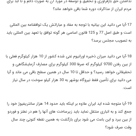
نداشتن حق بازفراوری و تحقیق و توسعه در مورد آن به صورت دائم و تا ابد برای
مردم ایران از مذاکرات دوره شما باقی خواهد ماند؟
17-آیا می دانید این بیانیه با توجه به مفاد و عباراتش یک توافقنامه بین المللی
است و طبق اصل 77 و 125 قانون اساسی هر گونه توافق یا تعهد بین المللی باید
به تصویب مجلس برسد؟
18-آیا می دانید میزان ذخیره اورانیوم غنی شده کشور از 10 هزار کیلوگرم فعلی با
از بین رفتن 9700 کیلوگرم که صرفا 300 کیلوگرم برای مصارف آزمایشگاهی و
تحقیقاتی خواهد رسید؟ و حداقل تا 10 سال در همین سطح باقی می ماند و آیا
می دانید برای تأمین فقط نیروگاه بوشهر به 30 هزار کیلو سوخت در سال نیاز
است.
19-آیا متوجه شده اید ایران علاوه بر اینکه باید حدود 14 هزار سانتریفیوژ خود را
جمع کند و به انباری منتقل نماید باید زیرساخت های آنها را هم در نطنز و فوردو
از بین ببرد و این باعث می شود برای بازگشت به همین نقطه کنونی چند سال
وقت صرف شود؟