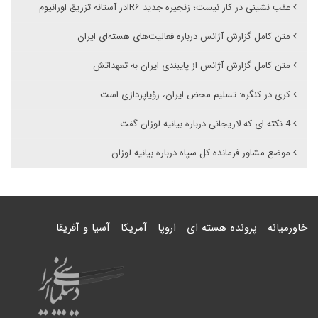
عقب نشینی در کار نیست؛ زنجیره جدید IR۶در آستانه تزریق اورانیوم
متن کامل گزارش آژانس درباره فعالیت‌های هسته‌ای ایران
متن کامل گزارش آژانس از پایبندی ایران به تعهداتش
کری در کنگره: تسلیم محض ایران، رؤیاپردازی است
4 نکته ای که لاریجانی درباره بیانیه لوزان گفت
موضع مشاور فرمانده کل سپاه درباره بیانیه لوزان
خاورمیانه
پرونده هسته ای
اروپا
آمریکا
آسیا و آفریقا