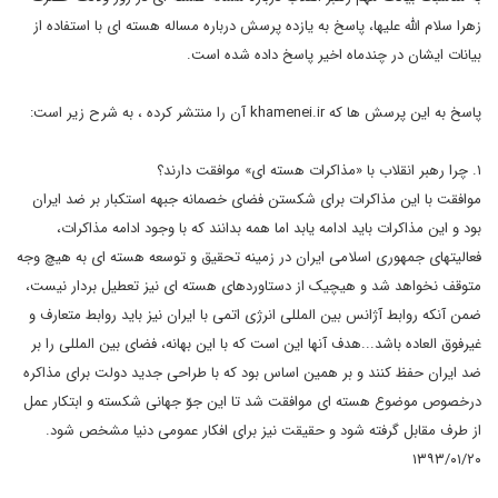
زهرا سلام الله علیها، پاسخ به یازده پرسش درباره مساله هسته ای با استفاده از
بیانات ایشان در چندماه اخیر پاسخ داده شده است.
پاسخ به این پرسش ها که khamenei.ir آن را منتشر کرده ، به شرح زیر است:
۱. چرا رهبر انقلاب با «مذاکرات هسته ای» موافقت دارند؟
موافقت با این مذاکرات برای شکستن فضای خصمانه جبهه استکبار بر ضد ایران
بود و این مذاکرات باید ادامه یابد اما همه بدانند که با وجود ادامه مذاکرات،
فعالیتهای جمهوری اسلامی ایران در زمینه تحقیق و توسعه هسته ای به هیچ وجه
متوقف نخواهد شد و هیچیک از دستاوردهای هسته ای نیز تعطیل بردار نیست،
ضمن آنکه روابط آژانس بین المللی انرژی اتمی با ایران نیز باید روابط متعارف و
غیرفوق العاده باشد...هدف آنها این است که با این بهانه، فضای بین المللی را بر
ضد ایران حفظ کنند و بر همین اساس بود که با طراحی جدید دولت برای مذاکره
درخصوص موضوع هسته ای موافقت شد تا این جوّ جهانی شکسته و ابتکار عمل
از طرف مقابل گرفته شود و حقیقت نیز برای افکار عمومی دنیا مشخص شود.
۱۳۹۳/۰۱/۲۰