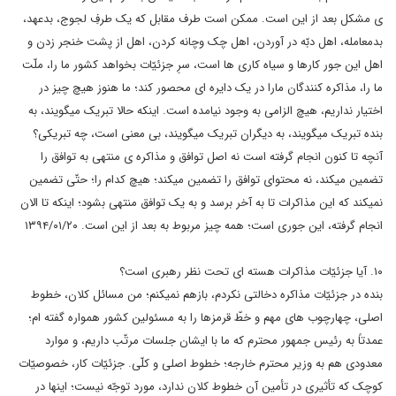
ی مشکل بعد از این است. ممکن است طرف مقابل که یک طرفِ لجوج، بدعهد،
بدمعامله، اهل دبّه در آوردن، اهل چک وچانه کردن، اهل از پشت خنجر زدن و
اهل این جور کارها و سیاه کاری ها است، سرِ جزئیّات بخواهد کشور ما را، ملّت
ما را، مذاکره کنندگان مارا در یک دایره ای محصور کند؛ ما هنوز هیچ چیز در
اختیار نداریم، هیچ الزامی به وجود نیامده است. اینکه حالا تبریک میگویند، به
بنده تبریک میگویند، به دیگران تبریک میگویند، بی معنی است، چه تبریکی؟
آنچه تا کنون انجام گرفته است نه اصل توافق و مذاکره ی منتهی به توافق را
تضمین میکند، نه محتوای توافق را تضمین میکند؛ هیچ کدام را؛ حتّی تضمین
نمیکند که این مذاکرات تا به آخر برسد و به یک توافق منتهی بشود؛ اینکه تا الان
انجام گرفته، این جوری است؛ همه چیز مربوط به بعد از این است. ۱۳۹۴/۰۱/۲۰
۱۰. آیا جزئیّات مذاکرات هسته ای تحت نظر رهبری است؟
بنده در جزئیّات مذاکره دخالتی نکردم، بازهم نمیکنم؛ من مسائل کلان، خطوط
اصلی، چهارچوب های مهم و خطّ قرمزها را به مسئولین کشور همواره گفته ام؛
عمدتاً به رئیس جمهور محترم که ما با ایشان جلسات مرتّب داریم، و موارد
معدودی هم به وزیر محترم خارجه؛ خطوط اصلی و کلّی. جزئیّات کار، خصوصیّات
کوچک که تأثیری در تأمین آن خطوط کلان ندارد، مورد توجّه نیست؛ اینها در