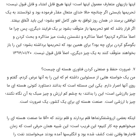
اینها بازیهای متعارف معمول اینها است؛ اینها هیچ قابل اعتناء و قابل قبول نیست؛
تحریمها بایستی اگر چنانچه حالا خدای متعال مقدّر فرموده بود و توانستند به یک
توافقی برسند در همان روز توافق به طور کامل لغو بشود؛ این باید اتّفاق بیفتد.
اگر قرار باشد که لغو تحریمها باز متوقّف بشود بر یک فرایند دیگری، پس چرا ما
اصلاً مذاکره کردیم؟ اصلاً مذاکره و نشستن پشت میز مذاکره و بحث کردن و
بگومگو کردن برای چه بود؟ برای همین بود که تحریمها برداشته بشود؛ این را باز
بخواهند متوقّف کنند به یک چیز دیگری، اصلاً قابل قبول نیست. ۱۳۹۴/۰۱/۲۰
۷. ضرورت حفظ و صنعتی کردن فناوری هسته ای چیست؟
من یک خواسته هایی از مسئولین داشته ام که این را به آنها عرض کردم، گفتم و
روی آنها اصرار دارم. یکی این مسئله است که بدانند دستاورد کنونی هسته ای ما
چیز باارزشی است؛ این را بدانند؛ به چشم کم ارزش و چیز سبک به آن نگاه نکنند؛
چیز با ارزشی است. صنعت هسته ای برای یک کشور، یک ضرورت است.
اینکه بعضی ازروشنفکرنماها قلم بردارند و قلم بزنند که «آقا ما صنعت هسته ای را
میخواهیم چه کار کنیم» این فریب است؛ این شبیه همان حرفی است که زمان
قاجارها وقتی نفت کشف شده بود و انگلیسها آمده بودند میخواستند نفت را