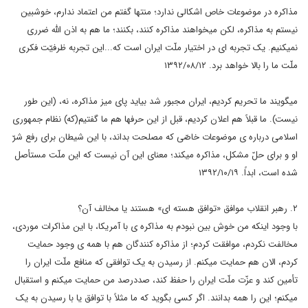
مذاکره در موضوعات خاص اشکالی ندارد؛ منتها گفتم من اعتماد ندارم، خوشبین
نیستم به مذاکره، لکن میخواهند مذاکره کنند، بکنند؛ ما هم به اذن الله ضرری
نمیکنیم. یک تجربه ای در اختیار ملّت ایران است که...این تجربه ظرفیّت فکری
ملّت ما را بالا خواهد برد. ۱۳۹۲/۰۸/۱۲
میگویند ما تحریم کردیم، ایران مجبور شد بیاید پای میز مذاکره، نه، (این طور
نیست). ما قبلاً هم اعلان کردیم، قبل از این حرفها هم ما گفتیم(که) نظام جمهوری
اسلامی درباره ی موضوعات خاصّی که مصلحت بداند، با این شیطان برای رفع شرّ
او و برای حلّ مشکل، مذاکره میکند؛ معنای این آن نیست که این ملّت مستأصل
شده است، ابداً. ۱۳۹۲/۱۰/۱۹
۲. رهبر انقلاب موافق «توافق هسته ای» هستند یا مخالف آن؟
با وجود اینکه من خوش بین نبودم به مذاکره ی با آمریکا، با این مذاکرات موردی،
مخالفت نکردم، موافقت کردم؛ از مذاکره کنندگان هم با همه ی وجود حمایت
کردم، الان هم حمایت میکنم. از رسیدن به یک توافقی که منافع ملّت ایران را
تأمین کند و عزّت ملّت ایران را حفظ کند، صددرصد من حمایت میکنم و استقبال
میکنم؛ این را همه بدانند. اگر کسی بگوید که ما مثلاً با توافق یا با رسیدن به یک