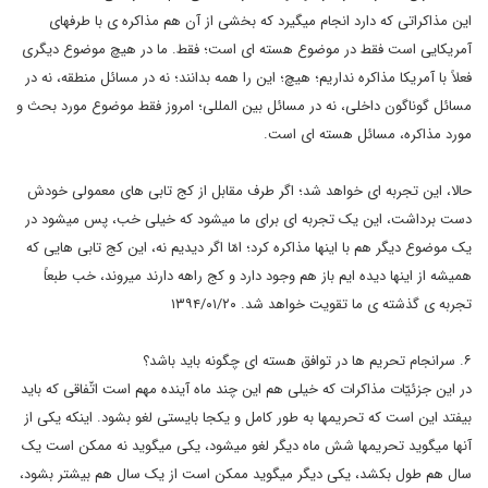
این مذاکراتی که دارد انجام میگیرد که بخشی از آن هم مذاکره ی با طرفهای
آمریکایی است فقط در موضوع هسته ای است؛ فقط. ما در هیچ موضوع دیگری
فعلاً با آمریکا مذاکره نداریم؛ هیچ؛ این را همه بدانند؛ نه در مسائل منطقه، نه در
مسائل گوناگون داخلی، نه در مسائل بین المللی؛ امروز فقط موضوع مورد بحث و
مورد مذاکره، مسائل هسته ای است.
حالا، این تجربه ای خواهد شد؛ اگر طرف مقابل از کج تابی های معمولی خودش
دست برداشت، این یک تجربه ای برای ما میشود که خیلی خب، پس میشود در
یک موضوع دیگر هم با اینها مذاکره کرد؛ امّا اگر دیدیم نه، این کج تابی هایی که
همیشه از اینها دیده ایم باز هم وجود دارد و کج راهه دارند میروند، خب طبعاً
تجربه ی گذشته ی ما تقویت خواهد شد. ۱۳۹۴/۰۱/۲۰
۶. سرانجام تحریم ها در توافق هسته ای چگونه باید باشد؟
در این جزئیّات مذاکرات که خیلی هم این چند ماه آینده مهم است اتّفاقی که باید
بیفتد این است که تحریمها به طور کامل و یکجا بایستی لغو بشود. اینکه یکی از
آنها میگوید تحریمها شش ماه دیگر لغو میشود، یکی میگوید نه ممکن است یک
سال هم طول بکشد، یکی دیگر میگوید ممکن است از یک سال هم بیشتر بشود،