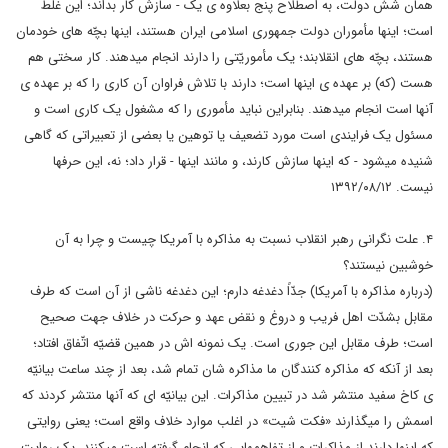
همان شش دولت، به اصطلاح پنج بعلاوه ی یک - سازش کار بداند؛ این غلط
است؛ اینها مأموران دولت جمهوری اسلامی ایران هستند، اینها بچّه های خودمان
هستند، بچّه های انقلابند؛ یک مأموریّتی را دارند انجام میدهند. کار سختی هم
هست (که) بر عهده ی اینها است؛ دارند با تلاش فراوان آن کاری را که بر عهده ی
آنها است انجام میدهند. بنابراین نباید مأموری را که مشغول یک کاری است و
مسئول یک فرایندی است مورد تضعیف یا توهین یا بعضی از تعبیراتی که گاهی
شنیده میشود - که اینها سازش کارند، و مانند اینها - قرار داد؛ نه، این حرفها
نیست. ۱۳۹۲/۰۸/۱۲
۴. علت نگرانی رهبر انقلاب نسبت به مذاکره با آمریکا چیست و چرا به آن
خوشبین نیستند؟
(درباره مذاکره با آمریکا) جدّاً دغدغه دارم؛ این دغدغه ناشی از آن است که طرف
مقابل بشدّت اهل فریب و دروغ و نقض عهد و حرکت در خلاف جهت صحیح
است؛ طرف مقابل این جوری است. یک نمونه اش در همین قضیّه اتّفاق افتاد؛
بعد از آنکه که مذاکره کنندگان ما مذاکره شان تمام شد، بعد از چند ساعت بیانیّه
ی کاخ سفید منتشر شد در تبیین مذاکرات. این بیانیّه ای که آنها منتشر کردند که
اسمش را میگذارند «فکت شیت» در اغلب موارد خلاف واقع است؛ یعنی روایتی
که اینها دارند از مذاکرات و از تفاهمهایی که انجام گرفته است میکنند، یک روایت