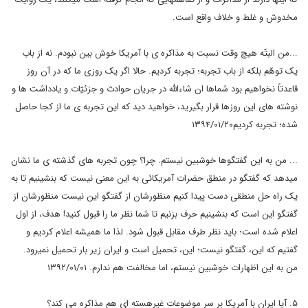
مخدوش و غلط و خلاف واقع است.
...من البتّه هیچ وقت نسبت به مذاکره ی با آمریکا خوش بین نبودم. نه از باب
یک توهّم بلکه از باب تجربه؛ تجربه کردیم. حالا اگر یک روزی ما که در آن روز
قاعدتاً نخواهیم بود شماها ان شاءالله در جریان حوادث و جزئیّات و یادداشت ها و
نوشته های این روزها قرار بگیرید، خواهید دید که این تجربه ی ما از کجا حاصل
شده؛ تجربه کردیم۱۳۹۴/۰۱/۲۰
... من به این گفتگوها خوشبین نیستم. چرا؟ چون تجربه های گذشته ی ما نشان
میدهد که گفتگو در منطق حضرات آمریکائی به این معنی نیست که بنشینیم تا به
یک راه حل منطقی دست پیدا کنیم منظورشان از گفتگو این نیست منظورشان از
گفتگو این است که بنشینیم حرف بزنیم تا شما نظر ما را قبول کنید! هدف، از اول
اعلام شده است؛ باید نظر طرف مقابل قبول شود. لذا ما همیشه اعلام کردیم و
گفتیم که این، گفتگو نیست؛ این، تحمیل است و ایران زیر بار تحمیل نمیرود.
من به این اظهارات خوشبین نیستم، اما مخالفت هم ندارم. ۱۳۹۲/۰۱/۰۱
۵. آیا ایران با آمریکا بر سر موضوعات غیرهسته ای هم مذاکره می کند؟