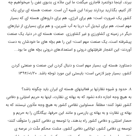
ببرند، اینجا دولتمرد قاجاری میگفت ما این مادّه ی بدبوی عَفِن را میخواهیم چه
کار کنیم، بگذارید بردارند ببرند! این شبیه آن است. صنعت هسته ای برای یک
کشور یک ضرورت است؛ هم برای انرژی، هم برای داروهای هسته ای که بسیار
مهم است، هم برای تبدیل آب دریا به آب شیرین، و هم برای بسیاری از نیازهای
دیگر در زمینه ی کشاورزی و غیر کشاورزی. صنعت هسته ای در دنیا، یک صنعت
پیشرفته است، یک صنعت مهم است؛ این را هم بچّه های ما خودشان به دست
آوردند؛ این انفجار ظرفیّتهای درونی و استعدادهای درونی بچّه های ما بود...
دستاورد هسته ای، بسیار مهم است و دنبال کردن این صنعت و صنعتی کردن
کشور، بسیار چیز لازمی است؛ بایستی این مورد توجّه باشد. ۱۳۹۴/۰۱/۲۰
۸. حدود و شیوه نظارتها بر فعالیتهای هسته ای ایران باید چگونه باشد؟
به هیچ وجه اجازه داده نشود که به بهانه ی نظارت، اینها به حریم امنیّتی و دفاعی
کشور نفوذ کنند؛ مطلقاً. مسئولین نظامی کشور به هیچ وجه مأذون نیستند که به
بهانه ی نظارت و به بهانه ی بازرسی و مانند این حرفها، بیگانگان را به حریم و
حصار امنیّتی و دفاعی کشور راه بدهند، یا توسعه ی دفاعی کشور را متوقّف کنند؛
توسعه ی دفاعی کشور، توانایی دفاعی کشور، مشت محکم ملّت در عرصه ی