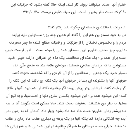
اختیار آنها است، میتوانند بروند کار کنند. اینکه حالا گفته بشود که جزئیّات این
مذاکرات تحت نظر رهبری است، این حرف دقیقی نیست. ۱۳۹۴/۰۱/۲۰
۱۱. دولت با منتقدین هسته ای چگونه باید رفتار کند؟
من به خود مسئولین هم این را گفته ام همین چند روز؛ مسئولین باید بیایند
مردم را و بخصوص نخبگان را از جزئیّات و واقعیّات مطّلع کنند؛ ما چیز محرمانه
نداریم، چیز مخفی نداریم. این مصداق همدلی با مردم است... الان فرصت خوبی
است برای همدلی؛ یک عدّه ای مخالفند، یک عدّه ای اعتراض دارند؛ خیلی خب،
مسئولین ما که مردمان صادقی هستند، مردمان علاقه مند به منافع ملّی اند،
بسیار خب، یک جمعی از مخالفین را از آن افرادی را که شاخصند دعوت کنند،
حرفهای آنها را بشنوند؛ ای بسا در حرفهای آنها یک نکته ای باشد که این نکته را
اگر رعایت کنند، کارشان بهتر پیش برود؛ اگر چنانچه نکته ای هم نبود، آنها را قانع
کنند؛ این میشود همدلی؛ این میشود یکسان سازی دلها و احساسها، و به تبع آن
عملها. به نظر من بنشینند، بشنوند، بحث کنند. حالا ممکن است بگویند آقا ما سه
ماه بیشتر زمان نداریم؛ خب، حالا سه ماه بشود چهار ماه، آسمان که به زمین نمی
آید؛ چه اشکالی دارد؟ کمااینکه آنها در یک برهه ی دیگری هفت ماه زمان را عقب
انداختند. خیلی خب، دوستان ما هم اگر چنانچه در این همدلی ها و هم زبانی ها