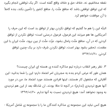
نقطه مخالفیم، نه، خلاف حق و خلاف واقع گفته است. اگر یک توافقی انجام بگیرد
که این توافق توافقی باشد که منافع ملّت را، منافع کشور را تأمین بکند، بنده کاملاً
با آن موافقت خواهم کرد.
البتّه این را هم ما گفتیم که توافق نکردن بهتر از توافق بد است که این حرف را
آمریکایی ها هم میزنند این فرمول، فرمول درستی است؛ توافق نکردن از توافق
کردنی که در آن، منافع ملّت پامال بشود، عزّت ملّت از بین برود، ملّت ایران با این
عظمت، تحقیر بشود بهتر است، توافق نکردن شرف دارد بر یک چنین توافق
کردنی. ۱۳۹۴/۰۱/۲۰
۳. نظر رهبر انقلاب درباره تیم مذاکره کننده ی هسته ای ایران چیست؟
همان طور که عرض کردم بنده به مجریان امر اعتماد دارم؛ این را شما بدانید؛ این
آقایانی که مشغول کار هستند، اینها افرادی هستند مورد اعتماد ما، من در مورد
آنها هیچ تردیدی (ندارم)؛ در آنچه تا حالا بودند، ان شاءالله بعد از این هم تردیدی
به وجود نخواهد آمد؛ هیچ تردیدی نسبت به آنها ندارم. ۱۳۹۴/۰۱/۲۰
هیچ کس نباید این مجموعه ی مذاکره کنندگان ما را با مجموعه ی شامل آمریکا -