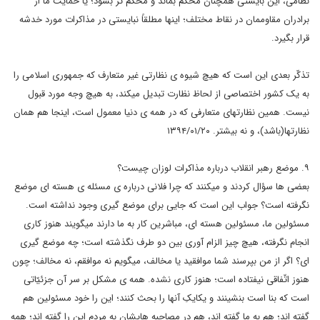
نظامی، این بایستی همچنان محکم بماند و محکم تر بشود؛ یا حمایت ما از
برادران مقاوممان در نقاط مختلف؛ اینها مطلقاً نبایستی در مذاکرات مورد خدشه
قرار بگیرد.
تذکّر بعدی این است که هیچ شیوه ی نظارتی غیر متعارف که جمهوری اسلامی را
به یک کشور اختصاصی از لحاظ نظارت تبدیل میکند، به هیچ وجه مورد قبول
نیست. همین نظارتهای متعارفی که در همه ی دنیا معمول است، اینجا هم همان
نظارتها(باشد)، و نه بیشتر. ۱۳۹۴/۰۱/۲۰
۹. موضع رهبر انقلاب درباره مذاکرات لوزان چیست؟
بعضی ها سؤال کردند و میکنند که چرا فلانی درباره ی مسئله ی هسته ای موضع
نگرفته است؟ جواب این است که جایی برای موضع گیری وجود نداشته است.
مسئولین ما، مسئولین هسته ای، مباشرین کار به ما دارند میگویند هنوز کاری
انجام نگرفته، هیچ چیز الزام آوری بین دو طرف نگذشته است؛ چه موضع گیری
ای؟ اگر از من بپرسند شما موافقید یا مخالف، میگویم نه موافقم، نه مخالف؛ چون
هنوز اتّفاقی نیفتاده است؛ هنوز کاری نشده. همه ی مشکل بر سر آن جزئیّاتی
است که بنا است بنشینند و یکایکِ آنها را بحث کنند؛ این را خود مسئولین هم
گفته اند؛ هم به ما گفته اند، هم در مصاحبه هایشان به مردم این را گفته اند؛ همه