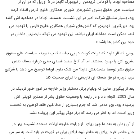
مصاحبه اوباما با توماس فریدمن از نیویورک تایمز در 5 آوریل که در آن از
سیاست های حقوق بشری کشورهای شورای همکاری خلیج فارس انتقاد کرده
بود، بسیار مشتاق شرکت امیر در این نشست هستند. اوباما در مصاحبه اش گفته
بود: «بزرگترین تهدیدی که کشورهای شورای همکاری خلیج فارس را تهدید می
کند، ممکن است مداخله ایران نباشد، این تهدید می تواند نارضایتی داخلی در
خود این کشورها باشد.»
برخی انتظار دارند که دولت کویت در پی جلسه کمپ دیوید، سیاست های حقوق
بشری اش را بهبود ببخشد. اما آیا کاخ سفید قصدی جدی درباره مساله نقض
حقوق بشر توسط متحدینش دارد؟ من شک دارم. اوباما ترجیح می دهد با شرکای
عرب درباره توافق هسته ای تاریخی با ایران صحبت کند.
بعد از پیگیری هایی که ویلیام برنز، دستیار وزیر خارجه در امور خاور نزدیک در
سال 2003، انجام داد و در رابطه با وضعیت حقوق بشر از همتای کویتی اش
پرسیده بود، وی مدعی شد که جرم بسیاری از مخالفین فقط توهین به نخست
وزیر است. اما به نظر می رسد که برنز دیگر پیگیر این پرونده نشد.
از آن زمان به بعد ما چیز زیادی از وزارت خارجه ایالات متحده نشنیده ایم. در
حال حاضر افراد زیادی به خاطر نبود آزادی بیان در کویت در بازداشت به سر می