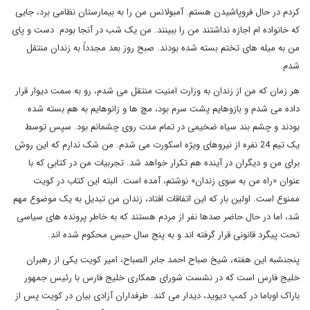
کردم در حال فروپاشیدن هستم. آمبولانس من را به بیمارستان نظامی برد، جایی
که خانواده ام اجازه نداشتند من را ببینند. من یک شب در آنجا بودم. دست و پای
من به میله های تختم بسته شده بودند. صبح روز بعد مجدداً به زندان منتقل
شدم.
هر زمان که من از زندان به وزارت امنیت منتقل می شدم، رو به سمت دیوار قرار
داده می شدم و بازوهایم پشت سرم بود، مچ ها و زانوهایم به هم بسته شده
بودند و چشم بند سیاه ضخیمی در تمام مدت روی چشمانم بود. سپس توسط
یک تیم 24 نفره از نیروهای ویژه اسکورت می شدم. من شک ندارم که این روش
برای من و دیگران در آینده هم تکرار خواهد شد. تجربیات من در کتابی که با
عنوان «راه من به سوی زندان» نوشتم، آمده است. البته این کتاب در کویت
ممنوع است. اولین بار که این اتفاقات افتاد، زندان من تبدیل به یک موضوع مهم
شد، اما در حال حاضر صدها نفر از مردم هستند که به خاطر پرونده های سیاسی
تحت پیگرد قانونی قرار گرفته اند و به پنج سال حبس محکوم شده اند.
پنجنشبه این هفته، شیخ صباح احمد جابر الصباح، امیر کویت یکی از رهبران
خلیج فارس است که در نشست شورای همکاری خلیج فارس با رئیس جمهور
باراک اوباما در کمپ دیوید، دیدار می کند. طرفداران آزادی بیان در کویت پس از