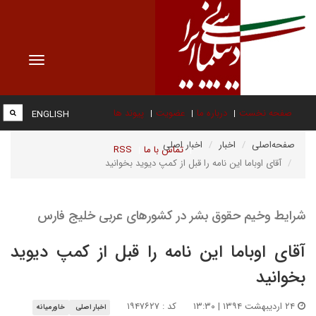
Toggle
vigation
صفحه نخست
درباره ما
عضویت
پیوند ها
ENGLISH
صفحه‌اصلی
اخبار
اخبار اصلی
تماس با ما
RSS
آقای اوباما این نامه را قبل از کمپ دیوید بخوانید
شرایط وخیم حقوق بشر در کشورهای عربی خلیج فارس
آقای اوباما این نامه را قبل از کمپ دیوید
بخوانید
۲۴ اردیبهشت ۱۳۹۴ | ۱۳:۳۰
کد : ۱۹۴۷۶۲۷
اخبار اصلی
خاورمیانه