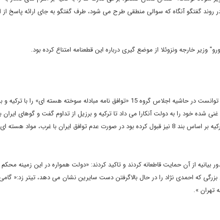
روند گفتگو آنگاه که سوالی منطقی طرح می شود، طرف گفتگو به جای ارائه پاسخ از ابز
اواخر اردیبهشت 1389 ایران بعد از مدت ها مذاکره علنی و محرمانه توانست در حاشیه اجلاس گروه 15 «توافق نامه مبادله سوخته هسته ای» را ب
استقبال کنند بدون این که تعهد خاصی به ایران داشته باشند. تنها ترکیه بر اساس بند 8 نیز قبول کرده بود در صورت عدم توافق ایران با غرب، موا
یانیه تهران»234 نماینده مجلس با صدور بیانیه از آن حمایت قاطعانه کردند و تاکید کردند: «دولت همواره در این زمینه م
س بزرگی که احمدی نژاد را در حال بالاگرفتن دست سایرین نشان می دهد، تیتر زد:« گامی 