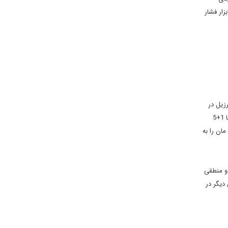
ار فشار
ا ترکیه و برزیل در
10 بند به امضا برساند که بر اساس آن تهران 1200 کیلوگرم اورانیوم غنی شده خود را به دولت آنکارا می داد تا ترکیه و برزیل از تداوم گفت و گوهای ایران با 1+5
د هسته ای مان را به
حکم و منطقی
دیگر در