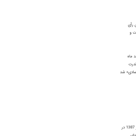
ممتنع و بدون رأی
ت و
 مسئولیت دبیری شورایعالی امنیت ملی و مسئول پرونده هسته ای، 17 اسفند ماه
قدرت
صادی» شد
علی لاریجانی فردای تصویب این قطعنامه در مجلس گفت «درباره ادامه تفنن سیاسی با 1+5 شاید تصمیم دیگری گرفته شود». سعید جلیلی دوشنبه 15 مهر 1387 در
 جای