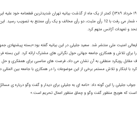
شورای امنیت سازمان ملل متحد در 9 ژوئن سال 2010 (چهارشنبه، ۱۹ خرداد ۱۳۸۹) کمتر از یک ماه از گذشت بیانیه تهران شدیدترین قطعنامه خود علیه
تصویب کرد. قطعنامه 1929 که چهارمین دور تحریم ها علیه ایران به شمار می رفت با 12 رأی مثبت، دو رأی مخالف و یک رأی ممتنع به تصویب 
تحد و تعهدات آژانس متهم کرد.
 ای از سوی دبیرخانه شورایعالی امنیت ملی منتشر شد. سعید جلیلی در این بیانیه گفته بود:«بسته پیشنهادی ج
ا برای تلاش و همکاری جامعه جهانی حول نگرانی های مشترک ارائه کرد. این بسته فر
رف مقابل رویکرد منطقی به آن نشان می داد، فرصت های مناسبی برای همفکری و حل
با ابتکار و تلاش مستمر برخی از این موضوعات را در همکاری با جامعه بین المللی دن
به لوکزامبورگ جواب جلیلی را این گونه داد: «نامه ای به جلیلی برای دیدار و گفت وگو درباره ی مس
ر است که هویج منظور گفت وگو و چماق منظور اعمال تحریم است.»