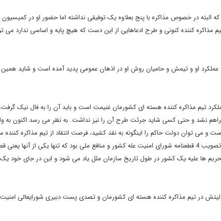
ه البته در خصوص مذاکره با پنج بعلاوه یک توفیقی نداشته اما حضور او در کمیسیون ب
یم مذاکره کننده کنونی و طرح ادعاهایی از این دست که هیچ پایه و اساسی ندارد می تو
 عملکرد او و تیمش و حامیان روش او در اذهان عمومی پدید آمده است و شاید همین د
لکرد تیم مذاکره کننده هسته ای کشورمان غنیمت است و باید آن را به فال نیک گرفت
ز فراهم نشد و حتی کسی شاید جرئت طرح آن را نیز نداشت. به نظر می رسد اکنون به و
ست و می توان دولت حاکم را اینگونه به نقد کشید، فرصت انتقاد از تیم مذاکره کننده س
جلیلی نیز به وجود آمده ، تیمی که دستاورد مذاکراتش برای کشور، تصویب 4 قطعنامه شورای امنیت عله کشور و منافع ملی بود که تنها یکی از آنها یعن
ن تحریم ها علیه یک کشور در طول تاریخ سازمان ملل یاد می شود و این در جای خود یک 
یتش در تیم مذاکره کننده هسته ای کشورمان و تصدی پست دبیری شورایعالی امنیت 