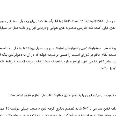
قطعنامه شماره 1803 شورای امنیت سازمان ملل متحد در روز 3 مارس سال 2008 (دوشنبه، ۱۳ اسفند 1386) با 14 رأی مثبت در برابر یک رأی 
ای قبلی اضافه شد: بازرسی محموله های هوایی و دریایی ایران و دقت عمل در اعتبارا
دکتر جلیلی 4 روز پس از تصویب نخستین قطعنامه علیه ایران در دوره تصدی
متحد نظام حاکم بر شورای امنیت را مبتنی بر قدرت خواند که در آن نه دموکراسی بلکه 
ایر کشورها می شود. او خواستار «بازتعریف ساختارها در عرصه اقتصاد و روابط اقت
تبدیل نشود
ازمان ملل در نامه ای 2 صفحه ای به خاویر سولانا نوشت: «فقدان تمدن گفتگو، برخی قدرت ها را به تکیه بر اهرم های فشار به