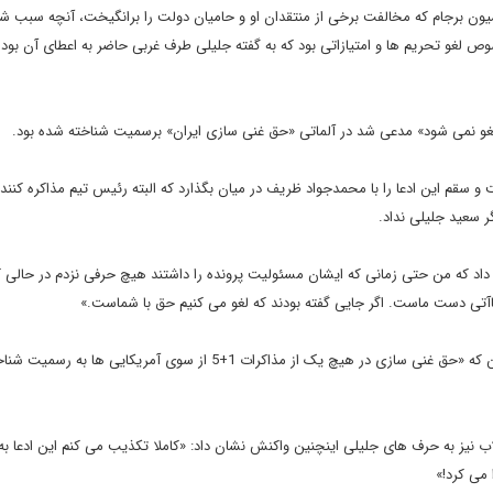
سیون برجام که مخالفت برخی از منتقدان او و حامیان دولت را برانگیخت، آنچه سبب شد 
ص لغو تحریم ها و امتیازاتی بود که به گفته جلیلی طرف غربی حاضر به اعطای آن بوده 
 لغو نمی شود» مدعی شد در آلماتی «حق غنی سازی ایران» برسمیت شناخته شده بود.
م این ادعا را با محمدجواد ظریف در میان بگذارد که البته رئیس تیم مذاکره کننده
ر سعید جلیلی نداد.
 داد که من حتی زمانی که ایشان مسئولیت پرونده را داشتند هیچ حرفی نزدم در حالی ک
لماآتی دست ماست. اگر جایی گفته بودند که لغو می کنیم حق با شماست.»
علی اکبر صالحی رئیس سازمان انرژی اتمی کشورمان نیز با بیان این که «حق غنی سازی در هیچ یک از مذاکرات 1+5 از سوی آمری
لاب نیز به حرف های جلیلی اینچنین واکنش نشان داد: «کاملا تکذیب می کنم این ادعا ب
 می کرد!»