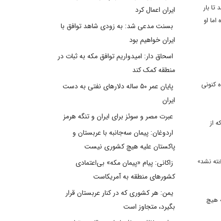
تا بار
ایران اعمال کرد
اما او
بسنت مدعی شد: به زودی شاهد توافق با
ایران خواهیم بود
اسحاق دار: امیدواریم توافق مکه به ثبات در
منطقه کمک کند
 کنونی
پایان عمر ۵۰ ساله دلارهای نفتی به دست
ایران
عبرت مصر و سوئز برای ایران و تنگه هرمز
ه از
اردوغان: پیمان سه‌جانبه با عربستان و
پاکستان علیه هیچ کشوری نیست
کایی ها به رسمیت شناخته نشد»
زاکانی: پیام «پیمان مکه» بی‌اعتمادی
کشورهای منطقه به آمریکاست
یمن: هر کشوری که در کنار عربستان قرار
ه هیچ
بگیرد، متجاوز است