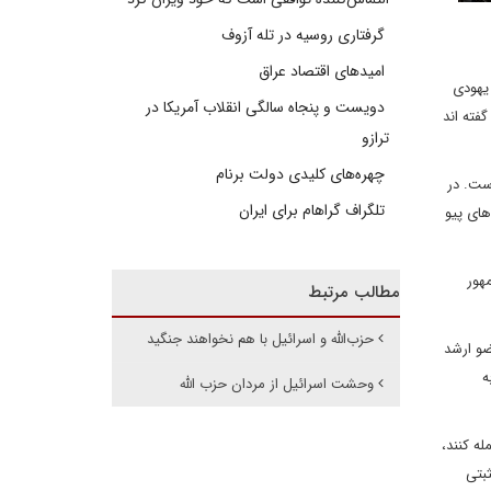
گرفتاری روسیه در تله آزوف
امیدهای اقتصاد عراق
یهودی
دویست و پنجاه سالگی انقلاب آمریکا در
فته اند
ترازو
چهره‌های کلیدی دولت برنام
ور حیرت انگیزی بالا است. در
تلگراف گراهام برای ایران
های پیو
هور
مطالب مرتبط
حزب‌الله و اسرائیل با هم نخواهند جنگید
ضو ارشد
ه
وحشت اسرائیل از مردان حزب الله
له کنند،
ثبتی