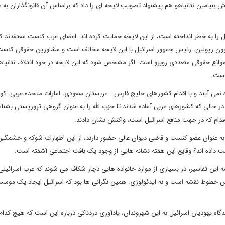
ش بنیامین نتانیاهو هم پیشنهاد تصویب لایحه ای را داد که براساس آن قانونگذاران به 
ل را به خطر انداخته است، از این لایحه حمایت کرده اند. اعضای عرب کنست معتقدند 
. ریوون ریولین، رئیس جمهور اسرائیل با این لایحه مخالف است و مشاورین حقوقی کنست
موانع حقوقی متعددی روبرو است. اگر مشخص شود که این لایحه در خود ائتلاف نتانیاه
یست.
تاه نمی آیند و با اقدام کشورهای خلیج فارس –عربستان سعودی، امارات متحده عربی، کو
در حالی که کشورهای عربی آماده شدند تا حزب الله را به عنوان گروهی تروریستی بشناس
اقدام که در جهت منافع اسرائیل است، واکنش نشان دادند.
ل به عنوان عضو کنست و قاضی دیوان عالی حضور دارند، از این اظهارات شوکه و خشمگی
 دست داده اند؟ وقایع این هفته نشانه هایی از وجود یک بافت اجتماعی آشفته است.
ه این تفاسیر، در بسیاری از موارد خانواده هایی دچار شکاف می شوند که عرب اسرائیل
س خطوط نقشه است و نه ایدئولوژی. همین نگرانی ها بود که اسرائیل ایجاد یک موسس
دیدگاه یهودیان اسرائیل به این شهروندان، یادآوری دردناکی درباره این است که هیچ کدام