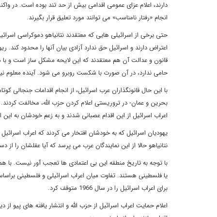
دارند، اعلام عزای عمومی اقدامی بیش از حد تند بوده است. در واکن
انجام «رفتار نامناسب» می توانند مورد تعلیق قرار بگیرند.
حتی برخی از اسرائیلی هایی که معتقدند نتانیاهو دموکراسی اسرائی
اعتراض دارند و اسرائیل حق ندارد آزادی بیان آنها را محدود کند
قانون و عدالت آن هم معتقدند که این لایحه مشکل ساز است و با 
حامی ندارد، در آن صورت با شکست روبرو می شود. آینده معلوم ن
با این حال قانونگذاران عرب اسرائیل، از انجام اقدامات جنجالی کو
بحرین و عمان- در تروریستی اعلام کردن حزب الله، مخالفت کردند. 
اعراب اسرائیل از این اقدام عصبانی شدند و به زعم خودشان به این 
یهودیان اسرائیل که به خودشان افتخار می کردند که اعراب اسرائی
نتانیاهو حالا از این نمایندگان عرب می پرسد که آیا عقلشان را از
با توجه به تاریخ منطقه این بی اعتمادی ها تعجب آور نیست. با هم
یا فلسطینی هستند. تفاوت میان اعراب اسرائیلی و فلسطینی براسا
برای اعراب اسرائیل را در سال 1966 متوقف کرد.
اعلام حمایت اعراب اسرائیل از حزب الله و انتشار یافته های پیو از 