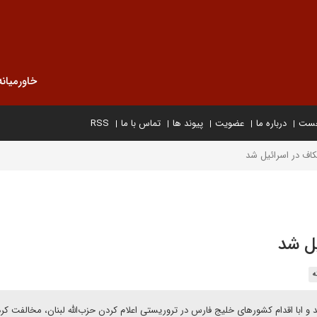
خاورمیانه
خست
درباره ما
عضویت
پیوند ها
تماس با ما
RSS
کاف در اسرائیل شد
یل شد
ه
ند و ابا اقدام کشورهای خلیج فارس در تروریستی اعلام کردن حزب‌الله لبنان، مخالفت کرد