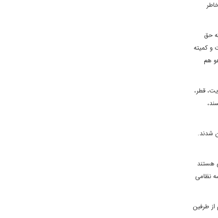
خاطر
که حق
 و کمیته
و هم
یت، قطر،
ند،
ن شدند.
ی هستند
ه نظامی
 از طرفین