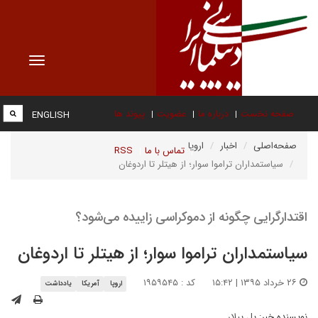
Toggle
vigation
صفحه نخست
درباره ما
عضویت
پیوند ها
ENGLISH
صفحه‌اصلی
اخبار
اروپا
تماس با ما
RSS
سیاستمداران تراموا سوار؛ از هیتلر تا اردوغان
اقتدارگرایی چگونه از دموکراسی زاییده می‌شود؟
سیاستمداران تراموا سوار؛ از هیتلر تا اردوغان
۲۶ خرداد ۱۳۹۵ | ۱۵:۴۲
کد : ۱۹۵۹۵۴۵
اروپا
آمریکا
یادداشت
نویسنده خبر:
پل پیلار