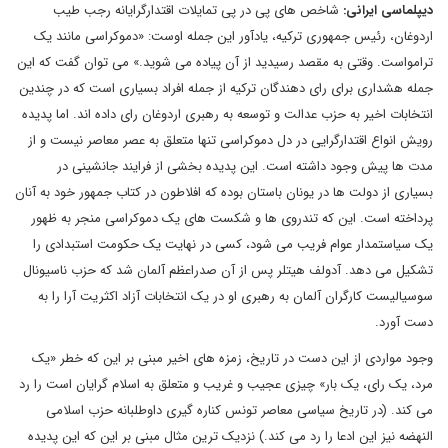
دیپلماسی ایرانی
:
شاخص های پی در پی تمایلات اقتدارگرایانه رجب طیب
اردوغان، رئیس جمهوری ترکیه، یادآور این جمله اوست: «دموکراسی مانند یک
ترامواست. وقتی به مقصد رسیدید از آن پیاده می شوید.» می توان گفت که این
جمله هشداری برای رای دهندگان ترکیه از جمله افراد بسیاری است که در چندین
انتخابات اخیر به حزب عدالت و توسعه به رهبری اردوغان رای داده اند. اما پدیده
رویش انواع اقتدارگرایی در دل دموکراسی تنها متعلق به عصر معاصر نیست و از
مدت ها پیش وجود داشته است. این پدیده بخشی از فرایند جانشینی در
بسیاری از دولت ها در یونان باستان بوده که افلاطون در کتاب جمهور خود به آنان
پرداخته است. این که تندروی ها و شکست های یک دموکراسی منجر به ظهور
یک سیاستمدار عوام فریب می شود، کسی در نهایت یک حکومت استبدادی را
تشکیل می دهد. آدولف هیتلر پس از آن صدراعظم آلمان شد که حزب ناسیونال
سوسیالیست کارگران آلمان به رهبری او در یک انتخابات آزاد اکثریت آرا را به
دست آورد.
وجود مواردی از این دست در تاریخ، زمزه های اخیر مبنی بر این که خطر «یک
مرد، یک رای، یک بار» چیزی عجیب و غریب و متعلق به اسلام گرایان است را رد
می کند. (در تاریخ سیاسی معاصر تونس کناره گیری داوطلبانه حزب اسلامی
النهضه نیز این ادعا را رد می کند.) نزدیک ترین مثال مبنی بر این که این پدیده