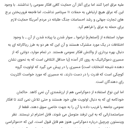
علیه عراق اجرا کنند اما برای آغاز آن حمایت کافی افکار عمومی را نداشتند. با وجود
این که عراق هیچ ارتباطی به حملات ۱۱ سپتامبر نداشت، اما فاجعه فروریختن برج
های تجارت جهانی و رشد احساسات جنگ طلبانه در مردم آمریکا حمایت لازم
برای حمله به عراق را فراهم کرد.
موارد استفاده از (استعاره) تراموا ـ سوار شدن یا پیاده شدن از آن ـ با وجود
اختلافات در یک مورد مشترک هستند و آن این که هر دو به طرز ریاکارانه ای به
دنبال بهره برداری از واکنش افکار عمومی هستند. در تمام موارد، دولتی که از
مسیری دموکراتیک به روی کار آمده (یا حداقل ائتلافی است که به نحوی نشان
دهنده نتیجه انتخابات است) مسیری را در پیش می گیرد که اولویت گروه
کوچکی است که قدرت را در دست دارند، نه مسیری که مورد خواست اکثریت
رای دهندگان است.
اما این نوع استفاده از دموکراسی هم از ارزشمندی آن نمی کاهد. حاکمان
خودکامه ای که به دنبال اولویت های خود هستند و حتی تلاش نمی کنند تا افکار
عمومی جامعه را فریب داده یا آن را به جهت خاصی سوق دهند، قطعا از
سیاستمدارانی که به این ترفند متوسل می شوند، قابل احترام تر نیستند. نظر
وینستون چرچیل درباره دموکراسی هنوز هم قابل قبول است، این که «دموکراسی