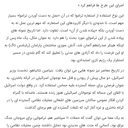
اجرای این طرح ها فراهم کرد.»
این نوع استفاده از استعاره تراموا که در آن «عمل به دست آوردن تراموا» بسیار
مهم است، تا حدودی با دیگر کاربردهای این استعاره، که مهم ترین عمل نه به
دست آوردن بلکه «پیاده شدن از آن» است، تفاوت دارد. اما تاریخ نمونه های
پیاده شدن از این تراموای مورد بحث را هم دارد. به عنوان مثال، یک ماه پس از
اینکه هیتلر صدراعظم آلمان شد، آتش سوزی ساختمان پارلمان (رایشس تاگ) به
او این فرصت را داد که آزادی های مدنی را تعلیق کند که گام بلندی در مسیر
استقرار یک رژیم نازی استبدادی بود.
در تاریخ معاصر نیز نمونه هایی می توان یافت. بنیامین نتانیاهو، نخست وزیر
اسرائیل، دو سال پیش از ربودن و قتل سه نوجوان اسرائیلی در کرانه باختری، به
عنوان فرصتی برای حمله گسترده علیه حماس استفاده کرد. در واقع دولت اسرائیل
با القای این مساله که نوجوانان اسرائیلی هنوز زنده هستند، عامدانه با گمراه
کردن افکار عمومی ساکنان سرزمین های اشغالی عملیات نظامی گسترده ای را در
کرانه باختری و غزه آغاز کرد که تلفات گسترده ای هم برجای گذاشت.
به یک معنا می توان گفت که حملات ۱۱ سپتامبر هم، تراموایی برای مروجان جنگ
عراق بود، کسانی که مدت های مدیدی بود تمایل داشتند چنین عملیات نظامی را