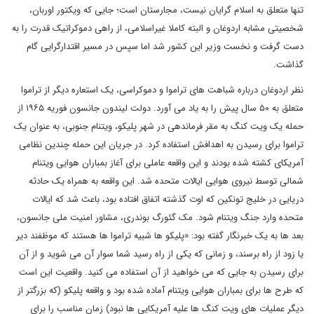
تنها متعلق به اسلام گرایان نیست، مجارستان است؛ جایی که ویکتور اوربان،
شخصیتی مشابه اردوغان و البته کاملا غیراسلامی، از راهی دموکراتیک قدرت را به
دست گرفت و نخست وزیر این کشور شد اما سپس در مسیر اقتدارگرایی گام
گذاشت.
نظر اردوغان درباره شباهت های تراموا و دموکراسی، یک استعاره دیگر از تراموا
متعلق به ۵۰ سال پیش را به یاد می آورد. دولت لیندون جانسون فوریه ۱۹۶۵ از
حمله یک ویت کنگ به مقر فرماندهی در شهر پلیکو، ویتنام جنوبی، به عنوان یک
تراموا برای رسیدن به اهدافش استفاده کرد. در جریان این حمله چندین نظامی
آمریکای کشته شده بودند و این واقعه عاملی برای آغاز بمباران هوایی ویتنام
شمالی توسط نیروی هوایی ایالات متحده شد. این واقعه به همراه یک حادثه
دریایی در خلیج تونکین که اوت گذشته اتفاق افتاده بود، باعث شد که ایالات
متحده وارد جنگ ویتنام شود. مک گئورگ بوندری، مشاور امنیت ملی جانسون،
بعد ها به یک خبرنگار گفته بود: «پلیکو ها شبیه تراموا ها هستند که موظفند دیر
یا زود از راه برسند، و زمانی که یکی از راه رسید شما سوار آن می شوید و از آن
برای رسیدن به جایی که می خواهید از آن استفاده می کنید. واقعیت این است
که طرح ها برای بمباران هوایی ویتنام آماده شده بود و واقعه پلیکو (که بزرگتر از
دیگر عملیات های ویت کنگ ها علیه آمریکایی ها نبود) زمان مناسب را برای