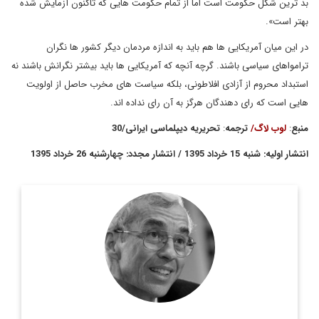
بد ترین شکل حکومت است اما از تمام حکومت هایی که تاکنون آزمایش شده
بهتر است».
در این میان آمریکایی ها هم باید به اندازه مردمان دیگر کشور ها نگران
ترامواهای سیاسی باشند. گرچه آنچه که آمریکایی ها باید بیشتر نگرانش باشند نه
استبداد محروم از آزادی افلاطونی، بلکه سیاست های مخرب حاصل از اولویت
هایی است که رای دهندگان هرگز به آن رای نداده اند.
منبع
:
لوب لاگ
/
ترجمه
:
تحریریه دیپلماسی ایرانی
/
30
انتشار اولیه: شنبه 15 خرداد 1395 / انتشار مجدد: چهارشنبه 26 خرداد 1395
استاد دانشگاه و عضو سابق آژانس اطلاعات مركزي
پل آر. پيلار
) است كه 28 سال در اين نهاد خدمت كرده است. وي
CIA
آمريكا (
اكنون عضو ارشد ...
اطلاعات بیشتر