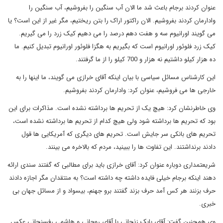
عنوان کردند برجام باعث شد ما الان آب سنگین را بفروشیم، آب سنگین را
وادارمان کردند بفروشیم. الان راکتور اراک را بتن ریختیم، مگر غیر از این است؟ یا
می گویند اورانیوم سه و هفت دهم درصد را می دهیم کیک زرد را می گیریم.
کیک زرد فلوئور اورانیوم است که بگیریم به هگزا فلوئور اورانیوم تبدیل کنیم. ما
ده هزار کیلو داشتیم نه هزار و 700 کیلو را از ما گرفتند.
این کارشناس مسائل سیاسی با بیان اینکه آقای خرازی می گویند، ما اینها را به
خارجی ها می فروشیم، عنوان کرد: وادارمان کردند بفروشیم.
وی خاطرنشان کرد: هیچ یک از تحریم ها برداشته نشده است. مذاکرات برای این
بود که تحریم ها برداشته شود ولی هیچ کدام از تحریم ها برداشته نشده است،
تحریم های بانکی سر جایش است. تحریم های دیگری که آمریکایی ها قول
دادند برنداشتند. این تفاوت ها را ببینید، مردم که بالاخره می بینند.
شریعتمداری دوباره عنوان کرد: آقای خرازی باید برای مطالبی که گفتند سندی ارائه
دهند اینکه برجام خیلی فایده داشته چه داشته است؟ به منتقدان مگر اجازه دادند
حرف بزنند هر کس آمد حرف بزند گفتند برو جهنم، بیسواد و از مسائل جهان بی
خبری.
وی همچنین گفت: آقای بابک زنجانی با آقای روحانی و هاشمی رفسنجانی عکس