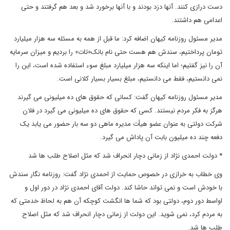
دست درازی کنند. آنها دزد بودند و با آنها برخورد شد و بعد هم گرفتند و حتی
اعدامی هم داشتند.
مدیر مسئول روزنامه کیهان اضافه کرد: ما قبل از همه به مسئله سه هزار میلیارد
تومان پرداختیم، سندش هم هست حتی نام بانک«تات» را بردیم و میزان سرمایه
آن را نیز گفتیم؛ اما اینکه سه هزار میلیارد مبلغ سوء استفاده شده است، این را
نمی دانستیم، فقط می دانستیم، مبلغ بسیار بسیار کلانی است.
مدیر مسئول روزنامه کیهان گفت: کسانی که حقوق های ده میلیونی می گیرند
هرگز به فکر مردم نیستند. کسی که حقوق های ده میلیونی می گیرد در فلان
شرکت دولتی به عنوان عضو هیأت مدیره ماهی دو سه بار حضور می یابد یک
دفعه چند ده میلیون بابت آن پاداش می گیرد.
* دولت احمدی نژاد از زمانی دچار انحراف شد که مثل اصلاح طلب ها شد
وی خطاب به خرازی در خصوص حمایت از احمدی نژاد گفت: روزنامه نگار سندش
با خودش است و نمی تواند حاشا کند. دولت آقای احمدی نژاد در دور اول و
اواسط دور دوم، دولتی بود که شما ها انگشت کوچکه آن هم به لحاظ خدمتی که
به مردم کرد، نمی شوید. این دولت از زمانی دچار انحراف شد که مثل اصلاح
طلب ها شد.