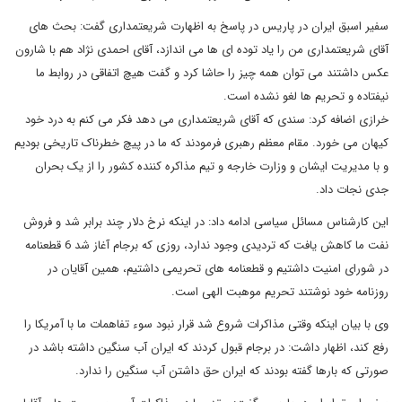
سفیر اسبق ایران در پاریس در پاسخ به اظهارت شریعتمداری گفت: بحث های
آقای شریعتمداری من را یاد توده ای ها می اندازد، آقای احمدی نژاد هم با شارون
عکس داشتند می توان همه چیز را حاشا کرد و گفت هیچ اتفاقی در روابط ما
نیفتاده و تحریم ها لغو نشده است.
خرازی اضافه کرد: سندی که آقای شریعتمداری می دهد فکر می کنم به درد خود
کیهان می خورد. مقام معظم رهبری فرمودند که ما در پیچ خطرناک تاریخی بودیم
و با مدیریت ایشان و وزارت خارجه و تیم مذاکره کننده کشور را از یک بحران
جدی نجات داد.
این کارشناس مسائل سیاسی ادامه داد: در اینکه نرخ دلار چند برابر شد و فروش
نفت ما کاهش یافت که تردیدی وجود ندارد، روزی که برجام آغاز شد 6 قطعنامه
در شورای امنیت داشتیم و قطعنامه های تحریمی داشتیم، همین آقایان در
روزنامه خود نوشتند تحریم موهبت الهی است.
وی با بیان اینکه وقتی مذاکرات شروع شد قرار نبود سوء تفاهمات ما با آمریکا را
رفع کند، اظهار داشت: در برجام قبول کردند که ایران آب سنگین داشته باشد در
صورتی که بارها گفته بودند که ایران حق داشتن آب سنگین را ندارد.