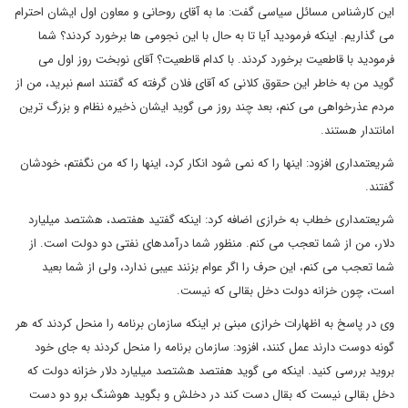
این کارشناس مسائل سیاسی گفت: ما به آقای روحانی و معاون اول ایشان احترام
می گذاریم. اینکه فرمودید آیا تا به حال با این نجومی ها برخورد کردند؟ شما
فرمودید با قاطعیت برخورد کردند. با کدام قاطعیت؟ آقای نوبخت روز اول می
گوید من به خاطر این حقوق کلانی که آقای فلان گرفته که گفتند اسم نبرید، من از
مردم عذرخواهی می کنم، بعد چند روز می گوید ایشان ذخیره نظام و بزرگ ترین
امانتدار هستند.
شریعتمداری افزود: اینها را که نمی شود انکار کرد، اینها را که من نگفتم، خودشان
گفتند.
شریعتمداری خطاب به خرازی اضافه کرد: اینکه گفتید هفتصد، هشتصد میلیارد
دلار، من از شما تعجب می کنم. منظور شما درآمدهای نفتی دو دولت است. از
شما تعجب می کنم، این حرف را اگر عوام بزنند عیبی ندارد، ولی از شما بعید
است، چون خزانه دولت دخل بقالی که نیست.
وی در پاسخ به اظهارات خرازی مبنی بر اینکه سازمان برنامه را منحل کردند که هر
گونه دوست دارند عمل کنند، افزود: سازمان برنامه را منحل کردند به جای خود
بروید بررسی کنید. اینکه می گوید هفتصد هشتصد میلیارد دلار خزانه دولت که
دخل بقالی نیست که بقال دست کند در دخلش و بگوید هوشنگ برو دو دست