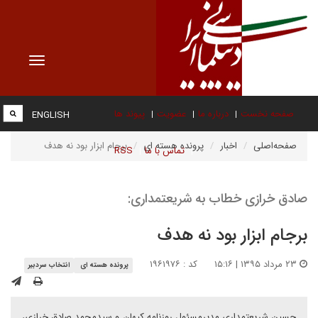
Toggle
vigation
صفحه نخست
درباره ما
عضویت
پیوند ها
ENGLISH
صفحه‌اصلی
اخبار
پرونده هسته ای
برجام ابزار بود نه هدف
تماس با ما
RSS
صادق خرازی خطاب به شریعتمداری:
برجام ابزار بود نه هدف
۲۳ مرداد ۱۳۹۵ | ۱۵:۱۶
کد : ۱۹۶۱۹۷۶
پرونده هسته ای
انتخاب سردبیر
حسین شریعتمداری مدیرمسئول روزنامه کیهان و سیدمحمد صادق خرازی،