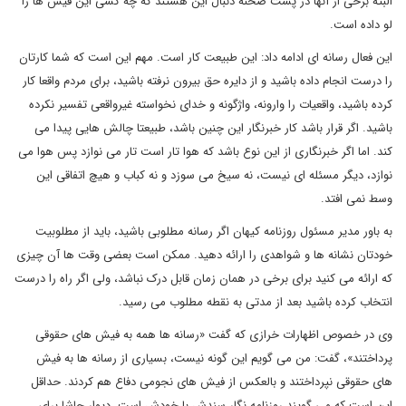
البته برخی از آنها در پشت صحنه دنبال این هستند که چه کسی این فیش ها را
لو داده است.
این فعال رسانه ای ادامه داد: این طبیعت کار است. مهم این است که شما کارتان
را درست انجام داده باشید و از دایره حق بیرون نرفته باشید، برای مردم واقعا کار
کرده باشید، واقعیات را وارونه، واژگونه و خدای نخواسته غیرواقعی تفسیر نکرده
باشید. اگر قرار باشد کار خبرنگار این چنین باشد، طبیعتا چالش هایی پیدا می
کند. اما اگر خبرنگاری از این نوع باشد که هوا تار است تار می نوازد پس هوا می
نوازد، دیگر مسئله ای نیست، نه سیخ می سوزد و نه کباب و هیچ اتفاقی این
وسط نمی افتد.
به باور مدیر مسئول روزنامه کیهان اگر رسانه مطلوبی باشید، باید از مطلوبیت
خودتان نشانه ها و شواهدی را ارائه دهید. ممکن است بعضی وقت ها آن چیزی
که ارائه می کنید برای برخی در همان زمان قابل درک نباشد، ولی اگر راه را درست
انتخاب کرده باشید بعد از مدتی به نقطه مطلوب می رسید.
وی در خصوص اظهارات خرازی که گفت «رسانه ها همه به فیش های حقوقی
پرداختند»، گفت: من می گویم این گونه نیست، بسیاری از رسانه ها به فیش
های حقوقی نپرداختند و بالعکس از فیش های نجومی دفاع هم کردند. حداقل
این است که می گویند روزنامه نگار سندش با خودش است. دیوار حاشا برای