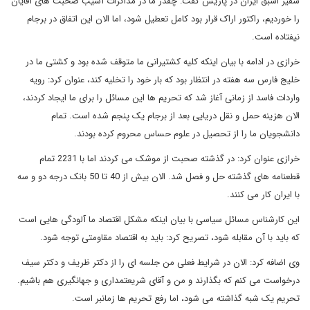
سفیر اسبق ایران در پاریس گفت: چقدر ما در مذاکرات آسیب صحبت های آقایان
را خوردیم، راکتور اراک قرار بود کامل تعطیل شود، اما الان این اتفاق در برجام
نیفتاده است.
خرازی در ادامه با بیان اینکه کلیه کشتیرانی ما متوقف شده بود و کشتی ما در
خلیج فارس سه هفته در انتظار بود که بار خود را تخلیه کند، عنوان کرد: رویه
واردات فاسد از زمانی آغاز شد که تحریم ها این مسائل را برای ما ایجاد کردند،
الان هزینه حمل و نقل دریایی بعد از برجام یک پنجم شده است. تمام
دانشجویان ما را از تحصیل در علوم حساس محروم کرده بودند.
خرازی عنوان کرد: در گذشته صحبت از موشک می کردند اما با 2231 تمام
قطعنامه های گذشته حل و فصل شد. الان بیش از 40 تا 50 بانک درجه دو و سه
با ایران کار می کنند.
این کارشناس مسائل سیاسی با بیان اینکه مشکل اقتصاد ما آلودگی هایی است
که باید با آن مقابله شود، تصریح کرد: باید به اقتصاد مقاومتی توجه شود.
وی اضافه کرد: الان در شرایط فعلی من جلسه ای را از دکتر ظریف و دکتر سیف
درخواست می کنم که بگذارند و من و آقای شریعتمداری و جهانگیری هم باشیم.
تحریم یک شبه گذاشته می شود، اما رفع تحریم ها زمانبر است.