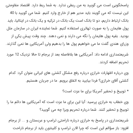
پاسخگویی است می گویید به من ربطی ندارد. به شما ربط دارد. اقتصاد مقاومتی
این نیست که می گویند باید مدیر هم از خارج وارد کنیم. شما می گویید با 40
بانک ارتباط داریم، دو تا بانک است یک بانک در ترکیه و یک بانک در ایتالیا، باید
پول هایمان را به صورت تهاتری استفاده کنیم. شما نماینده ایران در سازمان ملل
بودید. بقیه پول هایمان را نگه می دارند و نمی دهند. چند وقت پیش یکی از
وزرای هندی گفت ما می خواهیم پول ها را بدهیم ولی آمریکایی ها نمی گذارند.
شریعتمداری ادامه داد: آمریکایی ها بلافاصله بعد از برجام تا حالا نزدیک 12 مورد
تحریم اضافه کردند.
وی درباره اظهارات خرازی درباره رفع مشکل کشتی های ایرانی عنوان کرد: کدام
کشتی آقای خرازی؟ فردا بیایید به اتفاق برویم. ما در جریان هستیم.
* توبیخ و تحقیر آمریکا برای ما عزت است؟
وی خطاب به خرازی پرسید: آیا این برای ما عزت است که آمریکایی ها دائم ما را
توبیخ و تحقیر کنند. شما درباره تحریم ویزا چه می گویید؟
شریعتمداری در پاسخ به خرازی درباره ناراحتی ترامپ و عربستان و ... از برجام
افزود: باز سؤالم این است که چرا الان ترامپ و کلینتون باید از برجام ناراحت