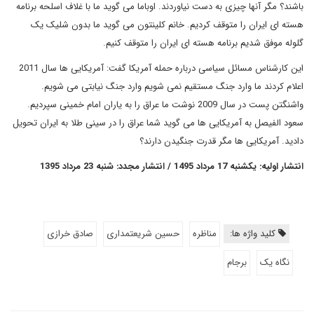
باشند؟ مگر آنها چیزی به دست نیاوردند. اوباما می گوید ما با غلاف اسلحه برنامه
هسته ای ایران را متوقف کردیم. خانم کلینتون می گوید ما بدون شلیک یک
گلوله موفق شدیم برنامه هسته ای ایران را متوقف کنیم.
این کارشناس مسائل سیاسی درباره حمله آمریکا گفت: آمریکایی ها سال 2011
اعلام کردند ما وارد جنگ مستقیم نمی شویم وارد جنگ نیابتی می شویم.
واشنگتن پست در سال 2009 نوشت ما عراق را به یاران امام خمینی سپردیم.
سعود الفیصل به آمریکایی ها می گوید شما عراق را در سینی طلا به ایران تحویل
دادید. آمریکایی ها مگر قدرت جنگیدن دارند؟
انتشار اولیه: یکشنبه 17 مرداد 1495 / انتشار مجدد: شنبه 23 مرداد 1395
کلید واژه ها:
مناظره
حسین شریعتمداری
صادق خرازی
نگاه یک
برجام