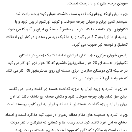
خوردن برجام های 2 و 3 درست نیست.
وی با بیان اینکه برجام یک کف و سقف داشت، عنوان کرد: برجام باعث شد
سیستم اتمی ایران و سیکل چرخه سوخت و تولید اورانیوم از بین نرود و با
تکنولوژی برتر ادامه پیدا کند. در حال حاضر آب سنگین ایران را آمریکا می خرد،
روسیه از ما اورانیوم 3.7 می گیرد و به ما کیک زرد می دهد و در کنار این اتفاقات
تحقیق و توسعه نیز صورت می گیرد.
رئیس شورای مرکزی حزب ندای ایرانیان ادامه داد: یک زمانی در داستان
تکنولوژی هسته ای 20 هزار سانتریفیوژ داشتیم که 10 هزار تای آنها کار می کرد
در حالیکه الان دوستان سازمان انرژی هسته ای روی سانتریفیوژ IR8 کار می کنند
که هر واحد آن 20 سو تولید می کند.
خرازی با اشاره به ورود ایران به پروژه گداخت هسته ای گفت: زمانی می گفتند
ایران حق ندارد وارد چرخه سوخت شود و دانش هسته ای داشته باشد اما الان
ایران را وارد پروژه گداخت هسته ای کرده اند و ایران به این کلوپ پیوسته است.
وی با اشاره به صحبت های مقام معظم رهبری در مورد تیم مذاکره کننده و اعتماد
ایشان به این افراد تاکید کرد: نباید رسانه ها و کسانی که نظرشان با نظر دولت
مخالف است به مذاکره کنندگان که مورد اعتماد رهبری هستند تهمت بزنند.