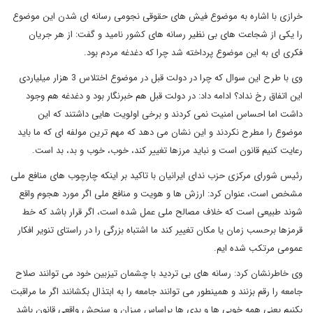
خرازی با اشاره به موضوع فیش های حقوقی نجومی رسانه ای شدن این موضوع
را یکی از شجاعت های بی نظیر رسانه های کشور نامید و گفت: از هر جریان
فکری ای به این موضوع پرداخته شد چرا که دغدغه مردم بود.
وی با طرح این سوال که چرا در دولت قبل در موضوع اختلاس 3 هزار میلیاردی
این اتفاق رخ نداد؟ ادامه داد: در دولت قبل هم خبرنگار بود و دغدغه هم وجود
داشت اما احساس امنیت نمی کردند و برخی اولویت هایی داشتند که این
موضوع را مطرح نکردند و این نشان می دهد که مهم ترین مولفه ای که ما باید
رعایت کنیم قانون است و نباید مرزها تغییر کند، خوب، خوب و بد، بد است.
رئیس شورای مرکزی حزب ندای ایرانیان با تاکید بر اینکه چارچوب های منافع ملی
مشخص است، عنوان کرد: ارزش ها و هویت و منافع ملی اگر مورد هجوم واقع
شوند طبیعی است که خلاف مصالح ملی عمل شده است، اگر قرار باشد که خط
قرمزها برحسب زمان یا مکان تغییر کند ما اشتباه بزرگی را در راستای تنویر افکار
عمومی مرتکب شده ایم.
وی خاطرنشان کرد: رسانه های بی تردید با چشمان تیزبین خود می توانند صلاح
جامعه را رقم بزنند و همینطور می توانند جامعه را به ابتذال بکشانند اگر ما مراقبت
بکنیم یعنی همه خوبی ها و بدی ها براساس میزان و سنجش واقعی قانون باشد