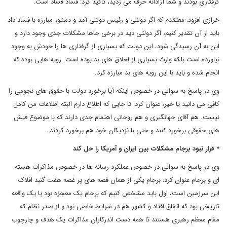
گرفتاری بودند و شما آزادانه حرف می زدید، تاکید کرد: فساد فساد است.
خرازی افزود: معتقدم که اگر دولتی و رئیس دولتی آمد و دستور مبارزه با فساد داد
باید از آن تقدیر کنیم، اگر دولتی دید در برخی جاها مشکلات جدی وجود دارد و
این به آن رسیدگی شود، این دولت که بسیاری از گرفتاری ها را خودش به وجود
نیاورده است بلکه وارث بسیاری از اخلاق های بد بوده است. رویه هایی بوده که
انجام شده و باید با این رویه های بد مبارزه کرد.
وی در پاسخ به سوالی در خصوص اینکه آیا برخورد دولت با حقوق های نجومی را
کافی می دانید یا خیر، عنوان کرد: تا جایی که اطلاع دارم البته اطلاعات من کامل
نیست. هم آقای جهانگیری و هم روحانی اهتمام جدی دارند که با موضوع فیش
های حقوقی برخورد کنند و حتی با نزدیکان خود هم برخورد کردند.
* قرار نبود برجام مشکلات بین ایران و آمریکا را حل کند
وی در پاسخ به سوالی در خصوص عملکرد رسانه ها در خصوص مذاکرات هسته
ای و برجام عنوان کرد: برجام یکی از همان قصه های پر غصه هفت گنبد افلاک
این سرزمین است، اول باید مشخص کنیم که برجام یک معجزه بود یا یک واقعه
تاریخی بود که اتفاق افتاد و کشور هم در شرایط خاصی بود و از صدر نظام که
مقام معظم رهبری هستند تا همه دست اندرکاران مذاکرات یک هدف و چارچوب