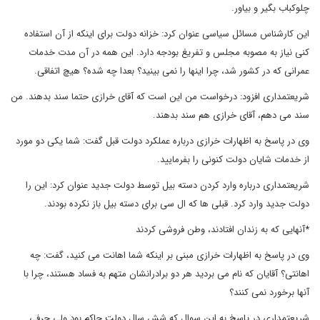
چلوکباب بگیر و بیاور.
این کارشناس مسائل سیاسی عنوان کرد: خزانه دولت برای اینکه از آن استفاده
کنی نیاز به مصوبه مجلس و تفریغ بودجه دارد. این همه در آن مدت خدمات
عمرانی که در کشور شد، چرا اینها را نمی بینید؟ بعدا چه شده؟ هیچ اتفاقی.
شریعتمداری افزود: درخواست من این است که آقای خرازی حتما سند بدهند. من
سند می دهم، آقای خرازی هم سند بدهند.
وی در پاسخ به اظهارات خرازی درباره عملکرد دولت قبل گفت: شما یکی دو مورد
از خدمات شایان دولت کنونی را بفرمایید.
شریعتمداری درباره وارد کردن دسته بیل توسط دولت جدید عنوان کرد: این را
دولت جدید وارد کرد. قبلی ها که ال سی برای دسته بیل باز نکرده بودند.
*آنهایی که به زندان افتادند، وطن فروشی کردند
وی در پاسخ به اظهارات خرازی مبنی بر اینکه شما اهانت می کنید، گفت: چه
اهانتی؟ آقایان که نام می بردید هر دو برادرانشان متهم به فساد هستند، چرا با
آنها برخورد نمی کنند؟
شریعتمداری در پاسخ به این سوال که شش سال دولت حاکم بود ولی حرفی