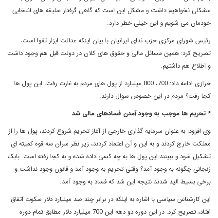
مشکلی نخواهیم داشت و مشکل این است که گاهی گرفتار سلیقه های انتخابی
خودمان می شویم و این خیلی خطر دارد.
رئیس شورای مرکزی حزب ندای ایرانیان با بیان اینکه عدالت ابزار تقوا است،
تصریح کرد: همین مسائل مالی و حقوق های کلان در دولت قبل هم وجود داشت
و اطلاع هم داشتیم.
خرازی ادامه داد: 700، 800 میلیارد از پول های مردم به غارت رفت، این پول ها
کجا رفت؟ مردم در این خصوص سوال دارند.
* تحریم ها موجب به وجود آمدن فسادهای مالی شد
وی افزود: به عنوان سرمایه گذاری خارجی از آغاز تحریم شروع کردند، پول ها را از
مملکت خارج کردند و به این و آن اعتماد کردند، زیر نظر سران سه قوه کمیته ای
تشکیل شود و ببینند این پول ها به چه کسی داده شده و به کجا رفته است. بابک
زنجانی چگونه به وجود آمد؟ وقتی تحریم به وجود آمد و قانون وجود نداشت و
برخی بسیط الید شدند نتیجه این شد که فساد به وجود آمد.
این کارشناس سیاسی با اشاره به اینکه در برابر چند صد میلیارد دلار سکوت اتفاق
افتاد، تصریح کرد: در این دوره دو دهه این 700 میلیارد دلار مطابق تمام دوره