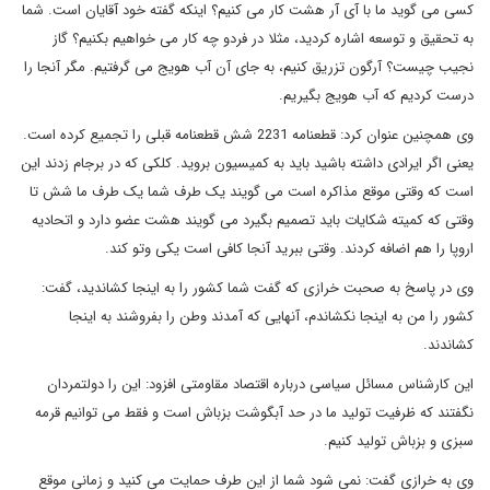
کسی می گوید ما با آی آر هشت کار می کنیم؟ اینکه گفته خود آقایان است. شما
به تحقیق و توسعه اشاره کردید، مثلا در فردو چه کار می خواهیم بکنیم؟ گاز
نجیب چیست؟ آرگون تزریق کنیم، به جای آن آب هویج می گرفتیم. مگر آنجا را
درست کردیم که آب هویج بگیریم.
وی همچنین عنوان کرد: قطعنامه 2231 شش قطعنامه قبلی را تجمیع کرده است.
یعنی اگر ایرادی داشته باشید باید به کمیسیون بروید. کلکی که در برجام زدند این
است که وقتی موقع مذاکره است می گویند یک طرف شما یک طرف ما شش تا
وقتی که کمیته شکایات باید تصمیم بگیرد می گویند هشت عضو دارد و اتحادیه
اروپا را هم اضافه کردند. وقتی ببرید آنجا کافی است یکی وتو کند.
وی در پاسخ به صحبت خرازی که گفت شما کشور را به اینجا کشاندید، گفت:
کشور را من به اینجا نکشاندم، آنهایی که آمدند وطن را بفروشند به اینجا
کشاندند.
این کارشناس مسائل سیاسی درباره اقتصاد مقاومتی افزود: این را دولتمردان
نگفتند که ظرفیت تولید ما در حد آبگوشت بزباش است و فقط می توانیم قرمه
سبزی و بزباش تولید کنیم.
وی به خرازی گفت: نمی شود شما از این طرف حمایت می کنید و زمانی موقع