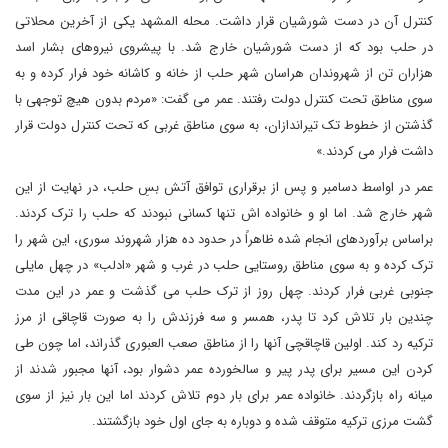
کنترل آن در دست شورشیان قرار داشت. محله المشهد یکی از آخرین محلاتی
در حلب بود که از دست شورشیان خارج شد. با پیشروی نیروهای بشار اسد
هزاران تن از شهروندان هراسان شهر حلب از خانه و کاشانه خود فرار کرده و به
سوی مناطق تحت کنترل دولت رفتند. عمر می گفت: «مردم بدون هیچ توجهی با
گذشتن از خطوط تک تیراندازان، به سوی مناطق غربی که تحت کنترل دولت قرار
داشت فرار می کردند.»
عمر در اواسط دسامبر و پس از برقراری توافق آتش بسِ حلب، در نهایت از این
شهر خارج شد. اما او و خانواده اش تنها کسانی نبودند که حلب را ترک کردند.
براساس برآوردهای انجام شده ظاهراً در حدود ده هزار شهروند سوری، این شهر را
ترک کرده و به سوی مناطق روستایی حلب در غرب و شهر «ادلب» در چهل مایلی
جنوبی غربی فرار کردند. چهل روز از ترک حلب می گذشت و عمر در این مدت
چندین بار تلاش کرد تا پدر، همسر و سه فرزندش را به صورت قاچاقی از مرز
ترکیه رد کند. اولین قاچاقچی آنها را از مناطق صعب العبوری گذراند، اما چون طی
کردن این مسیر برای پدر پیر و سالخورده عمر دشوار بود، آنها مجبور شدند از
میانه راه بازگردند. خانواده عمر برای بار دوم تلاش کردند اما این بار نیز از سوی
گشت مرزی ترکیه متوقف شده و دوباره به جای اول خود بازگشتند.