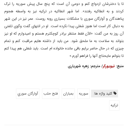
تا با دخترشان ازدواج کنم و دومی آن است که پنج سال پیش سوریه را ترک
کردند و به انطاکیه رفتند». اما شهر انطاکیه در ترکیه نیز به واسطه هجوم
پناهندگان و آوارگان سوری با مشکلات بسیاری روبه روست. عمر نیز در این شهر
به دنبال کار است اما هنوز شغلی پیدا نکرده است. او در انتهای گفت وگوی تلفنی
آن روز به من گفت: «الآن فقط منتظر برادر کوچکترم هستم و امیدوارم که او نیز
بتواند به سلامت به ما ملحق شود. من باید از داشته هایم مراقبت کنم و تمام
چیزی که در حال حاضر برایم باقی مانده خانواده ام است. باید شغلی هم پیدا کنم
تا بتوانم مایحتاج آنها را فراهم آورم.»
منبع:
نیویورکر
/ مترجم: زهره شهریاری
کلید واژه ها:
سوريه
بمباران
فتح حلب
آوارگان سوري
تركيه