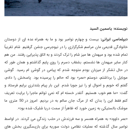
نویسنده: یاسمین السید
دیپلماسی ایرانی:
بیست و چهارم نوامبر بود و ما به همراه عده ای از دوستان
خانوادگی قدیمی مان مراسم شکرگزاری را در نیوجرسی جشن گرفتیم. شام تقریباً
تمام شده بود و میهمان ها میز شام را ترک کردند و به اتاق پذیرایی رفتند. من هم
کنار سایر میهمان ها نشستم، بشقاب دسرم را روی پایم گذاشتم و همان طور که
در حال تشکر از میزبان بودم متوجه شدم که پیامی در گوشی ام رسید. گوشی
موبایل را برداشتم، دوستم «عمر» بود که حالم را پرسیده بود. پاسخش را دادم،
گفتم که خوبم و احوال او را نیز جویا شدم. این بار پیام بلندتری برایم فرستاد و
گفت: «ما هم خوب هستیم. آنقدر خسته ام که نمی توانم ماجرا را برایت تعریف
کنم فقط این را بدان که از مرگ جان سالم به در بردیم. امروز در 50 متری ما
موشک بالستیکی به زمین خورد که ظاهراً از سمت دریا شلیک شده بود».
«عمر داوود» به همراه همسر و سه فرزندش در حلب زندگی می کردند. در اواسط
نوامبر سال گذشته که عملیات نظامی دولت سوریه برای بازپسگیری بخش های