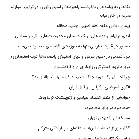
نگاهی به پیامدهای ناخواسته راهبردهای امنیتی تهران در ترازوی موازنه
قدرت در خاورمیانه
پیمان دفاعی مکه؛ نظم امنیتی جدید منطقه
اندی برنهام؛ وعده های بزرگ در میان محدودیت‌های مالی و سیاسی
حضور هر قدرت خارجی تنها به حوزه‌های اقتصادی محدود نمی‌ماند
نبرد تمدنی در خلیج فارس و پایان استیلای پانصدسالۀ غرب استعماری؟
درباره لزوم گسترش روابط ایران و ترکمنستان
چرا احتمال یک دوره جنگ شدید دیگر، می‌تواند بالا باشد؟
الگوی اسرائیلی اوکراین در قبال ایران
خوانشی از منظر اقتصاد سیاسی و ژئوپلیتیک کریدورها
«محاصره در برابر محاصره»
سه خطای راهبردی تهران
گذار خزر از «حاشیه امن» به «فضای بازدارندگی متراکم
ترامپ گرفتار در شن‌زار سیاسی