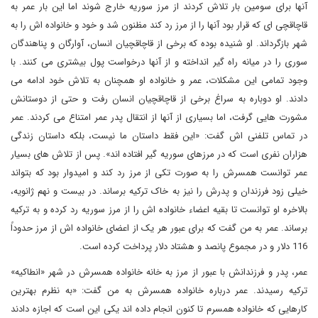
آنها برای سومین بار تلاش کردند از مرز سوریه خارج شوند اما این بار عمر به
قاچاقچی ای که قرار بود آنها را از مرز رد کند مظنون شد و خود و خانواده اش را به
شهر بازگرداند. او شنیده بوده که برخی از قاچاقچیان انسان، آوارگان و پناهندگان
سوری را در میانه راه گیر انداخته و از آنها درخواست پول بیشتری می کنند. با
وجود تمامی این مشکلات، عمر و خانواده او همچنان به تلاش خود ادامه می
دادند. او دوباره به سراغ برخی از قاچاقچیان انسان رفت و حتی از دوستانش
مشورت هایی گرفت، اما بسیاری از آنها از انتقال پدر عمر امتناع می کردند. عمر
در تماس تلفنی اش گفت: «این فقط داستان ما نیست، بلکه داستان زندگی
هزاران نفری است که در مرزهای سوریه گیر افتاده اند». پس از تلاش های بسیار
عمر توانست همسرش را به صورت تکی از مرز رد کند و امیدوار بود که بتواند
خیلی زود فرزندان و پدرش را نیز به خاک ترکیه برساند. در بیست و نهم ژانویه،
بالاخره او توانست تا بقیه اعضاء خانواده اش را از مرز سوریه رد کرده و به ترکیه
برساند. عمر به من گفت که برای عبور هر یک از اعضای خانواده اش از مرز حدوداً
116 دلار و در مجموع پانصد و هشتاد دلار پرداخت کرده است.
عمر، پدر و فرزندانش با عبور از مرز به خانه خانواده همسرش در شهر «انطاکیه»
ترکیه رسیدند. عمر درباره خانواده همسرش به من گفت: «به نظرم بهترین
کارهایی که خانواده همسرم تا کنون انجام داده اند یکی این است که اجازه دادند