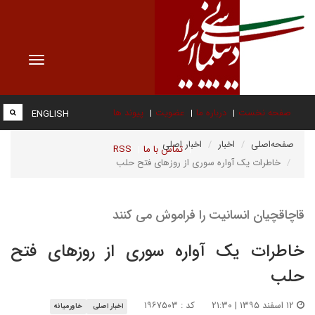
Toggle
vigation
صفحه نخست
درباره ما
عضویت
پیوند ها
ENGLISH
صفحه‌اصلی
اخبار
اخبار اصلی
تماس با ما
RSS
خاطرات یک آواره سوری از روزهای فتح حلب
قاچاقچیان انسانیت را فراموش می کنند
خاطرات یک آواره سوری از روزهای فتح
حلب
۱۲ اسفند ۱۳۹۵ | ۲۱:۳۰
کد : ۱۹۶۷۵۰۳
اخبار اصلی
خاورمیانه