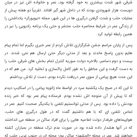
شرقی شهر شدت بیشتری به خود گرفته بود، عمر و خانواده اش نیز در میان
دویست هزار شهروندی بودند که در داخل شهر گیر افتاند. تقریباً دو هفته پیش از
عملیات حلب و شدت گرفتن درگیری ها در این شهر، مجله «نیویورکر» یادداشتی را
از زندگی عمر در شرایط محاصره حلب منتشر و حتی یک برنامه رادیویی را نیز در
همین رابطه تولید کرد.
پس از پایان مراسم جشن شکرگزاری تلاش کردم از عمر خبری بگیرم اما تمام پیام
هایم بدون پاسخ ماندند و بعد از مدتی دیگر حتی ارسال هم نمی شدند. در
بیست و دوم دسامبر، بالاخره دولت سوریه کنترل تمام بخش های شرقی حلب را
به دست گرفت و این مناطق را به طور کامل پاکسازی و تخلیه کرد. من هم که در
این مدت هیچ پیامی از سوی عمر دریافت نکرده بودم، دست از تلاش برداشتم.
تا این که در صبح یک یکشنبه سرد در اواسط ماه ژانویه پیامی را در اسکایپ دیدم
که تا پیش از آن متوجه اش نشده بودم. فرستاده پیام عمر بود که خبر زنده
بودنش را داده بود. پس از مدتی توانستیم تلفنی با یکدیگر صحبت کنیم. عمر در
تماس تلفنی ای که با هم داشتیم گفت که در طول درگیری های حلب،
هواپیماهای طرفدار دولت اعلامیه هایی را برای افراد ساکن در منطقه می انداختند
که در آنها هشدار داده شده بود در صورت عدم ترک منطقه در بمباران کشته
خواهند شد. عمر در محله «المشهد» ساکن بود؛ محله ای در جنوب غربی حلب که