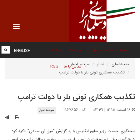
Toggle
vigation
صفحه نخست
درباره ما
عضویت
پیوند ها
ENGLISH
صفحه‌اصلی
اخبار
سرخط اخبار
تماس با ما
RSS
تکذیب همکاری تونی بلر با دولت ترامپ
تکذیب همکاری تونی بلر با دولت ترامپ
۱۶ اسفند ۱۳۹۵ | ۰۳:۴۹
کد : ۱۹۶۷۶۵۶
سرخط اخبار
سخنگوی نخست وزیر سابق انگلیس با رد گزارش "میل آن ساندی" تاکید کرد
هیچ گونه بحثی درباره فعالیت تونی بلر به عنوان مشاور دونالد ترامپ در امور