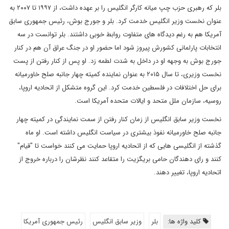
بلر که رهبری حزب چپ میانه کارگر انگلیس را بر عهده داشت، از ۱۹۹۷ تا ۲۰۰۷ به
عنوان نخست وزیر انگلیس خدمت کرد. بلر و جورج بوش، رئیس جمهوری سابق
آمریکا هم به رغم دیدگاه های متفاوت روابط خوبی داشتند. بلر توانست در سه
انتخابات پارلمانی کشورش پیروز شود اما حضور او در جنگ عراق آن هم در کنار
جورج بوش به وجهه او در داخل به شدت لطمه زد. او پس از کنار رفتن از پست
نخست وزیری، تا سال ۲۰۱۵ به عنوان نماینده کمیته چهار جانبه صلح خاورمیانه
برای حل اختلافات در فلسطین خدمت کرد. این گروه متشکل از اتحادیه اروپا،
روسیه، سازمان ملل متحد و ایالات متحده آمریکا است.
نخست وزیر سابق انگلیس از زمان کنار رفتن از سمت نمایندگی در کمیته چهار
جانبه صلح خاورمیانه نفوذ بیشتری در سیاست انگلیس داشته است. او ماه
گذشته از انگلیسی هایی که از اتحادیه اروپا حمایت می کنند خواست تا "قیام"
کنند و رای دهندگان حامی بریگزیت را متقاعد کنند نظرشان را درباره خروج از
اتحادیه اروپا، تغییر دهند.
کلید واژه ها:
بلر
وزیر سابق انگلیس
رئیس جمهوری آمریکا