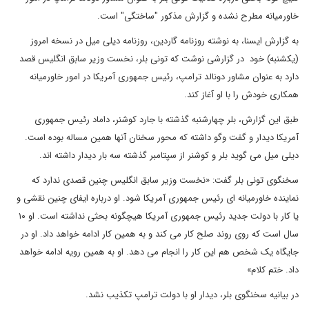
خاورمیانه مطرح نشده و گزارش مذکور "ساختگی" است.
به گزارش ایسنا، به نوشته روزنامه گاردین، روزنامه دیلی میل در نسخه امروز
(یکشنبه) خود در گزارشی نوشت که تونی بلر، نخست وزیر سابق انگلیس قصد
دارد به عنوان مشاور دونالد ترامپ، رئیس جمهوری آمریکا در امور خاورمیانه
همکاری خودش را با او آغاز کند.
طبق این گزارش، بلر چهارشنبه گذشته با جارد کوشنر، داماد رئیس جمهوری
آمریکا دیدار و گفت وگو داشته که محور سخنان آنها همین مساله بوده است.
دیلی میل می گوید بلر و کوشنر از سپتامبر گذشته سه بار دیدار داشته اند.
سخنگوی تونی بلر گفت: «نخست وزیر سابق انگلیس چنین قصدی ندارد که
نماینده خاورمیانه ای رئیس جمهوری آمریکا شود. او درباره ایفای چنین نقشی و
یا کار با دولت جدید رئیس جمهوری آمریکا هیچگونه بحثی نداشته است. او ۱۰
سال است که روی روند صلح کار می کند و به همین کار ادامه خواهد داد. او در
جایگاه یک شخص هم این کار را انجام می دهد. او به همین رویه ادامه خواهد
داد. ختم کلام»
در بیانیه سخنگوی بلر، دیدار او با دولت ترامپ تکذیب نشد.