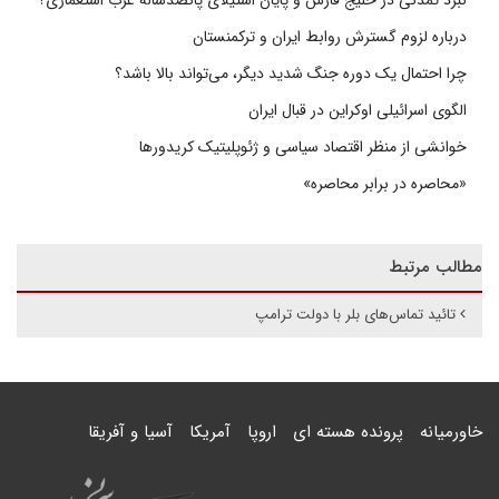
نبرد تمدنی در خلیج فارس و پایان استیلای پانصدسالۀ غرب استعماری؟
درباره لزوم گسترش روابط ایران و ترکمنستان
چرا احتمال یک دوره جنگ شدید دیگر، می‌تواند بالا باشد؟
الگوی اسرائیلی اوکراین در قبال ایران
خوانشی از منظر اقتصاد سیاسی و ژئوپلیتیک کریدورها
«محاصره در برابر محاصره»
مطالب مرتبط
تائید تماس‌های بلر با دولت ترامپ
خاورمیانه
پرونده هسته ای
اروپا
آمریکا
آسیا و آفریقا