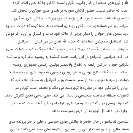
الله و نیروهای متحد آن قرار بگیرد، نگران است. تا آن جا که حتی اعلام کرده
است که حاضر نیست حضور ارتش سوریه بر بلندی های جولان را تحمل کند.
بنیامین نتانیاهو، نخست وزیر این رژیم که این روزها با چالش های سنگین
سیاسی بر سر فسادهای مالی کلان روبه رو است، بارها ادعا کرده که دولت سوریه
باید بلندی های جولان را دیگر جزئی از خاک خود نداند و کنترل بر آن را فراموش
کند. اسرائیل همچنین ادعا دارد که حزب الله لبنان در مرز لبنان – اسرائیل
انبارهای تسلیحاتی گسترده ایجاد کرده و خود را آماده جنگ جدید با دولت عبری
می کند. بنیامنین نتانیاهو در این راستا هفته گذشته به روسیه سفر کرد و مراتب
نگرانی خود را در این رابطه به اطلاع ولادیمیر پوتین، رئیس جمهوری روسیه
رساند. اما به گفته منابع روسی ظاهرا پوتین توجهی به حرف های او نکرده است.
دولت روسیه همچنین بعد از سفر نخست وزیر اسرائیل به مسکو اعلام کرد که
ایران را شریکی مهم در مبارزه با تروریسم می داند و معتقد است تهران در
تحولات منطقه سیاست صحیحی را دنبال می کند. حتی برخی منابع گزارش دادند
که طرف روسی در واکنش به توصیه های طرف اسرائیلی گفته است که مسکو
اجازه نمی دهد تل آویو به آن درس سیاست بدهد.
بنیامین نتانیاهو در حال حاضر با چالش جدی سیاسی داخلی بر سر پرونده های
فساد مالی روبه رو است از این رو بسیاری از کارشناسان بعید نمی دانند که وی