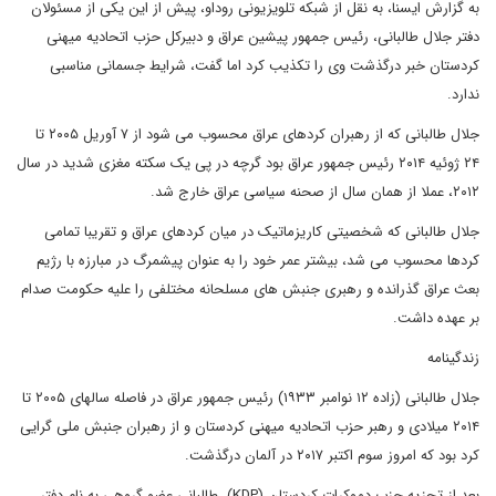
به گزارش ایسنا، به نقل از شبکه تلویزیونی روداو، پیش از این یکی از مسئولان
دفتر جلال طالبانی، رئیس جمهور پیشین عراق و دبیرکل حزب اتحادیه میهنی
کردستان خبر درگذشت وی را تکذیب کرد اما گفت، شرایط جسمانی مناسبی
ندارد.
جلال طالبانی که از رهبران کردهای عراق محسوب می شود از ۷ آوریل ۲۰۰۵ تا
۲۴ ژوئیه ۲۰۱۴ رئیس جمهور عراق بود گرچه در پی یک سکته مغزی شدید در سال
۲۰۱۲، عملا از همان سال از صحنه سیاسی عراق خارج شد.
جلال طالبانی که شخصیتی کاریزماتیک در میان کردهای عراق و تقریبا تمامی
کردها محسوب می شد، بیشتر عمر خود را به عنوان پیشمرگ در مبارزه با رژیم
بعث عراق گذرانده و رهبری جنبش های مسلحانه مختلفی را علیه حکومت صدام
بر عهده داشت.
زندگینامه
جلال طالبانی (زاده ۱۲ نوامبر ۱۹۳۳) رئیس جمهور عراق در فاصله سالهای ۲۰۰۵ تا
۲۰۱۴ میلادی و رهبر حزب اتحادیه میهنی کردستان و از رهبران جنبش ملی گرایی
کرد بود که امروز سوم اکتبر ۲۰۱۷ در آلمان درگذشت.
بعد از تجزیه حزب دموکرات کردستان (KDP)، طالبانی عضو گروهی به نام دفتر