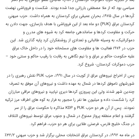
سیاسی بود که از ملا مصطفی بارزانی جدا شده بودند. شکست و فروپاشی نهضت
کُردها در سال ۱۹۷۵، بحران عمیقی برای کردستان به همراه داشت. حزب میهنی
کردستان عراق (PUK) دو ماه بعد از این فروپاشی با هدف بازسازی، جهت دادن به
حرکت و مقاومت کردها و ساماندهی جامعه کرد به شیوه های مدرن و
دموکراتیک، به وسیله طالبانی و تعدادی از روشنفکران کرد پایه گذاری شد. این
حزب در ۱۹۷۶ فعالیت ها و مقاومت های مسلحانه خود را در داخل خاک عراق
علیه حکومت حاکم بر عراق و با نیم نگاهی به رقابت با رقیب حاکم و سنتی خود –
حزب دموکرات کردستان- شروع کرد.
پس از اخراج نیروهای عراق از کویت در سال ۱۹۹۱، حزب PUK نقش رهبری را در
شورشهای ناموفق کردها در شمال به عهده داشت و نیروهای آن موفق به تصرف
چندین شهر شدند ولی این پیروزی کردها دیری نپایید و نیروهای عراقی مبارزان
کرد را شکست داده و میلیون ها نفر را مجبور به فرار به کوه های اطراف مرز ترکیه
نمودند. پس از آن هر دو حزب PUK و KDP مذاکره با حکومت عراق را از سر
گرفتند و اعلام منطقه پرواز ممنوع در شمال و جنوب عراق توسط نیروهای ائتلاف
در جنگ خلیج فارس، فرصتی طلایی برای هر دو حزب، فراهم کرد.
در ماه مه ۱۹۹۲، در کردستان عراق انتخابات محلی برگزار شد و حزب میهنی ۴۲/۲٪