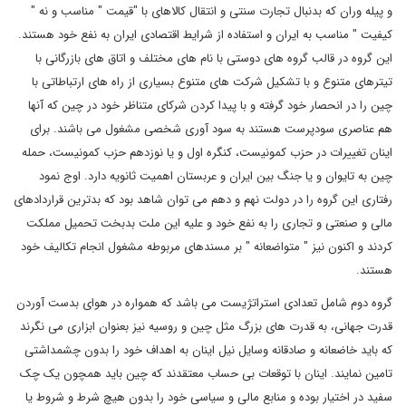
و پیله وران که بدنبال تجارت سنتی و انتقال کالاهای با "قیمت " مناسب و نه "
کیفیت " مناسب به ایران و استفاده از شرایط اقتصادی ایران به نفع خود هستند.
این گروه در قالب گروه های دوستی با نام های مختلف و اتاق های بازرگانی با
تیترهای متنوع و با تشکیل شرکت های متنوع بسیاری از راه های ارتباطاتی با
چین را در انحصار خود گرفته و با پیدا کردن شرکای متناظر خود در چین که آنها
هم عناصری سودپرست هستند به سود آوری شخصی مشغول می باشند. برای
اینان تغییرات در حزب کمونیست، کنگره اول و یا نوزدهم حزب کمونیست، حمله
چین به تایوان و یا جنگ بین ایران و عربستان اهمیت ثانویه دارد. اوج نمود
رفتاری این گروه را در دولت نهم و دهم می توان شاهد بود که بدترین قراردادهای
مالی و صنعتی و تجاری را به نفع خود و علیه این ملت بدبخت تحمیل مملکت
کردند و اکنون نیز " متواضعانه " بر مسندهای مربوطه مشغول انجام تکالیف خود
هستند.
گروه دوم شامل تعدادی استراتژیست می باشد که همواره در هوای بدست آوردن
قدرت جهانی، به قدرت های بزرگ مثل چین و روسیه نیز بعنوان ابزاری می نگرند
که باید خاضعانه و صادقانه وسایل نیل اینان به اهداف خود را بدون چشمداشتی
تامین نمایند. اینان با توقعات بی حساب معتقدند که چین باید همچون یک چک
سفید در اختیار بوده و منابع مالی و سیاسی خود را بدون هیچ شرط و شروط یا