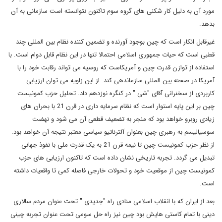
مورد آن به دلیل کار شکنی های گروه سوم تاکنون نتوانسته است سازمانی به آن
بدهد.
غیرقابل انکار است که چین بوجود آورنده و تضمین کننده نظام بین المللی چند
قطبی است که حیات جمهوری اسلامی احتمالا تنها در این نظام قابل دوام است. با
استفاده از توازن قدرت چین و آمریکاست که روسیه می تواند رقابت خود را با
آمریکا در صحنه بین المللی سازماندهی کند. از این زاویه می توان ارزیابی
کاربردی از سخنرانی آقای "شی " در کنگره نوزدهم داد. تحلیل حزب کمونیست
چین بر این پایه استوار است که نظام سرمایه داری در قرن 21 با بحران های
زیادی روبرو خواهد بود که منجر به تضعیف قطعی آن می شود و نهضت
سوسیالیسم به رهبری چین بعنوان آلترناتیو سیاسی معتبر نتیجه آن خواهد بود.
از نظر حزب کمونیست چین تا نیمه قرن 21 به یک قدرت ملی با نفوذ جهانی
تبدیل می گردد. تجربه تاریخی نشان داده است که تاکنون ارزیابی های حزب
کمونیست چین از موقعیت خود و تحولات خارجی فاصله کمی تا واقعیات داشته
است.
بعد از ایران که با انقلاب اسلامی منادی راه "جدیدی " تحت عنوان مردم سالاری
دینی با تمام کاستی هایش بود چین نیز راه حل سومی تحت عنوان تجربه چینی