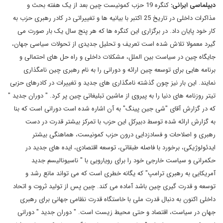
دیپلماسی ایرانی
:
کنگره 19 حزب کمونیست چین بعد از یک هفته بحث و
مذاکرات داخلی در تاریخ 25 اکتبر با بیانیه ها و تغییراتی در کادر رهبری حزب به
کار خود پایان داد. در برگزاری این کنگره ها که هر پنج سال یک بار صورت می
گیرد معمولا تلاش شده است تعریف و تحلیل جدیدی از تحولات سیاسی جهان،
جایگاه چین در سیاست بین الملل، مشکلات داخلی و راه حل های احتمالی و
برنامه هایی برای توسعه چین ارائه و دورانی را به نام رهبری چین نامگذاری
نمایند. این بار نیز چون گذشته نامگذاری های جدید و تغییرات در کادرهای حزبی
تیتر روزنامه های دنیا را به پیروی از ماشین تبلیغاتی چین پر کرد. " دوران جدید "
که در گزارش آقای "شی جین پینگ" به آن اشاره شده است دورانی است که بنا
به گزارش ارائه شده توسط دبیرکل این حزب با تمرکز بیشتر قدرت در دست
رهبری و اصلاحات و فسادزدایی درون حزب کمونیست، هماهنگی بیشتر
ایدئولوژیکی، برخورد با فاصله طبقاتی، توسعه اقتصادی، ایده های جدید در
حکمرانی و سیاست خارجی خود را برای رویارویی با " ناسیونالیسم جدید
آمریکایی به رهبری ترامپ" که یگانه خطری است که می تواند مانع رشد و
توسعه و قدرت گیری چین باشد آماده می کند. چین پس از تولید ثروت و اتحاد
داخلی اکنون به دنبال قدرت ملی با خاستگاه قدرت نظامی جهانی برای رهبری
جهان در سیاست، اقتصاد و حتی محیط زیست است. " دوران جدید " دورانی