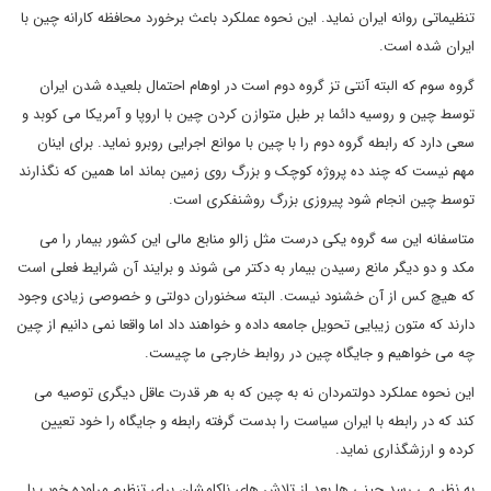
تنظیماتی روانه ایران نماید. این نحوه عملکرد باعث برخورد محافظه کارانه چین با
ایران شده است.
گروه سوم که البته آنتی تز گروه دوم است در اوهام احتمال بلعیده شدن ایران
توسط چین و روسیه دائما بر طبل متوازن کردن چین با اروپا و آمریکا می کوبد و
سعی دارد که رابطه گروه دوم را با چین با موانع اجرایی روبرو نماید. برای اینان
مهم نیست که چند ده پروژه کوچک و بزرگ روی زمین بماند اما همین که نگذارند
توسط چین انجام شود پیروزی بزرگ روشنفکری است.
متاسفانه این سه گروه یکی درست مثل زالو منابع مالی این کشور بیمار را می
مکد و دو دیگر مانع رسیدن بیمار به دکتر می شوند و برایند آن شرایط فعلی است
که هیچ کس از آن خشنود نیست. البته سخنوران دولتی و خصوصی زیادی وجود
دارند که متون زیبایی تحویل جامعه داده و خواهند داد اما واقعا نمی دانیم از چین
چه می خواهیم و جایگاه چین در روابط خارجی ما چیست.
این نحوه عملکرد دولتمردان نه به چین که به هر قدرت عاقل دیگری توصیه می
کند که در رابطه با ایران سیاست را بدست گرفته رابطه و جایگاه را خود تعیین
کرده و ارزشگذاری نماید.
به نظر می رسد چینی ها بعد از تلاش های ناکامشان برای تنظیم مراوده خوب با