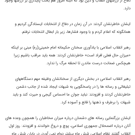
دفاع از ارزشهای انقلاب و دین بود که البته امروز هم بحث پایداری بر ارزشها وجود
دارد.
ایشان خاطرنشان کردند: در آن زمان در دفاع از انتخابات ایستادگی کردیم و
همانگونه که اعلام کردم و با وجود فشارها، زیر بار ابطال انتخابات نرفتم.
رهبر انقلاب اسلامی با یادآوری سخنان حکیمانه امام خمینی(ره) مبنی بر اینکه
«میزان حال فعلی افراد است» خاطرنشان کردند: همه باید مراقب باشیم زیرا
هیچکس ضمانت درست ماندن تا لحظه مرگ را ندارد.
رهبر انقلاب اسلامی در بخش دیگری از سخنانشان وظیفه مهم دستگاههای
تبلیغاتی و رسانه ها را در پاسخگویی به شبهات ایجاد شده از جانب دشمن
خاطرنشان کردند و افزودند: نباید جوان ما احساس گیجی و حیرت کند و باید
شبهات را برطرف و ذهنها را قانع و آسوده کرد.
ایشان بزرگنمایی رسانه های دشمنان درباره میزان مخاطبان را همچون وعده های
آنان درباره اضمحلال جمهوری اسلامی، پوچ و دروغ خواندند و افزودند: روز اول
انقلاب گفتند نظام اسلامی شش ماه بیشتر دوام نمی آورد، در پایان شش ماه