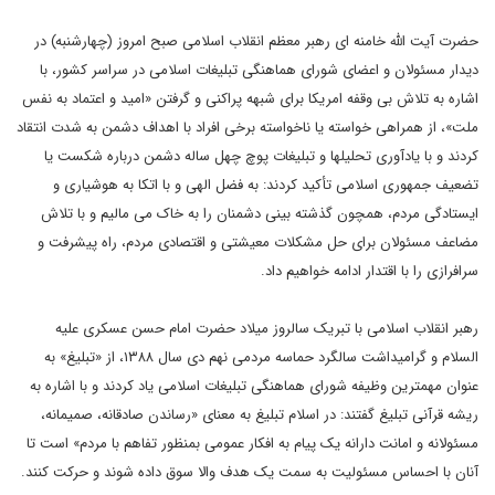
حضرت آیت الله خامنه ای رهبر معظم انقلاب اسلامی صبح امروز (چهارشنبه) در
دیدار مسئولان و اعضای شورای هماهنگی تبلیغات اسلامی در سراسر کشور، با
اشاره به تلاش بی وقفه امریکا برای شبهه پراکنی و گرفتن «امید و اعتماد به نفس
ملت»، از همراهی خواسته یا ناخواسته برخی افراد با اهداف دشمن به شدت انتقاد
کردند و با یادآوری تحلیلها و تبلیغات پوچ چهل ساله دشمن درباره شکست یا
تضعیف جمهوری اسلامی تأکید کردند: به فضل الهی و با اتکا به هوشیاری و
ایستادگی مردم، همچون گذشته بینی دشمنان را به خاک می مالیم و با تلاش
مضاعف مسئولان برای حل مشکلات معیشتی و اقتصادی مردم، راه پیشرفت و
سرافرازی را با اقتدار ادامه خواهیم داد.
رهبر انقلاب اسلامی با تبریک سالروز میلاد حضرت امام حسن عسکری علیه
السلام و گرامیداشت سالگرد حماسه مردمی نهم دی سال ۱۳۸۸، از «تبلیغ» به
عنوان مهمترین وظیفه شورای هماهنگی تبلیغات اسلامی یاد کردند و با اشاره به
ریشه قرآنی تبلیغ گفتند: در اسلام تبلیغ به معنای «رساندن صادقانه، صمیمانه،
مسئولانه و امانت دارانه یک پیام به افکار عمومی بمنظور تفاهم با مردم» است تا
آنان با احساس مسئولیت به سمت یک هدف والا سوق داده شوند و حرکت کنند.