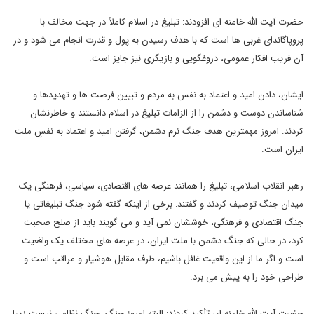
حضرت آیت الله خامنه ای افزودند: تبلیغ در اسلام کاملاً در جهت مخالف با
پروپاگاندای غربی ها است که با هدف رسیدن به پول و قدرت انجام می شود و در
آن فریب افکار عمومی، دروغگویی و بازیگری نیز جایز است.
ایشان، دادن امید و اعتماد به نفس به مردم و تبیین فرصت ها و تهدیدها و
شناساندن دوست و دشمن را از الزامات تبلیغ در اسلام دانستند و خاطرنشان
کردند: امروز مهمترین هدف جنگ نرم دشمن، گرفتن امید و اعتماد به نفسِ ملت
ایران است.
رهبر انقلاب اسلامی، تبلیغ را همانند عرصه های اقتصادی، سیاسی، فرهنگی یک
میدان جنگ توصیف کردند و گفتند: برخی از اینکه گفته شود جنگ تبلیغاتی یا
جنگ اقتصادی و فرهنگی، خوششان نمی آید و می گویند باید از صلح صحبت
کرد، در حالی که جنگ دشمن با ملت ایران، در عرصه های مختلف یک واقعیت
است و اگر ما از این واقعیت غافل باشیم، طرف مقابل هوشیار و مراقب است و
طراحی خود را به پیش می برد.
حضرت آیت الله خامنه ای تأکید کردند: البته امروز جنگ، جنگ نظامی نیست زیرا