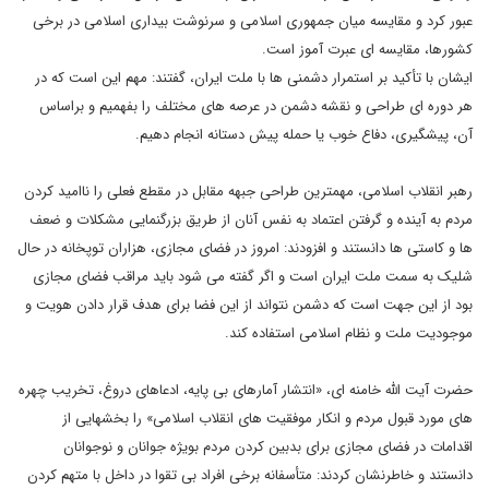
عبور کرد و مقایسه میان جمهوری اسلامی و سرنوشت بیداری اسلامی در برخی
کشورها، مقایسه ای عبرت آموز است.
ایشان با تأکید بر استمرار دشمنی ها با ملت ایران، گفتند: مهم این است که در
هر دوره ای طراحی و نقشه دشمن در عرصه های مختلف را بفهمیم و براساس
آن، پیشگیری، دفاع خوب یا حمله پیش دستانه انجام دهیم.
رهبر انقلاب اسلامی، مهمترین طراحی جبهه مقابل در مقطع فعلی را ناامید کردن
مردم به آینده و گرفتن اعتماد به نفس آنان از طریق بزرگنمایی مشکلات و ضعف
ها و کاستی ها دانستند و افزودند: امروز در فضای مجازی، هزاران توپخانه در حال
شلیک به سمت ملت ایران است و اگر گفته می شود باید مراقب فضای مجازی
بود از این جهت است که دشمن نتواند از این فضا برای هدف قرار دادن هویت و
موجودیت ملت و نظام اسلامی استفاده کند.
حضرت آیت الله خامنه ای، «انتشار آمارهای بی پایه، ادعاهای دروغ، تخریب چهره
های مورد قبول مردم و انکار موفقیت های انقلاب اسلامی» را بخشهایی از
اقدامات در فضای مجازی برای بدبین کردن مردم بویژه جوانان و نوجوانان
دانستند و خاطرنشان کردند: متأسفانه برخی افراد بی تقوا در داخل با متهم کردن