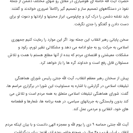
حضرت آیت الله خامنه ای هوشیاری در مقابل رو شهای مختلف دشمن از جمله
نفوذ در دستگاههای تصمیم ساز و تصمیم گیر راکاملاً ضروری خواندند و گفتند:
باید نقشه دشمن را درک کرد و چاپلوسی، ابراز محبتها و ارادتها و دعوت او برای
دست دادن و گفتگو را جدی نگرفت.
سخن پایانی رهبر انقلاب این جمله بود: اگر این موارد را رعایت کنیم جمهوری
اسلامی به حرکت رو به جلو ادامه می دهد و مشکلاتی نظیر تورم، رکود و
مشکلات معیشتی و اقتصادی مردم که بنده از آنها مطلع هستم با همت و تلاش
مسئولان قابل رفع است و خداوند گره ها را باز خواهد کرد.
پیش از سخنان رهبر معظم انقلاب، آیت الله جنتی رئیس شورای هماهنگی
تبلیغات اسلامی در گزارشی با اشاره به مسئولیت این شورا در برگزاری مراسم ها،
گفت: شورای هماهنگی تبلیغات اسلامی متعلق به همه مردم است و تلاش می
کند بدون وابستگی به جریانهای سیاسی، در همه برنامه ها، شعارها و قطعنامه
های خود، انقلابی و مردمی عمل کند.
آیت الله جنتی حماسه ۹ دی را یوم الله و معجزه الهی دانست و با بیان اینکه مردم
انقلابی ایران قریب ۴۰ سال در صحنه حاضر بوده اند، افزود: برای بزرگداشت