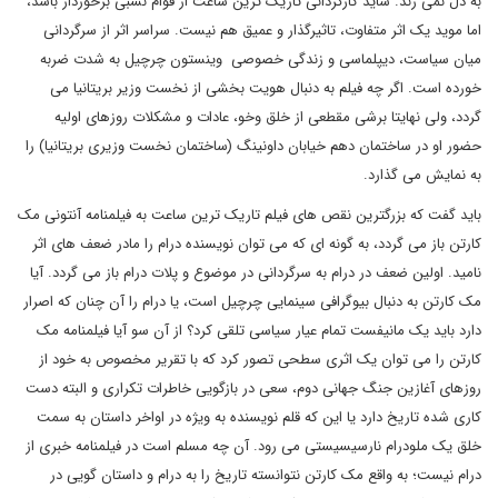
به دل نمی زند. شاید کارگردانی تاریک ترین ساعت از قوام نسبی برخوردار باشد،
اما موید یک اثر متفاوت، تاثیرگذار و عمیق هم نیست. سراسر اثر از سرگردانی
میان سیاست، دیپلماسی و زندگی خصوصی وینستون چرچیل به شدت ضربه
خورده است. اگر چه فیلم به دنبال هویت بخشی از نخست وزیر بریتانیا می
گردد، ولی نهایتا برشی مقطعی از خلق وخو، عادات و مشکلات روزهای اولیه
حضور او در ساختمان دهم خیابان داونینگ (ساختمان نخست وزیری بریتانیا) را
به نمایش می گذارد.
باید گفت که بزرگترین نقص های فیلم تاریک ترین ساعت به فیلمنامه آنتونی مک
کارتن باز می گردد، به گونه ای که می توان نویسنده درام را مادر ضعف های اثر
نامید. اولین ضعف در درام به سرگردانی در موضوع و پلات درام باز می گردد. آیا
مک کارتن به دنبال بیوگرافی سینمایی چرچیل است، یا درام را آن چنان که اصرار
دارد باید یک مانیفست تمام عیار سیاسی تلقی کرد؟ از آن سو آیا فیلمنامه مک
کارتن را می توان یک اثری سطحی تصور کرد که با تقریر مخصوص به خود از
روزهای آغازین جنگ جهانی دوم، سعی در بازگویی خاطرات تکراری و البته دست
کاری شده تاریخ دارد یا این که قلم نویسنده به ویژه در اواخر داستان به سمت
خلق یک ملودرام نارسیسیستی می رود. آن چه مسلم است در فیلمنامه خبری از
درام نیست؛ به واقع مک کارتن نتوانسته تاریخ را به درام و داستان گویی در