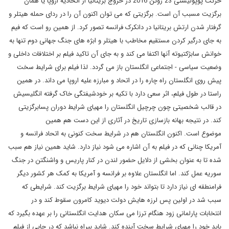
حرکت پوپولیستی 23 ژوئن 2016 در خروج بریتانیا از اتحادیه اروپا یا همان
برگزیت مسبب آن است. برگزیتی که می توان اکنون آن را در ردای حمله هیتلر و
گرفتار شدن ارتش بریتانیا در دانکرک فرانسه تصور کرد. از همین رو است که فیم
به جای درگیر کردن مستقیم مخاطب با هیتلر و ابژه های جنگ جهانی دوم تنها به
خوانش سابژکتیوته آنها اکتفا می کند و به جای آن تاکید فیلم بر اختلافات داخلی و
وضعیت سیاسی - اجتماعی انگلستان باز می گردد. لذا فیلم برای شرایط سخت
پیش روی انگلستان راه چاره را در اتحاد و مبارزه علیه اروپا می داند. در همین
راستا در طول فیلم، اثر سعی دارد با تکیه بر خودشیفتگی خاک گرفته انگلیسیش
در قالب شخصیتی چون چرچیل انگلستان را مهیای شرایط دوران پسابرگزیتی
کند. در نتیجه بهانه بازسازی تاریخ در آثاری از این دست هم همین
موضوع است. اکنون انگلستان هم در شرایط سخت کنونی به اتحاد فرانسه و
آمریکا چنانی که در فیلم به آن اشاره می شود نیاز دارد. شاید همین نیاز هم سبب
شده تا به عنوان بخشی از دلایل حضور لندن در کنار پاریس و واشنگتن در جنگ
سوریه عمل کند. اما انگلستان علاوه بر فرانسه و آمریکا به کمک هر کشور دیگر
فرامنطقه ای نیاز دارد تا بتواند خود را مهیای شرایط برگزیت کند. شرایطی که
سبب شد در اولین پس لرزه هایش دولت دیوید کامرون سقوط کند و در
انتخابات پارلمانی زود هنگام ترزا می سکان هدایت انگلستانی را بر عهده بگیرد که
باید خود را مهیای شرایط سخت آینده کند. شاید بیراه نباشد که در جایی از فیلم