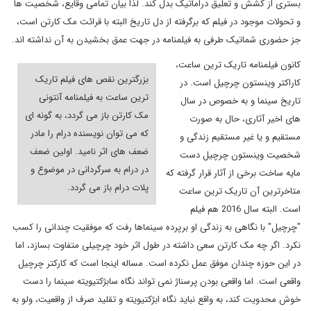
بستری از کشش و تعلیق دراماتیک بدل کند. لذا بیان تمامی وقایع، شخصیت ها
و تحولات موجود در فیلم که برگرفته از دل تاریخ البته با قرائت مک کارتن است،
جز حضوری شماتیک طرفی به فیلمنامه در جهت عمق بخشیدن به آن نداشته اند.
کانون فیلمنامه تاریک ترین ساعت،
بزرگترین نقص های فیلم تاریک
کاراکتر وینستون چرچیل است. در
ترین ساعت به فیلمنامه آنتونی
تاریخ سینما و به خصوص در سال
مک کارتن باز می گردد، به گونه ای
های اخیر آثاری، حال به صورت
که می توان نویسنده درام را مادر
مستقیم و یا غیر مستقیم زندگی و
ضعف های اثر نامید. اولین ضعف
شخصیت وینستون چرچیل دست
در درام به سرگردانی در موضوع و
مایه ساخت برخی از آثار قرار گرفته که
پلات درام باز می گردد.
متاخرترین آن تاریک ترین ساعت
است. البته سال 2016 هم فیلم
"چرچیل" با نگاهی به زندگی او برپرده سینماها رفت که موفقیت چندانی را کسب
نکرد. اگر چه مک کارتن سعی داشته در طول اثر خود چرچیلی متفاوت بسازد، اما
در این حوزه چندان موفق عمل نکرده است. مساله اینجا است که کارکتر چرچیل
واقعی است. اما واقعی بودن پرسناژ نمی تواند نگاه سابژکتیویته سینما را دست
خوش محدویت کند، به واقع نباید نگاه ابژکتیویته و تقلید صرف از واقعیت، ولو به