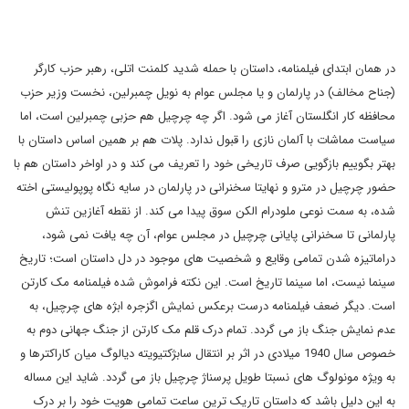
در همان ابتدای فیلمنامه، داستان با حمله شدید کلمنت اتلی، رهبر حزب کارگر
(جناح مخالف) در پارلمان و یا مجلس عوام به نویل چمبرلین، نخست وزیر حزب
محافظه کار انگلستان آغاز می شود. اگر چه چرچیل هم حزبی چمبرلین است، اما
سیاست مماشات با آلمان نازی را قبول ندارد. پلات هم بر همین اساس داستان با
بهتر بگوییم بازگویی صرف تاریخی خود را تعریف می کند و در اواخر داستان هم با
حضور چرچیل در مترو و نهایتا سخنرانی در پارلمان در سایه نگاه پوپولیستی اخته
شده، به سمت نوعی ملودرام الکن سوق پیدا می کند. از نقطه آغازین تنش
پارلمانی تا سخنرانی پایانی چرچیل در مجلس عوام، آن چه یافت نمی شود،
دراماتیزه شدن تمامی وقایع و شخصیت های موجود در دل داستان است؛ تاریخ
سینما نیست، اما سینما تاریخ است. این نکته فراموش شده فیلمنامه مک کارتن
است. دیگر ضعف فیلمنامه درست برعکس نمایش اگزجره ابژه های چرچیل، به
عدم نمایش جنگ باز می گردد. تمام درک قلم مک کارتن از جنگ جهانی دوم به
خصوص سال 1940 میلادی در اثر بر انتقال سابژکتیویته دیالوگ میان کاراکترها و
به ویژه مونولوگ های نسبتا طویل پرسناژ چرچیل باز می گردد. شاید این مساله
به این دلیل باشد که داستان تاریک ترین ساعت تمامی هویت خود را بر درک