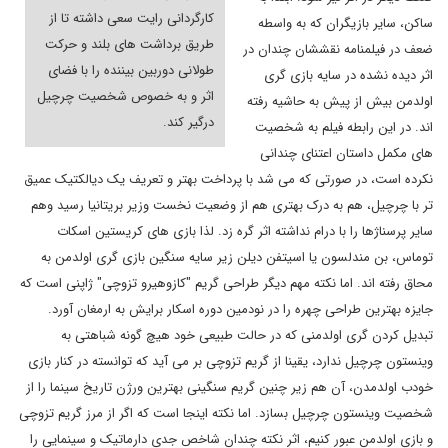
کارگردانی رایت سعی داشته تا از
ساکن، سایر بازیگران که به واسطه
طریق برداشت های بلند و حرکت
ضعف در فیلمنامه نقششان چندان در
طولانی دوربین بیننده را با فضای
اثر دیده نشده در سایه بازی گری
اثر و به خصوص شخصیت چرچیل
اولدمن بیش از پیش به حاشیه رفته
درگیر کند.
اند. در این رابطه فیلم به شخصیت
های مکمل داستان اعتنای چندانی
نکرده است، در صورتی که می شد با پرداخت بهتر و تعریف یک دیالکتیک عمیق
تر با چرچیل، هم به درک بهتری هم از وضعیت نخست وزیر بریتانیا رسید وهم
سایر پرسناژها را با درام نداشته اثر گره زد
.
لذا بازی های کریستین اسکات
توماس، بن مندلسون یا اسیتفن دیلن زیر سایه سنگین بازی گری اولدمن به
محاق رفته اند. اما نکته مهم دیگر طراحی گریم "کازوهیرو تزوچی" ژاپنی است که
جایزه بهترین طراحی چهره را در نودمین دوره اسکار برایش به ارمغان آورد.
تبدیل کردن گری اولدمنی که در حالت طبیعی خود هیچ گونه شباهتی به
وینستون چرچیل ندارد، یقینا از گریم تزوچی بر می آید که توانسته در کنار بازی
خودب اولدمدن، آن هم زیر چنین گریم سنگینی بهترین ورژن تاریخ سینما را از
شخصیت وینستون چرچیل بسازد. اما نکته اینجا است که اگر از مرز گریم تزوچی
و بازی اولدمن عبور کنیم، اثر نکته چندان شاخص جدی دارماتیک و سینمایی را