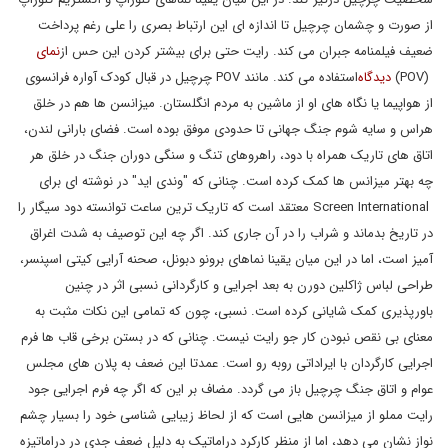
از صورت و چشمان چرچیل تا اندازه ای این ارتباط بصری را علی رغم پرداخت
ضعیف فیلمنامه جبران می کند. رایت حتی برای بیشتر کردن این حس از
نمای
(POV)
دیدگاه
استفاده می کند
.
مانند
POV
چرچیل در قبال کودک آواره فرانسوی
از هواپیما یا نگاه های او از ماشین به مردم انگلستان. میزانسن ها هم در خلق
هراس و سایه شوم جنگ جهانی تا حدودی موفق بوده است. فضای بارانی لندن،
اتاق های تاریک همراه با دود، راهروهای تنگ و سنگی دوران جنگ در خلق هر
چه بهتر میزانس ها کمک کرده است. چنانی که "وندی اید" در نوشته ای برای
Screen International
معتقد است که تاریک ترین ساعت توانسته دود سیگار را
در تاریخ بدماند و شراب را در آن جاری کند. اگر چه این توصیف به شدت اغراق
آمیز است، اما در این میان یقینا نماهای برونو دبونل، صحنه آرایی کیتی اسپنسر،
طراحی لباس ژاکلین دورن به بعد اجرایی و کارگردانی نسبی اثر در چنین
باورپذیری کمک شایانی کرده است. نسبی، چون که تمامی این نکات مثبت به
معنای بی نقص نبودن کار جو رایت نیست. چنانی که در بستن برخی قاب ها فرم
اجرایی کارگردان با ایراداتی روبه رو است. عمدتا این ضعف به پلان های مجلس
عوام و اتاق جنگ چرچیل باز می گردد. مضاف بر این که اگر چه فرم اجرایی جود
رایت مملو از میزانسن هایی است که از لحاظ زیبایی شناسی خود را بسیار چشم
نواز نشان می دهد، اما از منظر کارکرد دراماتیک به دلیل ضعف جدی در دراماتیزه