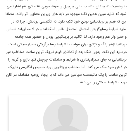
به وضعیت نه چندان مناسب مالی چرچیل و صرفه جویی اقتصادی هم اشاره می
شود که شاید مبین همین نگاه موجود در لایه های زیرین معنایی اثر باشد. مضافا
این که فیلم بر بریتانیایی بودن خود تکیه دارد، نه انگلیسی بودنش. چرا که در
سایه شرایط پسابرگزیتی احتمال استقلال طلبی اسکاتلند و در ادامه ایرلند شمالی
و حتی ولز هم وجود دارد. لذا تاکید بر بریتانیایی بودن و حضور همه جامعه
بریتانیا ازهر رنگ و نژادی برای مواجه با شرایط پسا برگزیتی بسیار حیاتی است.
درسایه این نکات بدون شک بعد از تماشای فیلم تاریک ترین ساعت مخاطب غیر
بریتانیایی به جای همزادپنداری با شرایط و مشکلات چرچیل تنها بازی و گریم را
در ذهن خود حک می کند. اما مخاطب بریتانیایی وبه خصوص انگلیسی تاریک
ترین ساعت را یک مانیفست سیاسی می داند که با ایجاد روحیه مضاعف در آنان
نهیب شرایط سختی را می دهد.