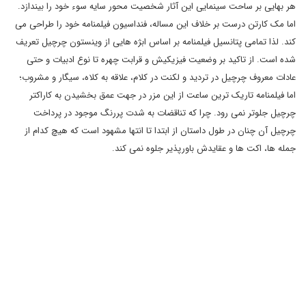
هر بهایی بر ساحت سینمایی این آثار شخصیت محور سایه سوء خود را بیندازد.
اما مک کارتن درست بر خلاف این مساله، فنداسیون فیلمنامه خود را طراحی می
کند. لذا تمامی پتانسیل فیلمنامه بر اساس ابژه هایی از وینستون چرچیل تعریف
شده است. از تاکید بر وضعیت فیزیکیش و قرابت چهره تا نوع ادبیات و حتی
عادات معروف چرچیل در تردید و لکنت در کلام، علاقه به کلاه، سیگار و مشروب؛
اما فیلمنامه تاریک ترین ساعت از این مزر در جهت عمق بخشیدن به کاراکتر
چرچیل جلوتر نمی رود. چرا که تناقضات به شدت پررنگ موجود در پرداخت
چرچیل آن چنان در طول داستان از ابتدا تا انتها مشهود است که هیچ کدام از
جمله ها، اکت ها و عقایدش باورپذیر جلوه نمی کند.