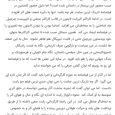
سبب حضور این پرسناژ در داستان شده است؟ اما دلیل حضور کلمنتین در
فیلمنامه تاریک ترین ساعت هر چه باشد، تنها به دایره ضعف های اثر افزوده
است. در ادامه کاراکتر الیزابت لایتون در قالب کاراکتر منشی و تایپیست چرچیل
چه شناختی را به مخاطبش می افزاید. اساسا بودن یا نبودن لایتون چه تغییری را
در فیلمنامه ایجاد می کند. همین مسائل سبب شده تا تمامی کاراکترها منهای
خود وینستون چرچیل حتی در قامت تیپیکال هم ظاهر نشوند. حال به این ضعف
ها تشتت در مرز سیاست و بازگویی صرف تاریخی، نگاه به شدت رادیکال
ناسیونالیستی در عین حال سطحی داستان، نگاه خام تاویلی و هرمنویتک بر
جنگ جهانی دوم را هم باید افزود. در سایه این نقص ها است که ما با فیلمنامه
ای رو به روییم که توان گفتن حرفی را که می خواسته ندارد.
اما در گذار از مرز فیلمنامه به حوزه کارگردانی و اجرا باید گفت که اثر جان تازه ای
می گیرد. اگر چه تاریک ترین ساعت را نمی توان جدی ترین فیلم جو رایت
دانست. اما می توان گفت که تجربه ساخت آثار پیشین توانسته در خلق اثری
متوسط به او کمک کند. نحوه دکوپاژ رایت تا اندازه ای نگاه و حال و هوای اثر را
به تماشاگر منتقل می کند. در این راستا کارگردانی رایت سعی داشته تا از طریق
برداشت های بلند و حرکت طولانی دوربین بیننده را با فضای اثر و به خصوص
شخصیت چرچیل درگیر کند. در این میان یقینا نماهای کلوزآپ و اکستریم کلوزآپ