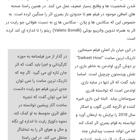
شدن شخصیت ها و وقایع بسیار ضعیف عمل می کنند. در همین راستا صحنه
های اضافی موجود در فیلم هم تا حدودی باز بصری اثر را سنگین کرده است. به
خصوص این که سکانس ها و پلان - سکانس ها ی به نسبت طولانی جو رایت در
اثر به همراه تدوین والرییو بونلی (
Valerio Bonelli
) ریتم را تا اندازه ای کند کرده
است.
در این میان بار اصلی فیلم سینمایی
در گذار از مرز فیلمنامه به حوزه
تاریک ترین ساعت "
Darkest Hour
"
کارگردانی و اجرا باید گفت که اثر
بر دوش گری اولدمن به خاطر بازی در
جان تازه ای می گیرد. اگر چه که
نقش وینستون چرچیل است. اساسا
تاریک ترین ساعت را نمی توان
باید گفت که اثر تنها در سایه بازی
جدی ترین فیلم جو رایت دانست.
اولدمن است که توانسته قدری
اما می توان گفت که تجربه
سروسامان بیابد. البته این بازی خیره
ساخت آثار پیشین توانسته در
کننده او اگرچه گلدن گلوب و اسکار
خلق اثری متوسط به او کمک کند.
سال 2018 را برایش به ارمغان آورد و
نحوه دکوپاژ رایت تا اندازه ای نگاه
توانسته به قوام بصری اثر کمک کند
و حال و هوای اثر را به تماشاگر
اما می تواند مسبب پیدایش چند
منتقل می کند. در این راستا
ضعف دیگر در اثر نیز شود. ابتدا به