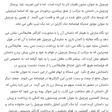
چرچیل به عنوان ستون فقرات اثر بنا کرده است. اما با این تعریف باید پرسناژ
چرچیل در داستان به مراتب از عمق بیشتری برخوردار می بود که اساسا چرچیلی
که توسط مک کارتن خلق شده در این قد و قامت نمی گنجد. از همین رو چرچیل
به عنوان موتور محرکه فیلمنامه مک کارتن در حد یک تیپ باقی می ماند.
دو نگاه سازش با هیتلر که داستان آن را با محوریت کاراکتر هالیفاکس نشان می
دهد و نگاه مقابله با آلمان نازی به نمایندگی چرچیل هم اساسا با آن که در طول
داستان سایه خود را نگاه می دارد، اما به پرداخت درست نمی رسد. هالیفاکس و
چمبرلین که به مراتب از پرسناژ چرچیل در قوام به خود و حتی پیش بردن داستان
ناموفق عمل کرده اند، بیشتر قالب ماقبل تیپ را به خود گرفته اند؛ به خصوص این
که فیلمنامه هیچ گاه دلیل امتناع هالیفاکس را از سمت نخست وزیری در
داستانش مطرح نکرد. این مساله و ابهام هایی از این دست به عنوان علامت
سوال مانع از چفت و بست شدن این کارکترها در فیلمنامه می شوند. ضعف دیگر
داستان در حضور به شدت مبهم دو پرسناژ زن باز می گردد. در این باره زمانی که
کل داستان از نظر مخاطب می گذرد، با این سوال روبه رو می شود که حضور
پرسناژ کلمنتین چرچیل به عنوان همسر وینستون چه کمکی به پرداخت و پیش
برد داستان کرده است. آیا مک کارتن تمایل داشته چرچیل را مرد خانواده بداند و
یا این که نقش کلمنتین در قوام بخشیدن به پرداخت کاراکتر وینستون چرچیل