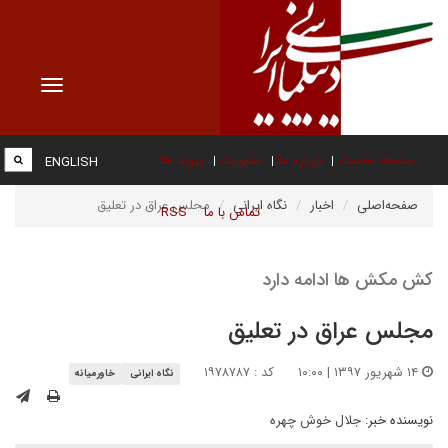
Toggle
vigation
صفحه نخست
درباره ما
عضویت
پیوند ها
ENGLISH
صفحه‌اصلی
اخبار
نگاه ایرانی
مجلس عراق در تعلیق
تماس با ما
RSS
کش مکش ها ادامه دارد
مجلس عراق در تعلیق
۱۴ شهریور ۱۳۹۷ | ۱۰:۰۰
کد : ۱۹۷۸۷۸۷
نگاه ایرانی
خاورمیانه
نویسنده خبر:
جلال خوش چهره