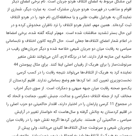
این مشکل مربوط به اعضای ائتلاف هردو جریان است. نام برخی اعضای دیگر
اقوام و مذاهب در فهرست هردو جریان مشترک است. به عبارت دیگر، شماری از
نمایندگان به هردلیل عافیت طلبی و یا محافظه‌کاری نام خود را در هردو ائتلاف
ثبت کرده‌اند. همین مهم، اعتبار هردو ائتلاف را نزد ناظران مخدوش کرده و در
این حال بستر تشدید مناقشات شده است. مهم‌تر اینکه گفته شده، برخی امضاها
در اعلام شمار اعضای ائتلاف‌ها جعلی است. حال اگرچه کانون اختلاف و نابسامانی
سیاسی به رقابت میان دو جریان شیعی خلاصه شده و دیگر جریان‌های رقیب در
حاشیه این منازعه قرار دارند، اما در بزنگاه لازم، آنان می‌توانند نقش متغیر
سرنوشت‌ساز را برای هریک از رقیبان اصلی ایفا کنند. برای مثال پیوستن 44
نماینده کرد به هریک از ائتلاف‌ها می‌تواند نتیجه رقابت را در کسب کرسی
نخست‌وزیری تعیین کند. اما کردها هم وضع بسامانی ندارند. اقلیم کردستان از
یک‌سو صحنه رقابت میان جبهه میهنی و دمکرات است. از سوی دیگر احزاب
مخالف کرد از جمله ائتلاف دمکراسی و عدالت، جنبش تغییر، جماعت و اتحاد که
در مجموع 11 کرسی پارلمان را در اختیار دارند، اقتدار حاکمیتی دو حزب اصلی را
در اقلیم کردستان به چالش گرفته و سال‌هاست که خواستار تغییر در آرایش
سیاسی ـ حاکمیتی آن هستند. بنابراین کردها اگرچه نقش خود را در رقابت میان
دوجریان شیعی و سرنوشت جدال ائتلاف‌ها کلیدی می‌دانند، ولی پیش از
پیوستن به هریک از ائتلاف‌ها باید به اجماع در درون دست یابند. علاوه‌براین،