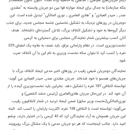
دیگر جریان‌های سیاسی ـ مذهبی به حاشیه برده است. اکنون کانون مناقشات(
بلکه منازعات) به جدال برای ایجاد موازنه قوا بین دو جریان وابسته به "مقتدی
صدر ـ حیدر العبادی" و "هادی العامری ـ نوری المالکی" تبدیل شده است. این
دوجریان در روزهای نزدیک به تشکیل نخستین جلسه مجلس جدید، برای جذب
دیگر گروه‌ها به خود و تشکیل ائتلاف بزرگ، تلاش گسترده‌ای داشته‌اند. هدف
آنان کسب بیشترین شمار نمایندگان مجلس برای دستیابی به کرسی
نخست‌وزیری است. در نظام پارلمانی عراق، باید نصف به علاوه یک اعضای 329
نفره را کسب کرد تا بتوان سکه نخست وزیری به نام این یا آن ائتلاف ضرب
شود.
نمایندگان دوجریان شیعی رقیب در روزهای اخیر مدعی ایجاد ائتلاف بزرگ با
جریان‌های همسو با خود شده‌اند. جریان مقتدی صدرـ حیدر العبادی می گوید؛
توانسته ائتلافی 187 نفره را تشکیل دهد. بنابراین باید نخست‌وزیری آینده را از
آن خود کند. در این‌حال جریان هادی‌العامری (رئیس حشد الشعبی) و
نوری‌المالکی(نخست وزیر سابق) ضمن ایجاد تردید در شمار ائتلافیون رقیب،
می‌گوید؛ توانسته‌ است با ائتلافی 158 نفره، اکثریت پارلمان را کسب کند. البته
این جریان همچنان به آراء نمایندگان کرد که 43 کرسی را در اختیار دارند، چشم
امید دارد. جالب اینجاست که هر دو جریان مدعی با یک مشکل بزرگ روبرویند.