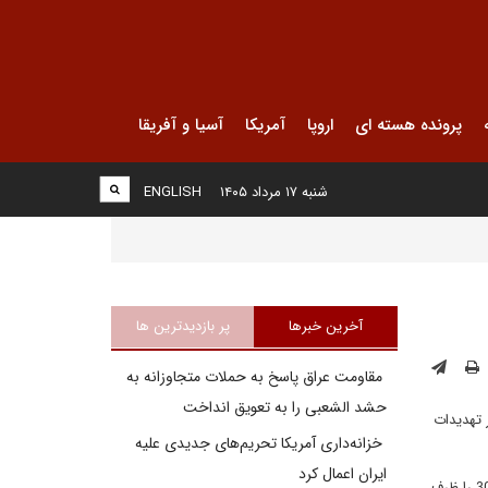
پرونده هسته ای
اروپا
آمریکا
آسیا و آفریقا
شنبه ۱۷ مرداد ۱۴۰۵
ENGLISH
آخرین خبرها
پر بازدیدترین ها
مقاومت عراق پاسخ به حملات متجاوزانه به
حشد الشعبی را به تعویق انداخت
برابر تهدیدات
خزانه‌داری آمریکا تحریم‌های جدیدی علیه
ایران اعمال کرد
به گزارش تسنیم به نقل از خبرگزاری «نووستی»، "سرگئی شایگو" وزیر دفاع روسیه امروز دوشنبه اعلام کرد که این کشور سامانه‌های موشکی پیشرفته اس-300 را ظرف