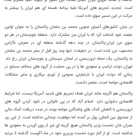
است. تجدید تحریم های آمریکا علیه برنامه هسته ای هم ایران را بیشتر به
حرکت در این مسیر سوق داده است.
در میان کشورهای آسیای جنوبی محمد بن سلمان پاکستان را به عنوان اولین
مقصد خود انتخاب کرد که با ایران مرز مشترک دارد. منطقه بلوچستان در هر دو
سوی مرز ایران-پاکستان در چند دهه گذشته منطقه ای در معرض ناآرامی
محسوب می شده است. در حقیقت، تنها چند روز قبل از سفر محمد بن سلمان
به پاکستان، یک حمله تروریستی در استان سیستان و بلوچستان ایران رخ داد.
تهران دولت ترامپ و سعودی ها را در پی حمایت از گروه های مخالف مسلح در
زمانی که دولت ایران با نارضایتی عمومی از تورم، بیکاری و سایر مشکلات
اقتصادی مواجه است، مقصر دانست.
پاکستان هم اگرچه مانند ایران هدف تحریم های شدید آمریکا نیست، اما شرایط
اقتصادی دشواری دارد. اسلام آباد که در پی ناتوانی در نابود کردن گروه های
تروریستی با کاهش کمک های واشنگتن مواجه بوده، در صدد دریافت کمک مالی
از صندوق بین المللی پول بر آمده، اما موفقیت چندانی نداشته است. از این رو،
عمران خان نخست وزیر پاکستان هیچ گزینه ای غیر از روی آوردن به سعودی ها
نداشته است. او از آغاز دوره نخست وزیری خود در ماه آگوست گذشته 2 مرتبه