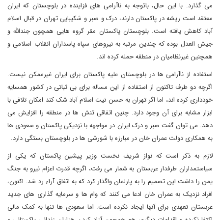
می گذارد. با این حال، باتوجه به ناآرامی های فزاینده در بلوچستان که ایران
معتقد است ریشه در پاکستان دارند، درک و صبر و شکیبایی تهران در قبال اسلام
آباد کاهش یافته است. بلوچستان پاکستان مقر گروه هایی همچون جندالله و
جیش العدل بوده که چندین مرتبه به نیروهای سپاه پاسداران انقلاب اسلامی و
همچنین غیرنظامیان در منطقه حمله کرده اند.
استفاده از ناآرامی ها در بلوچستان علیه پاکستان برای ایران غیرممکن نیست.
اگرچه دو طرف تاکنون از استفاده از این مساله برای بی ثباتی در کشور همسایه
خودداری کرده اند، اما اگر تهران به حسن نیت اسلام آباد شک کند امکان تلافی با
ابزار مشابه برای آن وجود دارد. چنین اتفاقی تنش ها در منطقه را افزایش می
دهد. می توان گفت صبر و درک ایران در مواجهه با نزدیکی پاکستان و سعودی ها
به همکاری دولت عمران خان در مبارزه با شورشی ها در بلوچستان بستگی دارد.
لازم به ذکر است که نواز شریف نخست وزیر پیشین پاکستان که یکی از
سیاستمداران طرفدار عربستان به شمار می رفت، اگرچه قدرت اعزام نیرو به جنگ
یمن را داشت این تصمیم را به پارلمان واگذار کرد که به اتفاق آراء رد شد. اکنون،
افراد نزدیک به عمران خان ادعا می کنند که وام ها و سرمایه گذاری های جدید
عربستان تعهدی برای آنها ایجاد نکرده است. اما سعودی ها تنها به کمک مالی
اکتفا نکرده و اقدامات دیگری هم همچون آزاد کردن هزاران زندانی پاکستانی و