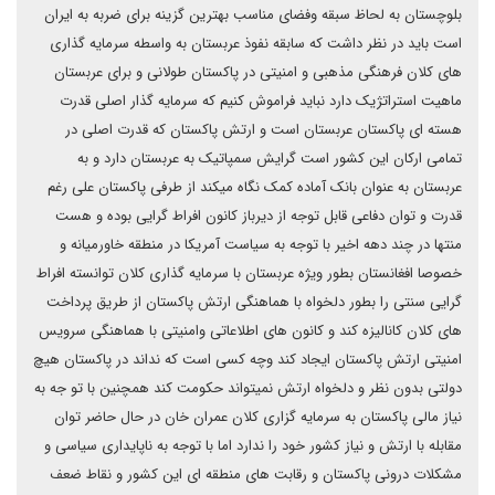
بلوچستان به لحاظ سبقه وفضای مناسب بهترین گزینه برای ضربه به ایران
است باید در نظر داشت که سابقه نفوذ عربستان به واسطه سرمایه گذاری
های کلان فرهنگی مذهبی و امنیتی در پاکستان طولانی و برای عربستان
ماهیت استراتژیک دارد نباید فراموش کنیم که سرمایه گذار اصلی قدرت
هسته ای پاکستان عربستان است و ارتش پاکستان که قدرت اصلی در
تمامی ارکان این کشور است گرایش سمپاتیک به عربستان دارد و به
عربستان به عنوان بانک آماده کمک نگاه میکند از طرفی پاکستان علی رغم
قدرت و توان دفاعی قابل توجه از دیرباز کانون افراط گرایی بوده و هست
منتها در چند دهه اخیر با توجه به سیاست آمریکا در منطقه خاورمیانه و
خصوصا افغانستان بطور ویژه عربستان با سرمایه گذاری کلان توانسته افراط
گرایی سنتی را بطور دلخواه با هماهنگی ارتش پاکستان از طریق پرداخت
های کلان کانالیزه کند و کانون های اطلاعاتی وامنیتی با هماهنگی سرویس
امنیتی ارتش پاکستان ایجاد کند وچه کسی است که نداند در پاکستان هیچ
دولتی بدون نظر و دلخواه ارتش نمیتواند حکومت کند همچنین با تو جه به
نیاز مالی پاکستان به سرمایه گزاری کلان عمران خان در حال حاضر توان
مقابله با ارتش و نیاز کشور خود را ندارد اما با توجه به ناپایداری سیاسی و
مشکلات درونی پاکستان و رقابت های منطقه ای این کشور و نقاط ضعف