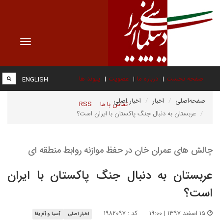
Toggle
vigation
صفحه نخست
درباره ما
عضویت
پیوند ها
ENGLISH
صفحه‌اصلی
اخبار
اخبار اصلی
تماس با ما
RSS
عربستان به دنبال جنگ پاکستان با ایران است؟
چالش های عمران خان در حفظ موازنه روابط منطقه ای
عربستان به دنبال جنگ پاکستان با ایران
است؟
۱۵ اسفند ۱۳۹۷ | ۱۹:۰۰
کد : ۱۹۸۲۰۹۷
اخبار اصلی
آسیا و آفریقا