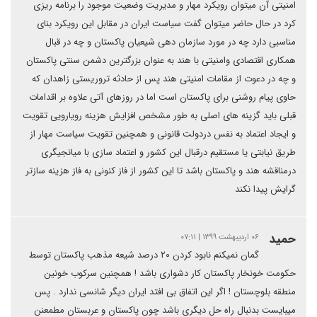
امنیتی آن میتوان رویکرد مهار و مدیریت وضعیت موجود را برنامه ریزی
کرد در حال حاضر میتوان گفت سیاست ایران در مقابل این رویکرد بنای
مناسبی دارد چه در مورد سازمان دهی شیعیان پاکستان و چه در قبال
همکاری اقتصادی وامنیتی با هند به عنوان بزرگترین دشمن سنتی پاکستان
و چه در دعوت از مقامات امنیتی هند پس از حادثه تروریستی زاهدان که
حاوی پیام روشنی برای پاکستان است اما در روزهای آتی علاوه بر اقدامات
قبلی باید گزینه های اصلی به طور مشخص افزایش هزینه رویارویی تقویت
و ایجاد اعتماد به نفس دردولت قانونی و همچنین تقویت سیاست مهار از
طریق نیابتی یا مستقیم درقبال این کشور و اعتماد سازی با میانجیگری
درمناقشه هند و پاکستان باشد تا این کشور از فاز کنونی به فاز هزینه سازتر
گرایش پیدا نکند
حمید
۰۶ اردیبهشت ۱۳۹۹ | ۰۷:۱۱
گمان نمیکنم نابود کردن ۲۰ درصد شیعه مذهب پاکستان توسط
حکومت خونخار پاکستان کار دشواری باشد ! همچنین سرکوب خونین
منطقه بلوچستان ! اگر این اتفاق بی افتد ایران دیگر شانسی ندارد . پس
میبایست بدنبال راه حل دیگری باشد چون پاکستان و عربستان مطمعنن