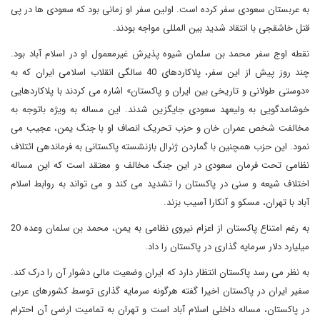
به عربستان سعودی سفر کرده است. اولین سفر او زمانی بود که سعودی ها در پی
قتل خاشقجی با انتقاد شدید بین المللی مواجه بودند.
نقطه اوج سفر محمد بن سلمان شیوه پذیرش غیرمعمول او در اسلام آباد بود.
چند روز پیش از این سفر، پلاکاردهای 40 سالگی انقلاب اسلامی ایران که به
«دوستی طولانی و تاریخی بین ایران و پاکستان» اشاره می کردند با پلاکاردهایی
خوشامدگویی به ولیعهد سعودی جایگزین شدند. این مساله به ویژه باتوجه به
مخالفت شخص عمران خان و حزب تحریک انصاف او با جنگ یمن، عجیب می
نمود. این حزب همچنین با گماردن ژنرال بازنشسته پاکستانی به فرماندهی ائتلاف
نظامی تحت فرمان سعودی در این جنگ مخالف و معتقد است که این مساله
اختلاف شیعه و سنی در پاکستان را تشدید می کند و می تواند به روابط اسلام
آباد با تهران، مسکو و آنکارا آسیب بزند.
به رغم امتناع پاکستان از اعزام نیروی نظامی به یمن، محمد بن سلمان وعده 20
میلیارد دلار سرمایه گذاری در پاکستان را داد.
به نظر می رسد پاکستان انتظار دارد که ایران وضعیت مالی دشوار آن را درک کند.
سفیر ایران در پاکستان اخیرا گفته هرگونه سرمایه گذاری توسط کشورهای عربی
در پاکستان، مساله داخلی اسلام آباد است و تهران به تمامیت ارضی آن احترام