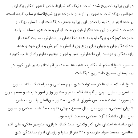
در این بیانیه تصریح شده است: «اینک که شرایط خاص کشور امکان برگزاری
مجالس بزرگداشت حضوری را از ما و خانواده عزیز شیخ‌الاسلام سلب کرده است،
بر خود لازم می‌دانیم با صدور این بیانیه جمعی درگذشت این انسان بزرگ و
دوست داشتنی و این خدمتگزار فروتن ملت ایران و ملت‌های مسلمان را به
خانواده کوچک و بزرگ او و به همه علاقمندان بی‌شمارش تسلیت گفته، از
خداوندگار جان و جهان برای روح وی آرامش و آمرزش و برای خود و همه
بازماندگان و دوستداران داغدارش، صبر و اجر و توفیق تداوم راه او طلب کنیم.»
حسین شیخ‌الاسلام شامگاه پنجشنبه ۱۵ اسفند، بر اثر ابتلاء به بیماری کرونا در
بیمارستان مسیح دانشوری درگذشت.
شیخ الاسلام سال‌ها در مسئولیت‌های مهم سیاسی و دیپلماتیک مانند معاون
سیاسی و معاون عربی و آفریقا، قائم مقام و مشاور وزیر امور خارجه، و سفیر ایران
در سوریه، نماینده مجلس شورای اسلامی، مشاور بین‌الملل رئیس مجلس
شورای اسلامی، معاون بین‌الملل مجمع جهانی تقریب مذاهب اسلامی و معاون
بین‌الملل دانشگاه آزاد اسلامی خدمت کرده بود.
این بیانیه به امضای علی اکبر ولایتی، سید کمال خرازی، منوچهر متکی، علی اکبر
صالحی، محمد جواد ظریف و ۲۲۷ نفر از سفرا و رؤسای ادوار نمایندگی های