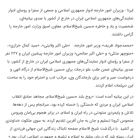
ایرنا - وزیران امور خارجه ادوار جمهوری اسلامی و جمعی از سفرا و روسای ادوار
نمایندگی‌های جمهوری اسلامی ایران در خارج از کشور با صدور بیانیه‌ای،
شخصیت و یاد و خاطره حسین شیخ‌الاسلام، معاون اسبق وزارت امور خارجه را
گرامی داشتند.
«محمدجواد ظریف» وزیر امور خارجه، «علی اکبر ولایتی»، «سید کمال خرازی»،
«منوچهر متکی» و «علی اکبر صالحی» وزیران امور خارجه پیشین ایران و ۲۲۷ نفر
از سفرا و رؤسای ادوار نمایندگی‌های جمهوری اسلامی ایران در خارج از کشور، با
صدور بیانیه‌ای ضمن طلب علو درجات برای حسین شیخ‌الاسلام از درگاه الهی و
درخواست صبر و اجر برای بازماندگان وی، مراتب ادب و احترام خود را به ساحت
این دیپلمات اعلام کردند.
در این بیانیه آمده است: «روح بلند حسین شیخ‌الاسلام، مجاهد صادق انقلاب
اسلامی ایران و مردی که خستگی را خسته کرده بود، سرانجام پس از دهه‌ها
تلاش و پایمردی ستودنی در راه ایران و اسلام، در برابر هجوم بی‌امان ویروس
منحوس کرونا تسلیم و جان به جان آفرین تقدیم کرده، به سوی ملکوت خداوندی
پر کشید. با درگذشت شیخ الاسلام صفحه تابناک زندگانی این جهانی فرزندی از
ایران بسته شد که دریای عشق به اسلام و تشیع و جمهوری اسلامی ایران بود.»