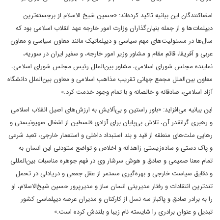
امضاکنندگان این بیانیه تاکید کرده‌اند: «حسین شیخ الاسلام از برجسته‌ترین
دیپلمات‌ها و از جمله بنیان‌گذاران وزارت امور خارجه عهد انقلاب اسلامی بود که
سال‌ها در مسئولیت‌های مهم سیاسی و دیپلماتیک مانند معاون سیاسی و معاون
عربی و آفریقا، قائم مقام و مشاور وزیر امور خارجه، و سفیر ایران در سوریه،
نماینده مجلس شورای اسلامی، مشاور بین‌الملل رئیس مجلس شورای اسلامی،
معاون بین‌الملل مجمع جهانی تقریب مذاهب اسلامی و معاون بین‌الملل دانشگاه
آزاد اسلامی، صادقانه و خالصانه و با تمام وجود خدمت کرد.»
این بیانیه می‌افزاید: «باور راستین و بی‌آلایش به ارزش‌های اصیل انقلاب اسلامی
و رهبری گرانقدر آن، تلاش بی‌پایان برای آزادی فلسطین از اشغال صهیونیستی و
رهایی ملت‌های منطقه از قید و بند استبداد داخلی و استعمار خارجی، تعبد شرعی
و پاک دستی و ساده‌زیستی زاهدانه و اخلاص و تواضع ستودنی این انسان به
تمام معنا صمیمی و صادق و هوش سرشار وی در فهم جوهره مناسبات بین‌المللی
و دقایق سیاست خارجی و بهره‌گیری مستمر از عقل جمعی و دریادلی در تحمل
تندترین انتقادات و رفتار مدیریتی انسان ساز و مدیرپرور حسین شیخ‌الاسلام، او
را به برادر صادق و پاکباز سه نسل از کارکنان و مدیران عرصه دیپلماسی کشور
تبدیل و عنوان برادری را شایسته نام زیبا و بلندش کرده است.»