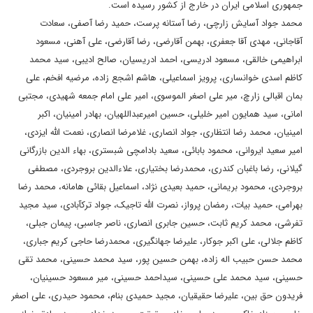
جمهوری اسلامی ایران در خارج از کشور رسیده است.
محمد جواد آسایش زارچی، رضا آستانه پرست، حمید رضا آصفی، سعادت
آقاجانی، مهدی آقا جعفری، بهمن آقارضی، رضا آقارضی، علی آهنی، مسعود
ابراهیمی خالقی، مسعود ادریسی، احمد ادریسیان، صالح ادیبی، سید محمد
کاظم اسدی خوانساری، پرویز اسماعیلی، هاشم اشجع زاده، مرضیه افخم، علی
بمان اقبالی زارچ، میر علی اصغر الموسوی، امیر علی امام جمعه شهیدی، مجتبی
امانی، سید همایون امیر خلیلی، حسین امیرعبداللهیان، بهادر امینیان، اکبر
امینیان، محمد رضا انتظاری، جواد انصاری، غلامرضا انصاری، نعمت الله ایزدی،
امیر سعید ایروانی، محمود بابائی، سعید بادامچی شبستری، بهاء الدین بازرگانی
گیلانی، رضا باغبان کندری، محمدرضا بختیاری، علاءالدین بروجردی، مصطفی
بروجردی، محمود بریمانی، حمید بعیدی نژاد، اسماعیل بقائی هامانه، محمد رضا
بهرامی، حمید بیات، رمضان پرواز، نصرت الله تاجیک، جواد ترکآبادی، سید مجید
تفرشی، محمد کریم ثابت، حسین جابری انصاری، ناصر جاسبی، پیمان جبلی،
کاظم جلالی، علی اکبر جوکار، علیرضا جهانگیری، محمدرضا حاجی کریم جباری،
محمد حسن حبیب اله زاده، بهمن حسین پور، سید محمد حسینی، محمد تقی
حسینی، سید محمد علی حسینی، سیداحمد حسینی، میر مسعود حسینیان،
فریدون حق بین، علیرضا حقیقیان، مجید حمیدی بنام، محمود حیدری، علی اصغر