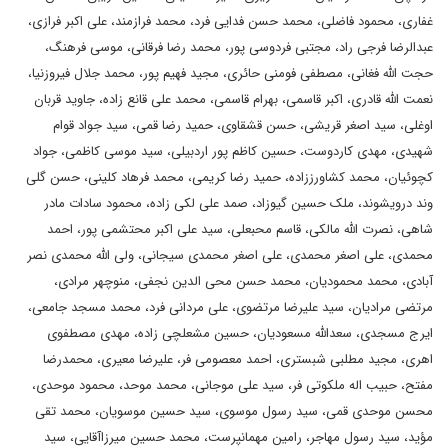
غفاری، محمود فاضلی، محمد حسن فدایی فرد، محمد فرازمند، علی اکبر فرازی،
عبدالرضا فرجی راد، مجتبی فردوسی پور، محمد رضا فرقانی، موسی فرهنگ،
حجت الله فغانی، مصطفی فومنی حائری، مجید فهیم پور، محمد جلال فیروزنیا،
نعمت الله قادری، اکبر قاسمی، بهرام قاسمی، محمد علی قانع زاده، جاوید قربان
اوغلی، سید اصغر قریشی، حسن قشقاوی، حمید رضا قمی، سید جواد قوام
شهیدی، مهدی کاردوست، حسین کاظم پور اردبیلی، سید موسی کاظمی، جواد
کچوئیان، محمد کشاورززاده، حمید رضا کریمی، محمد فرهاد کلینی، حسن گلی
وند درویشوند، ملک حسین گیوزاد، صمد علی لکی زاده، محمود سادات مادر
شاهی، نصرت الله مالکی، قاسم محبعلی، سید علی اکبر محتشمی پور، احمد
محمدی، علی اصغر محمدی، علی اصغر محمدی سیجانی، ولی الله محمدی نصر
آبادی، محمد محمودیان، محمد حسن محی الدین نجفی، منوچهر مرادی،
مرتضی مرادیان، سید علیرضا مرتضوی، علی مردانی فرد، محمد مسجد جامعی،
ایرج مسجدی، سعدالله مسعودیان، حسین مشعلچی زاده، مهدی مصطفوی
اهری، مجید مطلبی شبستری، احمد معصومی فر، علیرضا معیری، محمدرضا
مفتح، حبیب اله ملکوتی فر، سید علی موجانی، محمد موحد، محمود موحدی،
محسن موحدی قمی، سید رسول موسوی، سید حسین موسویان، محمد تقی
مؤید، سید رسول مهاجر، رامین مهمانپرست، محمد حسین میرزاآقایی، سید