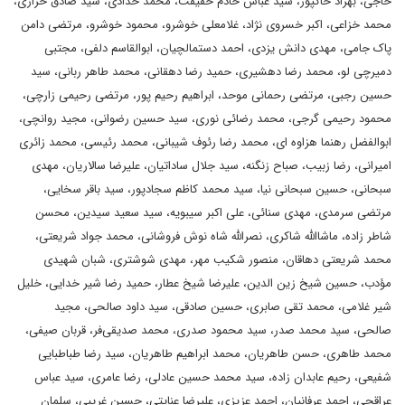
خاجی، بهزاد خاکپور، سید عباس خادم حقیقت، محمد خدادی، سید صادق خرازی،
محمد خزاعی، اکبر خسروی نژاد، غلامعلی خوشرو، محمود خوشرو، مرتضی دامن
پاک جامی، مهدی دانش یزدی، احمد دستمالچیان، ابوالقاسم دلفی، مجتبی
دمیرچی لو، محمد رضا دهشیری، حمید رضا دهقانی، محمد طاهر ربانی، سید
حسین رجبی، مرتضی رحمانی موحد، ابراهیم رحیم پور، مرتضی رحیمی زارچی،
محمود رحیمی گرجی، محمد رضائی نوری، سید حسین رضوانی، مجید روانچی،
ابوالفضل رهنما هزاوه ای، محمد رضا رئوف شیبانی، محمد رئیسی، محمد زائری
امیرانی، رضا زبیب، صباح زنگنه، سید جلال ساداتیان، علیرضا سالاریان، مهدی
سبحانی، حسین سبحانی نیا، سید محمد کاظم سجادپور، سید باقر سخایی،
مرتضی سرمدی، مهدی سنائی، علی اکبر سیبویه، سید سعید سیدین، محسن
شاطر زاده، ماشاالله شاکری، نصرالله شاه نوش فروشانی، محمد جواد شریعتی،
محمد شریعتی دهاقان، منصور شکیب مهر، مهدی شوشتری، شبان شهیدی
مؤدب، حسین شیخ زین الدین، علیرضا شیخ عطار، حمید رضا شیر خدایی، خلیل
شیر غلامی، محمد تقی صابری، حسین صادقی، سید داود صالحی، مجید
صالحی، سید محمد صدر، سید محمود صدری، محمد صدیقی‌فر، قربان صیفی،
محمد طاهری، حسن طاهریان، محمد ابراهیم طاهریان، سید رضا طباطبایی
شفیعی، رحیم عابدان زاده، سید محمد حسین عادلی، رضا عامری، سید عباس
عراقچی، احمد عرفانیان، احمد عزیزی، علیرضا عنایتی، حسین غریبی، سلمان