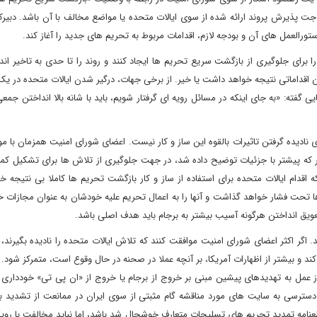
 جت پذیرش پروند ارائه شده از سوی ایالات متحده یا مواضع مخالف با آن باشد. دبیر
ورالعمل های آن و بودجه لازم، اقدامات مربوط به تحریم های جدید را آغاز کند.
ای جلوگیری از بازگشت سریع تحریم ها ایجاد کنند و روند را تا حدی به تاخیر اندازن
داماتی نتیجه خواهد داشت یا خیر. از برخی جهات، درگیر شدن ایالات متحده در یک 
فته: «به جای اینکه در مسائل رویه ای گرفتار شویم، باید با شانه بالا انداختن جمع
 نادیده گرفتن تاثیرات بالقوه این ساز و کار نیست. اعضای شورای امنیت همزمان با 
طور که پیشتر با جزئیات توضیح داده شد، در جهت جلوگیری از تلاش ها برای تشکیل کم
اقدام ایالات متحده برای استفاده از ساز و کار بازگشت تحریم ها کاملا بی نتیجه خو
ها تحت فشار خواهد گذاشت و آنها را به اعمال تحریم علیه خودشان به عنوان مجازات خ
تعویق انداختن هرگونه آسیب بیشتر به برجام باید هدف اصلی باشد.
 اگر اکثر اعضای شورای امنیت موافقت کنند که تلاش ایالات متحده را نادیده بگیرند،
د و بیشتر از اظهارات آمریکا، بر آنچه عملا در صحنه در حال وقوع است، متمرکز شود. 
 از عمل به تهدیدهای پیشین مبنی بر خروج از برجام یا خروج از «ان پی تی» خودداری ک
ن دسترسی به سایت های مورد مناقشه گام مثبتی از سوی ایران در ممانعت از تشدید ب
نامه تمدید تحریم های تسلیحات متعارف خوشحال شد باشد، اما نباید مخالفت با رویک