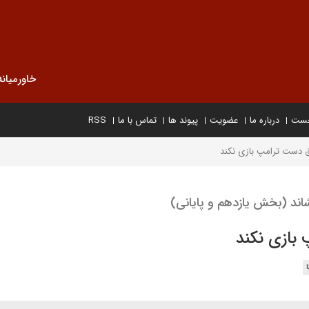
خاورمیانه
خست
درباره ما
عضویت
پیوند ها
تماس با ما
RSS
ق دست ترامپ بازی نکند
شاند (بخش یازدهم و پایانی)
بازی نکند