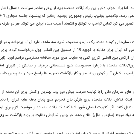
. اما برای جواب دادن این راه ایالات متحده باید از برخی عناصر سیاست «اعمال فشار
تصور می کرد تمایل ترامپ به توافق و اقتصاد آسیب دیده ایران می تواند هر دو طرف 
+ 4» شاید می توانست با تقویت اینستکس یا کمک به دریافت وامی که ایران برای مقابله با کووید 19 از صندوق بین المللی پول درخ
ن آژانس بین المللی انرژی اتمی به سایت های مورد مناقشه دسترسی فراهم آورد. (ایرا
وپا/ایالات متحده را درباره محدودیت های تسلیحاتی برطرف و نمایش در شورای امن
پ با ادعای آغاز کردن روند ساز و کار بازگشت تحریم ها پاسخ خود را به پوتین داد و 
یم های سازمان ملل را با نهایت سرعت پیش می برد، بهترین واکنش برای آن دسته از 
که تلاش ایالات متحده برای بازگرداندن تحریم های پایان یافته علیه ایران را نادید
تقل کنند. اگر اکثریت اعضای شورا ادعا کنند که ایالات متحده از موقعیت لازم برای ار
به نهاد مرجع (سازمان ملل) اطلاع دهد. در چنین شرایطی نظارت بر روند بازگشت سریع
بود یک رهنمود آشکار از سوی شورای امنیت در رابطه با وضعیت «بازگشت سریع تحریم ه