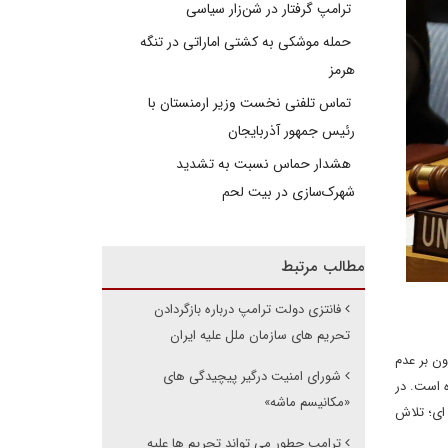
ترامپ گرفتار در شن‌زار سیاسی
حمله موشکی به کشتی اماراتی در تنگه
هرمز
تماس تلفنی نخست وزیر ارمنستان با
رئیس جمهور آذربایجان
هشدار حماس نسبت به تشدید
شهرک‌سازی در بیت‌ لحم
مطالب مرتبط
فانتزی دولت ترامپ درباره بازگردادن
تحریم های سازمان ملل علیه ایران
ن بر عدم
شورای امنیت درگیر پیچیدگی های
ه است. در
«مکانیسم ماشه»
فق هسته ای؛ تلاش
ترامپ چطور می تواند تحریم ها علیه