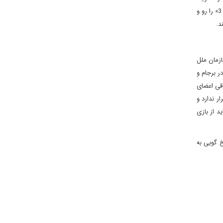
را به معنای حمایت 100 درصدی از خود بداند. اگر ایران تصمیم بگیرد که واکنش شدیدالحنی به اقدامات ایالات متحده نشان دهد، ممکن است دست «ای 3» را رو و
د.
زمان ملل
ر برجام و
اقی اعضای
رار ندارد و
د از بازی
 گویی به