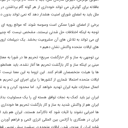
عاقلانه برای گوترش می تواند خودداری از هر گونه گام برداشتن در
ملل باید به اعضای شورای امنیت هشدار دهد که نمی تواند بدون دست
برخی از اعضای شورا ممکن است وسوسه شوند که موانع رویه ای را بر
توجه به اینکه اختلافات حل شدنی نیستند، مشخص نیست که چنین اق
ای می تواند به تلاش های آن مشروعیت بخشد. یک دیپلمات اروپایی گ
های ایالات متحده واکنش نشان دهیم.»
بی توجهی به ساز و کار «بازگشت سریع» تحریم ها در شورا به معنای
مبنی بر اینکه ساز و کار بازگشت تحریم ها آغاز نشده، باید همان
ها یا هیئت متخصصان اقدام کنند. این لزوما به این معنا نیست که 
ایالات متحده احتمالا شماری از کشورها را برای اجرای این تحریم 
اعمال مجازات علیه ایران تهدید خواهد کرد. اما محدود کردن و به 
ایران نیز باید کمک به نجات توافق هسته ای را یک مسئولیت بداند.
ایران هم از واکنش شدید به ساز و کار بازگشت تحریم ها خودداری کن
ها اجرایی نشوند یا اثبات شود که ناکارآمد هستند، ایران هم باید
ایران در همکاری با آژانس بین المللی انرژی اتمی و فراهم آورد
شاید ایران از منزوی شدن ایالات متحده در پیشبرد پیش نویس قطع