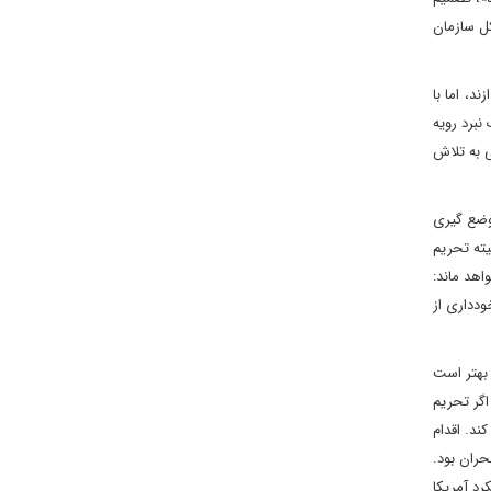
کل سازمان
د، اما با
نبرد رویه
ی به تلاش
موضع گیری
یته تحریم
اهد ماند:
ودداری از
 بهتر است
اگر تحریم
ند. اقدام
حران بود.
رد آمریکا