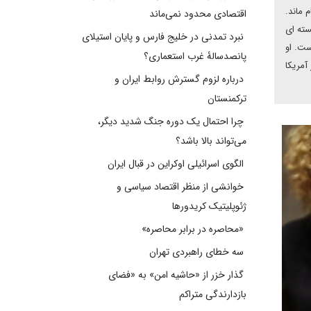
کتبر ۲۰۲۰ در شورای امنیت ناکام ماند.
اقتصادی محدود نمی‌ماند
سته ای
نبرد تمدنی در خلیج فارس و پایان استیلای
ست. او
پانصدسالۀ غرب استعماری؟
آمریکا
درباره لزوم گسترش روابط ایران و
ترکمنستان
چرا احتمال یک دوره جنگ شدید دیگر،
می‌تواند بالا باشد؟
الگوی اسرائیلی اوکراین در قبال ایران
خوانشی از منظر اقتصاد سیاسی و
ژئوپلیتیک کریدورها
«محاصره در برابر محاصره»
سه خطای راهبردی تهران
گذار خزر از «حاشیه امن» به «فضای
بازدارندگی متراکم