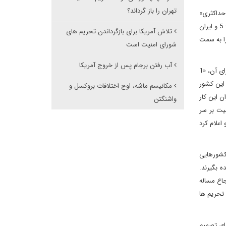
تهران را باز گرداند؟
 حداکثری»
خود عقب نشینی کند و این اتفاقی است که چندان محتمل به نظر نمی رسد. ولادیمیر پوتین، رئیس جمهوری روسیه، زمانی که پیشنهاد جلسه مجازی 1 + 5 و ایران
تلاش آمریکا برای بازگرداندن تحریم های
را به سمت
شورای امنیت است
آب رفتن برجام پس از خروج آمریکا
چنین تفاهمی می توانست به یک تجدید نظر فنی درباره محدودیت تسلیحاتی کوتاه مدت، یک باره و محدود، شاید سه ماهه، علیه ایران بینجامد و در ازای آن، «1
واست کرده، برای این کشور
مکانیسم ماشه، اوج اختلافات بروکسل و
ن این کار
واشنگتن
یت بر سر
اعلام کرد
کشورهایی
ه بگیرند.
جاع مساله
 تحریم ها
ا»، تصمیم