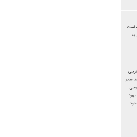
و است
به
خریبی
د سایر
رمنی
یهود
خود