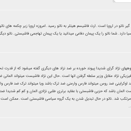
 ناتو در اروپا است۔ارث فاشیسم هیتلر به ناتو رسید۔امروزه اروپا زیر چکمه های نات
ا دارد۔شما ناتو را یک پیمان دفاعی میدانید یا یک پیمان تهاجمی فاشیستی۔ناتو دیگر 
ههای نژاد گرای شدیدا پیوند خورده بر ضد نزاد های دیگری گفته میشود که از قدرت ت
زیکی نژاد مقابل وزیر سلطه گرفتن انها است۔حال این نژاد فاشیست میتواند المانی ض
ند اوکراینی ضد روس میتواند فارس وارمنی ضد ترک باشد ویا میتواند ترک ضد فارس وا
المان باشد که حزبی فاشبستی با عقاید برتری طلبی نژادی المان و کم کم شدیدا ضد 
ها مرتکب شد۔ناتو در حال تبدیل شدن به یک گروه سیاسی فاشیستی است۔ممکن است 
۔