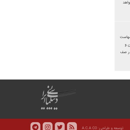
واهد
وسهاست
ن و
در صف
توسعه و طراحی:
A.C.A CO