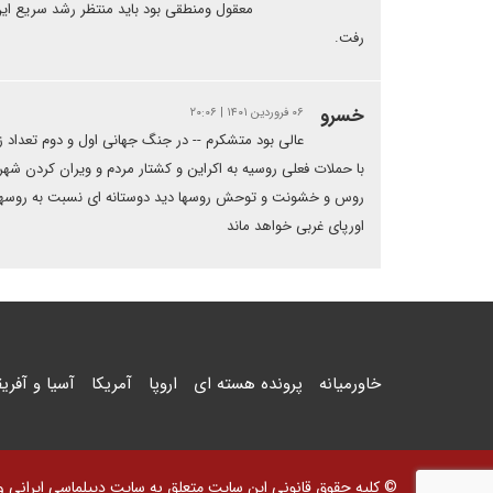
معقول ومنطقی بود باید منتظر رشد سریع این
رفت.
خسرو
۰۶ فروردین ۱۴۰۱ | ۲۰:۰۶
عالی بود متشکرم -- در جنگ جهانی اول و دوم تعداد ز
با حملات فعلی روسیه به اکراین و کشتار مردم و ویران کردن شهر
روس و خشونت و توحش روسها دید دوستانه ای نسبت به روسها ن
اورپای غربی خواهد ماند
خاورمیانه
پرونده هسته ای
اروپا
آمریکا
آسیا و آفریق
© کلیه حقوق قانونی این سایت متعلق به سایت دیپلماسی ایرانی و اس