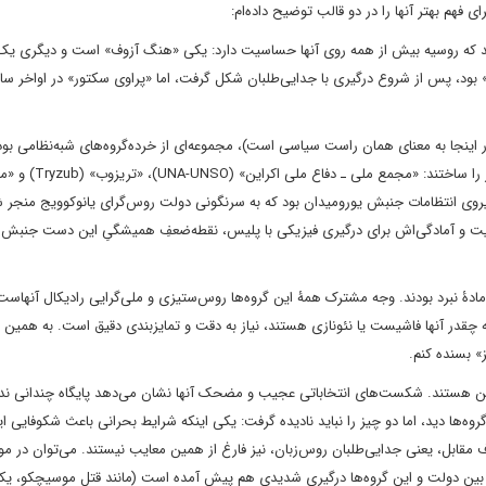
 فهم بهتر آنها را در دو قالب توضیح داده‌ام:
تند که روسیه بیش از همه روی آنها حساسیت دارد: یکی «هنگ آزوف» است و دیگری یک 
ینجا به معنای همان راست سیاسی است)، مجموعه‌ای از خرده‌گروه‌های شبه‌نظامی بود
پیش‌تر وجود دارند: به ویژه سه گروه به هم پیوستند و پراوی سکتور را ساختند: «مجمع
 در واقع و در اصل نیروی انتظامات جنبش یورومیدان بود که به سرنگونی دولت روس‌گرای یانوکوویج منجر
ت و آمادگی‌اش برای درگیری فیزیکی با پلیس، نقطه‌ضعفِ همیشگیِ این دست جنبش‌
آمادۀ نبرد بودند. وجه مشترک همۀ این گروه‌ها روس‌ستیزی و ملی‌گرایی رادیکال آنهاست
‌که چقدر آنها فاشیست یا نئونازی هستند، نیاز به دقت و تمایزبندی دقیق است. به همین 
» بسنده کنم.
ین هستند. شکست‌های انتخاباتی عجیب و مضحک آنها نشان می‌دهد پایگاه چندانی ندا
گروه‌ها دید، اما دو چیز را نباید نادیده گرفت: یکی اینکه شرایط بحرانی باعث شکوفایی ا
 مقابل، یعنی جدایی‌طلبان روس‌زبان، نیز فارغ از همین معایب نیستند. می‌توان در مو
دی بین دولت و این گروه‌ها درگیری شدیدی هم پیش آمده است (مانند قتل موسیچکو، یکی