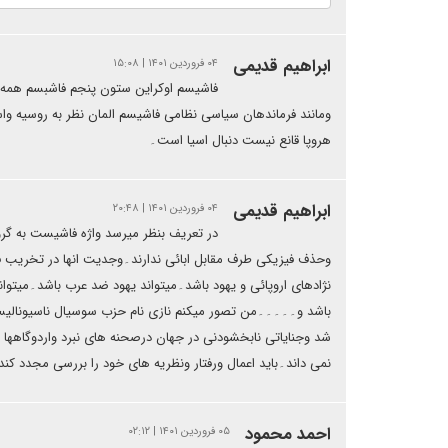
ابراهیم قدیمی
۰۴ فروردین ۱۴۰۱ | ۱۵:۰۸
فاشیسم اوکراین ستون پنجم فاشبسم همه گیر
ومانند فرماندهان سیاسی نظامی فاشیسم المان نظر به روسیه واسی
هروپا قانع نیست دنبال اسیا است۔
ابراهیم قدیمی
۰۴ فروردین ۱۴۰۱ | ۲۰:۴۸
در تعریف بنظر میرسد واژه فاشیست به گرو
وحذف فیزیکی طرف مقابل ابائی ندارند۔وجدیت انها در تخریب فی
نژادهای اروپائی و یهود باشد۔میتواند یهود ضد عرب باشد۔میتوا
باشد و۔۔۔۔۔من تصور میکنم نازی نام حزب سوسیال ناسیونالیست 
شد وجنایاتی نابخشودنی در جهان درصحنه های نبرد واردوگاه
نمی داند۔باید اعمال ورفتار ونظریه های خود را بررسی مجدد کند
احمد محمود
۰۵ فروردین ۱۴۰۱ | ۰۲:۱۲