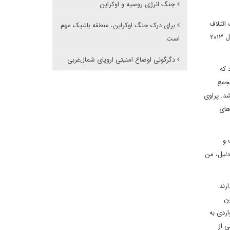
جنگ انرژی روسیه و اوکراین
ائتلاف
برای درک جنگ اوکراین، منطقه بالتیک مهم
شبه‌نظامی به نام «پراوی سِکتور». هنگ آزوف که ابتدا «گردان آزوف» بود، پس از شروع درگیری با جدایی‌طلبان شکل گرفت، اما «پراوی سکتور» در اواخر سال ۲۰۱۳
است
دگرگونی اوضاع امنیتی اروپای شمال‌غربی
 که
 ملی ـ دفاع ملی اکراین» (UNA-UNSO)، «تریزوب» (Tryzub) و «مجمع
 شد. پراوی
های
 و
دلیل، من
رند.
ین
اردی به
 از