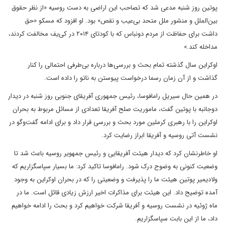
پوتین روز شنبه مدعی شد که تصاحب این اراضی به دست روسیه «از نظر حقوق
بین‌الملل و منشور ملل متحد بی‌عیب و نقص» بود. او افزود که مسکو «حق
داشت برای حفاظت از مردم دونباس که با کودتای ۲۰۱۴ در کی‌یف مخالفت کردند،
مداخله کند.»
اوکراین سال گذشته تمام بحث و بررسی‌ها درباره بی‌طرفی احتمالی را کنار
گذاشت و از آن زمان رسما درخواست پیوستن به ناتو را داده است.
در همین حال سیریل رامافوسا، رئیس جمهوری آفریقای جنوبی روز شنبه در دیدار
دوجانبه با پوتین گفت، ماموریت صلح آفریقا تعدادی از مسائل مربوط به بحران
اوکراین را با رهبری کرملین مورد بحث و بررسی قرار داد و برای ادامه گفت‌وگو در
نشست آتی روسیه و آفریقا ابراز رضایت کرد.
او خاطرنشان کرد که دیدار هیئت آفریقایی و رئیس جمهویر روسیه باعث شد تا
وضعیت کنونی به وضوح درک شود. رامافوسا تاکید کرد: ما بسیار سپاسگزاریم که
ولادیمیر پوتین هیئت ما را پذیرفت و وضعیتی را که در بحران اوکراین به وجود
آمده توضیح داد. این هیئت برای مذاکرات اخیر ارزش زیادی قائل است. ما در
ماه ژوئیه در نشست روسیه و آفریقا شرکت خواهیم کرد و بحث را ادامه خواهیم
داد، ما از این بابت سپاسگزاریم.