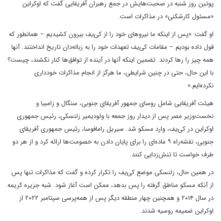
پوتین روز شنبه در صحبت‌هایش در جمع رهبران آفریقایی گفت که اوکراین
«مسئول کارشکنی» در مذاکرات است.
او گفت: «پس از اینکه ما نیروهای خود را از کی‌یف بیرون کشیدیم – همانطور که
قول داده بودیم – مقامات کی‌یف تعهدات خود را به زباله‌دان تاریخ انداختند. آنها
همه چیز را رها کردند. تضمین اینکه آنها در آینده از توافق‌ها کنار نکشند، چیست؟
با این حال، حتی در چنین شرایطی، ما هرگز از انجام مذاکرات خودداری
نکرده‌ایم.»
هیئت آفریقایی شامل روسای جمهور آفریقای جنوبی، سنگال و زامبیا و
نخست‌وزیر مصر پس از دیدار روز جمعه با ولودیمیر زلنسکی، رئیس جمهوری
اوکراین در کی‌یف، وارد مسکو شد. سیریل رامافوسا، رئیس جمهوری آفریقای
جنوبی، نقشه‌راه ۹ ماده‌ای را برای پایان دادن به خصومت‌ها ارائه کرد و از هر دو
طرف خواست تا تنش‌زدایی کنند.
در همین حال، زلنسکی موضع کی‌یف را تکرار کرده و گفت که مذاکرات تنها پس
از آنکه مسکو مناطق گرفته را پس بدهد، ممکن است آغاز شود. شبه جزیره کریمه
در سال ۲۰۱۴ و همچنین چهار منطقه دیگر پس از همه‌پرسی سپتامبر ۲۰۲۲ از
اوکراین ضمیمه روسیه شدند.