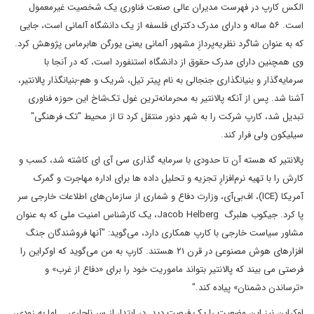
الکس کارپ در فهرست مدیران عالی صنعت فناوری یک شخصیت غیرمعمول
است. ۵۶ ساله و دارای مدرک دکترای فلسفه از یک دانشگاه آلمانی است، جایی
که به عنوان شاگرد نظریه‌پردازِ مشهور آلمانی یعنی یورگن هابرماس پژوهش کرد.
وی همچنین دارای مدرک حقوق از دانشگاه استنفورد است، که در آنجا با
سرمایه‌گذار و بنیانگذاری جنجالی به نام پیتر تیل، شریک و هم-بنیانگذار پالانتیر،
آشنا شد. پس از آنکه پالانتیر به محرمانه‌ترین غول تک‌شاخ این حوزه فناوری
تبدیل شد، کارپ شرکت را به شهر دنور منتقل کرد تا از محیط "تک فرهنگی"
سیلیکون ولی فرار کند.
پالانتیر که هسته آن تا حدودی با سرمایه گذاری سی آی ای کاشته شد، کسب و
کارش را با تهیه نرم‌افزارِ تجزیه و تحلیل داده ها برای اداره مهاجرت و گمرک
آمریکا (ICE)، اف‌بی‌آی، وزارت دفاع و شماری از سازمان‌های اطلاعات خارجی سر
پا کرد. جیکوب هلبرگ Jacob Helberg، یک کارشناس امنیت ملی که به عنوان
مشاور سیاست خارجی با کارپ همکاری دارد، می‌گوید: "آنها فروشندگان جنگ
افزارهای هوش مصنوعی در قرن ۲۱ هستند. کارپ به من می‌گوید که اوکراین را
فرصتی می بیند که پالانتیر بتواند ماموریت خود را برای «دفاع از غرب» و
«ترساندن دشمنان» پیاده کند."
اوکراین نیز این وضعیت را یک فرصت دید. در ابتدا، از سر ناچاری... اما به زودی،