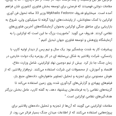
مقامات دولتی فهمیدند که فرصتی برای توسعه بخش فناوری کشوری شان فراهم
آمده است. میخاییلو فدروف Mykhailo Fedorov وزیر 33 ساله تحول فن آوری
اوکراین با کمک معاونانش، از پایتخت‌های اروپا گرفته تا سیلیکون ولی، شروع به
بازاریابی برای مناطق جنگی اوکراین به‌عنوان آزمایشگاه‌های آخرین فناوری‌های
نظامی کردند. فدروف می گوید: "ماموریت بزرگ ما این است که اوکراین را به
آزمایشگاه پژوهش و توسعه فناوری جهان تبدیل کنیم."
پیشرفت کار به شدت چشمگیر بود: یک سال و نیم پس از دیدار اولیه کارپ با
زلنسکی، شرکت پالانتیر به شکل بی‌سابقه ای در کار روزمره یک دولت خارجی در
زمان جنگ جا باز کرد. بیش از نیم دوجین نهادِ اوکراینی، شامل وزارت دفاع،
اقتصاد و آموزش، از محصولات این شرکت استفاده می‌کنند. نرم‌افزار پالانتیر، که از
هوش مصنوعی برای تجزیه و تحلیل تصاویر ماهواره‌ای، داده‌های منبع باز،
فیلم‌های پهپادی و گزارش‌های گردآوری شده روی زمین استفاده می‌کند تا
گزینه‌های نظامی را به فرماندهان پیشنهاد دهد، به گفته کارپ، عامل بخش بزرگتر
هدف‌گیرهای نظامی اوکراین است."
مقامات اوکراینی می گویند که آن‌ها از تجزیه و تحلیل داده‌های پالانتیر برای
پروژه‌هایی استفاده می‌کنند که از اطلاعات میدان جنگ بسیار فراتر می رود، از