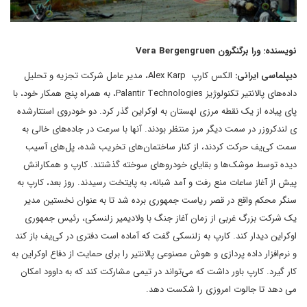
نویسنده: ورا برگنگرون Vera Bergengruen
دیپلماسی ایرانی:
الکس کارپ Alex Karp، مدیر عامل شرکت تجزیه و تحلیل
داده‌های پالانتیر تکنولوژیز Palantir Technologies، به همراه پنج همکار خود، با
پای پیاده از یک نقطه مرزی لهستان به اوکراین گذر کرد. دو خودروی استتارشده
ی لندکروزر در سمت دیگر مرز منتظر بودند. آنها با سرعت در جاده‌های خالی به
سمت کی‌یف حرکت کردند، از کنار ساختمان‌های تخریب شده، پل‌های آسیب
دیده توسط موشک‌ها و بقایای خودروهای سوخته گذشتند. کارپ و همکارانش
پیش از آغاز ساعات منع رفت و آمد شبانه، به پایتخت رسیدند. روز بعد، کارپ به
سنگر محکم واقع در قصر ریاست جمهوری برده شد تا به عنوان نخستین مدیر
یک شرکت بزرگ غربی از زمان آغاز جنگ با ولادیمیر زلنسکی، رئیس جمهوری
اوکراین دیدار کند. کارپ به زلنسکی گفت که آماده است دفتری در کی‌یف باز کند
و نرم‌افزار داده پردازی و هوش مصنوعی پالانتیر را برای حمایت از دفاع اوکراین به
کار گیرد. کارپ باور داشت که می‌تواند در تیمی مشارکت کند که به داوود امکان
می دهد تا جالوت امروزی را شکست دهد.