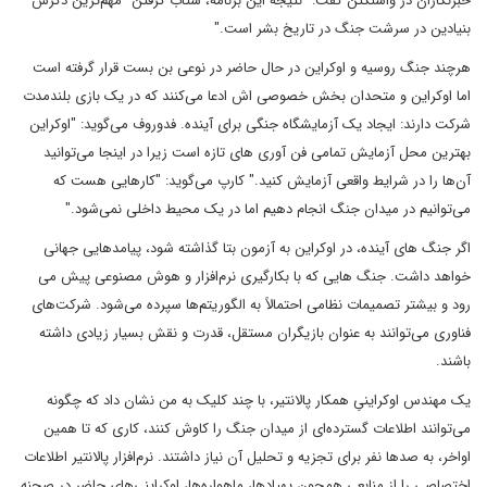
خبرنگاران در واشنگتن گفت: "نتیجه این برنامه، شتاب گرفتن "مهم‌ترین دگرش
بنیادین در سرشت جنگ در تاریخ بشر است."
هرچند جنگ روسیه و اوکراین در حال حاضر در نوعی بن بست قرار گرفته است
اما اوکراین و متحدان بخش خصوصی اش ادعا می‌کنند که در یک بازی بلندمدت
شرکت دارند: ایجاد یک آزمایشگاه جنگی برای آینده. فدوروف می‌گوید: "اوکراین
بهترین محل آزمایش تمامی فن آوری ‌های تازه است زیرا در اینجا می‌توانید
آن‌ها را در شرایط واقعی آزمایش کنید." کارپ می‌گوید: "کارهایی هست که
می‌توانیم در میدان جنگ انجام دهیم اما در یک محیط داخلی نمی‌شود."
اگر جنگ های آینده، در اوکراین به آزمون بتا گذاشته شود، پیامدهایی جهانی
خواهد داشت. جنگ هایی که با بکارگیری نرم‌افزار و هوش مصنوعی پیش می
رود و بیشتر تصمیمات نظامی احتمالاً به الگوریتم‌ها سپرده می‌شود. شرکت‌های
فناوری می‌توانند به عنوان بازیگران مستقل، قدرت و نقش بسیار زیادی داشته
باشند.
یک مهندس اوکراینیِ همکار پالانتیر، با چند کلیک به من نشان داد که چگونه
می‌توانند اطلاعات گسترده‌ای از میدان جنگ را کاوش کنند، کاری که تا همین
اواخر، به صدها نفر برای تجزیه و تحلیل آن نیاز داشتند. نرم‌افزار پالانتیر اطلاعات
اختصاصی را از منابعی همچون پهپادها، ماهواره‌ها، اوکراینی‌های حاضر در صحنه