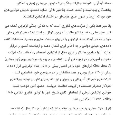
جمله گرد‌آوری شواهد جنایات جنگی، پاک کردن مین‌های زمینی، اسکان
پناهندگان بیجاشده و کشف فساد. پالانتیر تا آن اندازه‌ مشتاق نمایش توانایی‌های
خود بود که آن‌ها را بدون هیچ هزینه‌ای در اختیار اوکراین گذاشت.
پالانتیر فقط یکی از شرکت‌های فناوری است که به تلاش جنگی اوکراین کمک می
کند. غول هایی مانند مایکروسافت، آمازون، گوگل، و استارلینک هم توانایی های
خود را به کار گرفته اند تا اوکراین را در برابر حملات سایبری روسیه محافظت کنند،
داده‌های حیاتی دولتی را به ذخایر ابری انتقال دهند و ارتباطات کشور را برقرار
بدارند. آنها میلیون‌ها دلار را برای دفاع از اوکراین اختصاص داده‌اند. یک شرکت
جنجالی آمریکایی در زمینه فن آوری شناسایی چهره به نام کلییر ویوو(دید روشن)
Clearview AI ابزارهای خود را در اختیار بیش از ۱٬۵۰۰ مقام اوکراینی قرار داده تا
بیش از ۲۳۰ هزار روس و همدستانشان را در سرزمین خود شناسایی کنند.
شرکت‌های کوچکتر آمریکایی و اروپایی نیز، که بسیاریشان بر تولید پهپادهای
خودکار متمرکز هستند، در کی‌یف فعالیت می‌کنند. حضور آنان موجب شده
جوانان اوکراینی برخی از فضاهای کاری شلوغ شهر را "وادی فناوری نظامی Mil-
Tech Valley" نامگذاری کنند.
ژنرال مارک میلی، رئیس پیشین ستاد مشترک ارتش آمریکا، سال گذشته به