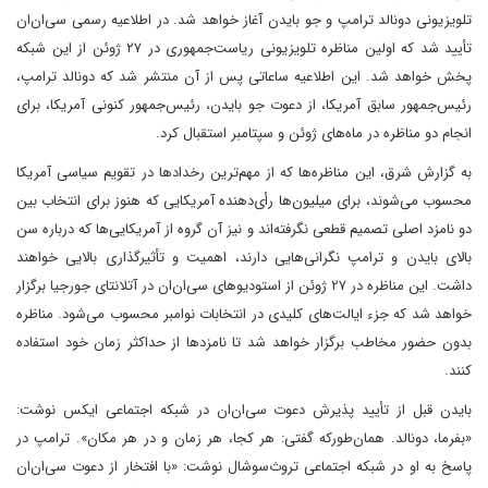
تلویزیونی دونالد ترامپ و جو بایدن آغاز خواهد شد. در اطلاعیه رسمی سی‌ان‌ان
تأیید شد که اولین مناظره تلویزیونی ریاست‌جمهوری در ۲۷ ژوئن از این شبکه
پخش خواهد شد. این اطلاعیه ساعاتی پس از آن منتشر شد که دونالد ترامپ،
رئیس‌جمهور سابق آمریکا، از دعوت جو بایدن، رئیس‌جمهور کنونی آمریکا، برای
انجام دو مناظره در ماه‌های ژوئن و سپتامبر استقبال کرد.
به گزارش شرق، این مناظره‌ها که از مهم‌ترین رخداد‌ها در تقویم سیاسی آمریکا
محسوب می‌شوند، برای میلیون‌ها رأی‌دهنده آمریکایی که هنوز برای انتخاب بین
دو نامزد اصلی تصمیم قطعی نگرفته‌اند و نیز آن گروه از آمریکایی‌ها که درباره سن
بالای بایدن و ترامپ نگرانی‌هایی دارند، اهمیت و تأثیر‌گذاری بالایی خواهند
داشت. این مناظره در ۲۷ ژوئن از استودیوهای سی‌ان‌ان در آتلانتای جورجیا برگزار
خواهد شد که جزء ایالت‌های کلیدی در انتخابات نوامبر محسوب می‌شود. مناظره
بدون حضور مخاطب برگزار خواهد شد تا نامزدها از حداکثر زمان خود استفاده
کنند.
بایدن قبل از تأیید پذیرش دعوت سی‌ان‌ان در شبکه اجتماعی ایکس نوشت:
«بفرما، دونالد. همان‌طورکه گفتی: هر کجا، هر زمان و در هر مکان». ترامپ در
پاسخ به او در شبکه اجتماعی تروث‌سوشال نوشت: «با افتخار از دعوت سی‌ان‌ان