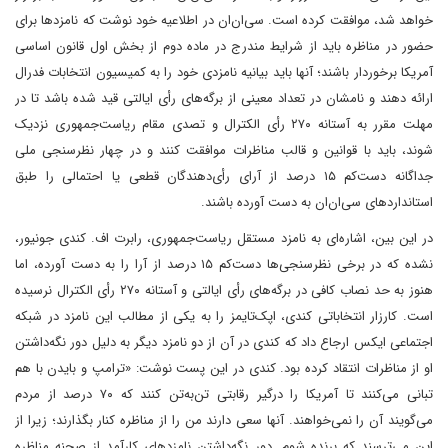
خواهد شد، موافقت کرده است. سی‌ان‌ان در اطلاعیه خود نوشت که نامزدها برای
حضور در مناظره باید از شرایط مندرج در ماده دوم از بخش اول قانون اساسی
آمریکا برخوردار باشند؛ آنها باید بیانیه نامزدی خود را به کمیسیون انتخابات فدرال
ارائه دهند و نامشان در تعداد معینی از برگه‌های رأی ایالتی قید شده باشد تا در
مهلت مقرر به آستانه ۲۷۰ رأی الکترال و تصدی مقام ریاست‌جمهوری نزدیک
شوند، ‌باید با قوانین و قالب مناظرات موافقت کنند و در چهار نظرسنجی ملی
جداگانه دست‌کم ۱۵ درصد از آرای رأی‌دهندگان قطعی یا احتمالی را طبق
استانداردهای سی‌ان‌ان به دست آورده باشند.
در این بین، اشاره‌ای به نامزد مستقل ریاست‌جمهوری، رابرت اف. کندی جونیور،
نشده که در برخی نظرسنجی‌ها دست‌کم ۱۵ درصد از آرا را به دست آورده، اما
هنوز به حد نصاب کافی در برگه‌های رأی ایالتی و آستانه ۲۷۰ رأی الکترال نرسیده
است. کارزار انتخاباتی کندی، اپک‌تایمز را به یکی از مطالب این نامزد در شبکه
اجتماعی ایکس ارجاع داد که کندی در آن از دو نامزد دیگر به دلیل دور نگه‌داشتن
او از مناظرات انتقاد کرده بود. کندی در این پست نوشت: «ترامپ و بایدن با هم
تبانی می‌کنند تا آمریکا را درگیر رقابتی تن‌به‌تن کنند که ۷۰ درصد از مردم
می‌گویند آن را نمی‌خواهند. آنها سعی دارند من را از مناظره کنار بگذارند؛ زیرا از
این می‌ترسند که برنده شوم. دور نگه‌داشتن نامزدهای کارآمد از صحنه مناظره