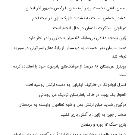
تماس تلفنی نخست وزیر ارمنستان با رئیس جمهور آذربایجان
هشدار حماس نسبت به تشدید شهرک‌سازی در بیت‌ لحم
عراقچی: مذاکرات با عمان در حال انجام است
ژاپن بودجه دفاعی بی‌سابقه ۵۶ میلیارد دلاری را در نظر دارد
عضو سازمان بدر: حملات به عربستان از پایگاه‌های اسرائیلی در سوریه
انجام شد
رویترز: عربستان ۸۶ درصد از موشک‌های پاتریوت خود را استفاده کرده
است
کنترل ایوانوفکا در خارکیف اوکراین به دست ارتش روسیه افتاد
انفجار یک پهپاد در خاک بلغارستان نزدیک مرز رومانی
درگیری شدید میان ارتش یمن و شبه نظامیان وابسته به عربستان
هشدار چین به ژاپن: با آتش بازی نکنید
بازی جنگ ۱۲ روزه و رمضان
هرمز و باب‌المندب؛ هندسه جدید بازدارندگی و آزمون دیپلماسی ایران