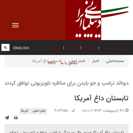
Toggle
vigation
صفحه نخست
درباره ما
عضویت
پیوند ها
ENGLISH
صفحه‌اصلی
اخبار
اخبار اصلی
تابستان داغ آمریکا
تماس با ما
RSS
دونالد ترامپ و جو بایدن برای مناظره تلویزیونی توافق کردند
تابستان داغ آمریکا
۳۰ اردیبهشت ۱۴۰۳ | ۰۸:۰۰
کد : ۲۰۲۶۱۵۸
اخبار اصلی
آمریکا
تابستان داغ آمریکا حدود ۴۰ روز دیگر با اولین مناظره تلویزیونی دونالد