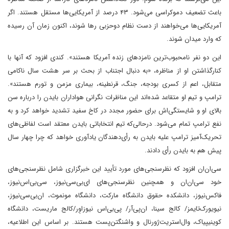
باعث تضعیف دموکراسی می‌شود. ۴۳ درصد از آمریکایی‌ها مستقل هستند. اگر
آمریکایی‌ها می‌خواهند از دست نظام دوحزبی رها شوند، اکنون زمان آن رسیده
که وارد میدان شوند.
این‌ دو نفر نامحبوب‌ترین نامزدهای زنده آمریکا هستند». کندی افزود که آنها با
کنار‌گذاشتن او از مناظره، «به دنبال اجتناب از بحث بر سر هشت سال ناکامی
متقابل، اعم از کسری بودجه، جنگ، قرنطینه، بیماری مزمن و تورم هستند».
ترامپ و تیم او متقاعد شده‌اند ‌این مناظرات نگرانی هواداران بایدن را درباره سن
بالای او و شایستگی‌اش برای حضور مجدد در کاخ سفید‌ تشدید خواهد کرد و به
نفع ترامپ تمام می‌شود. در‌حالی‌که تیم انتخاباتی بایدن معتقد است لفاظی‌های
تحریک‌آمیز ترامپ علیه بایدن به رأی‌دهندگان یادآوری خواهد که چرا چهار سال
پیش هم به بایدن رأی دادند.
سی‌ان‌ان افزود که نظرسنجی‌های مورد تأیید این خبرگزاری شامل نظرسنجی‌های
خود سی‌ان‌ان و همچنین نظرسنجی‌های ای‌بی‌سی‌نیوز، سی‌بی‌اس‌‌نیوز،
فاکس‌نیوز، دانشکده حقوق دانشگاه مارکت، دانشگاه مونموث، ان‌بی‌سی‌نیوز،
نیویورک‌تایمز/ کالج سینا، ان‌پی‌آر/ پی‌بی‌اس نیوزاوِر/کالج ماریست، دانشگاه
کوینیپیاک، وال‌استریت‌ژورنال و واشنگتن‌پست هستند. بر اساس این اطلاعیه،