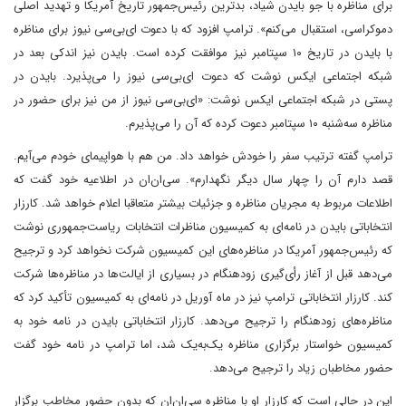
برای مناظره با جو بایدن شیاد، بدترین رئیس‌جمهور تاریخ آمریکا و تهدید اصلی
دموکراسی، استقبال می‌کنم». ترامپ افزود که با دعوت ای‌بی‌سی‌ نیوز برای مناظره
با بایدن در تاریخ ۱۰ سپتامبر نیز موافقت کرده است. بایدن نیز اندکی بعد در
شبکه اجتماعی ایکس نوشت که دعوت ای‌بی‌سی‌ نیوز را می‌پذیرد. بایدن در
پستی در شبکه اجتماعی ایکس نوشت: «ای‌بی‌سی‌ نیوز از من نیز برای حضور در
مناظره سه‌شنبه ۱۰ سپتامبر دعوت کرده که آن را می‌پذیرم.
ترامپ گفته ترتیب سفر را خودش خواهد داد. من هم با هواپیمای خودم می‌آیم.
قصد دارم آن را چهار سال دیگر نگهدارم». سی‌ان‌ان در اطلاعیه خود گفت که
اطلاعات مربوط به مجریان مناظره و جزئیات بیشتر متعاقبا اعلام خواهد شد. کارزار
انتخاباتی بایدن در نامه‌ای به کمیسیون مناظرات انتخابات ریاست‌جمهوری نوشت
که رئیس‌جمهور آمریکا در مناظره‌های این کمیسیون شرکت نخواهد کرد و ترجیح
می‌دهد قبل از آغاز رأی‌گیری زودهنگام در بسیاری از ایالت‌ها در مناظره‌ها شرکت
کند. کارزار انتخاباتی ترامپ نیز در ماه آوریل در نامه‌ای به کمیسیون تأکید کرد که
مناظره‌های زودهنگام را ترجیح می‌دهد. کارزار انتخاباتی بایدن در نامه خود به
کمیسیون خواستار برگزاری مناظره یک‌به‌یک شد، اما ترامپ در نامه خود گفت
حضور مخاطبان زیاد را ترجیح می‌دهد.
این در حالی است که کارزار او با مناظره سی‌ان‌ان که بدون حضور مخاطب برگزار