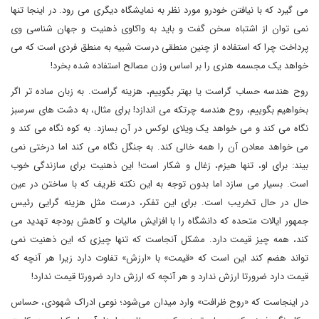
می گیرد که با نیافتن خودرو مورد نظر به نمایشگاه دیگری می رود. در اینجا تنها
نمی توان از اشتباه سخن گفت و باید به واکاوی ذهنیت و جهان شناسی وی
پرداخت چرا که استفاده از چنین منطقی درست شبیه به منطق فردی است که می
خواهد یک مجسمه هنری را بر اساس وزن مصالح استفاده شده بخرد!
روح هندسه حساب گراست یا بهتر بگوییم، هزینه گراست. به زبان ساده تر اگر
بخواهیم بگوییم، روح هندسه چرتکه می اندازد! برای مثال، به دشت های سرسبز
نگاه می کند و می خواهد یک ویلای لوکس در آن بسازد. به کوه نگاه می کند و
می خواهد معادن آن را همه خالی کند. به جنگل نگاه می کند اما درختی نمی
بیند: برای او، تنها هیزم، زغال و شکار است! این ذهنیت برای سازندگی خوب
است. بسیار می سازد اما بدون توجه به این نکته ظریف که با ساختن در عین
حال در حال تخریب است. برای این تفکر، درست مثل هزینه گرایی رئیس
جمهور ایالات متحده که دانشگاه را با افزایش مالیات و کاهش بودجه تهدید می
کند، همه چیز قیمت دارد. مشکل آنجاست که تنها چیزی که این ذهنیت نمی
تواند هضم کند این است که «قیمت» با «ارزش» تفاوت دارد زیرا هر آنچه که
قیمت دارد ضرورتا ارزش ندارد و هر آنچه که ارزش دارد ضرورتا قیمت ندارد!
در اینجاست که «روح ظرافت» وارد میدان می‌شود؛ نوعی ادراک شهودی، حساس