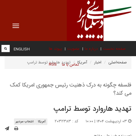
Toggle
vigation
صفحه نخست
درباره ما
عضویت
پیوند ها
ENGLISH
صفحه‌اصلی
اخبار
آمریکا
تهدید هاروارد توسط ترامپ
تماس با ما
RSS
فلسفه چگونه به درک ذهنیت رئیس جمهوری امریکا کمک
می کند؟
تهدید هاروارد توسط ترامپ
۰۳ اردیبهشت ۱۴۰۴ | ۱۰:۰۰
کد : ۲۰۳۲۳۸۳
آمریکا
انتخاب سردبیر
نویسنده خبر:
علی مفتح