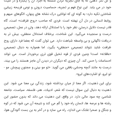
و کل نگر. ذهنی که به جای تجزیه کردن مسئله به اجزا، آن را یکباره و در کلیت
خود در می یابد. این نوع فهم بر تجربه، حساسیت درونی و نوعی قریحه زیبایی
شناختی تکیه دارد؛ به گونه ای که توانایی درک نشانه های پنهان، الگوهای مبهم و
روابط انسانی در دل آن نهفته است. فردی که صاحب «روح ظرافت» است، گاه
قادر نیست دلایل درستیِ نظر خود را با استدلال ارائه دهد، ولی در عمل، تصمیمی
درست و سنجیده می‌گیرد. این شناخت، برخلاف استدلال منطقی، بیش تر به
دریافت ناگهانی و بی واسطه شباهت دارد. می توان گفت که بعضا فرد دارای روح
ظرافت شاید نتواند تصمیمی «منطقی» بگیرد، اما همواره به دنبال تصمیمی
«عاقلانه» است! چنین فردی از قوه تخیل قوی تری برخوردار است. می تواند
احساسات را حس کند. آن چیزی که دیگران در دیدن آن عاجز هستند را می بیند،
درست به مانند آنچه وحشی بافقی می گوید: «تو مو بینی و مجنون پیچش مو -
تو ابرو، او اشارت‌های ابرو».
برای این ذهنیت، اگر معنا از میان برداشته شود، زندگی بی معنا می شود. این
ذهنیت به دنبال این سوال نیست که شعر، ادبیات، هنر، فلسفه، سیاست، جامعه
شناسی چه سود مالی دارد. در واقع، این دهنیت می داند که بدون حضور این
رشته ها و عرصه ها، انسان راه خود را گم می کند و نتیجه آن می شود که در کوه
و جنگل و صحرا غلتک می اندازد، راه می سازد و در آخر به بن بست آلودگی هوا،