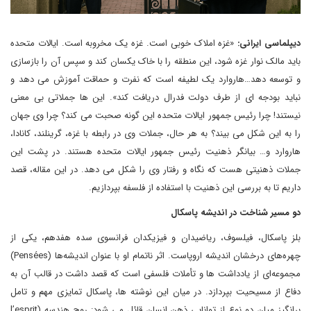
دیپلماسی ایرانی:
«غزه املاک خوبی است. غزه یک مخروبه است. ایالات متحده
باید مالک نوار غزه شود، این منطقه را با خاک یکسان کند و سپس آن را بازسازی
و توسعه دهد…هاروارد یک لطیفه است که نفرت و حماقت آموزش می دهد و
نباید بودجه ای از طرف دولت فدرال دریافت کند». این ها جملاتی بی معنی
نیستند! چرا رئیس جمهور ایالات متحده این گونه صحبت می کند؟‌ چرا وی جهان
را به این شکل می بیند؟ به هر حال، جملات وی در رابطه با غزه، گرینلند، کانادا،
هاروارد و… بیانگر ذهنیت رئیس جمهور ایالات متحده هستند. در پشت این
جملات ذهنیتی هست که نگاه و رفتار وی را شکل می دهد. در این مقاله، قصد
داریم تا به بررسی این ذهنیت با استفاده از فلسفه بپردازیم.
دو مسیر شناخت در اندیشه پاسکال
بلز پاسکال، فیلسوف، ریاضیدان و فیزیکدان فرانسوی سده هفدهم، یکی از
چهره‌های درخشان اندیشه اروپاست. اثر ناتمام او با عنوان اندیشه‌ها (Pensées)
مجموعه‌ای از یادداشت ها و تأملات فلسفی است که قصد داشت در قالب آن به
دفاع از مسیحیت بپردازد. در میان این نوشته ها، پاسکال تمایزی مهم و تامل
برانگیز میان دو نوع از توانایی ذهن انسان قائل می شود: روح هندسه (l’esprit