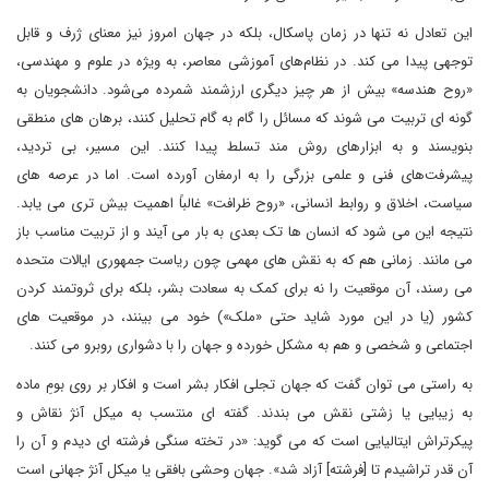
این تعادل نه تنها در زمان پاسکال، بلکه در جهان امروز نیز معنای ژرف و قابل
توجهی پیدا می کند. در نظام‌های آموزشی معاصر، به ویژه در علوم و مهندسی،
«روح هندسه» بیش از هر چیز دیگری ارزشمند شمرده می‌شود. دانشجویان به
گونه ای تربیت می شوند که مسائل را گام به گام تحلیل کنند، برهان های منطقی
بنویسند و به ابزارهای روش مند تسلط پیدا کنند. این مسیر، بی تردید،
پیشرفت‌های فنی و علمی بزرگی را به ارمغان آورده است. اما در عرصه های
سیاست، اخلاق و روابط انسانی، «روح ظرافت» غالباً اهمیت بیش تری می یابد.
نتیجه این می شود که انسان ها تک بعدی به بار می آیند و از تربیت مناسب باز
می مانند. زمانی هم که به نقش های مهمی چون ریاست جمهوری ایالات متحده
می رسند، آن موقعیت را نه برای کمک به سعادت بشر، بلکه برای ثروتمند کردن
کشور (یا در این مورد شاید حتی «ملک») خود می بینند، در موقعیت های
اجتماعی و شخصی و هم به مشکل خورده و جهان را با دشواری روبرو می کنند.
به راستی می توان گفت که جهان تجلی افکار بشر است و افکار بر روی بومِ ماده
به زیبایی یا زشتی نقش می بندند. گفته ای منتسب به میکل آنژ نقاش و
پیکرتراش ایتالیایی است که می گوید: «در تخته سنگی فرشته ای دیدم و آن را
آن قدر تراشیدم تا [فرشته] آزاد شد». جهان وحشی بافقی یا میکل آنژ جهانی است