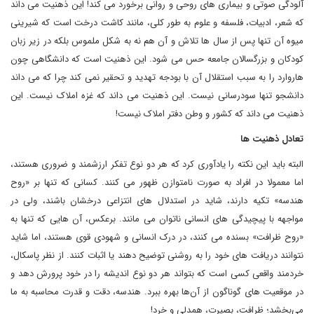
آلودگی صوتی و بیماری های روحی و روانی برخورد می کند! این ذهنیت می داند
که شعر، ادبیات، فلسفه و علوم به طور کلی، مانند کاشت درخت است که شیرینی
میوه آن تنها پس از سال ها تلاش و آن هم نه به شکل ملموس بلکه در زیر زبان
کودکان و بزرگسالان جامعه حس می شود. این ذهنیت است که دانشگاهی چون
هاروارد را به سبب استقلال آن با بودجه تهدید و تحقیر نمی کند چرا که می داند
دانشجو تنها سودرسانی نیست. این ذهنیت می داند که غزه املاک نیست. این
ذهنیت می داند که کشور و وطن دفتر املاک نیست!
تعادل ذهنیت ها
البته باید این نکته را یادآوری کرد که هر دو نوع تفکر ارزشمند و ضروری‌ هستند،
اما معمولا در افراد به صورت نامتوازن ظهور می کنند. کسانی که تنها بر «روح
هندسه» تکیه دارند، شاید در استدلال های انتزاعی درخشان باشند، ولی در
مواجهه با پیچیدگی های انسانی ناتوان می مانند. برعکس، آن هایی که تنها به
«روح ظرافت» بسنده می کنند، در درک انسانی و شهودی قوی هستند، اما شاید
نتوانند دریافت های خود را به روشنی توضیح دهند یا اثبات کنند. از نظر پاسکال،
خردمند واقعی کسی است که بتواند هر دو نوع اندیشه را در خود پرورش دهد و
در موقعیت های گوناگون از آن‌ها بهره ببرد. هندسه، دقت و قدرت محاسبه به ما
می‌بخشد؛ ظرافت، بصیرت، همدلی و خرد!