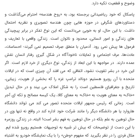
وضوح و قطعیت تکیه دارد.
پاسکال که خود ریاضیدانی برجسته بود، به «روح هندسه» احترام می‌گذاشت و
دستاوردهای شگرفی در حوزه هایی چون هندسه تصویری و نظریه احتمال
داشت. با این حال، او به خوبی می‌دانست که این نوع تفکر در برابر پیچیدگی
های زندگی و امور انسانی، محدود و ناتوان است. زندگی واقعی با تعاریف و
فرمول ها پیش نمی رود. آدمیان با منطق صِرف تصمیم نمی گیرند؛ احساسات،
عادت‌ها، عرف اجتماعی و تمایلات ناخودآگاه در شکل گیری رفتار انسان نقش
عمده دارند. در مواجهه با این ابعاد از زندگی، نوع دیگری از خرد لازم است. اگر
این خرد در بشر تقویت نشود، اتفاقی که می افتد آن چیزی است که در ایالات
متحده با آن روبرو هستیم: دونالد ترامپ غزه را که بخشی از هویت، زیبایی،
تاریخ و جغرافیای فلسطین است را به شکل املاک می بیند و در حال تبدیل
«خاک» به معنای هویت به «خاک» به معنای کالا، یک کیسه مصالح و تکه ای آجر
است. زمانی که رئیس جمهور ایالات متحده تصور می کند می تواند دانشگاه
هاروارد یا هر دانشگاه دیگر را مانند شرکت خود اداره کند در واقع نه تنها وی در
حال توهین به علم بلکه در حال توهین به فهم بشر است! البته، در زندگی روزمره
با این دست از توضیحات که بیش تر شبیه به توجیهات هستیم روبرو شده ایم.
مثال فردی را در نظر بگیرید که مفهوم «وطن» را با یک نمایشگاه خودرو به اشتباه