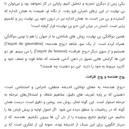
یکی پس از دیگری تجزیه و تحلیل کنیم، پایانی در کار نخواهد بود و می‌توان تا
بی نهایت در این ژرفای نامرئی فرو رفت. از نگاه او، طبیعت به همان اندازه که
گسترده و بی مرز است، به همان اندازه نیز در درون خود بی نهایت ریز و تقسیم
پذیر است. انسان در میان این «دو بی نهایت» قرار گرفته است!
همین دوگانگی بی نهایت، روش های شناختی ما از جهان را هم با نوعی دوگانگی
همراه کرده است. از یک سو، شاهد «روح هندسه» (l’esprit de géométrie)
هستیم و از سوی دیگر «روح ظرافت» (l’esprit de finesse) را می بینیم. هر دو
این ها گرایش هایی عمیق در ذهن آدمی هستند که نقاط قوت و ضعف خود و
کاربرد مربوط به خود را دارند. این دو ذهنیت چه هستند؟
روح هندسه و روح ظرافت
«روح هندسه» به معنای توانایی اندیشه منطقی، انتزاعی و استنتاجی است؛
ذهنیتی که بر پایه تعریف های دقیق، مفاهیم شفاف و استدلال‌های مرحله به
مرحله استوار است. این گونه تفکر، روش مند روشن و دقیق است؛ درست همان
گونه که در ریاضیات یا منطق دیده می شود. اگر اصول اولیه و پیش فرض ها را
بدانیم، می توانیم نتایج پیچیده را از دل آن ها بیرون بکشیم. هندسه، که از
دیرباز الگویی برای این سبک از اندیشه بوده، نمونه ای از تفکری است که بر