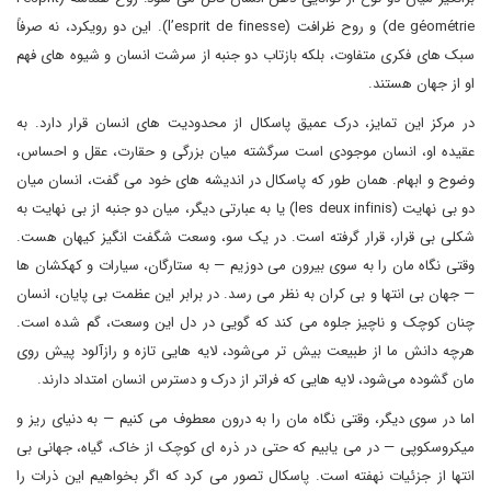
de géométrie) و روح ظرافت (l’esprit de finesse). این دو رویکرد، نه صرفاً
سبک های فکری متفاوت، بلکه بازتاب دو جنبه از سرشت انسان و شیوه های فهم
او از جهان هستند.
در مرکز این تمایز، درک عمیق پاسکال از محدودیت های انسان قرار دارد. به
عقیده او، انسان موجودی است سرگشته میان بزرگی و حقارت، عقل و احساس،
وضوح و ابهام. همان طور که پاسکال در اندیشه های خود می گفت، انسان میان
دو بی نهایت (les deux infinis) یا به عبارتی دیگر، میان دو جنبه از بی نهایت به
شکلی بی قرار، قرار گرفته است. در یک سو، وسعت شگفت انگیز کیهان هست.
وقتی نگاه مان را به سوی بیرون می دوزیم — به ستارگان، سیارات و کهکشان ها
— جهان بی انتها و بی کران به نظر می رسد. در برابر این عظمت بی پایان، انسان
چنان کوچک و ناچیز جلوه می کند که گویی در دل این وسعت، گم شده است.
هرچه دانش ما از طبیعت بیش تر می‌شود، لایه هایی تازه و رازآلود پیش روی
مان گشوده می‌شود، لایه هایی که فراتر از درک و دسترس انسان امتداد دارند.
اما در سوی دیگر، وقتی نگاه مان را به درون معطوف می کنیم — به دنیای ریز و
میکروسکوپی — در می یابیم که حتی در ذره ای کوچک از خاک، گیاه، جهانی بی
انتها از جزئیات نهفته است. پاسکال تصور می کرد که اگر بخواهیم این ذرات را