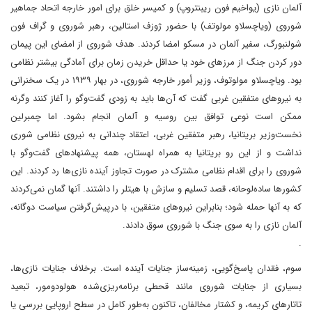
آلمان نازی (یواخیم فون ریبنتروپ) و کمیسر خلق برای امور خارجه اتحاد جماهیر
شوروی (ویاچسلاو مولوتف) با حضور ژوزف استالین، رهبر شوروی و گراف فون
شولنبورگ، سفیر آلمان در مسکو امضا کردند. هدف شوروی از امضای این پیمان
دور کردن جنگ از مرزهای خود یا حداقل خریدن زمان برای آمادگی بیشتر نظامی
بود. ویاچسلاو مولوتوف، وزیر أمور خارجه شوروی، در بهار ۱۹۳۹ در یک سخنرانی
به نیروهای متفقین غربی گفت که آن‌ها باید به زودی گفت‌وگو را آغاز کنند وگرنه
ممکن است نوعی توافق بین روسیه و آلمان انجام بشود. اما چمبرلین
نخست‌وزیر بریتانیا، رهبر متفقین غربی، اعتقاد چندانی به نیروی نظامی شوری
نداشت و از این رو بریتانیا به همراه لهستان، همه پیشنهادهای گفت‌وگو با
شوروی را برای اقدام نظامی مشترک در صورت تجاوز آینده نازی‌ها رد کردند. این
کشورها ساده‌لوحانه، قصد تسلیم و سازش با هیتلر را داشتند. آنها گمان نمی‌کردند
که به آنها حمله شود؛ بنابراین نیروهای متفقین، با درپیش‌گرفتن سیاست دوگانه،
آلمان نازی را به سوی جنگ با شوروی سوق دادند.
.
سوم، فقدان پاسخ‌گویی، زمینه‌ساز جنایات آینده است. برخلاف جنایات نازی‌ها،
بسیاری از جنایات شوروی مانند قحطی برنامه‌ریزی‌شده هولودومور، تبعید
تاتارهای کریمه، و کشتار مخالفان، تاکنون به‌طور کامل در سطح اروپایی بررسی یا