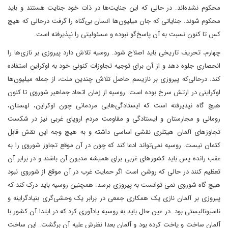
محکوم نشده‌اند. در حالی که این جنایت‌ها در ذات خود جنایت هستند و باید
محکوم شوند. جنایاتی که جان میلیون‌‌ها انسان بی‌گناه را گرفت درحالی که هیچ
کس تا کنون نسبت به آن پاسخ‌گو نبوده و مسئولیتی را نپذیرفته است.
چهارم، تحریف تاریخی باید اصلاح شود. روسیه تلاش دارد پیروزی بر نازی‌ها را
انحصاری جلوه دهد و از آن برای توجیه تجاوزات کنونی خود به اوکراین استفاده
کند. درحالی‌که پیروزی بر نازیسم حاصل تلاش چندین ملت، از جمله میلیون‌ها
اوکراینی در ارتش سرخ بوده است. روسیه از زمان اتحاد جماهیر شوروی تا کنون
هیچ گاه نپذیرفته است که ایستادگی‌هایی مردمانی چون اوکراین، لهستان،
رومانی و مجارستان و ایستادگی و مقاومت مردم اروپای غربی نیز در شکست
تجاوزهای آلمان هیتلری نقشی اساسی داشته و به هیچ وجه این نقش قابل
کتمان نیست. روسیه نمی‌تواند ادعا کند که چون در آن موقع تجاوز شوروی را به
عقب رانده پس باید کشورهای غربی برای همیشه مدیون آن باشند و در برابر آن
تعظیم کنند در حالی که روشن است اگر حمایت غرب در آن موقع از شوروی نبود
هیچ گاه شوروی نمی توانست به پیروزی برسد. همچنین روسیه باید درک کند که
پیروزی بر آلمان نازی یک همکاری جمعی در برابر یک وحشی‌گری بنیادگراینه و
ناسیونالیستی بود. در عین حال باید به روسیه یادآوری کرد که در ابتدا آن کشور با
آلمان ساخت و پاخت کرده بود و آلمان بعدا نظرش علیه آن برگشت. این ساخت