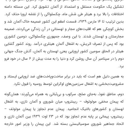
تشکیل یک حکومت مستقل و استمداد از آلمان تشویق کرد. این مسئله دامنه
اختلافات را بالا برد و هیتلر طی شش ماه، چکسلواکی را از نقشه اروپا حذف کرد.
بدین ترتیب تا ۱۶ مارس ۱۹۳۹، قسمت اعظم این کشور ضمیمه خاک آلمان شد و
بخش کوچکی هم که اقلیت‌های مجار و لهستانی در آن زندگی می‌کردند، ضمیمه
مجارستان و لهستان شدند. با این وصف، جمهوری چکسلواکی، دومین کشوری
بود که پس از تصرف اتریش، به اشغال آلمان هیتلری درآمد. روند کشور گشایی
هیتلر در الحاق سومین کشور اروپایی یعنی لهستان به آلمان، آتش جنگ جهانی
دوم را در سپتامبر آن سال روشن کرد و دنیا را به مدت بیش از ۶ سال در خود فرو
برد.
به همین دلیل هم است که باید در برابر ساخت‌وپاخت‌های ضد اروپایی ایستاد و
مشروعیت‌بخشی به اشغال سرزمین‌های اوکراین توسط روسیه را ‌قبول نکرد.
دوم، مناطق نفوذ، به‌جای صلح، سرکوب و بی‌ثباتی به همراه می‌آورند؛ همان‌گونه
که پیمان مخفی مولوتوف – ریبنتروپ میان شوروی و آلمان نازی، به اشغال
لهستان و کشورهای بالتیک انجامید. پیمان عدم تجاوز یا پیمان مولوتف –
ریبنتروپ پیمانی بر پایه عدم تجاوز بود که در ۲۳ اوت ۱۹۳۹ بین آلمان نازی و
اتحاد جماهیر شوروی سوسیالیستی بسته شد. این پیمان را وزیر امور خارجه