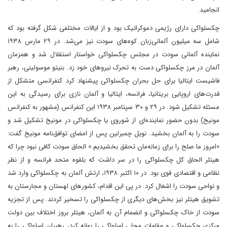
انجامید.
چکسلواکی دارای رژیمی دموکراتیک بود و از ایالات مختلفی شکل گرفته بود که
شامل سه میلیون آلمانی‌زبان کوه‌های سودت نیز می‌شد. در ۲۹ مارس ۱۹۳۸
نماینده آلمانی سودت در مجلس چکسلواکی خواستار استقلال شد و همزمان
آلمان در مرز چکسلواکی دست به تحرک نیروهای خود زد. بنیتو موسولینی، رهبر
فاشیست ایتالیا برای حل بحران چکسلواکی پیشنهاد کرد کنفرانسی متشکل از
قدرت‌های اروپایی بریتانیا، فرانسه، ایتالیا و آلمان نازی برای رسیدگی به این
مسئله تشکیل شود. در ۲۹ و ۳۰ سپتامبر ۱۹۳۸ این کنفرانس (مشهور به کنفرانس
مونیخ) بدون حضور نماینده‌ای از شوروی یا چکسلواکی در مونیخ تشکیل شد و
سودت را به آلمان بخشید. نویل چمبرلین پس از امضای توافق‌نامه مونیخ گفت:
«امروز ما صلح را برای زمانه‌مان تحقق بخشیدیم.» الحاق سودت کافی نبود چرا که
هیتلر الحاق کل چکسلواکی را در سر داشت که بلقوه متحد فرانسه و از نظر
نظامی و اقتصادی قوی بود. در ۱۰ اکتبر ۱۹۳۸، ارتش آلمان به چکسلواکی وارد شد
و نواحی سودت را اشغال کرد. در پی این اقدام، کشورهای لهستان و مجارستان به
تشویق هیتلر نیز بخش‌های دیگری از چکسلواکی را تسخیر کردند. پس از تجزیه
سودت از خاک چکسلواکی و انضمام آن به آلمان، هیتلر بروز اختلاف بین دولت
مرکزی چکسلواکی و مقامات محلی اسلواکی را بهانه کرد، رهبران اسلواکی را به