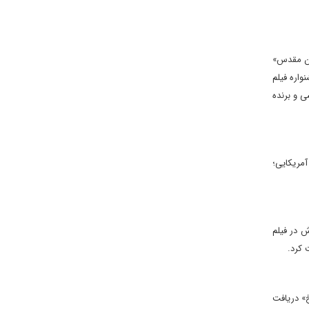
می وایس» Miami Vice، «در بروژ» In Bruges و «کشتن گوزن مقدس»
Golden I را در بیست و یکمین جشنواره فیلم
حضور «ادوارد برگر» Edward Berger کارگردان سوئیسی و برنده
Noah Ba کارگردان و فیلمنامه‌نویس آمریکایی؛
سته‌اش در فیلم
وریخ» دریافت