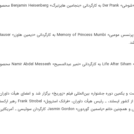
همچنین جایزه «تماشاگران کودکان» در این دوره به فیلم سینمای
جایزه بهترین فیلم توسط منتقدان سینما به فیلم سینمایی «یا
د.
جایزه کلیساهای زوریخ به فیلم مستند بلند «زندگی پس از سیهام
و یکمین دوره جشنواره بین‌المللی فیلم «زوریخ» برگزار شد و اعضای هیأت داوران 
بودند از؛ خانم «هیلدور گودنادوتیر» Hildur Guðnadóttir آهنگساز از کشور ایسلند، 
آلمان، «بالز باخمن» Balz Bachmann رهبر ارکستر از کشور سوئیس و همچنین خانم «یاسمین گوردون» Jasmin Gordon 