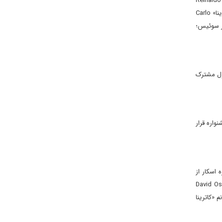
اعضای هیأت داوران بخش «مسابقه فیلم بلند» در بیست و یکمین دوره جشنواره بین‌المللی فیلم «زوریخ» که عبارت بودند از؛ «رینالدو مارکوس گرین» Reinaldo
Marcus Green کارگردان و تهیه‌کننده از کشور آمریکا ـ رئیس هیأت داوران، خانم «لئونی بنش» Leonie Benesch بازیگر از کشور آلمان، «کارلو کرستوـ دینا» Carlo
هارت» Nicole Reinhardt متصدی فیلم از کشور سوئیس؛
ه فیلم سینمایی «پدر» Father به کارگردانی «ترزا نووتووا» Tereza Nvotová محصول مشترک
وران این جشنواره قرار
من» Matthew Heineman فیلمساز نامزد جایزه اسکار از
س هیأت داوران، خانم «اودسا ری» Odessa Rae تهیه‌کننده فیلم سینمایی «صدای هند رجب» از کشور آمریکا، «دیوید اوسیت» David Osit
انمارک و همچنین خانم «کاترینا