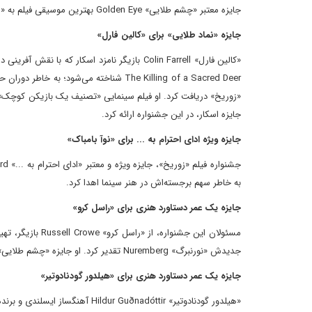
جایزه معتبر «چشم طلایی» Golden Eye بهترین موسیقی فیلم به «میکال گریگوروویچ» Mikal Grigorowitsch آهنگساز آلمانی اهدا شد.
جایزه «نماد طلایی» برای «کالین فارل»
جایزه اسکار، در این جشنواره ارائه کرد.
جایزه ویژه ادای احترام به ... برای «نوآ بامباک»
به خاطر سهم برجسته‌اش در هنر سینما اهدا کرد.
جایزه یک عمر دستاورد هنری برای «راسل کرو»
مسئولان این جشنو
جدیدش «نورنبرگ» Nuremberg تقدیر کرد. او جایزه «چشم طلایی» را با حضور «جیمز وندربیلت» James Vanderbilt کارگردان این فیلم در زوریخ، دریافت کرد.
جایزه یک عمر دستاورد هنری برای «هیلدور گودنادوتیر»
«هیلدور گودنادوتیر» Guðnadóttir