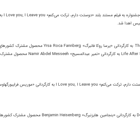
جایزه معتبر «چشم طلایی» Eye
فیلم مستند بلند «زمین زیر پای ما» The Ground Beneath Our Feet به کارگردانی «یرسا روکا فانبرگ»  Fannberg
لهستان و همچنین فیلم مستند بلند «زندگی پس از سیهام» Life After Siham به کارگردانی «نمیر
جایزه هیأت داوران کودکان نیز به فیلم سینمایی «شوخی» Der Prank به کارگردانی «بنجامین هایزنبرگ» senberg