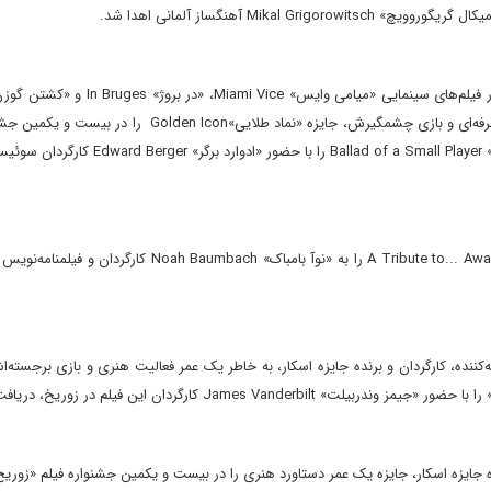
«کالین فارل» Colin Farrell بازیگر نامزد اسکار که با نقش آفرینی در فیلم‌های سینمایی «میا
The Killing of a Sacred Deer شناخته می‌شود؛ به خاطر دوران حرفه‌ای و بازی چشمگیرش، جایزه «نماد طلایی»con
«زوریخ» دریافت کرد. او فیلم سینمایی «تصنیف یک بازیکن کوچک» Ballad of a Small Player را با 
جشنواره فیلم «زوریخ»، جایزه ویژه و معتبر «ادای احترام به ...» A Tribute to... Award را به «نوآ بامباک» umbach
اره، از «راسل کرو» Russell Crowe بازیگر، تهیه‌کننده، کارگردان و برنده جایزه اسکار، به خاطر یک عمر فعالیت هنری و بازی برج
Hildur  آهنگساز ایسلندی و برنده جایزه اسکار، جایزه یک عمر دستاورد هنری را در بیست و یکمین جشنواره فیلم «ز