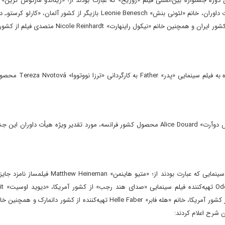
Cresto-Dina تهیه‌کننده از کشور ایتالیا، «علی عسگری» کارگردان از کشور ایران و همچنین خانم «نیکول راین
جایزه معتبر «چشم طلایی» Golden Eye بهترین فیلم این جشنواره ب
فیلم سینمایی «نامه‌های عاشقانه» Love Letters به کارگردانی «آلیس دوآرت» Alice Douard محصول کشور فرانسه، مورد تقدیر ویژه هیأت دا
اعضای هیأت داوران بخش «مسابقه مستند» در این رویداد معتبر سینمایی که عبارت بودند از؛ «متیو هاین
کشور آمریکا ـ رئی
کارگردان برنده جایزه «امی» Emmy با فیلم سینمایی «شکارچیان» از کشور آمریکا، خانم «هله فابر» Helle Faber تهیه‌کننده از کشور د