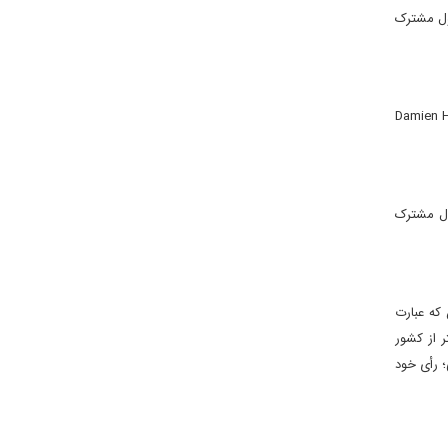
ی «شوخی» Der Prank به کارگردانی «بنجامین هایزنبرگ» Benjamin Heisenberg محصول مشترک
دبود پرنسس مومبی» Memory of Princess Mumbi به کارگردانی «دیمین هاوزر» Damien Hauser
» Life After Siham به کارگردانی «نمیر عبدالمسیح» Namir Abdel Messeeh محصول مشترک
که عبارت
ـ رئیس هیأت داوران، «فرانک استروبل» Frank Strobel رهبر ارکستر از کشور
کارگردان سوئیسی ـ آمریکایی؛ رأی خود