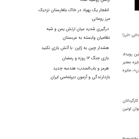
انفجار یک پهپاد در خاک بلغارستان نزدیک
مرز رومانی
درگیری شدید میان ارتش یمن و شبه
نی «ترزا
نظامیان وابسته به عربستان
هشدار چین به ژاپن: با آتش بازی نکنید
سئولان این رویداد
بازی جنگ ۱۲ روزه و رمضان
 برگزار شد و جایزه معتبر
هرمز و باب‌المندب؛ هندسه جدید
کان»، جایزه
بازدارندگی و آزمون دیپلماسی ایران
رائه دهند. 14 اثر اول، دوم و سوم از کارگردانان
وان اولین