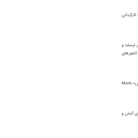
Golden  بهترین فیلم این بخش از جشنواره به فیلم مستند بلند «دوستت دارم، ترکت می‌کنم» I Love you, I Leave you به کارگردانی
Yrsa Roca محصول مشترک کشورهای ایسلند و
 عبدالمسیح» Namir Abdel Messeeh محصول مشترک کشورهای
جایزه «تماشاگران» در این دوره از جشنواره به فیلم مستند بلند «دوستت دارم، ترکت می‌کنم» I Love you, I Leave you به کارگردانی «موریس فرایبورگهاوس» Moris
Benjamin Hei محصول مشترک کشورهای آلمان و