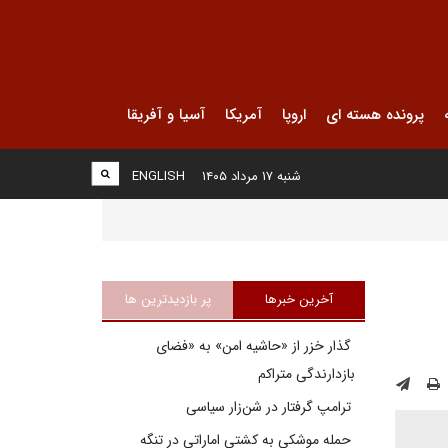
پرونده هسته ای
اروپا
آمریکا
آسیا و آفریقا
شنبه ۱۷ مرداد ۱۴۰۵
ENGLISH
آخرین خبرها
پر بازدیدترین ها
گذار خزر از «حاشیه امن» به «فضای
بازدارندگی متراکم
ترامپ گرفتار در شن‌زار سیاسی
حمله موشکی به کشتی اماراتی در تنگه