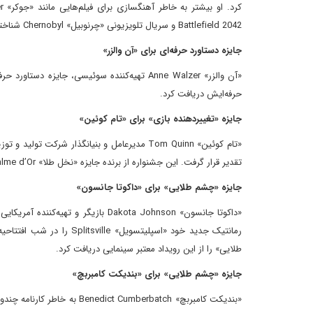
Battlefield 2042 و سریال تلویزیونی «چرنوبیل» Chernobyl شناخته می‌شود.
جایزه دستاورد حرفه‌ای برای «آن والزر»
حرفه‌ایش دریافت کرد.
جایزه «تغییردهنده بازی» برای «تام کوئین»
تقدیر قرار گرفت. این جشنواره از برنده جایزه «نخل طلا» Palme d’Or به خاطر دستاوردها و مشارکت‌های برجسته‌اش در صنعت سینما تقدیر کرد.
جایزه «چشم طلایی» برای «داکوتا جانسون»
رمانتیک جدید خود «اسپلیت
طلایی» را از این رویداد معتبر سینمایی دریافت کرد.
جایزه «چشم طلایی» برای «بندیکت کامبربچ»