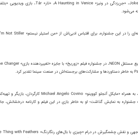
«داکوتا جانسون» Dakota Johnson بازیگر و تهیه‌کننده آمریکایی، به همراه «مایکل آنجلو کووینو» l Angelo Covino
سویل» Splitsville را در شب افتتاحیه جشنواره به نمایش گذاشت؛ او به خاطر بازی در این فیلم و کارنامه درخشانش