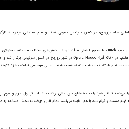
مللی فیلم «زوریخ» در کشور سوئیس معرفی شدند و فیلم سینمایی «پدر» به کارگردا
مراسم اختتامییه بیست و یکمین دوره جشنواره بین‌المللی فیلم «زوریخ» Zurich با حضور اعضای هیأت داوران بخش‌های مختلف مسابقه، م
معتبر سینمایی، سینماگران حاضر در جشنواره و علاقمندان به هنر هفتم، در «خانه اُپرا» Opera House در شهر زوریخ در کشور سوئیس
دگان بخش‌های «مسابقه فیلم بلند»، «مسابقه مستند»، «مسابقه بین‌المللی موسیقی فیلم»، جایزه «کود
جشنواره فیلم «زوریخ» هر ساله به فیلمسازان نوظهور این فرصت را می‌دهد تا آثار خود را به مخاطبان بین‌المللی ا
مستند و فیلم بلند با هم رقابت می‌کنند. تمام آثار راه‌یافته به بخش مسابقه به عن