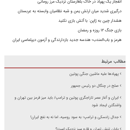
انفجار یک پهپاد در خاک بلغارستان نزدیک مرز رومانی
درگیری شدید میان ارتش یمن و شبه نظامیان وابسته به عربستان
هشدار چین به ژاپن: با آتش بازی نکنید
بازی جنگ ۱۲ روزه و رمضان
هرمز و باب‌المندب؛ هندسه جدید بازدارندگی و آزمون دیپلماسی ایران
مطالب مرتبط
پهپادها علیه ماشین جنگی پوتین
صلح در چنگال دو رئیس جمهور
ایران و آغاز عصر تاراجگری پوتین و ترامپ/ باید میز قرمز بین تهران و
واشنگتن ایجاد شود
جدال زلنسکی و ترامپ؛ به سود روسیه، اما نه به نفع ایران!
پایان تنش تهران و قاره سبز نزدیک است؟