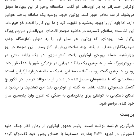
اوکراین خساراتی به بار آورده‌اند. او گفت: متأسفانه برخی از این پهپادها موفق
می‌شوند از سد دفاعی عبور کنند. پوتین افزود: روسیه یک سامانه پدافند هوایی
دارد، اما باید آن را بهبود بخشید و تقویت کرد و ما این کار را انجام خواهیم داد.
این نشست رسانه‌ای گسترده در حاشیه مجمع اقتصادی بین‌المللی سن‌پترزبورگ
برگزار شد؛ رویدادی که پوتین هر سال آن را به ‌عنوان نمایشگاه جذب
سرمایه‌گذاری معرفی می‌کند. چند ساعت پیش از آغاز رسمی این مجمع در روز
چهارشنبه، حمله پهپادی اوکراین باعث آتش‌سوزی در یک پایانه نفتی در
سن‌پترزبورگ شد و همچنین یک پایگاه دریایی در نزدیکی شهر را هدف قرار داد.
پوتین همچنین گفت روسیه آماده دستیابی به یک مصالحه درباره اوکراین است؛
مصالحه‌ای که با تفاهم‌های حاصل‌شده در دیدار او با دونالد ترامپ در انکوریج
آلاسکا همخوانی داشته باشد. به گفته او، اوکراین باید این تفاهم‌ها را بپذیرد تا
امکان دستیابی به توافقی برای پایان‌دادن به جنگی که اکنون وارد پنجمین سال
خود شده، فراهم شود.
بن‌بست
خبرگزاری فرانسه نوشته است: رئیس‌جمهور اوکراین از زمان آغاز جنگ علیه
کشورش در فوریه ۲۰۲۲ به‌ندرت مستقیما با همتای روس خود گفت‌وگو کرده