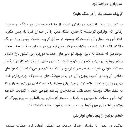
امتیازاتی خواهند بود.
کی‌یف دست بالا را در جنگ دارد؟
به نظر می‌رسد زلنسکی در تلاش است از مقطع حساسی در جنگ بهره ببرد؛
زمانی که اوکراین توانسته تا حدی ابتکار عمل را در میدان نبرد باز پس بگیرد.
البته این به معنای آن نیست که روسیه در مقابل کی‌یف دست پایین را در جنگ
داشته باشد، اما وضعیت اوکراین جهش قابل توجهی در میدان جنگ داشته است؛
موضوعی که عمدتا به دلیل بهبود توانایی‌های حملات دوربرد این کشور رخ داده و
پیشروی‌های روسیه را دشوارتر کرده است. در عین حال، مسکو هم کارزار مرگ‌بار
حملات هوایی خود علیه سراسر اوکراین را تشدید کرده و می‌کوشد از کمبودهای
نظامی کی‌یف و آسیب‌پذیری آن در برابر موشک‌های بالستیک بهره‌برداری کند.
پوتین روز پنجشنبه اعلام کرد روسیه برای مقابله با حملات اخیر پهپادی اوکراین که
به عمق خاک روسیه رسیده‌اند، سامانه‌های پدافند هوایی خود را تقویت خواهد
کرد. این حملات همچنین بر فضای مجمع اقتصادی بین‌المللی سن‌پترزبورگ که
ویترین اقتصادی مهم کرملین محسوب می‌شود، سایه انداخته‌اند.
خشم پوتین از پهپادهای اوکراینی
پوتین در دیدار با رؤسای خبرگزاری‌های بین‌المللی اذعان کرد حملات پهپادی