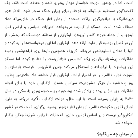
است، اما در چندین نوبت خواستار دیدار رودررو شده و معتقد است فقط یک
گفت‌وگوی مستقیم می‌تواند به توافقی برای پایان جنگ منجر شود. تلاش‌های
دیپلماتیک با میانجیگری ایالات متحده از زمان آغاز جنگ در خاورمیانه عملا
متوقف شده است. مسکو از کی‌یف می‌خواهد امتیازات سیاسی و ارضی قابل
‌توجهی، از جمله خروج کامل نیروهای اوکراینی از منطقه دونتسک که بخشی از
آن در کنترل روسیه قرار دارد، ارائه دهد. اوکراین اما این درخواست‌ها را رد کرده و
آنها را معادل تسلیم‌شدن می‌داند. کی‌یف همچنین بارها برای فراهم‌شدن زمینه
مذاکرات، پیشنهاد برقراری یک آتش‌بس طولانی‌مدت را مطرح کرده، اما مسکو
این پیشنهاد را نپذیرفته و استدلال می‌کند چنین آتش‌بسی فرصت بازسازی و
تقویت توان نظامی را در اختیار ارتش اوکراین قرار خواهد داد. ولادیمیر پوتین
روز پنجشنبه بار دیگر مشروعیت سیاسی همتای اوکراینی خود را برای انجام
مذاکرات زیر سؤال برده و یادآور شده بود دوره ریاست‌جمهوری زلنسکی در سال
۲۰۲۴ به پایان رسیده است. با این حال، دولت اوکراین تأکید می‌کند به دلیل
اجرای قانون حکومت نظامی از زمان آغاز تهاجم روسیه، برگزاری انتخابات در کشور
امکان‌پذیر نیست و بر اساس قوانین جاری، انتخابات تا پایان شرایط جنگی برگزار
نخواهد شد.
در میدان چه می‌گذرد؟