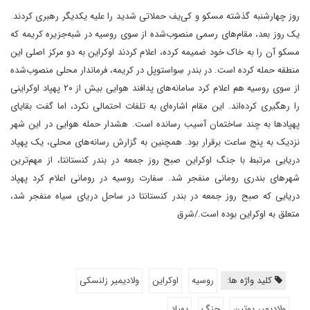
روز چهارشنبه گذشته مسکو و کی‌یف حملاتی شدید را علیه یکدیگر رهبری کردند.
یک روز بعد، مقام‌های رسمی منصوب‌شده از سوی روسیه در شبه‌جزیره کریمه که
مسکو آن را به خاک خود ضمیمه کرده، اعلام کردند اوکراین به دو مرکز اصلی این
منطقه حمله کرده است. در بندر سِواستوپل در کریمه، فرماندار محلی منصوب‌شده
از سوی روسیه هم اعلام کرد سامانه‌های پدافند هوایی بیش از ۲۰ پهپاد اوکراینی
را رهگیری کرده‌اند. این مقام اشاره‌ای به تلفات احتمالی نکرد، اما گفت بقایای
پهپادها به چند ساختمان آسیب رسانده است. هشدار حمله هوایی در این شهر
نزدیک به پنج ساعت برقرار بود. همچنین به گزارش رسانه‌های محلی، یک پهپاد
دریایی مرتبط با جنگ اوکراین صبح روز جمعه در بندر کنستانتا، از مهم‌ترین
شهرهای بندری رومانی منفجر شد. سفارت روسیه در رومانی اعلام کرد پهپاد
دریایی که صبح روز جمعه در بندر کنستانتا در ساحل دریای سیاه منفجر شد،
متعلق به اوکراین بوده است./شرق
کلید واژه ها:
روسیه
اوکراین
ولادیمیر زلنسکی
ولادیمیر پوتین
جنگ
پهپاد