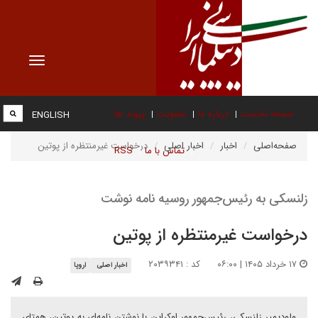
Toggle
vigation
صفحه نخست
درباره ما
عضویت
پیوند ها
ENGLISH
صفحه‌اصلی
اخبار
اخبار اصلی
درخواست غیرمنتظره از پوتین
تماس با ما
RSS
زلنسکی به رئیس‌جمهور روسیه نامه نوشت
درخواست غیرمنتظره از پوتین
۱۷ خرداد ۱۴۰۵ | ۰۶:۰۰
کد : ۲۰۳۹۳۴۱
اخبار اصلی
اروپا
ولودیمیر زلنسکی، رئیس‌جمهور اوکراین با نوشتن نامه‌ای به پوتین، همتای