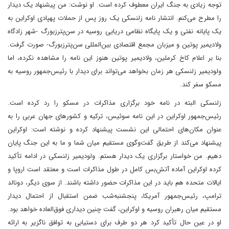
توجه زیادی به جنگ ایران معطوف کرده است. او نوشت: من پیشنهاد یک دیدار
را مطرح می‌کنم. انتشار نامه زلنسکی یک روز پس از حملات پهپادی اوکراین به
یک پایانه نفتی و یک پایگاه نظامی دریایی روسیه در سن‌پترزبورگ -شهر زادگاه
ولادیمیر پوتین و میزبان مجمع اقتصادی بین‌المللی سن‌پترزبورگ- صورت گرفت.
بنا بر اعلام کاخ کرملین، ولادیمیر پوتین هنوز این نامه را مشاهده نکرده، اما
ولودیمیر زلنسکی هر زمان بخواهد می‌تواند برای دیدار با رئیس‌جمهور روسیه به
مسکو سفر کند.
زلنسکی البته در نامه خود برگزاری مذاکرات در مسکو را رد کرده است.
رئیس‌جمهور اوکراین در این نامه سوئیس، ترکیه و کشورهای جهان عربی را به
‌عنوان مکان‌های احتمالی این نشست پیشنهاد کرده و نوشته است: اوکراین
پیشنهاد می‌کند از طریق گفت‌وگوی مستقیم میان شما و ما به این جنگ پایان
دهیم. من خواستار برگزاری یک دیدار هستم. ولودیمیر زلنسکی در ادامه تأکید
کرده اوکراین آماده آتش‌بس کامل در طول مذاکرات است و معتقد است اروپا و
ایالات متحده هم باید در این مذاکرات حضور داشته باشند. از سوی دیگر، دونالد
ترامپ، رئیس‌جمهور آمریکا، پنجشنبه‌شب ضمن استقبال از احتمال دیدار
مستقیم میان رهبران روسیه و اوکراین، گفت چنین دیداری فوق‌العاده خواهد بود.
او در عین حال تأکید کرد هر دو طرف برای دستیابی به توافق ناگزیر به ارائه