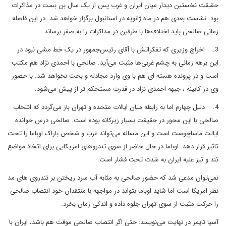
حقيقت نخستين ديدار ميان ايران و غرب پس از يک سال بن بست در مذاکرات
بود. نشست بعدى هم در ماه ژانويه در استانبول برگزار خواهد شد. در اين فاصله
زمانى صالحى بايد اختلاف‌ها با طرفين در مذاکرات را به صفر برساند.
3.
اخراج وزيرى که تفکراتش با آقاى رئيس‌جمهور در يک خط مشى نبود در
اين برهه زمانى به چشم غربى‌ها مثبت مى‌آيد. صالحى با احمدى نژاد هم مکتب
است و در پرونده هسته اى هم با وى وارد مجادله و بحث نخواهد شد. با حضور
وى در کابينه ، جبهه احمدى نژاد در قدرت مستحکم تر از پيش مى‌شود.
4.
دليل چهارم اما به رابطه ميان ايالات متحده و تهران باز مى‌گردد که انتخاب
صالحى با اين محور در حقيقت بسيار زيرکانه بوده است. صالحى درس خوانده
ايالت ماساچوست است و اين مساله مى‌تواند غرب و شخص باراک اوباما را تحت
تاثير قرار دهد. اوباما در حال حاضر از سوى تندروهاى امريکايى براى اتخاذ مواضع
تند و تيز عليه ايران به شدت تحت فشار است.
نمى‌توان مدعى شد که حضور صالحى به مثابه آب سرد ريختن بر تندروى هاى مد
نظر امريکا است اما شايد اوباما بتواند در مواجهه با منتقدان خود انتصاب صالحى
را حرکت مثبت از سوى تهران جلوه داده و اندکى زمان بخرد.
آسيا تايمز در نهايت مى‌نويسد: حتى اگر انتصاب صالحى موقت هم باشد، ايران با