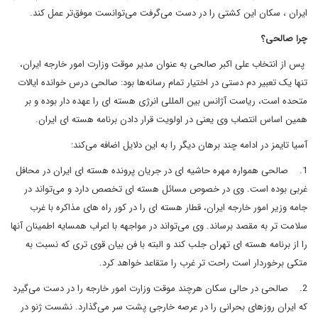
ايران ، سکان اين کشتى را در دست مى‌گرفت مى‌توانست موفق‌تر عمل کند.
چرا صالحى؟
پس از انتخاب على اکبر صالحى به عنوان مدير موقت وزارت امور خارجه ايران،
تنها يک تعبير دم دستى در اختيار تمام رسانه‌ها بود: صالحى درس خوانده ايالات
متحده است، رياست آژانس بين المللى انرژى هسته اى را عهده دار بوده و بر
همين اساس انتصاب وى يعنى در اولويت قرار دادن برنامه هسته اى ايران.
آسيا تايمز در ادامه چند برهان ديگر را به اين دلايل اضافه مى‌کند:
1.
صالحى همواره مهره حاشيه اى در جريان پرونده هسته اى ايران در محافل
غربى بوده است. وى در خصوص مسائل هسته اى تخصص دارد و مى‌تواند در
جامه وزير امور خارجه ايران، قطار هسته اى را در کور راه هاى مذاکره با غرب
سلامت تر به مقصد برساند. وى مى‌تواند در مواجهه با اعراب همسايه اطمينان آنها
را از برنامه هسته اى تهران جلب کند و البته با فن بيان قوى ترى که نسبت به
متکى برخوردار است راحت تر غرب را متقاعد خواهد کرد.
2.
صالحى در حالى سکان هرچند موقت وزارت امور خارجه را در دست مى‌گيرد
که ايران روزهاى بحرانى را در عرصه خارجى پشت سر مى‌گذارد. نشست ژنو در