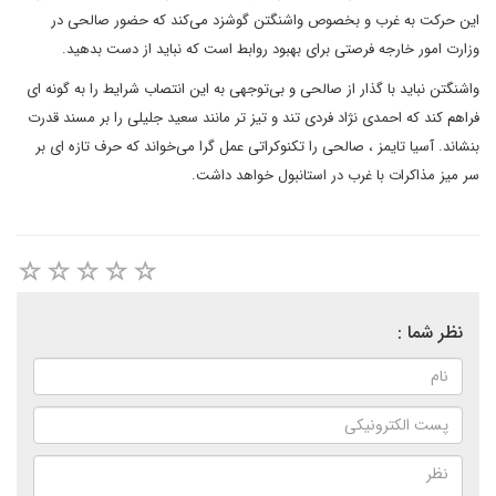
اين حرکت به غرب و بخصوص واشنگتن گوشزد مى‌کند که حضور صالحى در
وزارت امور خارجه فرصتى براى بهبود روابط است که نبايد از دست بدهيد.
واشنگتن نبايد با گذار از صالحى و بى‌توجهى به اين انتصاب شرايط را به گونه اى
فراهم کند که احمدى نژاد فردى تند و تيز تر مانند سعيد جليلى را بر مسند قدرت
بنشاند. آسيا تايمز ، صالحى را تکنوکراتى عمل گرا مى‌خواند که حرف تازه اى بر
سر ميز مذاکرات با غرب در استانبول خواهد داشت.
نظر شما :