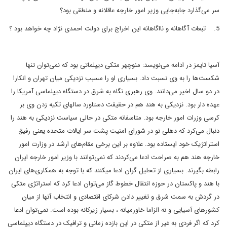
سر مى‌گذارد جابه‌جايى وزير امور خارجه عاقلانه و منطقى بود؟
5.
تبعات آگاهانه و نااگاهانه اين اخراج براى دولت احمدى نژاد چه خواهد بود ؟
آسيا تايمز در ادامه مى‌نويسد: منوچهر متکى ديپلماتى بود که نمى‌توان تنها
شکست‌ها را به وى نسبت داد. بسيارى او را مسبب نزديکى ميان تهران و انکارا
در دو سال اخير مى‌دانند. وى رهبرى نگاه به شرق در دستگاه ديپلماسى آمريکا را
عهده دار بود. نزديکى به هند هم در حقيقت دستاورد سالهاى تکيه زدن وى بر
کرسى وزرات امور خارجه بود. متاسفانه متکى در حالى سياست نزديکى به هند را
دنبال مى‌کرد که دهلى نو در شوراى امنيت پشت سر ايالات متحده يعنى رفيق
استراتژيک خود ايستاده بود. علاوه بر اين برخى مقام‌هاى ارشد در وزارت امور
خارجه هند هم به صراحت ادعا مى‌کردند که نمى‌توانند با وزير امور خارجه ايران
رابطه بگيرند. بسيارى از تحليل گران ادعا ميکنند که با توجه به همکارى‌هاى ايران
با هند و پاکستان در حوزه انتقال خطوط گاز مى‌توان ادعا کرد که استراتژى متکى
در گردش به سمت شرق و تغيير دادن شرکاى اقتصادى و انتخاب آنها از ميان
کشورهاى آسيايى و نه الزاما خاورميانه ، بسيار زيرکانه بوده است. نمى‌توان ادعا
کرد که اگر فردى به غير از متکى در اين بازده زمانى و ترافيک در دستگاه ديپلماسى