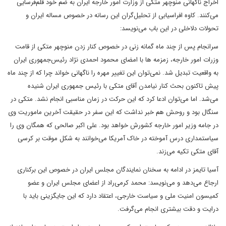
اخراج ناگهانى منوچهر متکى از وزارت امور خارجه ايران به ضم خود قلم‌فرسايى
مى‌کنند. کاوه افراسيابى از تحليل‌گران اين رسانه در خصوص مساله ايران و
تحولات دلاخلى در اين باب مى‌نويسد:
سرانجام پس از چند ماه گمانه زنى در خصوص کنار زدن منوچهر متکى از قامت
وزرات امور خارجه، زمزمه ها با امضاى محمود احمدى نژاد رئيس‌جمهورى ايران
به واقعيت تبديل شد. نمى‌توان اين تغيير مهره را ناگهانى خواند چرا که از چند ماه
پيش تا‌کنون بحث کنار نيامدن آقاى متکى با رئيس جمهورى ايران شنيده
مى‌شد. اما مى‌توان ادعا کرد که اين حرکت در زمان مناسبى انجام نشد. متکى در
سنگال بود و روحش هم خبر نداشت که اين سفر در حقيقت آخرين ماموريت وى
در جامه وزير امور خارجه کشورش خواهد بود. على اکبر صالحى که همگان وى را
سياستمدارى درس آموخته در خاک آمريکا مى‌خوانند به شکل موقت بر کرسى
آقاى متکى تکيه مى‌زند.
آسيا تايمز در ادامه به سخنان نمايندگان مجلس ايران در خصوص اين برکنارى
ارجاع مى‌دهد و مى‌نويسد: محمد کرمى‌راد از اعضاى مجلس ايران و عضو
کميسون امنيت ملى و سياست خارجى، اعتقاد دارد که اين جايگزينى بايد با
درايت و دقت بيشترى انجام مى‌گرفت.