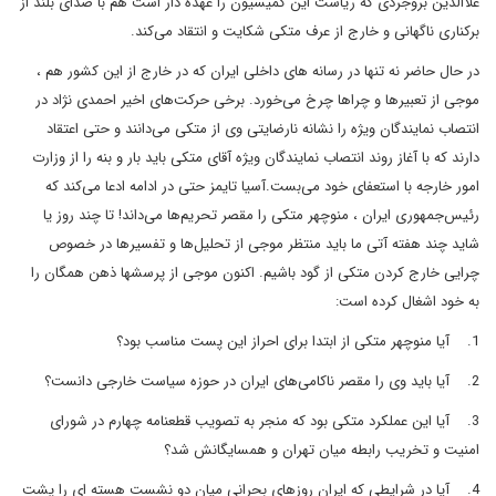
علاالدين بروجردى که رياست اين کميسيون را عهده دار است هم با صداى بلند از
برکنارى ناگهانى و خارج از عرف متکى شکايت و انتقاد مى‌کند.
در حال حاضر نه تنها در رسانه هاى داخلى ايران که در خارج از اين کشور هم ،
موجى از تعبيرها و چراها چرخ مى‌خورد. برخى حرکت‌هاى اخير احمدى نژاد در
انتصاب نمايندگان ويژه را نشانه نارضايتى وى از متکى مى‌دانند و حتى اعتقاد
دارند که با آغاز روند انتصاب نمايندگان ويژه آقاى متکى بايد بار و بنه را از وزارت
امور خارجه با استعفاى خود مى‌بست.آسيا تايمز حتى در ادامه ادعا مى‌کند که
رئيس‌جمهورى ايران ، منوچهر متکى را مقصر تحريم‌ها مى‌داند! تا چند روز يا
شايد چند هفته آتى ما بايد منتظر موجى از تحليل‌ها و تفسيرها در خصوص
چرايى خارج کردن متکى از گود باشيم. اکنون موجى از پرسشها ذهن همگان را
به خود اشغال کرده است:
1.
آيا منوچهر متکى از ابتدا براى احراز اين پست مناسب بود؟
2.
آيا بايد وى را مقصر ناکامى‌هاى ايران در حوزه سياست خارجى دانست؟
3.
آيا اين عملکرد متکى بود که منجر به تصويب قطعنامه چهارم در شوراى
امنيت و تخريب رابطه ميان تهران و همسايگانش شد؟
4.
آيا در شرايطى که ايران روزهاى بحرانى ميان دو نشست هسته اى را پشت