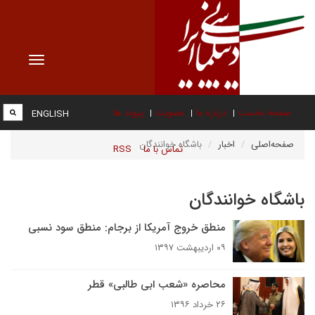
Toggle
vigation
صفحه نخست
درباره ما
عضویت
پیوند ها
ENGLISH
صفحه‌اصلی
اخبار
باشگاه خوانندگان
تماس با ما
RSS
باشگاه خوانندگان
منطق خروج آمریکا از برجام: منطق سود نسبی
۰۹ اردیبهشت ۱۳۹۷
محاصره «شعب ابی طالبی» قطر
۲۶ خرداد ۱۳۹۶