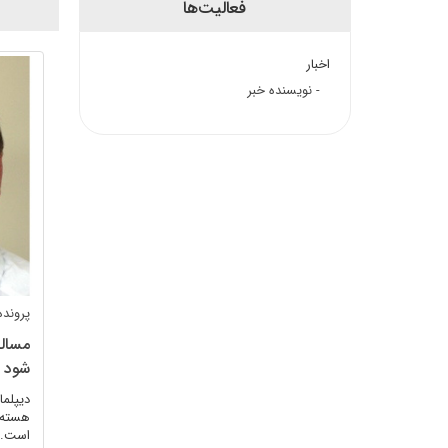
فعالیت‌ها
اخبار
- نویسنده خبر
پروند
مساله
شود
دیپلما
هسته ا