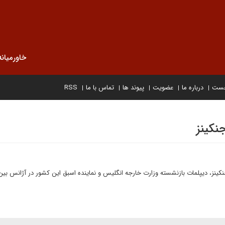
خاورمیانه
خست
درباره ما
عضویت
پیوند ها
تماس با ما
RSS
جنکینز
نکینز، ديپلمات بازنشسته وزارت خارجه انگليس و نماينده اسبق اين كشور در آژانس بين