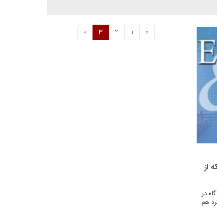
»
3
2
1
«
 از
گاه در
رد هم