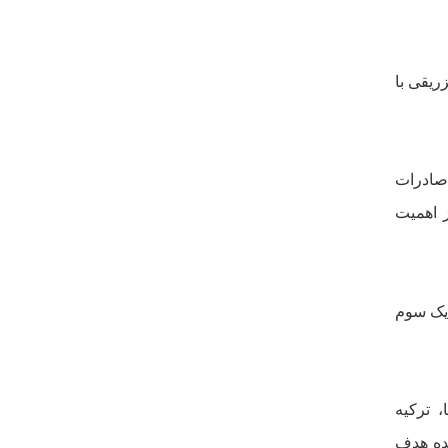
 مترمکعب خواهد رسيد . بيش از 70 درصد گاز تزريقى با
تا سال 1404 مى‌باشد. موافقان صادرات
از اهميت
ه کمتر از يک سوم
‌ترکيه
مده هدف