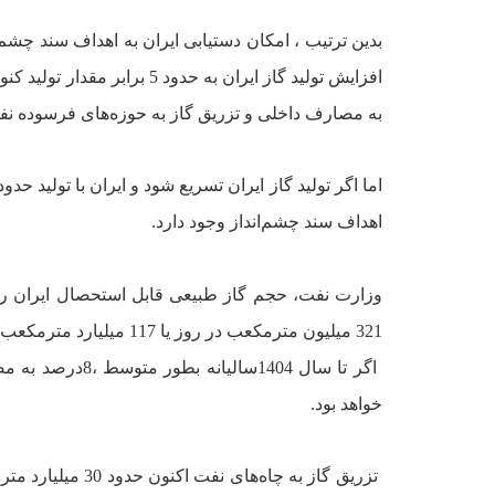
افزايش توليد گاز ايران به حدود 5 برابر مقدار توليد کنونى ميسر خواهد بود. اين در حالى‌است که
به مصارف داخلى و تزريق گاز به حوزه‌هاى فرسوده نفتى
اهداف سند چشم‌انداز وجود دارد.
321 ميليون مترمکعب در روز يا 117 ميليارد مترمکعب در سال بر‌آورد کرده ‌است.
خواهد بود.
تزريق گاز به چاه