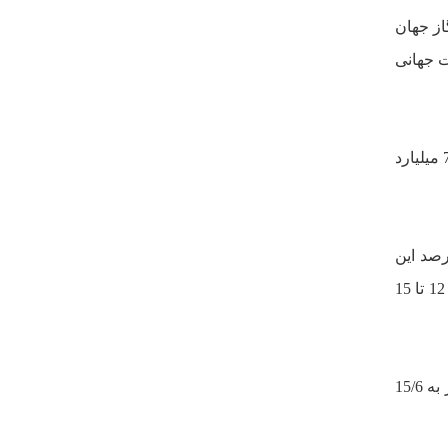
از جهان
رت جهانى
، از 581 ميليارد مترمکعب در سال 2002 به 748 ميليارد
 تا سال 2020 تجارت گاز جهانى به حدود 1800 ميليارد مترمکعب در سال خواهد رسيد که 8 تا 10 درصد اين
مقدار يعنى 144 تا 180 ميليارد مترمکعب گاز در سال خواهد بود که به مراتب از کل توليد کنونى ايران بالاتر است و بيش از 12 تا 15
طبق آخرين آمار منتشره از طرف وزارت نفت ، صادرات گاز در سال 1385 به 63/5 ميليارد مترمکعب و ميزان واردات گاز به 15/6