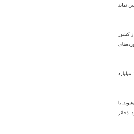
ن نمايد
از کشور
ت جهانى و فرآورده‌هاى
بر اساس آمارهاى منتشره توسط شرکت بريتش پتروليوم در سال 2006 توليد گاز روسيه 612 و توليد گاز آمريکا 524 ميليارد
ى‌شوند. با
. ذخائر