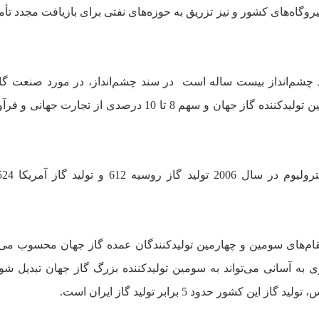
وگاه‌هاى کشور و نيز تزريق به حوز‌ه‌هاى نفتى براى بازيافت مجدد تأمي
 چشم‌انداز بيست‌ ساله است
در سند چشم‌انداز،‌ در مورد صنعت گ
تا پايان سال 1404 به جايگاه سومين توليدکننده گاز جهان و سهم 8 تا 10 درصدى از تجار
ن با 105 ميليارد مترمکعب مقام‌هاى سومين و چهارمين توليدکنندگان عمده گاز جهان محسوب م
زى به آسانى مى‌تواند به سومين توليدکننده بزرگ گاز جهان تبديل شود
 اين کشور حدود 5 برابر توليد گاز ايران است.