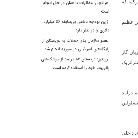
رکيه که
عراقچی: مذاکرات با عمان در حال انجام
است
ژاپن بودجه دفاعی بی‌سابقه ۵۶ میلیارد
ير عظيم
دلاری را در نظر دارد
عضو سازمان بدر: حملات به عربستان از
پایگاه‌های اسرائیلی در سوریه انجام شد
يان گاز
رویترز: عربستان ۸۶ درصد از موشک‌های
تراتژيک
پاتریوت خود را استفاده کرده است
م درآمد
مسئولين
ى داخلى