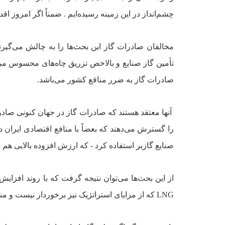
چشم‌انداز در اين زمينه رسيده‌ايم . ضمناً ‌اگر امروز اق
مخالفان صادرات گاز اين بحث‌ها را به چالش مى‌گيرند
تأمين گاز صنايع و بالاخص تزريق چاه‌هاى محسوس مى‌
صادرات گاز به ضرر منافع کشور مى‌باشد.
آنها معتقد هستند که صادرات گاز در جهان کنونى صاد
را گسترش مى‌دهند که بعضاً‌ با منافع اقتصادى ايران د
صنايع گازبر استفاده کرد - که ارزش افزوده بالايى هم به
از اين بحث‌ها مى‌توان نتيجه گرفت که با روند افزاي
LNG
که از مزاياى استراتژيک نيز برخوردار نيست و من