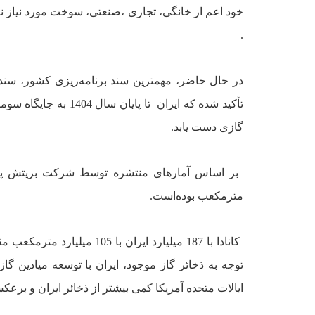
خود اعم از خانگى، تجارى ،‌صنعتى،‌ سوخت مورد نياز نير
.
در حال حاضر، مهمترين سند برنامه‌ريزى کشور، سند
تأکيد شده‌ که ايران
گازى دست‌ يابد.
مترمکعب بوده‌است.
کانادا با 187 ميليارد ايرا
توجه به ذخائر گاز موجود، ايران با توسعه ميادين گا
ايالات متحده آمريکا کمى بيشتر از
ذخائر ايران و برعکس، توليد گاز