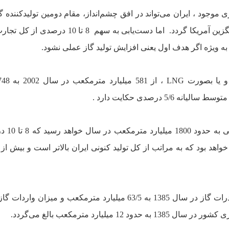
ى موجود ، ايران مى‌تواند در افق چشم‌انداز، مقام دومين توليدکننده گ
اما دست‌يابى به سهم
8 تا 10 درصدى از کل تجا
‌ به ويژه اگر هدف اول يعنى افزايش توليد گاز عملى نشود.
 و يا بصورت
LNG
اگر اين روند ادامه يابد ،
ليارد مترمکعب بالغ مى‌گردد.