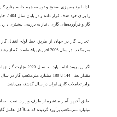
لذا با برنامه‌ريزى صحيح و توسعه همه جانبه منابع گاز
را براى خود هدف قرار داده و در پايان سال 1404، جايگزين آمريکا گردد.
گاز و فرآورده‌هاى گازى ، نياز به بررسى بيشترى دارد،
تجارت گاز در جهان از طريق خط لوله انتقال گاز
مترمکعب در سال 2006 افزايش يافته‌است که از رشد متوسط ساليانه 5/6 درصدى حکايت دارد .
برابر تعاملات گازى ايران در سال گذشته مى‌باشد.
ميليارد مترمکعب برآورد گرديده که عملاً کل تعامل گازى کشور در سال 1385 به حدود 12 مي