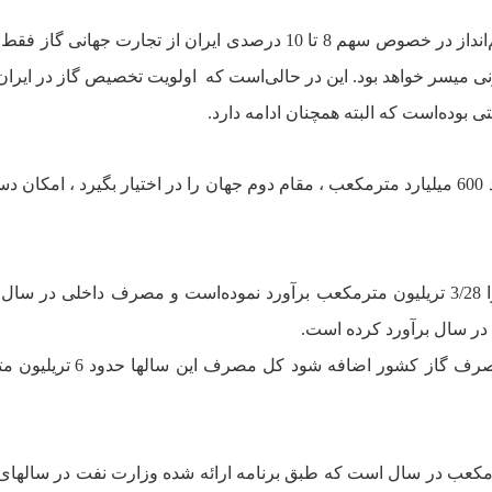
بدين ترتيب ، امکان دستيابى ايران به اهداف سند چشم‌انداز در خصوص سهم 8 تا 10 درصدى ايران از تجارت ج
اولويت تخصيص گاز در ايران
 بوده‌است که البته همچنان ادامه دارد.
اما اگر توليد گاز ايران تسريع شود و ايران با توليد حدود 600 ميليارد مترمکعب ، مقام دوم جهان را در اختيار بگيرد ، ام
اگر تا سال 1404ساليانه بطور متوسط ،8درصد به مصرف گاز کشور اضا
‌هاى نفت اکنون حدود 30 ميليارد مترمکعب در سال است که طبق برنامه ارائه شده وزارت نفت در سالها