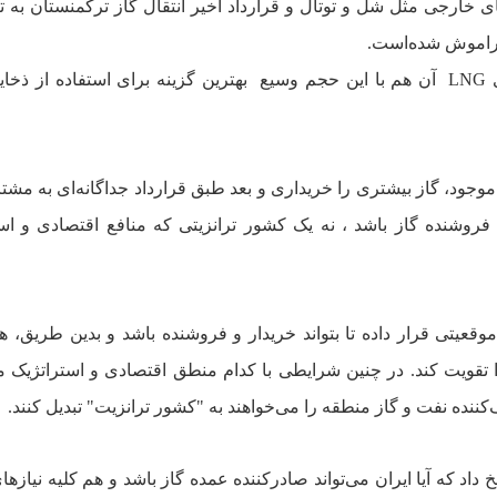
 خارجى مثل شل و توتال و قرارداد اخير انتقال گاز ترکمنستان به ت
ً فراموش شده‌است.
ى
LNG
آن هم با اين حجم وسيع
بهترين گزينه براى استفاده از ذخا
 موجود، گاز بيشترى را خريدارى و بعد طبق قرارداد جداگانه‌اى به مشتر
و فروشنده گاز باشد ، نه يک کشور ترانزيتى که منافع اقتصادى و اس
 موقعيتى قرار داده تا بتواند خريدار و فروشنده باشد و بدين طريق، ه
ا تقويت کند. در چنين شرايطى با کدام منطق اقتصادى و استراتژيک 
ننده نفت و گاز منطقه را مى‌خواهند به "کشور ترانزيت" تبديل کنند.
 داد که آيا ايران مى‌تواند صادرکننده عمده گاز باشد و هم کليه نيازها