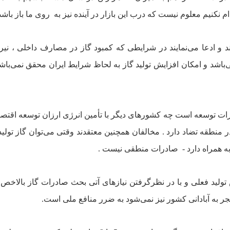
دام نکنيم معلوم نيست که درب اين بازار در آينده نيز به
روى ما باز باشد
 و ادعا مى‌نمايند در شرايطى که کمبود گاز در مصارف داخلى ،‌ نيروگ
باشد و امکان افزايش توليد گاز به لحاظ شرايط ايران محقق نمى‌باش
رات توسعه است چه کشورهاى ديگر با تأمين انرژى ارزان توسعه اقتص
ر منطقه تضاد دارد . مخالفان همچنين معتقدند وقتى مى‌توان گاز توليد
 همراه دارد -
صادرات منطقى نيست .
ش توليد فعلى و با در نظرگرفتن نيازهاى آتى بحث صادرات گاز بالاخ
جر به آبادانى کشور نيز نمى‌شود به ضرر منافع ملى است.