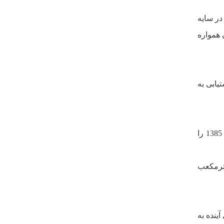
هانى گاز فقط در سايه
 همواره
کان دستيابى به
وزارت نفت، حجم گاز طبيعى قابل استحصال ايران را 3/28 تريليون مترمکعب برآورد نموده‌است و مصرف داخلى در سال 1385 را
فه شود کل مصرف اين سالها حدود 6 تريليون مترمکعب
ى آينده به