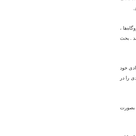
.
اه‌ها ،
د . بحث
ادى خود
ى را در
ص بصورت