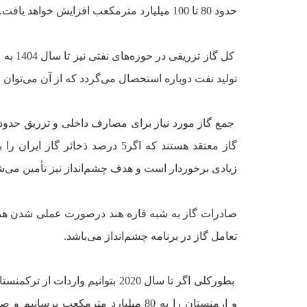
حدود 80 تا 100 ميليارد مترمکعب افزايش خواهد يافت.
توليد نفت دوباره استحصال مى‌گردد که از آن مى‌توان 
گاز معتقد هستند که اگر5 درصد ذ
زيادى برخوردار است و هدف چشم‌انداز نيز تأمين مى‌ش
تعامل گاز در برنامه چشم‌انداز مى‌باشد.
بطورکلى اگر تا سال 2020 بتوانيم واردات از ترکمنستان را به 30 ميليارد مترمکعب در سال و صادرات به شبه قاره هند، ‌اروپا،
و ارمنستان را به 80 ميليارد مترمکعب برسانيم و صادرات