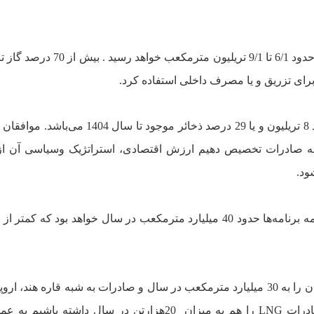
کل گاز تزريقى در حوزه‌هاى نفتى نيز تا سال 1404 به حدود 6/1 تا 9/1 تريليون
براى تزريق و يا مصرف داخلى استفاده کرد.
جمع گاز مورد نياز براى مصارف داخلى و تزريق حدود 8 تريليون و يا 29 درصد ذخائر موجود 
خائر گاز ايران را به صادرات تخصيص دهيم ارزش اقتصادى‌، استراتژيک وسياسى آن 
ود.
صادرات گاز به شبه قاره هند درصورت عملى شدن همه برنامه‌ها حدود 40 ميليارد مترمکعب در سال خواهد بود ک
LNG
را هم به ميزان
20هزارتن در سال داشته باشيم به ع