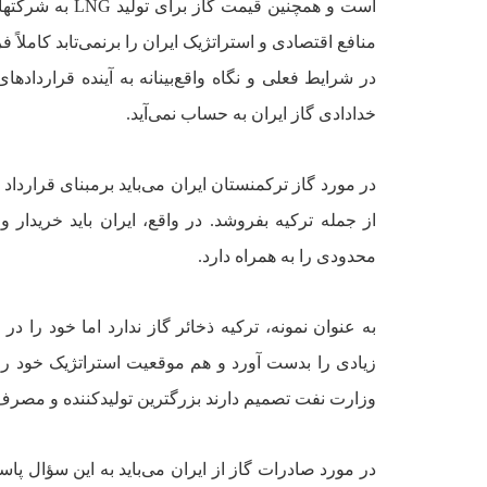
است و همچنين قيمت گاز براى توليد
LNG
به شرکتهاى
منافع اقتصادى و استراتژيک ايران را برنمى‌تابد کاملا
در شرايط فعلى و نگاه واقع‌بينانه به آينده قراردادها
خدادادى گاز ايران به حساب نمى‌آيد.
در مورد گاز ترکمنستان ايران مى‌بايد برمبناى قرارداد
از جمله ترکيه بفروشد. در واقع، ايران بايد خريدار 
محدودى را به همراه دارد.
به عنوان نمونه، ترکيه ذخائر گاز ندارد اما خود را در
زيادى را بدست ‌آورد و هم موقعيت استراتژيک خود ر
وزارت نفت تصميم دارند بزرگترين توليدکننده و مصرف‌ک
در مورد صادرات گاز از ايران مى‌بايد به اين سؤال پاسخ