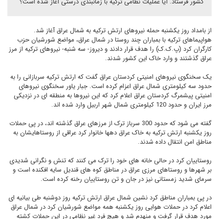
کشور فرستاد. آیا عملیات نظامی ترکیه با زمانبندی درستی آغاز شده است؟‌
از بامداد روز یکشنبه حمله نیروهای ارتش ترکیه به شمال عراق آغاز شد.
هواپیماهای ترکیه با بمباران چند روستا در شمال عراق، مواضع شورشیان حزب
کارگران کرد (پ.ک.ک) را هدف قرار دادند و دیروز- سه شنبه- نیروهای ترکیه از مرز
عراق گذشتند و وارد خاک این کشور شدند.
یک سخنگوی نیروهای امنیتی کردستان عراق گفت که ارتش ترکیه سربازانی را به
حدود سه کیلومتری شمال عراق اعزام کرده است. جبار یاور سخنگوی نیروهای
امنیتی پیشمرگ کردستان عراق اعلام کرد که این نیروها به منطقه ای در نزدیکی
مرز ایران و حدود 120 کیلومتری شمال شهر اربیل وارد شده اند.
گفته می شود که حدود 300 سرباز ترک از مرزهای عراق گذشته اند، در پی حملات
روز یکشنبه ارتش ترکیه به خاک عراق دهها خانوار کرد عراقی از روستاهایشان به
مناطق امن انتقال داده شدند.
روستاییان کرد در حالی خانه های خود را ترک می کنند که تنش و نگرانی شدیدی
بر شهرها و روستاهای مرزی عراق در مناطق کوه های قندیل سایه افکنده است و
سرمای شدید زمستانی نیز در جان و تن روستاییان رخنه کرده است.
در پی بمباران مناطق کرد نشین شمال عراق ارتش ترکیه روز دوشنبه طی بیانیه ای
اعلام کرد در حملات هوایی روز یکشنبه همه مواضع شورشیان کرد در شمال عراق
مورد هدف قرار گرفت و منهدم شد و هیچ فرد غیر نظامی در این حملات کشته