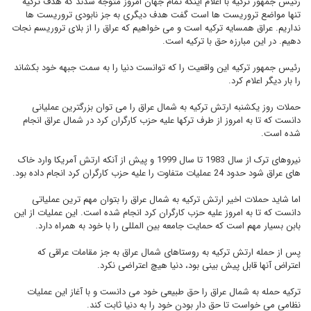
رئیس جمهور ترکیه با اعلام اینکه تمام جهان امروز متوجه شدند که هدف ترکیه
تنها مواضع تروریست ها است گفت هدف دیگری به جز نابودی تروریست ها
نداریم. عراق همسایه ترکیه است و می خواهیم که عراق را از بلای تروریسم نجات
دهیم. در این مبارزه حق با ترکیه است.
رئیس جمهور ترکیه این واقعیت را که توانست دنیا را به سمت جبهه خود بکشاند
را بار دیگر اعلام کرد.
حملات روز یکشنبه ارتش ترکیه به شمال عراق را می توان بزرگترین عملیانی
دانست که تا به امروز از طرف ترکها علیه حزب کارگران کرد در شمال عراق انجام
شده است.
نیروهای ترک از سال 1983 تا سال 1999 و پیش از آنکه ارتش آمریکا وارد خاک
های عراق شود حدود 24 عملیات متفاوت را علیه حزب کارگران کرد انجام داده بود.
اما شاید حملات اخیر ارتش ترکیه به شمال عراق را بتوان مهم ترین عملیاتی
دانست که تا به امروز علیه حزب کارگران کرد انجام شده است. این عملیات از این
بابن بسیار مهم است که حمایت جامعه بین المللی را با خود به همراه دارد.
پس از حمله ارتش ترکیه به روستاهای شمال عراق به جز مقامات عراقی که
اعتراض آنها قابل پیش بینی بود، دنیا هیچ اعتراضی نکرد.
ترکیه حمله به شمال عراق را حق طبیعی خود می دانست و با آغاز این عملیات
نظامی می خواست تا حق دار بودن خود را به دنیا ثابت کند.