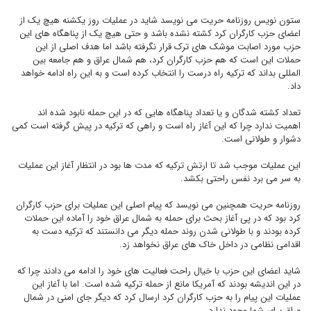
ستون نویس روزنامه حریت می نویسد شاید در عملیات روز یکشنه هیچ یک از
اعضای حزب کارگران کرد کشته نشده باشد و حتی هیچ یک از پناهگاه های این
حزب مورد اصابت موشک های ترک قرار نگرفته باشد اما هدف اصلی از این
حملات این است که هم حزب کارگران کرد، هم شمال عراق و هم جامعه بین
المللی بداند که ترکیه راه درست را انتخاب کرده است و به این راه ادامه خواهد
داد.
تعداد کشته شدگان و یا تعداد پناهگاه هایی که در این حمله نابود شده اند
اهمیت ندارد چرا که این آغاز راه است و راهی که ترکیه در پیش گرفته است کمی
دشوار و طولانی است.
این عملیات موجب شد تا ارتش ترکیه که مدت ها بود در انتظار آغاز این عملیات
به سر می برد نفس راحتی بکشد.
روزنامه حریت همچنین می نویسد که پیام اصلی این عملیات برای حزب کارگران
کرد بود که در پی آغاز بحث برای حمله به شمال عراق خود را آماده این حملات
کرده بودند و با طولانی شدن روند حمله دیگر می دانستند که ترکیه دست به
اقدامی نظامی در داخل خاک های عراق نخواهد زد.
شاید اعضای این حزب با خیال راحت فعالیت های خود را ادامه می دادند چرا که
در این اندیشه بودند که آمریکا مانع از حمله ترکیه شده است. اما با آغاز این
عملیات این پیام را به حزب کارگران کرد ارسال کرد که دیگر جای امنی در شمال
عراق برای شما وجود ندارد.