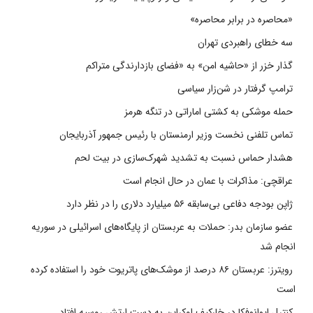
«محاصره در برابر محاصره»
سه خطای راهبردی تهران
گذار خزر از «حاشیه امن» به «فضای بازدارندگی متراکم
ترامپ گرفتار در شن‌زار سیاسی
حمله موشکی به کشتی اماراتی در تنگه هرمز
تماس تلفنی نخست وزیر ارمنستان با رئیس جمهور آذربایجان
هشدار حماس نسبت به تشدید شهرک‌سازی در بیت‌ لحم
عراقچی: مذاکرات با عمان در حال انجام است
ژاپن بودجه دفاعی بی‌سابقه ۵۶ میلیارد دلاری را در نظر دارد
عضو سازمان بدر: حملات به عربستان از پایگاه‌های اسرائیلی در سوریه
انجام شد
رویترز: عربستان ۸۶ درصد از موشک‌های پاتریوت خود را استفاده کرده
است
کنترل ایوانوفکا در خارکیف اوکراین به دست ارتش روسیه افتاد