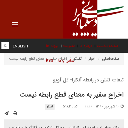
Toggle
vigation
صفحه نخست
درباره ما
عضویت
پیوند ها
ENGLISH
صفحه‌اصلی
اخبار
گفتگو
اخراج سفیر به معنای قطع رابطه نیست
تماس با ما
RSS
تبعات تنش در رابطه آنکارا- تل آویو
اخراج سفیر به معنای قطع رابطه نیست
۱۶ شهریور ۱۳۹۰ | ۲۱:۲۶
کد : ۱۵۹۸۴
گفتگو
دکتر بهرام امیر احمدیان، کارشناس مسائل ترکیه، در گفتگو با دیپلماسی