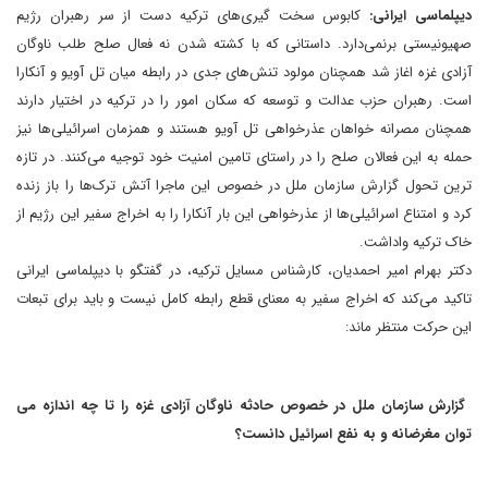
دیپلماسی ایرانی:
کابوس سخت گیری‌های ترکیه دست از سر رهبران رژیم
صهیونیستی برنمی‌دارد. داستانی که با کشته شدن نه فعال صلح طلب ناوگان
آزادی غزه اغاز شد همچنان مولود تنش‌های جدی در رابطه میان تل آویو و آنکارا
است. رهبران حزب عدالت و توسعه که سکان امور را در ترکیه در اختیار دارند
همچنان مصرانه خواهان عذرخواهی تل آویو هستند و همزمان اسرائیلی‌ها نیز
حمله به این فعالان صلح را در راستای تامین امنیت خود توجیه می‌کنند. در تازه
ترین تحول گزارش سازمان ملل در خصوص این ماجرا آتش ترک‌ها را باز زنده
کرد و امتناع اسرائیلی‌ها از عذرخواهی این بار آنکارا را به اخراج سفیر این رژیم از
خاک ترکیه واداشت.
دکتر بهرام امیر احمدیان، کارشناس مسایل ترکیه، در گفتگو با دیپلماسی ایرانی
تاکید می‌کند که اخراج سفیر به معنای قطع رابطه کامل نیست و باید برای تبعات
این حرکت منتظر ماند:
گزارش سازمان ملل در خصوص حادثه ناوگان آزادی غزه را تا چه اندازه می
توان مغرضانه و به نفع اسرائیل دانست؟