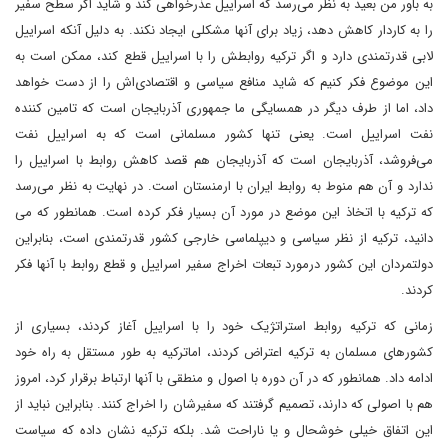
به باور من بعید به نظر می‌رسد که اسراییل عذرخواهی کند و شاید اگر سطح سفیر
را به کاردار کاهش دهد، زیاد برای آنها مشکلی ایجاد نکند. به دلیل آنکه اسراییل
لابی قدرتمندی دارد و اگر ترکیه روابطش را با اسراییل قطع کند، ممکن است به
این موضوع فکر کنیم که شاید منافع سیاسی و اقتصادی‌اش را از دست خواهد
داد، اما از طرف دیگر در همسایگی ما جمهوری آذربایجان است که تامین کننده
نفت اسراییل است. یعنی تنها کشور مسلمانی است که به اسراییل نفت
می‌فروشد، آذربایجان است که آذربایجان هم قصد کاهش روابط با اسراییل را
ندارد و آن هم منوط به روابط ایران با ارمنستان است. در نهایت به نظر می‌رسد
که ترکیه با اتخاذ این موضع در مورد آن بسیار فکر کرده است. همانطور که می
دانید، ترکیه از نظر سیاسی و دیپلماسی خارجی کشور قدرتمندی است، بنابراین
دولتمردان این کشور درمورد تبعات اخراج سفیر اسراییل و قطع روابط با آنها فکر
کردند.
زمانی که ترکیه روابط استراتژیک خود را با اسراییل آغاز کردند، بسیاری از
کشورهای مسلمان به ترکیه اعتراض کردند، اماترکیه به طور مستقل به راه خود
ادامه داد. همانطور که در آن دوره با اصول و منطقی با آنها ارتباط برقرار کرد، امروز
هم با اصولی که دارند، تصمیم گرفتند که سفیرشان را اخراج کنند. بنابراین نباید از
این اتفاق خیلی خوشحال و یا ناراحت شد. بلکه ترکیه نشان داده که سیاست