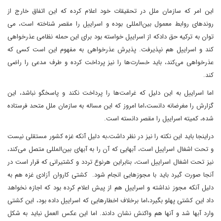
این امر که سازمان ملل در تحقیقات خود اعلام کرده که این اتفاق خارج از
روندهای روابط معمول بین‌المللی بوده و اسراییل را مقصر شناخته است، می
توان به ترکیه حق دادکه از اسراییل خواسته بود برای این حمله نظامی عذرخواهی
کند و اسراییل هم نپذیرفت. پذیرش عذرخواهی به مفهوم این است کسی که
عذرخواهی می‌کند، باید خسارت‌ها را نیز پرداخت کرده و طرف مدعی را راضی
کند.
اما اسراییل به این دلیل که غرامت‌ها را پرداخت نکند و پاسخگو نباشد، این
گزارش را مغرضانه دانست،اما امروز که این مساله به سازمان ملل متحد فرستاده
شده، کمیته اسراییل را مقصر دانسته است.
دراینجا باید این نکته را نیز در نظر داشت،به دلیل آنکه غزه کشور مستقلی نیست
و تحت اشغال اسراییل است، آبهایی که آن را به آبهای بین‌المللی متصل می‌کند،
نیز تحت اشغال اسراییل است، بنابراین هرنوع تردد و کشتیرانی که قرار است در
آنجا صورت گیرد باید با مجوزهایی انجام شود. کشتی کاروان آزادی غزه هم به
دلیل آنکه مجوز نداشته و اسراییل هم از پیش اعلام کرده بود که اجازه نخواهد
داد این کشتی پهلو بگیرد،اما ‌برخلاف اخطارهایی که اسراییل داده بود، این کشتی
وارد آبها شد و آنها هم واکنش نشان دادند. اما این عکس العمل نباید به شکل