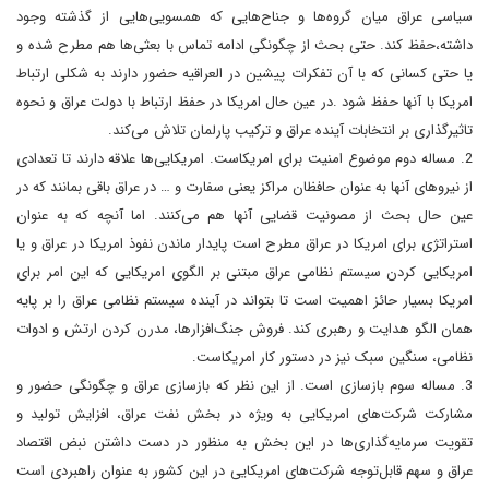
سیاسی عراق میان گروه‌ها و جناح‌هایی که همسویی‌هایی از گذشته وجود
داشته،حفظ کند. حتی بحث از چگونگی ادامه تماس با بعثی‌ها هم مطرح شده و
یا حتی کسانی که با آن تفکرات پیشین در العراقیه حضور دارند به شکلی ارتباط
امریکا با آنها حفظ شود .در عین حال امریکا در حفظ ارتباط با دولت عراق و نحوه
تاثیرگذاری بر انتخابات آینده عراق و ترکیب پارلمان تلاش می‌کند.
2. مساله دوم موضوع امنیت برای امریکاست. امریکایی‌ها علاقه دارند تا تعدادی
از نیروهای آنها به عنوان حافظان مراکز یعنی سفارت و … در عراق باقی بمانند که در
عین حال بحث از مصونیت قضایی آنها هم می‌کنند. اما آنچه که به عنوان
استراتژی برای امریکا در عراق مطرح است پایدار ماندن نفوذ امریکا در عراق و یا
امریکایی کردن سیستم نظامی عراق مبتنی بر الگوی امریکایی که این امر برای
امریکا بسیار حائز اهمیت است تا بتواند در آینده سیستم نظامی عراق را بر پایه
همان الگو هدایت و رهبری کند. فروش جنگ‌افزارها، مدرن کردن ارتش و ادوات
نظامی، سنگین سبک نیز در دستور کار امریکاست.
3. مساله سوم بازسازی است. از این نظر که بازسازی عراق و چگونگی حضور و
مشارکت شرکت‌های امریکایی به ویژه در بخش نفت عراق، افزایش تولید و
تقویت سرمایه‌گذاری‌ها در این بخش به منظور در دست داشتن نبض اقتصاد
عراق و سهم قابل‌توجه شرکت‌های امریکایی در این کشور به عنوان راهبردی است