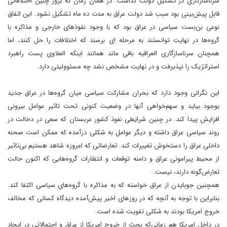
سرناسازگاری در تشکیل دولت گذاشت. در همان زمان که بروز چنین اختلافاتی
قابل پیش‌بینی بود سبب شد دولت عراق به مدت ده ماه تشکیل نشود. این اتفاق
نوعی بن‌بست سیاسی در عراق بود که با وجود نفوذهای خارجی و مذاکره با
گروه‌ها در نهایت توانستند به مرحله ای برسند که اختلافات را حل کنند، اما
همچنان سرناسازگاری العراقیه باقی ماند همانند اینکه العلاوی پست راهبرد
استراتژیک را نپذیرفت و در نهایت مشخص نشد چه مسئوولیتی دارد.
این نگرانی وجود دارد که بحران مشارکت سیاسی میان گروه‌ها در عراق جدید
بوجود بیاید و سهم‌خواهی آنها در وضعیت کنونی تحت ‌تاثیر عوامل بیرونی
افزایش پیدا کند. در چنین شرایطی نفوذ کشور عربستان که سعی در دخالت در
روند سیاسی عراق داشته و دیگر عوامل به شکلی درآمده که ممکن است صحنه
داخلی عراق را دستخوش تغییرات کند. تعارضاتی که امروزه شاهد هستیم بی‌تاثیر
از محیط پیرامونی عراق و دامنه توقعات و انتظارات گروه‌هایی که اکنون حالت
تعارض‌گونه دارند، نیست.
همچنین جوبایدن از عراق خواسته که به مذاکره با گروه‌های سیاسی اکتفا کند.
بنابراین با توجه به آنچه که در روزهای اخیر پیش‌آمده دیدگاه کسانی که مخالف
خروج امریکا بودند به شکلی تقویت شده است.
در داخل امریکا هم زمانی‌که بحث از خروج امریکا از عراق و احتمالاتی در ایجاد