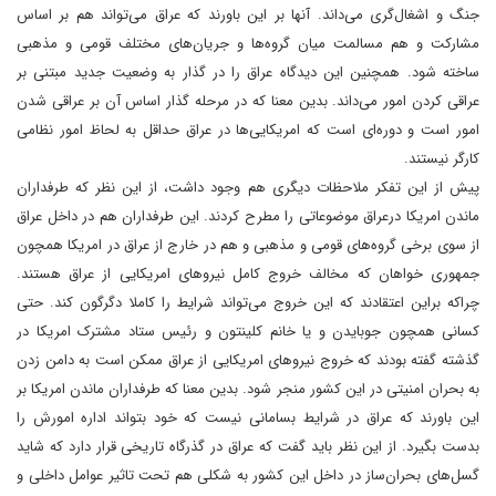
جنگ و اشغال‌گری می‌داند. آنها بر این باورند که عراق می‌تواند هم بر اساس
مشارکت و هم مسالمت میان گروه‌ها و جریان‌های مختلف قومی و مذهبی
ساخته شود. همچنین این دیدگاه عراق را در گذار به وضعیت جدید مبتنی بر
عراقی کردن امور می‌داند. بدین معنا که در مرحله گذار اساس آن بر عراقی شدن
امور است و دوره‌ای است که امریکایی‌ها در عراق حداقل به لحاظ امور نظامی
کارگر نیستند.
پیش از این تفکر ملاحظات دیگری هم وجود داشت، از این نظر که طرفداران
ماندن امریکا درعراق موضوعاتی را مطرح کردند. این طرفداران هم در داخل عراق
از سوی برخی گروه‌های قومی و مذهبی و هم در خارج از عراق در امریکا همچون
جمهوری خواهان که مخالف خروج کامل نیروهای امریکایی از عراق هستند.
چراکه براین اعتقادند که این خروج می‌تواند شرایط را کاملا دگرگون کند. حتی
کسانی همچون جوبایدن و یا خانم کلینتون و رئیس ستاد مشترک امریکا در
گذشته گفته بودند که خروج نیروهای امریکایی از عراق ممکن است به دامن زدن
به بحران امنیتی در این کشور منجر شود. بدین معنا که طرفداران ماندن امریکا بر
این باورند که عراق در شرایط بسامانی نیست که خود بتواند اداره امورش را
بدست بگیرد. از این نظر باید گفت که عراق در گذرگاه تاریخی قرار دارد که شاید
گسل‌های بحران‌ساز در داخل این کشور به شکلی هم تحت تاثیر عوامل داخلی و