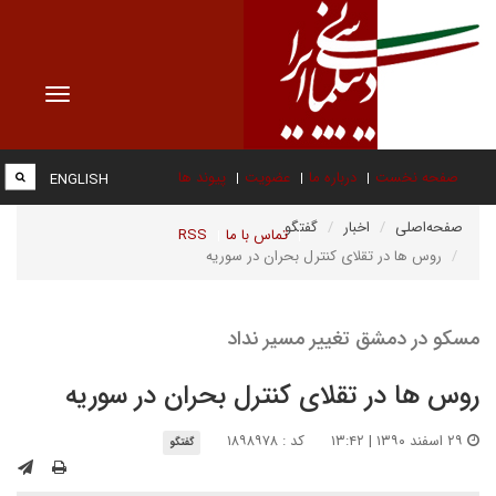
Toggle
vigation
صفحه نخست
درباره ما
عضویت
پیوند ها
ENGLISH
صفحه‌اصلی
اخبار
گفتگو
تماس با ما
RSS
روس ها در تقلای کنترل بحران در سوریه
مسکو در دمشق تغییر مسیر نداد
روس ها در تقلای کنترل بحران در سوریه
۲۹ اسفند ۱۳۹۰ | ۱۳:۴۲
کد : ۱۸۹۸۹۷۸
گفتگو