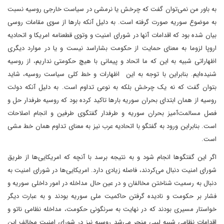
به باور من نمی‌توان گفت که چرخش یا نرمشی در سیاست خارجی روسیه نسبت
به موضوع سوریه صورت گرفته است. به دلیل آنکه بارها از سوی مقامات روسی
بیان شده بود که اقدامات آنها در شورای امنیت و وتوی قطعنامه امریکا و اتحادیه
اروپا لزوما به معنای حمایت از حکومت بشاراسد نیست و یا در موارد دیگری
اظهاراتی شبیه به این که ما اتحاد و پیمانی با هیچ حکومتی نداریم، از روسیه
شنیده‌ایم. بنابراین با توجه به این اظهارات و خط کلی سیاست روسیه، شاید
بتوان گفت که نه یک چرخش بلکه به نوعی تداوم است. به دلیل آنکه دولت
روسیه از همان ابتدای بحران سوریه بارها تاکید کرده بود که روسیه طرفدار حل و
فصل مسالمت‌آمیز بحران سوریه و طرفدار گفتگوی طرفین و انجام اصلاحات
است. بنابراین ورود به گفتگو با اتحادیه عرب نیز به معنای تداوم همان خط مشی
است
.
اگر این گفتگوها انجام شود و به نتیجه برسد با آنچه که امریکایی‌ها از طریق
شورای امنیت دنبال می‌کردند، فاصله زیادی دارد. امریکایی‌ها در شورای امنیت به
دنبال به رسمیت شناختن مخالفان و در عین حال مداخله در امور داخلی سوریه و
فشار بر حکومت و نادیده گرفتن حاکمیت ملی سوریه بودند و به عبارت دیگر
خواستار مسیری بودند که در نهایت به سرنگونی حکومت، مداخله نظامی ناتو و
اقدامات نظامی شبیه لیبی منجر می‌شد روسیه نیز در شورای امنیت مخالف این