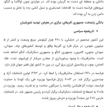
داخلی و منطقه ای دست به گریبان بوده اند. در مواردی چون اوگاندا و کنگو،
نیروهای فرانسه دست به اقدامات ضدبشری و نسل کشی زده یا عامل و مسبب
دامن زدن به آن بوده اند.
بانگی پایتخت جمهوری آفریقای مرکزی در معرض تهدید شورشیان
تاریخچه سیاسی
این کشور محصور در خشکی، با ۶۲۰ هزار کیلومتر مربع وسعت و کمتر از ۵
میلیون نفوس، در مرکز قاره ی آفریقا واقع و توسط کشورهای چاد، سودان،
سودان جنوبی، کامرون، جمهوری کنگو و جمهوری دمکراتیک کنگو احاطه شده
است. سانترافریک با وجود برخورداری از معادن سرشار از اورانیوم، نفت، طلا،
الماس، چوب و پتانسیل انرژی برق آبی، در بین ۱۰ کشور اول فقیر جهان قرار دارد.
فرانسه در ۱۹۶۰ استقلال سانترافریک را اعطا کرد. در ۱۹۹۳ اولین انتخابات آزاد و
چندحزبی برگزار شد. در ۲۰۰۳ ژنرال فرانسوا بوزیزه طی یک کودتا با حمایت
فرانسه، دولت آنژ-فلیکس پاتاسه را سرنگون ساخت و به قدرت رسید. بوزیزه در
۲۰۰۵ به اصطلاح انتخابات دمکراتیک برگزار کرده و رئیس جمهور شد. در انتخابات
مارس ۲۰۱۱ نیز مجدداً بوزیزه و حزبش پیروز شدند.
تاریخچه و علل شورش