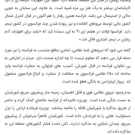
وظایف روشن در قبال این منطقه، فاصله دارد! اصولاً این اظهارات کلیشه ای از دید
کارشناسان بیشتر به یک طنز بی مزه شبیه است. به علاوه، این سخنان به خوبی
حاکی از استیصال می باشد. فرانسه همین رفتار را هم اکنون در قبال کنترل شمال
کشور مالی توسط نیروهای القاعده و نیز ربوده شدن چند فرانسوی در کشور نیجر
دارد. فرانسوا اولاند در هفتم دی ۹۱ به این بسنده کرد که «نباید برای اظهارات آدم
ربایان در نیجر اعتباری قائل شد.»
گفته می شود که نیروهای شبه نظامی، تمامی منافع منتسب به فرانسه را نیز مورد
حمله قرار می دهند که معلوم نیست تا چه اندازه صحت دارد. مردم در اعتراض به
بی تفاوتی فرانسه در قبال شورش، آسیب های فراوانی به سفارت فرانسه وارد
ساخته اند.۲۵۰ نظامی فرانسوی به حفاظت از سفارت و اتباع فرانسوی مشغول
اند. پرواز ایرفرانس به بانگی قطع شده است.
عدم وجود نیروی نظامی قوی و قابل اطمینان، زمینه ساز پیشروی سریع شورشیان
به سمت بانگی شده است. بوزیزه ناامیدانه از فرانسه تقاضای کمک کرده و حاضر
از طریق مذاکره با شورشیان قائله را خاتمه ببخشد. بوزیزه فرمانده ارتش را عزل
مسئولیت هایی را به فرزندش داده است. شورشیان ظاهراً سرخوش از پیشروی
سریع، چندان تمایلی به مذاکره ندارند، لکن تحت فشار کشورهای منطقه تن به
مذاکره داده اند.