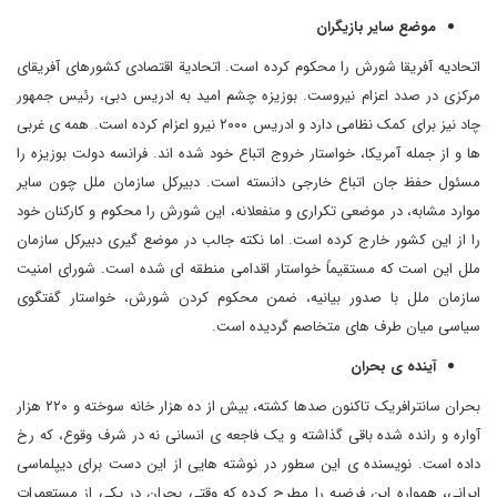
موضع سایر بازیگران
اتحادیه آفریقا شورش را محکوم کرده است. اتحادیة اقتصادی کشورهای آفریقای
مرکزی در صدد اعزام نیروست. بوزیزه چشم امید به ادریس دبی، رئیس جمهور
چاد نیز برای کمک نظامی دارد و ادریس ۲۰۰۰ نیرو اعزام کرده است. همه ی غربی
ها و از جمله آمریکا، خواستار خروج اتباع خود شده اند. فرانسه دولت بوزیزه را
مسئول حفظ جان اتباع خارجی دانسته است. دبیرکل سازمان ملل چون سایر
موارد مشابه، در موضعی تکراری و منفعلانه، این شورش را محکوم و کارکنان خود
را از این کشور خارج کرده است. اما نکته­ جالب در موضع گیری دبیرکل سازمان
ملل این است که مستقیماً خواستار اقدامی منطقه ای شده است. شورای امنیت
سازمان ملل با صدور بیانیه، ضمن محکوم کردن شورش، خواستار گفتگوی
سیاسی میان طرف های متخاصم گردیده است.
آینده ی بحران
بحران سانترافریک تاکنون صدها کشته، بیش از ده هزار خانه سوخته و ۲۲۰ هزار
آواره و رانده شده باقی گذاشته و یک فاجعه ی انسانی نه در شرف وقوع، که رخ
داده است. نویسنده ی این سطور در نوشته هایی از این دست برای دیپلماسی
ایرانی، همواره این فرضیه را مطرح کرده که وقتی بحران در یکی از مستعمرات