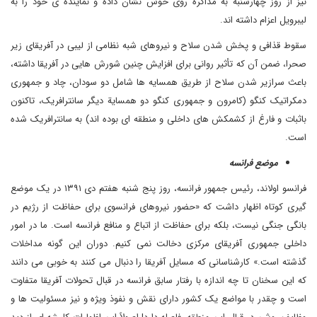
نیز از روز چهارشنبه به مذاکره روی خوش نشان داده و نماینده ی خود را به
لیبرویل اعزام داشته اند.
سقوط قذافی و پخش شدن سلاح و نیروهای شبه نظامی از لیبی در آفریقای زیر
صحرا، ضمن آن که تأثیر روانی برای افزایش چنین شورش هایی در آفریقا داشته،
باعث سرازیر شدن سلاح از طریق همسایه ها شامل دو سودان، چاد و جمهوری
دمکراتیک کنگو (کامرون و جمهوری کنگو دو همسایة دیگر سانترافریک، تاکنون
باثبات و فارغ از کشمکش های داخلی و منطقه ای بوده اند) به سانترافریک شده
است.
موضع فرانسه
فرانسو اولاند، رئیس جمهور فرانسه، روز پنج شنبه هفتم دی ۱۳۹۱ در یک موضع
گیری کوتاه اظهار داشت که «حضور نیروهای فرانسوی برای حفاظت از رژیم در
بانگی جنگی نیست، بلکه برای حفاظت از اتباع و منافع فرانسه است. ما در امور
داخلی جمهوری آفریقای مرکزی دخالت نمی کنیم. دوران این گونه مداخلات
گذشته است.» کارشناسانی که مسایل آفریقا را دنبال می کنند به خوبی می دانند
که این سخنان تا چه اندازه با رفتار سابق فرانسه در قبال تحولات آفریقا متفاوت
است و چقدر با مواضع یک کشور دارای نقش و نفوذ ویژه و نیز مسئولیت ها و