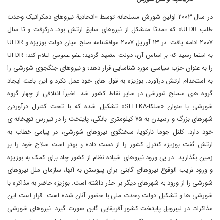
در سال ۲۰۰۳ اولین شورش مسلحانه توسط «اتحادیة نیروهای دمکراتیک وحدت
طلب
UFDR
» که عمدتاً متشکل از نیروهای سابق ارتش بود، درگرفت و تا سال
۲۰۰۷ ادامه یافت. در ۱۳ آوریل ۲۰۰۷ موافقتنامه صلح میان دولت بوزیزه و
UFDR
به امضا رسید که بر اساس آن، دولت متعهد گردید: عفو عمومی اعلام کند؛
UFDR
را به عنوان حزب سیاسی مورد شناسایی قرار دهد؛ و نیروهای جنگجوی شورشی را
به استخدام ارتش درآورد. بوزیزه به قول های خود عمل نکرد و این باعث ایجاد
گروه های مسلح شورشی در سایر نقاط کشور شد. اخیراً ائتلافی از چهار گروه
شورشی با عنوان «سلکا-
SELEKA
» تشکیل شده که با تحت کنترل درآوردن
شهرهای بزرگ و رسیدن به ۷۵ کیلومتری بانگی، پایتخت را در تیررس توپخانه ی
خود دارد. کلنل جوما نارکویا، سخنگوی نیروهای شورشی، در پیامی خطاب به
ارتش گفت بوزیزه کنترل کشور را از دست داده و بهتر است سلاح خود را بر
زمین بگذارید. در پی ورود نیروهای شیاده نظام از کشور چاد برای کمک به بوزیزه
و ورود قریب الوقوع نیروهاای گابنی برای پیوستن به آنها، سازمان ملل نیروهای
شورشی را از ورود به شهرهای دیگر بر حذر داشته است. بوزیزه حاضر به مذاکره با
شورشی ها و تشکیل دولت وحدت ملی با حضور آنان شده است. قرار است این
مذاکرات در لیبرویل پایتخت کشور آفریقایی گابن صورت گیرد. نیروهای شورشی