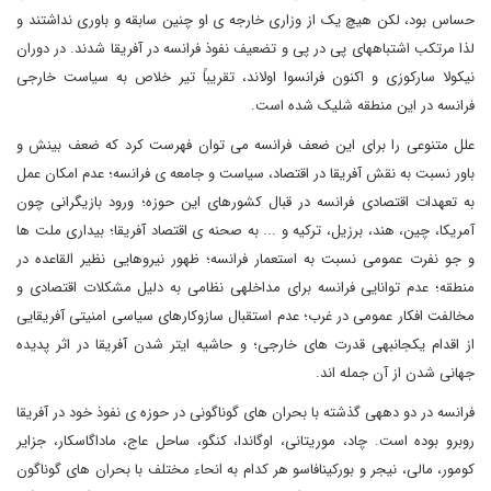
حساس بود، لکن هیچ یک از وزاری خارجه ی او چنین سابقه و باوری نداشتند و
لذا مرتکب اشتباه­های پی در پی و تضعیف نفوذ فرانسه در آفریقا شدند. در دوران
نیکولا سارکوزی و اکنون فرانسوا اولاند، تقریباً تیر خلاص به سیاست خارجی
فرانسه در این منطقه شلیک شده است.
علل متنوعی را برای این ضعف فرانسه می توان فهرست کرد که ضعف بینش و
باور نسبت به نقش آفریقا در اقتصاد، سیاست و جامعه ی فرانسه؛ عدم امکان عمل
به تعهدات اقتصادی فرانسه در قبال کشورهای این حوزه؛ ورود بازیگرانی چون
آمریکا، چین، هند، برزیل، ترکیه و ... به صحنه ی اقتصاد آفریقا؛ بیداری ملت ها
و جو نفرت عمومی نسبت به استعمار فرانسه؛ ظهور نیروهایی نظیر القاعده در
منطقه؛ عدم توانایی فرانسه برای مداخله­ی نظامی به دلیل مشکلات اقتصادی و
مخالفت افکار عمومی در غرب؛ عدم استقبال سازوکارهای سیاسی امنیتی آفریقایی
از اقدام یکجانبه­ی قدرت های خارجی؛ و حاشیه ای­تر شدن آفریقا در اثر پدیده
جهانی شدن از آن جمله اند.
فرانسه در دو دهه­ی گذشته با بحران های گوناگونی در حوزه ی نفوذ خود در آفریقا
روبرو بوده است. چاد، موریتانی، اوگاندا، کنگو، ساحل عاج، ماداگاسکار، جزایر
کومور، مالی، نیجر و بورکینافاسو هر کدام به انحاء مختلف با بحران های گوناگون