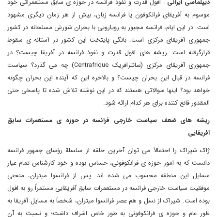
دیپلماسی ایرانی
: افول قدرت و نفوذ فرانسه در حوزه ی سابق مستعمراتی خود
موسوم به آفریقای فرانکوفون یا فرانسه زبان، بیش از هر زمان دیگری مشهود
است. در این ایام، فرانسه مجبور به رویارویی با بحران شورش مسلحانه در کشور
جمهوری آفریقای مرکزی است. بانگی پایتخت این کشور در آستانه ی سقوط
قرارگرفته است. ریشه های افول قدرت و نفوذ فرانسه در آفریقا چیست؟ در
جمهوری آفریقای مرکزی (سانترافریک
Centrafrique
) چه می گذرد؟ سیاست
فرانسه در قبال این بحران چیست؟ و بالاخره این که آینده این بحران چگونه
خواهد بود؟ اینها سوالاتی هستند که در این نوشته تلاش شده تا پاسخی حتی
المقدور قانع کننده برای هر کدام ارائه شود.
ریشه های ضعف سیاست خارجی فرانسه در حوزه ی مستعمرات سابق
آفریقایی
ژاک شیراک را احتمالاً می توان آخرین حلقه از سلسلة رؤسای جمهور فرانسه
دانست که به امور حوزه ی فرانکوفونی، حساس بوده و خود کارشناس تمام عیار
مسایل این منطقه محسوب می شده اند. پس از فرانسوا میتران، منحنی
موفقیت سیاست خارجی فرانسه در مستعمرات سابق آفریقایی مستمراً رو به افول
بوده است. شیراک از نسل و هم عصر فرانسوا میتران، شخصاً به مسایل آفریقا به
طور عام و حوزه ی فرانکوفونی به طور خاص اشراف داشت؛ و نسبت به آن