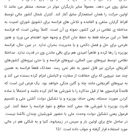
سابق روی می دهد، معمولاً سایر بازیگران موثر در صحنه، منتظر می مانند تا
اولین حرکت را همان استعمارگر سابق آغاز کند. کنترل شمال کشور مالی توسط
افراط گرایان سلفی و القاعده و تلاش های فرانسه برای تشویق شورای امنیت به
مداخله ی نظامی در این کشور، نمونه ی آن است. کاملاً روشن است که فرانسه
فعلاً در این مرحله فقط به حفظ جان اتباع و وجهه خود اهتمام می ورزد و هنوز
طرحی برای حل و فصل دائمی و یا مدیریت بحران ندارد. در عین حال، فرانسه
بوزیزه را رها کرده و ظاهراً امیدی هم برای باقی ماندن وی در قدرت ندارد. مداخلة
نظامی توسط نیروهای بین المللی، نیروهای فرانسه و یا حتی نیروهای کشورهای
آفریقای مرکزی نیز قابل تصور به نظر نمی رسد. معذلک قطعاً فرانسه به همین
چند صد نیرویی که برای حفاظت از سفارت و اتباعش اعزام کرده بسنده می کند و
به نیروهای آفریقایی مانند چاد و گابن متکی خواهد بود. یک فرض این است که
قاعدتاً فرانسوی ها از قبل مذاکره را با شورشی ها آغاز کرده باشند و احتمالاً با ساده
کردن صورت مسئله، یعنی حذف بوزیزه و یا تشکیل دولت آشتی ملی و تقسیم
قدرت بوزیزه با شورشی ها، سعی کنند منافع و نفوذ فرانسه را حفظ کنند. این
فرمول یعنی تشکیل دولت وحدت ملی با حضور شورشیان چندان ناآشنا نیست.
در ساحل عاج برای اولین بار و سپس در زیمبابوه، کنیا و به شکلی هم در مالی
مورد استفاده قرار گرفته و جواب داده است. /12