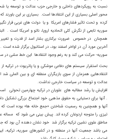
نسبت به رویکردهای داخلی و خارجی حزب عدالت و توسعه یا شخص ا
محور اصلی بسیاری از این انتقادها است. بسیاری بر این باورند که ت
کرده و تحت تاثیر فشارهای امریکا و یا دولت های غربی قرار نگیر
سوریه تابعی از نگرش کلی اتحادیه اروپا، ناتو و امریکا است . ال
همچنان در خصوص ضرورت برکناری بشار اسد از قدرت و تغییر
آخرین مورد آن در اواخر اسفند بود، در استانبول برگزار شده است 
سوریه- حرکت می کند و به رغم وجود انتقادها این خط مشی در سرا
بحث استقرار سیستم های دفاعی موشکی و یا پاتریوت در ترکیه از
انتقادهایی همزمان از سوی بازیگران منطقه ای و بین الملی شد ا
عدالت و توسعه در سیاست خارجی نداشت.
. آنها برای دستیابی به حقوق مذهبی خود اجتماع بزرگی تشکیل 
آنها و همچنین به رسمیت شناختن «جمع خانه ها» بوده است که 
تیزی را متوجه اردوغان کرده اند. پیش بینی می شود که مساله ع
مناطق علوی نشین ترکیه برگزار شد خود نشان دهنده آن بود که جن
می باشد جمعیت آنها در منطقه و در کشورهای سوریه، ترکیه، ایرا
اجتماعی و سیاسی ترکیه بسیار کارگر باشد .