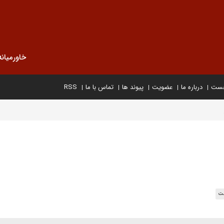
خاورمیانه
خست
درباره ما
عضویت
پیوند ها
تماس با ما
RSS
شت