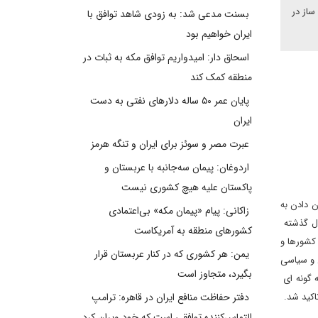
ساز در
بسنت مدعی شد: به زودی شاهد توافق با
ایران خواهیم بود
اسحاق دار: امیدواریم توافق مکه به ثبات در
منطقه کمک کند
پایان عمر ۵۰ ساله دلارهای نفتی به دست
ایران
عبرت مصر و سوئز برای ایران و تنگه هرمز
اردوغان: پیمان سه‌جانبه با عربستان و
پاکستان علیه هیچ کشوری نیست
 دادن به
زاکانی: پیام «پیمان مکه» بی‌اعتمادی
ال گذشته
کشورهای منطقه به آمریکاست
 کشورها و
یمن: هر کشوری که در کنار عربستان قرار
 و سیاسی
بگیرد، متجاوز است
به گونه ای
اکید شد.
دفتر حفاظت منافع ایران در قاهره: ترامپ
التماس‌کننده توافقی است که خود ویران کرد