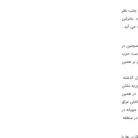
ر جلب نظر
ت گرفته بود، عذرخواهی کرد. بنابراین
 می آید .
مچنین در
 در دست حزب
ز بر همین
ال گذشته
وریه نشان
 در همین
خلی عراق
جویانه در
در منطقه
اری ها با