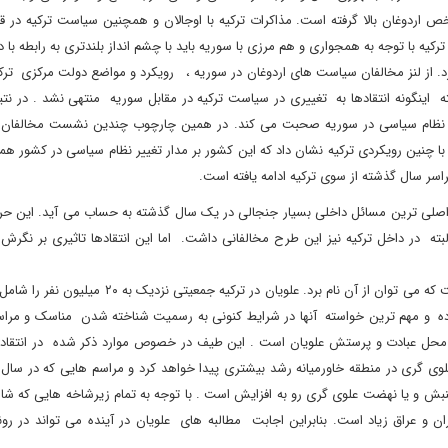
ردوغان بالا گرفته است. مذاکرات ترکیه با اوجالان و همچنین سیاست ترکیه در قب
رکیه با توجه به همجواری و هم مرزی با سوریه باید با چشم انداز بلندتری به رابطه با 
د. از لنز مخالفان سیاست های اردوغان در سوریه ، رویکرد و مواضع دولت مرکزی ترکی
بته اینگونه انتقادها به تغییری در سیاست ترکیه در مقابل سوریه منتهی نشد . در نت
 نظام سیاسی در سوریه صحبت می کند. در همین چارچوب چندین نشست مخالفان
. با چنین رویکردی ترکیه نشان داد که این کشور بر مدار تغییر نظام سیاسی در کشور ه
سر سال گذشته از سوی ترکیه ادامه یافته است.
 اصلی ترین مسائل داخلی بسیار جنجالی در یک سال گذشته به حساب می آید. این حر
لبته در داخل ترکیه نیز این طرح مخالفانی داشت. اما این انتقادها تاثیری بر نگر
افزایش یا رشد مطالبه های علویان در ترکیه چهارمین تحولی است که می توان از آن نام برد. علویان در تر
داده و مهم ترین خواسته آنها در شرایط کنونی به رسمیت شناخته شدن مناسک و مرا
محل عبادت و پرستش علویان است . این طیف در خصوص موارد ذکر شده در انتقاده
لوی گری در منطقه خاورمیانه رشد بیشتری پیدا خواهد کرد و مراسم هایی که در سال 
بش و یا نهضت علوی گری رو به افزایش است . با توجه به تمام زیرشاخه هایی که شا
ن و عراق زیاد است. بنابراین اجابت مطالبه های علویان در آینده می تواند در رو