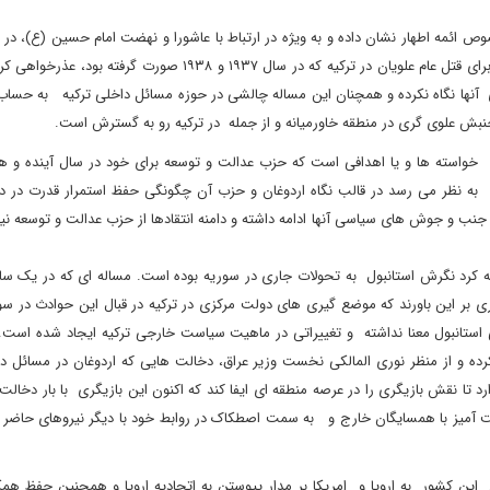
وص ائمه اطهار نشان داده و به ویژه در ارتباط با عاشورا و نهضت امام حسین (ع)، د
علویان بی تاثیر نبوده است . حدود دو سال پیش بود که اردوغان برای قتل عام علویان در ترکیه که در سال ۱۹۳۷ و ۱۹۳۸ صور
 های آنها نگاه نکرده و همچنان این مساله چالشی در حوزه مسائل داخلی ترکیه به حساب
بش علوی گری در منطقه خاورمیانه و از جمله در ترکیه رو به گسترش است.
واسته ها و یا اهدافی است که حزب عدالت و توسعه برای خود در سال آینده و ه
تردر سال ۲۰۲۳ تعریف کرده است . به نظر می رسد در قالب نگاه اردوغان و حزب آن چگونگی حفظ استمرار قدرت
نب و جوش های سیاسی آنها ادامه داشته و دامنه انتقادها از حزب عدالت و توسعه نی
ه کرد نگرش استانبول به تحولات جاری در سوریه بوده است. مساله ای که در یک س
ی بر این باورند که موضع گیری های دولت مرکزی در ترکیه در قبال این حوادث در س
استانبول معنا نداشته و تغییراتی در ماهیت سیاست خارجی ترکیه ایجاد شده است.
ده و از منظر نوری المالکی نخست وزیر عراق، دخالت هایی که اردوغان در مسائل دا
رد تا نقش بازیگری را در عرصه منطقه ای ایفا کند که اکنون این بازیگری با بار دخالت 
 آمیز با همسایگان خارج و به سمت اصطکاک در روابط خود با دیگر نیروهای حاضر 
این کشور به اروپا و امریکا بر مدار پیوستن به اتحادیه اروپا و همچنین حفظ همک