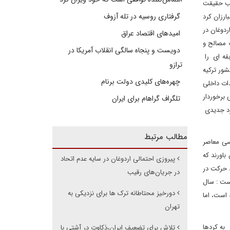
یب حقیقت
گرفتاری روسیه در تله آزوف
ارزان کرد
دوغان در
امیدهای اقتصاد عراق
ب مصالح و
دویست و پنجاه سالگی انقلاب آمریکا در
قه ای را
ترازو
شور ترکیه
چهره‌های کلیدی دولت برنام
دات داخلی
برخوردار
تلگراف گراهام برای ایران
کرد جدیدی
مطالب مرتبط
سی معاصر
اورند که
پیروزی احتمالی اردوغان در سایه عدم اتحاد
 2014 استبنابراین به نظر می رسد حرکت در
در جریان‌های رقیب
 ۲۰۱۴ تاریخ مهمی برای ترکیه است : سال
دورخیز محتاطانه ترک ها برای نزدیکی به
 است، اما
تهران
به کردها
تلاش برای تضعیف ایران،ذکاوت در آشتی با