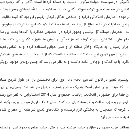
ه تاکتیکی در سیاست دولت مرکزی نسبت به مساله کردها است .گامی را که رجب ط
ی در سیاست های ترکیه خواند. گامی که به مذاکره با عبدالله اوجالان رهبر دربند مب
عهده سازمان اطلاعاتی ترکیه و شخص هاکان فیدان رئیس آن بود که البته نظارت ار
مذاکرات در مقام دفاع از روند به راه افتاده تاکید کرد که این مذاکرات در چارچو
شد. همزمان عبدالله گل ،رئیس جمهور ترکیه در خصوص مذاکره با کردها بحث بی ساب
اقدام های اشتباهی صورت گرفته که هزینه آن بر دوش ما هنوز سنگینی می کند، اما ک
برای رسیدن به جایگاه والاتر منطقه ای و حتی جهانی استفاده کرده و به تمامی تعه
کی از مهم ترین این معضلات مساله کردهاست که از اولویت و دغدغه های بنیادینی 
 مذاکره با پ.ک.ک و اوجالان ادامه داشت و به نظر می رسد که چنین روندی مولود روی
شبرد تغییر در قانون اساسی انجام داد . وی برای نخستین بار در طول تاریخ سیا
که مبتنی بر پارلمان است به یک نظام ریاستی تبدیل خواهد شد. بسیاری بر این ب
هدف از تلاش اردوغان برای تغییر نظامی سیاسی ترکیه هموارتر کردن فضا برای حضور در انتخابات ریاست جمهوری سال
جهت اصلاحات در قانون اساسی بر مبنای مشی و رویکردی است که اردوغان و حزب عدالت و توسعه دنبال می کنند. سال
 اگرچه که همچنان به پختگی لازم نرسیده و انتقادهای تندی نیز علیه آن مطرح شده
 به حساب می آید.
نتقد همانند حزب جمهوری خلق و حزب حرکت ملی و حتی حزب صلح و دموکراسی وابسته 