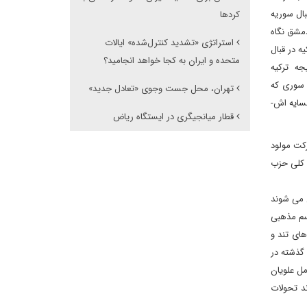
ال سوریه
کردها
دمشق نگاه
استراتژی «تشدید کنترل‌شده» ایالات
ه در قبال
متحده و ایران به کجا خواهد انجامید؟
یجه ترکیه
 سوری که
تهران، محل جست وجوی «تعادل جدید»
مسایه اش-
قطار میانجیگری در ایستگاه ریاض
کت مولود
ش کلی حزب
کیه جمعیتی نزدیک به ۲۰ میلیون نفر را شامل می شوند
سم مذهبی
ای تند و
گذشته در
مل علویان
ند تحولات