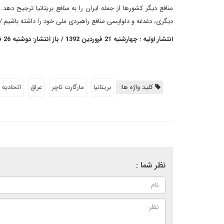
منافع دیگر کشورها از جمله ایران را به منافع بریتانیا ترجیح ده
دیگری، دغدغه و دلواپسی منافع راهبردی ملی خود را داشته باشیم./14
انتشار اولیه : چهارشنبه 21 فروردین 1392 / باز انتشار: دوشنبه 26 فروردین 1392
کلید واژه ها:
بریتانیا
مارگارت تاچر
عراق
اتحادیه ا
نظر شما :