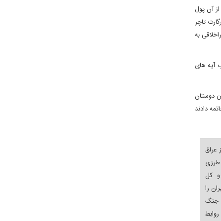
ز آن پول
گارت تاچر
اخلاقی به
 آیه های
ن دوستان
تمه دادند
 عراق
 طرزی
و کل
ان را
 جنگ
روابط