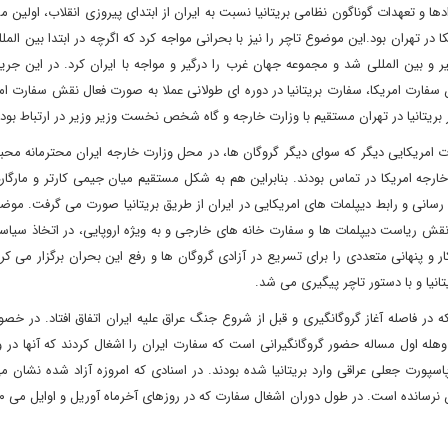
ا و تعهدات گوناگون نظامی بریتانیا نسبت به ایران از ابتدای پیروزی انقلاب، اولین 
ر تهران بود.این موضوع تاچر را نیز با بحرانی مواجه کرد که اگرچه در ابتدا بین المللی
و بین المللی شد و مجموعه جهان غرب را درگیر و مواجه با ایران کرد. در این جریان
فارت امریکا، سفارت بریتانیا در دوره ای طولانی عملا به صورت فعال نقش سفارت امری
بریتانیا در تهران مستقیم با وزارت خارجه و گاه شخص نخست وزیر وزیر در ارتباط بود.
ت امریکایی دیگر که سوای دیگر گروگان ها، در محل وزارت خارجه ایران محترمانه مح
ارجه امریکا در تماس بودند. بنابراین هم به شکل مستقیم میان جیمی کارتر و مارگار
سانی و رابط دیپلمات های امریکایی در ایران از طریق بریتانیا صورت می گرفت. موض
ن نقش ریاست دیپلمات ها و سفارت خانه های خارجی و به ویژه اروپایی، در اتخاذ سیا
و پنهانی متعددی را برای تسریع در آزادی گروگان ها و رفع این بحران برگزار می کر
تانیا و با دستور تاچر پیگیری می شد.
بحث اشغال سفارت ایران در لندن در بهار 1980 است که در فاصله آغاز گروگانگیری و قبل از شروع جنگ عراق علیه ایران اتفاق افتاد.
له اول مساله حضور گروگانگیرانی است که سفارت ایران را اشغال کردند که آنها در وا
 پاسپورت جعلی عراقی وارد بریتانیا شده بودند. در اسنادی که امروزه آزاد شده نشان 