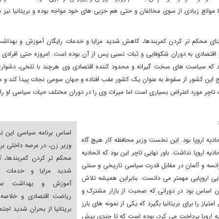
موانع زیادی از سوی مخالفان و حتی هم حزبی های خود مواجه بوده و بریتانیا نیز د
نای محکم تر کردن کمربندها، کاهش شدید مزایا و خدمات رایگان آموزش و بهداش
و اقتصادی به دوران شکوفایی و ثبات نسبی پس از آن بوده است. امروزه حتی افرادی
 که سیاست های سخت گیرانه و محدود کننده اقتصادی وی هرچند با تلخی، دشواری
ریج این کشور از سقوط به عنوان یک کشور عقب افتاده و جهان سومی نجات پیدا کند و 
است تاچر مورد اعتراض بسیاری است اما میراث وی را در دوران مختلف حیات سیاسی او را
اساس برنامه سیاسی این 
حادیه اروپا بود. این نخست وزیر محافظه کار هیچ گاه
وزیر زن، در عرصه داخلی بر 
یه اروپا نداشت. باور نهایی تاچر این بود که اتحادیه
محکم تر کردن کمربندها، 
رانسه و آلمان در مقابل قدرت سیاسی تاریخی و سنتی
شدید مزایا و خدمات را
رایی اروپایی مهمتر می دانست. بنابراین همیشه تلاش
آموزش و بهداشت عمو
ین اساس بود در دورانی که صحبت از بازار مشترک و
ریاضت اقتصادی و خلاصه، 
ز را برای بریتانیا بگیرد که یکی از نمونه های بارز
بریتانیا از بحران شدید اجتم
دیه اروپا پرداخت می کرد، بوده است که تا چندی پیش