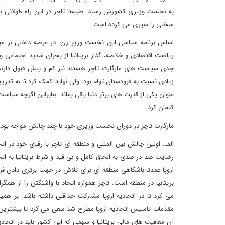
به نخست وزیری کشورش رسید. طبیعتا تاچر در این راه طولانی با 
سختی را سپری می کرده است.
اساس برنامه سیاسی این نخست وزیر زن، در عرصه داخلی بر مب
ریاضت اقتصادی و خلاصه، گذار بریتانیا از بحران شدید اجتماعی 
جدی سیاست های مارگارت تاچر هستند نیز کم و بیش قبول دارند
زیادی نسبت به فرودستان توام بود، ولی نهایتا کمک کرد تا به تد
عنوان یکی از قدرت های برتر دنیا باقی بماند. بنابراین اگرچه سی
کتمان کرد.
مارگارت تاچر در دوران نخست وزیری خود با چند چالش مواجه بود:
الف: اولین چالش بین المللی و منطقه ای تاچر با رقبای خود در ات
رضایت صد در صدی به الحاق کامل و بی قید و شرط بریتانیا به اتحاد
اروپا عمدتا باشگاهی منطقه ای برای تلاش در جهت برتری دادن ف
بریتانیا در منطقه است. تاچر همواره اتحاد با واشنگتن را از همگ
می کرد تا در اتحادیه اروپا مشارکت حداقلی داشته باشد. بر هم
مقدمات تاسیس اتحادیه اروپا مطرح شد سعی می کرد تا بیشترین امتیا
آن معافیت های مالی بریتانیا و سهمی که این کشور باید در اتحا