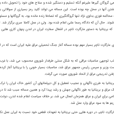
گروگان گیرها علیرغم آنکه تسلیم و دستگیر شده و سلاح های خود را تحویل داده بود
 آنها در محل چه بوده است. این مساله می تواند کلید رمز بسیاری از سوالاتی با
مه فوزی بداوی نژاد تنها گروگانگیری که تصادفا زنده مانده بود، به گروگانها و مسئول
شوند. حال آن که دادگاه رسما علنی اعلام شده بود. ولی در عمل کاملا سری برگزار شد. 
بریتانیا به دستور مارگارت تاچر در اشغال سفارت ایران در لندن پنهان کاری هایی د
 مارگارت تاچر بسیار مهم بوده مساله آغاز جنگ تحمیلی عراق علیه ایران است که در ای
ب توجهی مناسبات عراقی که به شکل سنتی طرفدار شوروی محسوب می شد، با غرب و
 وزیر و سپس رئیس جمهور عراق شد، مناسبات بسیار خوبی را با بریتانیا آغاز کرده 
 گرفتن تدریجی عراق از اتحاد شوروی صورت می گرفت.
بریتانیا به طرزی ناگهانی و عجیب تعطیل و کل دیپلماتهای آن کشور خاک ایران را ترک 
ک عراق و بریتانیا به طور ناگهانی جهش و رشد پیدا کرد و همین مساله سبب شد تا در
ی برای ایران و عراق همزمان اعمال می شد، بر خلاف سیاست اعلام شده لندن، دولت بر
م ها به سود عراق وارد عمل شد.
رت تاچر، در دوره هایی حتی بریتانیا به تعهدات قطعی خود نسبت به ایران عمل نکر