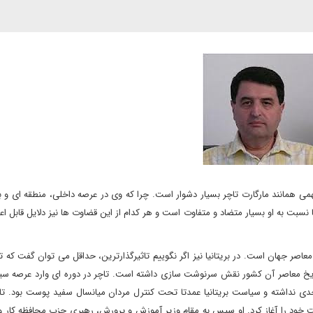
نند مارگارت تاچر بسیار دشوار است. چرا که وی در عرصه داخلی، منطقه ای و بی
سبت به او بسیار متضاد و متفاوت است و هر کدام از این قضاوت ها نیز دلایل قابل اعت
عاصر جهان است. در بریتانیا نیز اگر نگوییم تاثیرگذارترین، حداقل می توان گفت که ت
تاریخ معاصر آن کشور نقش سرنوشت سازی داشته است. تاچر در دوره ای وارد عرصه سی
ی نداشته و سیاست بریتانیا عمدتا تحت کنترل مردان میانسال سفید پوست بود. تاچر
ود را آغاز کرد. او سپس به مقام وزیر آموزش و پرورش، رهبری حزب محافظه کار و 