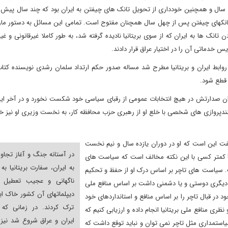
سال و همچنین خودداری از تحویل تانک های چیفتن به ایران بود که چند سال پیش ا
بت تانکهای چیفتن پس از چهل سال همچنان مفتوح است. تمامی این مسائل به دستور مار
نک ها به ایران که از سوی بریتانیا نادیده گرفته شد، به طور کاملا غیرقانونی و غیر
 خدماتی آن را در اختیار عراق قرار دادند.
وابط ایران و بریتانیا مطرح شد مساله صدور حکم ارتداد سلمان رشدی نویسنده کتاب
 قطع شود.
ران صدارتش در هیچ انتخابات عمومی از رقبای سیاسی خود شکست نخورد و در آخر ای
ندپروازی های شخصی با خلع او از رهبری حزب محافظه کار، به نخست وزیری او نیز خا
گفت این است که او در دوران یازده سال و نیم نخست
در آستانه جنگ و آغاز تجاوز
ا کمتر کسی با این نکته مخالف است که سیاست های
به ایران، سفارت بریتانیا به
. سیاست های تاچر بر اساس درک او از حفظ و تحکیم
ناگهانی و عجیب تعطیل 
شور دیگری دوستی و یا دشمنی داشت بر اساس منافع ملی
دیپلماتهای آن کشور خاک ایر
د در قبال تاچر را بر اساس منافع و استانداردهای خود
ترک کردند. در زمانی که
نظری منافع ملی بریتانیا انجام داده و ارزیابی کنیم که
ایران و عراق شروع شد نیز 
یاستمداری مثل تاچر نمی توان و نباید توقع داشت که