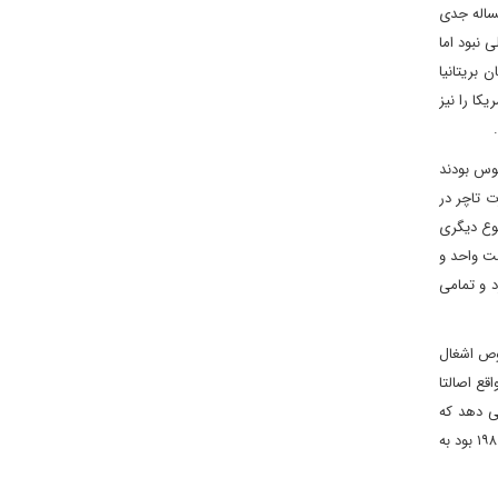
مساله جدی
 نبود اما
 بریتانیا
کا را نیز
بوس بودند
ت تاچر در
وع دیگری
ست واحد و
د و تمامی
 در خصوص اشغال
قع اصالتا
می دهد که
بریتانیا از ابتدا از این مساله آگاه بوده اما عامدانه این خبر را به ایران نرسانده است. در طول دوران اشغال سفارت که در روزهای آخرماه آوریل و اوایل می ۱۹۸۰ بود به