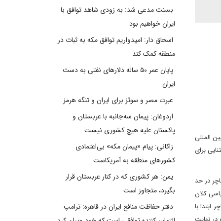
بسنت مدعی شد: به زودی شاهد توافق با
ایران خواهیم بود
اسحاق دار: امیدواریم توافق مکه به ثبات در
منطقه کمک کند
پایان عمر ۵۰ ساله دلارهای نفتی به دست
ایران
عبرت مصر و سوئز برای ایران و تنگه هرمز
اردوغان: پیمان سه‌جانبه با عربستان و
پاکستان علیه هیچ کشوری نیست
ن المللی
زاکانی: پیام «پیمان مکه» بی‌اعتمادی
نایی برای
کشورهای منطقه به آمریکاست
یمن: هر کشوری که در کنار عربستان قرار
اچر در حد
بگیرد، متجاوز است
اسی کلان
 ابتدا با
دفتر حفاظت منافع ایران در قاهره: ترامپ
در نهایت
التماس‌کننده توافقی است که خود ویران کرد