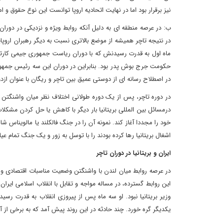
نیز برقرار بود اما در نهایت اتحادیه اروپا توانست این نوع حقوق و امتی
ب: در عرصه منطقه ای به دلیل آنکه روابط ویژه و نزدیکی در دوران م
در نتیجه تاچر همیشه از موضع بالاتری نسبت به دیگر رهبران اروپا
ماه اول به قدرت رسیدنش که با دوران ریاست جمهوری جیمی کارتر
حکومت جرج بوش پدر بود. بنابراین در دوران این سه رئیس جمهور
در اصطلاح رسانه ای از دوستی عمیق بین تاچر و ریگان با عنوان ازد
در دوره تاچر، پس از یک دوره طولانی اختلاف نظر میان واشنگت
درمسائل بین المللی بریتانیا بار دیگر با کاهش یا حل کردن مشکل
خود را مجددا آغاز کند. نمونه آن را در جنگ فالکلند یا مالویناس شاهد
اشغال بریتانیا رها کرده بودند را با توسل به زور و یک جنگ تمام عیا
ایران و بریتانیا در دوران تاچر
در عرصه روابط میان لندن با واشنگتن وضعیت مناسبات اقتصادی و 
وزیر بریتانیا نبود. او سه ماه پس از پیروزی انقلاب به قدرت رسید
یکدیگر گره خورد. چند حادثه در این روند پیش آمد که به برخی از آ