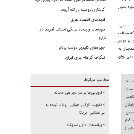
وره بسیار
گرفتاری روسیه در تله آزوف
امیدهای اقتصاد عراق
ت عمومی،
دویست و پنجاه سالگی انقلاب آمریکا در
 که مخالف
ترازو
 و موانع
چهره‌های کلیدی دولت برنام
همچنان به
 نمی توان
تلگراف گراهام برای ایران
مطالب مرتبط
نخست
مبنای
اروپایی‌ها بر سر دوراهی ماندند
کاهش
یگان
تقویت ناوگان هوایی اروپا با توجه به
می،
بی‌اعتنایی امریکا
گذار
پیامدهای «اول امریکا»
اعی و