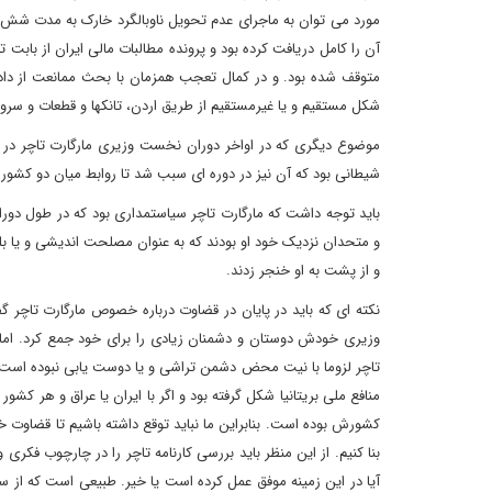
مورد می توان به ماجرای عدم تحویل ناوبالگرد خارک به مدت شش 
آن را کامل دریافت کرده بود و پرونده مطالبات مالی ایران از با
متوقف شده بود. و در کمال تعجب همزمان با بحث ممانعت از دادن تا
شکل مستقیم و یا غیرمستقیم از طریق اردن، تانکها و قطعات و سرویس
موضوع دیگری که در اواخر دوران نخست وزیری مارگارت تاچر در ر
شیطانی بود که آن نیز در دوره ای سبب شد تا روابط میان دو کشور
باید توجه داشت که مارگارت تاچر سیاستمداری بود که در طول دو
و متحدان نزدیک خود او بودند که به عنوان مصلحت اندیشی و یا بل
و از پشت به او خنجر زدند.
نکته ای که باید در پایان در قضاوت درباره خصوص مارگارت تاچر 
وزیری خودش دوستان و دشمنان زیادی را برای خود جمع کرد. ام
تاچر لزوما با نیت محض دشمن تراشی و یا دوست یابی نبوده است
منافع ملی بریتانیا شکل گرفته بود و اگر با ایران یا عراق و هر ک
کشورش بوده است. بنابراین ما نباید توقع داشته باشیم تا قضاوت خو
بنا کنیم. از این منظر باید بررسی کارنامه تاچر را در چارچوب فکری و 
آیا در این زمینه موفق عمل کرده است یا خیر. طبیعی است که از س