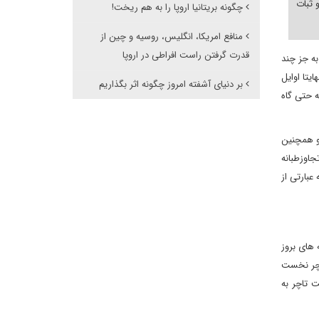
 ثبات
چگونه بریتانیا اروپا را به هم ریخت!
منافع امریکا، انگلیس، روسیه و چین از
قدرت گرفتن راست افراطی در اروپا
به جز چند
تا اوایل
بر دنیای آشفته امروز چگونه اثر بگذاریم
 حتی گاه
و همچنین
جاوزطبانه
 عبارتی از
 های بروز
 زمان پیروزی انقلاب ایران در بهمن 1357/ فوریه 1979، مارگارت تاچر نخست
ت تاچر به