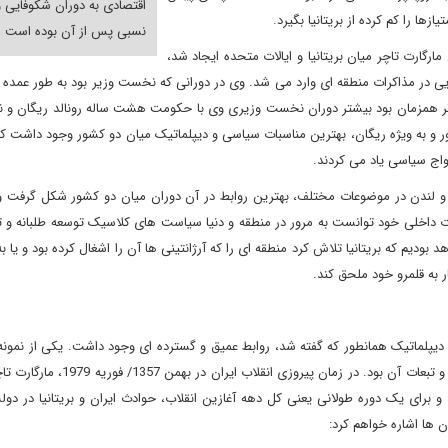
اقتصادی به دوران شکوفایی و
ازها را کم کرده از بریتانیا بگیرد.
نسبی پس از آن بوده است
ارگارت تاچر میان بریتانیا و ایالات متحده ایجاد شد،
یی در مذاکرات منطقه ای وارد می شد. وی در دورانی که نخست وزیر بود به طور عمده 
 همزمان بود بیشتر دوران نخست وزیری وی با حکومت هشت ساله رونالد ریگان و نهای
 و به ویژه ریگان، بهترین مناسبات سیاسی و دیپلماتیک میان دو کشور وجود داشت که
واج سیاسی یاد می کردند.
ن و لندن در موضوعات مختلف، بهترین روابط در آن دوران میان دو کشور شکل گرفت 
ات داخلی خود توانست به مرور در منطقه و دنیا سیاست های کلاسیک توسعه طلبانه و ت
 بودیم که بریتانیا تلاش کرد منطقه ای را که آرژانتینی ها آن را اشغال کرده بود و یا به
ر به قلمرو خود ملحق کند.
دیپلماتیک همانطور که گفته شد، روابط عمیق و گسترده ای وجود داشت. یکی از نمونه
این روابط گسترده، در مساله مواجه و تقابل با انقلاب اسلامی ایران و تبعات آن بود. در
 و برای یک دوره طولانی یعنی کل دهه آغازین انقلاب، حوادث ایران و بریتانیا در دول
ن ها اشاره خواهم کرد: