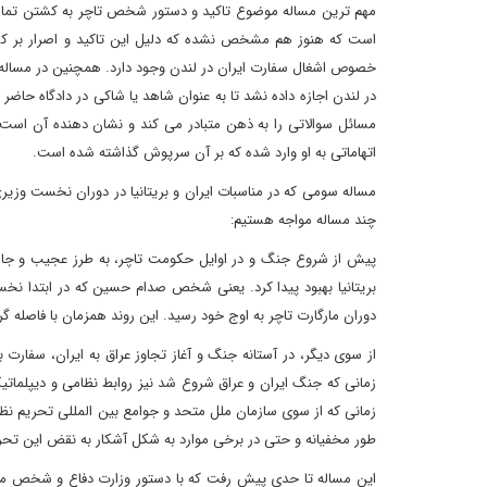
مهم ترین مساله موضوع تاکید و دستور شخص تاچر به کشتن تمامی 
است که هنوز هم مشخص نشده که دلیل این تاکید و اصرار بر کشتن
خصوص اشغال سفارت ایران در لندن وجود دارد. همچنین در مساله محاک
در لندن اجازه داده نشد تا به عنوان شاهد یا شاکی در دادگاه حاضر 
مسائل سوالاتی را به ذهن متبادر می کند و نشان دهنده آن است که 
اتهاماتی به او وارد شده که بر آن سرپوش گذاشته شده است.
مساله سومی که در مناسبات ایران و بریتانیا در دوران نخست وزیری
چند مساله مواجه هستیم:
پیش از شروع جنگ و در اوایل حکومت تاچر، به طرز عجیب و جال
بریتانیا بهبود پیدا کرد. یعنی شخص صدام حسین که در ابتدا نخست
دوران مارگارت تاچر به اوج خود رسید. این روند همزمان با فاصله
از سوی دیگر، در آستانه جنگ و آغاز تجاوز عراق به ایران، سفارت 
زمانی که جنگ ایران و عراق شروع شد نیز روابط نظامی و دیپلماتی
زمانی که از سوی سازمان ملل متحد و جوامع بین المللی تحریم نظام
طور مخفیانه و حتی در برخی موارد به شکل آشکار به نقض این تحری
این مساله تا حدی پیش رفت که با دستور وزارت دفاع و شخص مارگا