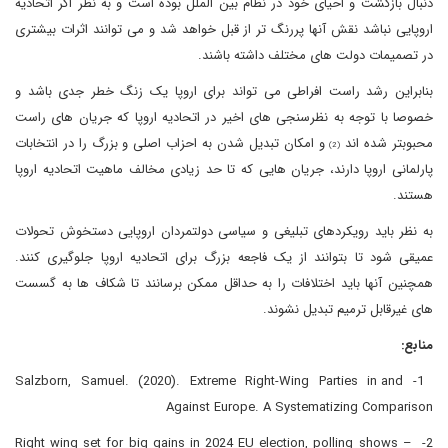
دنبال بازگشت و احیای خود در نظام بین الملل بوده است و به نظر اگر اتحادیه
اروپایی نباشد نقش آنها پررنگ تر از قبل خواهد شد و می توانند اثرات بیشتری
در تصمیمات دولت های مختلف داشته باشند.
بنابراین رشد راست افراطی می تواند برای اروپا یک زنگ خطر جدی باشد و
خصوصا با توجه به نظرسنجی های اخیر در اتحادیه اروپا که جریان های راست
محبوبتر شده اند
و امکان تبدیل شدن به احزاب اصلی و بزرگ را در انتخابات
(2)
پارلمانی اروپا دارند، جریان هایی که تا حد زیادی مخالف ماهیت اتحادیه اروپا
هستند.
به نظر باید رویکردهای تبلیغی و سیاسی دولتمردان اروپایی دستخوش تحولات
عمیقی شود تا بتوانند از یک فاجعه بزرگ برای اتحادیه اروپا جلوگیری کنند.
همچنین آنها باید اختلافات را به حداقل ممکن برسانند تا شکاف ها به گسست
های غیرقابل ترمیم تبدیل نشوند.
منابع:
1- Salzborn, Samuel. (2020). Extreme Right-Wing Parties in and
Against Europe. A Systematizing Comparison
2- Right wing set for big gains in 2024 EU election, polling shows –