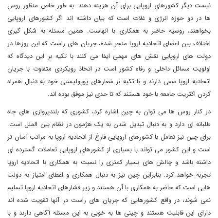
نیست دیگر کشورهای اروپایی برای آن هزینه دهند. به طور خاص منظور روس
ها در دو حوزه انرژی و غلات است که بیان داشته اند اگر کشورهای اروپایی
بخواهند، روسیه حاضر به همکاری با آنهاست. همین مسئله به شکل گیری
اختلاف بین اعضای اتحادیه اروپا منجر شده، جریان های راست که این روزها در
دولت های اروپایی نقش های مهمی ایفا می کنند با تکیه بر این دیدگاه که
اولویت مسائل داخلی و رفاه کشور است در اتخاذ رویکردی متفاوت با جریان
اتحادیه اروپا سعی دارند و با تکیه بر شعارهای پوپولیستی خود به دنبال همراه
کردن اکثریت جامعه با خود هستند که تا حدی نیز موفق بوده اند.
در کنار روس ها می توان به چین اشاره کرد، کشوری که بلندپروازی های جاه
طلبانه ای دارد و به دنبال تبدیل شدن به یک هژمون در نظام بین الملل است.
برای چین نیز تعامل با کشورهای اروپایی فارغ از اتحادیه اروپا به مراتب آسان تر
است و این کشور می تواند با بسیاری از کشورهای اروپایی تعاملات گسترده ای
داشته باشد و چالش های بسیار کمتری را نسبت به همکاری با اتحادیه اروپا
تجربه خواهد کرد. بنابراین چین نیز به دنبال همکاری و اعطای امتیاز به دولت
هایی است که حاضر به همکاری با آن هستند و زیر فشارهای اتحادیه اروپا تسلیم
نمی شوند، در واقع کشورهایی که جریان های راست در آنها تقویت شده اند
دارای این قابلیت هستند و چینی ها به خوبی به این مسئله آگاهی دارند و با