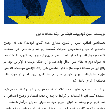
نویسنده: امین گودرزوند، کارشناس ارشد مطالعات اروپا
دیپلماسی ایرانی:
پس از شروع بیماری همه گیری کووید۱۹ بود که اوضاع
اقتصادی در جهان دستخوش تحولات گسترده ای شد و شاخص های مختلف
اقتصادی دچار افت و کاهش شدند. هنوز چیزی از دوران پسا کووید نگذشته بود
که شوک دوم به نظام بین الملل وارد شد و آن جنگ روسیه و اوکراین بود. در
واقع این دو مسئله زمینه ساز کاهش شاخص های رفاه، افزایش مهاجرت، افزایش
هزینه خانوارها، از بین رفتن یا کندی چرخه تامین بین الملل در حوزه های
مختلف از انرژی تا غذا شد.
در این بین جریان های راست توانسته اند به خوبی از این اوضاع به نفع خود
استفاده کنند. آنها با استفاده از شرایط نه چندان خوب اقتصاد و اوضاع اجتماعی، با
شعارهای عوام پسند به دنبال احیای خود به عنوان جریان اثرگذار هستند
،
(1)
موضوعی که به نظر در انجام آن بسیار موفق بوده اند. اما به راستی رشد راست