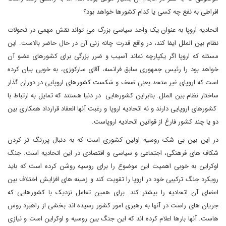
افراطی به نفع چه کسی یا کدام کشورها خواهد بود؟
اتحادیه اروپا به عنوان یک واحد سیاسی بزرگ می تواند نقش مهمی در تحولات
نظام بین الملل ایفا کند، در واقع قدرت چانه زنی آن در حال حاضر بالاست. این
مسئله که اروپا اگر یکپارچه نماند آسیب و ضرر بزرگی برای کشورهای عضو آن
خواهد بود را رئیس جمهوری سابق فرانسه، آقای سارکوزی، به خوبی بیان کرده
است که اروپای غیر متحد یعنی ضعف و شکست کشورهای اروپایی در دوران گذار
ساختار نظام بین الملل. بنابراین کشورهایی در دنیا هستند که تمایل به ارتباط با
کشورهای اروپایی دارند و نه اتحادیه اروپا و رغبت آنها انعقاد قرارداد همکاری بین
دو یا چند کشور فارغ از قوانین اتحادیه اروپاست.
در این بین بی شک روسیه اولین کشوری است که به دنبال پررنگ تر کردن
شکاف های فرهنگی، اجتماعی و سیاسی و اقتصادی در این اتحادیه است. جنگ
اوکراین به خوبی اهمیت این موضوع را برای روسیه روشن کرده است که باید
رویکرد جنگ ترکیبی خود در اروپا را تقویت کند و زمینه های افزایش اختلاف بین
اعضای آن اتحادیه را بیشتر کند. برای همین تعامل نزدیک با کشورهایی که
جریان های راست در آنها به رهبری امور کشور رسیده اند بخشی از راهبرد روس
هاست. آنها بارها اعلام کرده اند که این جنگ بین روسیه و اوکراین است و نیازی