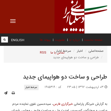
Toggle
vigation
صفحه نخست
درباره ما
عضویت
پیوند ها
ENGLISH
صفحه‌اصلی
اخبار
سرخط اخبار
تماس با ما
RSS
طراحی و ساخت دو هواپیمای جدید
طراحی و ساخت دو هواپیمای جدید
۰۳ اردیبهشت ۱۳۹۲ | ۲۳:۰۵
کد : ۱۹۱۵۳۱۹
سرخط اخبار
به گزارش خبرنگار پارلمانی
خبرگزاری فارس
، سیدحسین نقوی نماینده مردم
ورامین و سخنگوی کمیسیون امنیت ملی و سیاست خارجی مجلس شورای