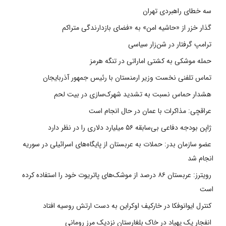
سه خطای راهبردی تهران
گذار خزر از «حاشیه امن» به «فضای بازدارندگی متراکم
ترامپ گرفتار در شن‌زار سیاسی
حمله موشکی به کشتی اماراتی در تنگه هرمز
تماس تلفنی نخست وزیر ارمنستان با رئیس جمهور آذربایجان
هشدار حماس نسبت به تشدید شهرک‌سازی در بیت‌ لحم
عراقچی: مذاکرات با عمان در حال انجام است
ژاپن بودجه دفاعی بی‌سابقه ۵۶ میلیارد دلاری را در نظر دارد
عضو سازمان بدر: حملات به عربستان از پایگاه‌های اسرائیلی در سوریه
انجام شد
رویترز: عربستان ۸۶ درصد از موشک‌های پاتریوت خود را استفاده کرده
است
کنترل ایوانوفکا در خارکیف اوکراین به دست ارتش روسیه افتاد
انفجار یک پهپاد در خاک بلغارستان نزدیک مرز رومانی