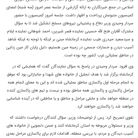
اسلامی در جمع خبرنگاران به ارائه گزارشی از جلسه عصر امروز (سه شنبه) اعضای
کمیسیون متبوعش پرداخت و اظهار داشت: جلسه امروز کمیسیون با حضور
سردار وحیدی وزیر دفاع و پشتیبانی نیروهای مسلح تشکیل شد تا به سؤال
مشترک آقایان فتح الله حسینی نماینده قصر شیرین، احمد شوهانی نماینده ایلام
و سیدسعید حیدری طیب نماینده کرمانشاه مبنی بر اینکه با توجه به اینکه شاهد
آسیب دیدن و خسارات جسمی در زمینه مین هستیم، دلیل پایان کار مین زدایی
در مناطق عملیاتی غرب کشور چه بوده است.
وی افزود: سردار وحیدی در پاسخ به سؤال نمایندگان گفت که همایشی که در
کرمانشاه برگزار شد با هدف تجلیل از خانواده های شهدا و جانبازانی بود که موفق
به انجام مرحله اول پاکسازی مناطق عملیاتی شده اند و این به معنای انجام همه
مراحل پاکسازی و پاکسازی همه مناطق بوده و نیست و تیم های پاکسازی کننده
در منطقه خواهد ماند و مابقی مراحل و مناطق و یا مناطقی که در آینده شناسایی
خواهند شد را پاکسازی خواهند کرد.
نقوی تصریح کرد: پس از توضیحات وزیر، سؤال کنندگان درخواست داشتند که
وزیر و مسئولان مربوطه به استان کرمانشاه کنند و ضمن دلجویی از خانواده های
آسیب دیدگان و مردم، با بررسی منطقه، اقدامات لازم برای پاکسازی مراحل بعدی