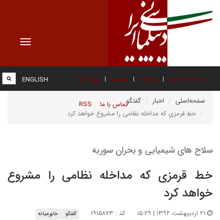
Toggle
vigation
صفحه نخست
درباره ما
عضویت
پیوند ها
ENGLISH
صفحه‌اصلی
اخبار
گفتگو
تماس با ما
RSS
خط قرمزی که مداخله نظامی را مشروع خواهد کرد
سلاح های شیمیایی و بحران سوریه
خط قرمزی که مداخله نظامی را مشروع
خواهد کرد
۲۱ اردیبهشت ۱۳۹۲ | ۱۵:۲۹
کد : ۱۹۱۵۸۷۳
گفتگو
خاورمیانه