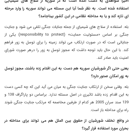
اخیرا شواهدی به دست آمده است که در سوریه از سلاح های شیمیایی
استفاده شده است. به نظر شما آیا این مسئله می تواند سوریه را وارد مرحله
ای تازه کند و یا به مداخله نظامی در این کشور بیناجامد؟
بله. استفاده از سلاح های شیمیای از جمله جنایات جنگی تلقی می شود و جنایت
جنگی بر اساس «مسئولیت حمایت» (
responsibility to protect
) یکی از
جنایاتی است که در صورت ارتکاب می تواند زمینه را برای توسل به زور فراهم
کند. با این حال باید توجه داشت که مجوز توسل به زور را درهر صورت شورای
امنیت باید صادر کند.
یعنی حتی اگر شورشیان سوریه هم دست به این اقدام زده باشند، مجوز توسل
به زور امکان صدور دارد؟
بله. وقتی سخن از ارتکاب جنایت جنگی به میان می آید این که چه کسی دست
به این اقدام زده باشد تاثیری در اصل مسئله ندارد. براساس دو پاراگراف 138 و
139 سند سران 2005 هر کدام از طرفین مخاصمه که مرتکب جنایت جنگی شوند
راه برای مداخله باز است.
در واقع تخلف شورشیان از حقوق بین الملل هم می تواند برای مداخله در
بحران مورد استفاده قرار گیرد؟