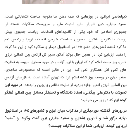
دیپلماسی ایرانی:
در روزهایی که همه ذهن ها متوجه مباحث انتخاباتی است،
سعید جلیلی، دبیر شورای عالی امنیت ملی و سرپرست مذاکرات هسته ای
جمهوری اسلامی که خود یکی از کاندیداهای انتخابات ریاست جمهوی پیش
روست با کاترین اشتون، مسوول سیاست خارجی اتحادیه اروپا و رئیس تیم
مذاکره کننده کشورهای عضو ۵+۱ در استانبول دیدار و مذاکره کرد و این مذاکرات
را مفید ارزیابی کرد. در همین حال یوکیا آمانو، مدیر کل آژانس بین المللی انرژی
اتمی، روز جمعه اعلام کرد که ایران با این آژانس در مورد مسایل مربوط به فعالیت
های اتمی اش همکاری نمی کند. این در حالی است که محمودرضا ساجدی،
سفیر ایران در روسیه روز شنبه اعلام کرد که تهران آماده است به بازرسان آژانس
بین المللی انرژی اتمی اجازه بازدید از سایت نظامی پارچین را بدهد
.
در مورد این
تحولات با دکتر علی بیگدلی، استاد دانشگاه و تحلیلگر مسائل بین المللی گفتگو
کرده ایم
که در زیر می خوانید:
در روزهای گذشته دور دیگری از مذاکرات میان ایران و کشورهای۵+۱ در استانبول
ترکیه برگزار شد و کاترین اشتون و سعید جلیلی این گفت وگوها را "مفید"
ارزیابی کردند. ارزیابی شما از این مذاکرات چیست؟