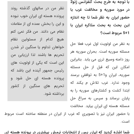
با توجه به طرح بحث کنفرانس ژنو2
نظر من در سالهای گذشته روند
در مورد سوریه و مخالفت غرب با
پرونده هسته ای ایران خوب نبوده
حضور ایران به نظر شما تا چه اندازه
و این را بخش عمده ای از مقامات
این بحث به بحث مذاکره ایران با
نظام می دانند. من فکر نمی کنم
1+5 مربوط است؟
هیچ کدام از مسئولین نظام
به نظر من اولویت اول غرب فعلا حل
خواهان تداوم یا سنگین تر شدن
مسئله سوریه است. بحران سوریه هر
تحریم ها باشند لذا ارزیابی من
روز دامنه وسیع تری می یابد. بنابراین
این است که یکی از اولویت های
امکان این که قبل از حل مسئله
رئیس جمهور آینده این باشد که
سوریه، ایران و1+5 به توافقی برسند
پرونده هسته ای حل شود و
وجود ندارد. غرب تلاش م یکند که
تحریم های سنگین از کشور
ابتدا کشت و کشتارهای سوریه را به
برداشته شود.
پایان برساند و سپس به سراغ حل
مسئله هسته ای ایران بیاید. مخالفت
با حضور ایران نیز با تصویری که غرب از ایران در منطقه ساخته است مربوط
است.
شما اشاره کردید که ایران پس از انتخابات نرمش بیشتری در پرونده هسته ای