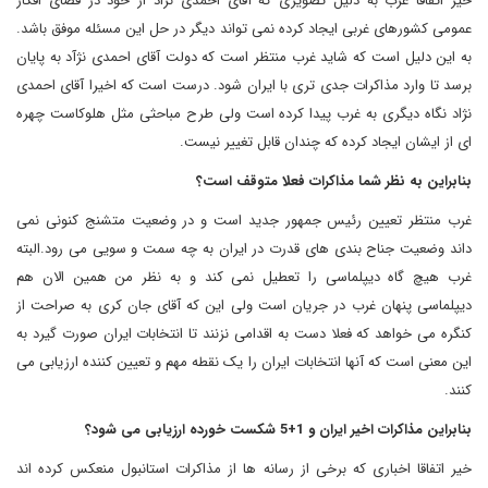
خیر اتفاقا غرب به دلیل تصویری که آقای احمدی نژاد از خود در فضای افکار
عمومی کشورهای غربی ایجاد کرده نمی تواند دیگر در حل این مسئله موفق باشد.
به این دلیل است که شاید غرب منتظر است که دولت آقای احمدی نژآد به پایان
برسد تا وارد مذاکرات جدی تری با ایران شود. درست است که اخیرا آقای احمدی
نژاد نگاه دیگری به غرب پیدا کرده است ولی طرح مباحثی مثل هلوکاست چهره
ای از ایشان ایجاد کرده که چندان قابل تغییر نیست.
بنابراین به نظر شما مذاکرات فعلا متوقف است؟
غرب منتظر تعیین رئیس جمهور جدید است و در وضعیت متشنج کنونی نمی
داند وضعیت جناح بندی های قدرت در ایران به چه سمت و سویی می رود.البته
غرب هیچ گاه دیپلماسی را تعطیل نمی کند و به نظر من همین الان هم
دیپلماسی پنهان غرب در جریان است ولی این که آقای جان کری به صراحت از
کنگره می خواهد که فعلا دست به اقدامی نزنند تا انتخابات ایران صورت گیرد به
این معنی است که آنها انتخابات ایران را یک نقطه مهم و تعیین کننده ارزیابی می
کنند.
بنابراین مذاکرات اخیر ایران و 1+5 شکست خورده ارزیابی می شود؟
خیر اتفاقا اخباری که برخی از رسانه ها از مذاکرات استانبول منعکس کرده اند