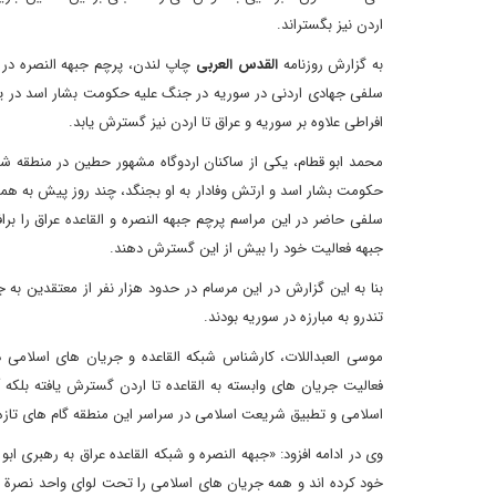
اردن نیز بگستراند.
به گزارش روزنامه
القدس العربی
چاپ لندن، پرچم جبهه النصره در
سلفی جهادی اردنی در سوریه در جنگ علیه حکومت بشار اسد در یکی 
افراطی علاوه بر سوریه و عراق تا اردن نیز گسترش یابد.
محمد ابو قطام، یکی از ساکنان اردوگاه مشهور حطین در منطقه شن
حکومت بشار اسد و ارتش وفادار به او بجنگد، چند روز پیش به همر
سلفی حاضر در این مراسم پرچم جبهه النصره و القاعده عراق را برافر
جبهه فعالیت خود را بیش از این گسترش دهند.
بنا به این گزارش در این مرسام در حدود هزار نفر از معتقدین 
تندرو به مبارزه در سوریه بودند.
موسی العبداللات، کارشناس شبکه القاعده و جریان های اسلامی د
فعالیت جریان های وابسته به القاعده تا اردن گسترش یافته بلکه
اسلامی و تطبیق شریعت اسلامی در سراسر این منطقه گام های تازه ا
وی در ادامه افزود: «جبهه النصره و شبکه القاعده عراق به رهبری اب
خود کرده اند و همه جریان های اسلامی را تحت لوای واحد نصرة ا