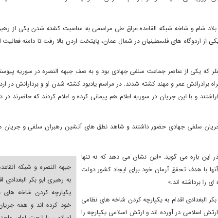
 بلاد شام و شاخه شبکه القاعده عراق طی مراسمی به مناسبت کشته شدن یکی از رهبر
از اردوگاه های فلسطینیان در شمال عمان، پایتخت اردن بالا رفت تا دامنه فعالیت 
لر که یکی از عناصر جماعت سلفی جهادی بود و به صف جبهه النصره در سوریه پیوسته 
اه برادرانش عمر و مهند کشته شدند. در مراسم یادبود کشته شدن او و بردارانش در ا
اشتند و با این جریان در سوریه اعلام هم پیمانی کرده و اعلام کردند که حاضرند در دف
به جریان سلفی جهادی حضور داشتند و شاهد نطق های آتشین رهبران سلفی و جریان ه
ر این باره می گوید: «این نشان می دهد که نه تنها
جبهه النصره و شبکه القاعده
 آنها با هدف تحقق آرمان خود برای ایجاد کشور دولت
به رهبری ابو بکر البغدادی اق
ی را برداشته اند.»
یکپارچه کردن شاخه های ن
و بکر البغدادی اقدام به یکپارچه کردن شاخه های نظامی
خود کرده اند و همه جریا
رتش اسلامی در آورده اند و ارتش اسلامی یکپارچه را
اسلامی را تحت لوای واحد