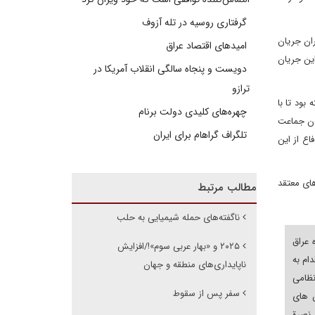
گرفتاری روسیه در تله آزوف
ان جریان
امیدهای اقتصاد عراق
این جریان
دویست و پنجاه سالگی انقلاب آمریکا در
ترازو
بود تا با
چهره‌های کلیدی دولت برنام
ردن جماعت
تلگراف گراهام برای ایران
اع از این
ای معتقد
مطالب مرتبط
ناگفته‌های حمله شیمیایی به حلب
 عراق
۲۰۲۵ و «بهار عربی سوم»!/افزایش
دام به
ناپایداری‌های منطقه و جهان
ظامی
سفر پس از سقوط
ن های
 نصرة