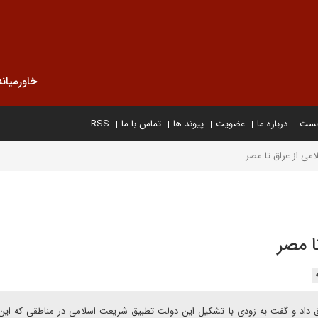
خاورمیانه
خست
درباره ما
عضویت
پیوند ها
تماس با ما
RSS
می از عراق تا مصر
ا مصر
ق داد و گفت به زودی با تشکیل این دولت تطبیق شریعت اسلامی در مناطقی که ای