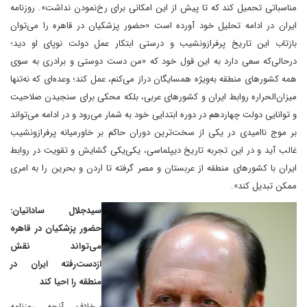
مناسباتی تحمیل کند که تا پیش از این امکانی برای رخ‌نمودن نداشت». روزنامه
ایران در ادامه تحلیل خود آورده است «حضور پزشکیان در قاهره را می‌توان
بازتاب این تاریخ پرفراز‌ونشیب و درستی ابتکار عمل دولت نوپای او دید؛
درحالی‌که سعی دارد به این قول خود که «من دست دوستی و برادری به سوی
همه کشورهای منطقه به‌ویژه همسایگان دراز می‌کنم، عمل کند؛ وعده‌ای که نه‌تنها
میزان‌الحراره روابط ایران و کشورهای عربی، بلکه محکی برای سنجیدن صلاحیت
و توانایی دولت چهاردهم در دوره ابتدایی خود به شمار می‌رود و در ادامه می‌تواند
بر موج ناامیدی در یکی از سخت‌ترین دوران حاکم بر خاورمیانه پرفراز‌و‌نشیب
غالب آید و در این تجربه تاریخ دیپلماسی، یکی‌یکی گشایش و تقویت در روابط
ایران با کشورهای منطقه از عربستان و مصر گرفته تا اردن و بحرین را به امری
ممکن تبدیل کند».
سیدجلال ساداتیان:
حضور پزشکیان در قاهره
می‌تواند نقش
ازدست‌رفته ایران در
منطقه را احیا کند
برخلاف آنچه روزنامه