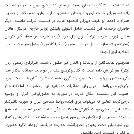
که شنبه‌شب، ۲۴ آذر، به پایان رسید. از میان کشور‌های عربی حاضر در نشست
یادشده، وزرای خارجه اردن، عربستان سعودی، عراق، لبنان، مصر، قطر و بحرین
همراه با احمد ابوالغیط، دبیرکل اتحادیه عرب، در نشست شرکت داشتند. دیگر
حاضران برجسته این نشست شامل آنتونی بلینکن (وزیر خارجه آمریکا)، هاکان
فیدان (وزیر خارجه ترکیه)، ژان‌نوئل بارو (وزیر خارجه فرانسه)، گیر پترسن
(نماینده ویژه سازمان ملل در امور سوریه) و کایا کالاس (مسئول سیاست خارجی
اتحادیه اروپا) بودند.
همچنین نمایندگانی از بریتانیا و آلمان نیز حضور داشتند. خبرگزاری رسمی اردن
(پترا) هم گزارش داده است که گفت‌و‌گو‌های عقبه در دو قالب جداگانه برگزار شد؛
یکی مختص وزرا و مقامات عربی و دیگری نشست مشترک آنان با مقامات غربی،
ترکیه‌ای و بین‌المللی. در پی این مذاکرات، دو بیانیه پایانی صادر شد. اما نکته حائز
اهمیت این نشست انتقال قدرت در سوریه به حضورنیافتن ایران و روسیه
باز‌می‌گردد؛ اتفاقی که می‌تواند برای آینده روابط سیاسی ایران و سوریه تأثیرگذار
باشد. این در حالی بود که گزارش‌ها حکایت از آن داشت که در نشست عقبه هیچ
نماینده مستقیمی از حاکمان فعلی سوریه نیز حضور نداشتند، اما کشور‌هایی که از
این شورشیان تحت رهبری تحریرالشام حمایت می‌کنند، از‌جمله ترکیه حضوری
پررنگ در نشست اردن داشتند.