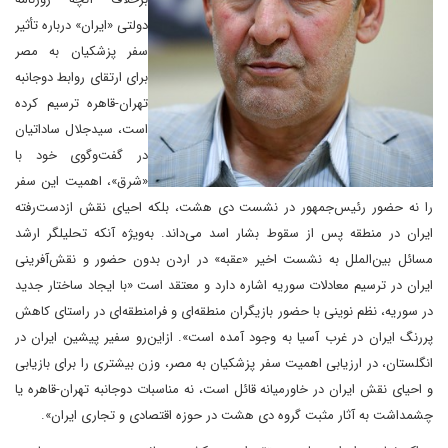
دولتی «ایران» درباره تأثیر
سفر پزشکیان به مصر
برای ارتقای روابط دوجانبه
تهران-قاهره ترسیم کرده
است، سیدجلال ساداتیان
در گفت‌وگوی خود با
«شرق»، اهمیت این سفر
را نه حضور رئیس‌جمهور در نشست دی هشت، بلکه احیای نقش از‌دست‌رفته
ایران در منطقه پس از سقوط بشار اسد می‌داند. به‌ویژه آنکه تحلیلگر ارشد
مسائل بین‌الملل به نشست اخیر «عقبه» در اردن بدون حضور و نقش‌آفرینی
ایران در ترسیم معادلات سوریه اشاره دارد و معتقد است «با ایجاد ساختار جدید
در سوریه، نظم نوینی با حضور بازیگران منطقه‌ای و فرامنطقه‌ای در راستای کاهش
پررنگ ایران در غرب آسیا به وجود آمده است». ازاین‌رو سفیر پیشین ایران در
انگلستان، در ارزیابی اهمیت سفر پزشکیان به مصر، وزن بیشتری را برای بازیابی
و احیای نقش ایران در خاورمیانه قائل است، نه مناسبات دوجانبه تهران-قاهره یا
چشمداشت به آثار مثبت گروه دی هشت در حوزه اقتصادی و تجاری ایران».