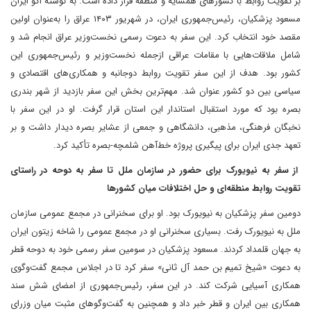
بر تقویت روابط با کشورهای همسایه و منطقه قرار داده است. به نوشته اکو ایران
مسعود پزشکیان، رئیس‌جمهوری ایران، در شهریور ۱۴۰۳ عراق را به‌عنوان اولین
مقصد خود انتخاب کرد. این سفر به دعوت رسمی نخست‌وزیر عراق انجام شد و
شامل ملاقات‌هایی با مقامات عراقی ازجمله نخست‌وزیر و رئیس‌جمهوری این
کشور بود. هدف از این سفر تقویت روابط دوجانبه و همکاری‌های اقتصادی و
سیاسی بین دو کشور عنوان شد. مهم‌ترین بخش این سفر بازدید از شهر بندری
بصره بود که مورد استقبال استاندار این استان قرار گرفت. او در این سفر با
نخبگان فرهنگی، مذهبی، دانشگاهی و جمعی از عشایر بصره دیدار داشت و بر
تعهد جدی ایران برای پیگیری پروژه خط‌آهن شلمچه-بصره تأکید کرد.
از سفر به نیویورک برای حضور در سازمان ملل تا سفر به دوحه در راستای
تقویت روابط منطقه‌ای و حل اختلافات میان کشورها
دومین سفر پزشکیان به نیویورک بود. او برای سخنرانی در مجمع عمومی سازمان
ملل به نیویورک رفت. بسیاری سخنرانی او در مجمع عمومی را شاخه زیتون ایران
به جهان قلمداد کردند. مسعود پزشکیان در سومین سفر رسمی خود به دوحه قطر
به دعوت «شیخ تمیم بن حمد آل ثانی» سفر کرد تا در اجلاس مجمع گفت‌وگوی
همکاری آسیایی شرکت کند. در این سفر، رئیس‌جمهوری از امضای شش سند
همکاری بین ایران و قطر خبر داد و همچنین به گفت‌وگوهای مثبت میان وزرای