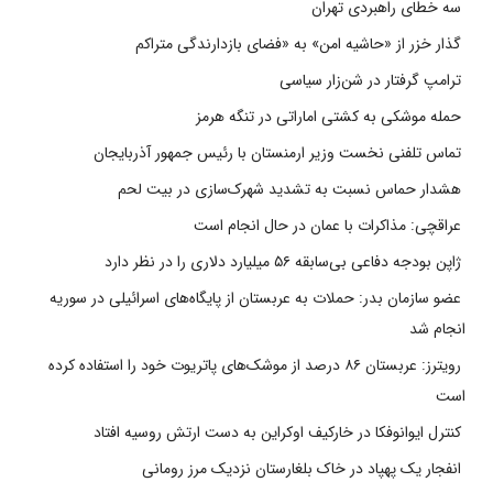
سه خطای راهبردی تهران
گذار خزر از «حاشیه امن» به «فضای بازدارندگی متراکم
ترامپ گرفتار در شن‌زار سیاسی
حمله موشکی به کشتی اماراتی در تنگه هرمز
تماس تلفنی نخست وزیر ارمنستان با رئیس جمهور آذربایجان
هشدار حماس نسبت به تشدید شهرک‌سازی در بیت‌ لحم
عراقچی: مذاکرات با عمان در حال انجام است
ژاپن بودجه دفاعی بی‌سابقه ۵۶ میلیارد دلاری را در نظر دارد
عضو سازمان بدر: حملات به عربستان از پایگاه‌های اسرائیلی در سوریه
انجام شد
رویترز: عربستان ۸۶ درصد از موشک‌های پاتریوت خود را استفاده کرده
است
کنترل ایوانوفکا در خارکیف اوکراین به دست ارتش روسیه افتاد
انفجار یک پهپاد در خاک بلغارستان نزدیک مرز رومانی