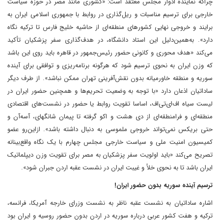
چراکه نماینده ادوار مجلس معتقد است: «کشوری مانند مصر در حوزه سیاست
خارجی برای ترسیم مناسبات و ریل‌گذاری در روابط با جمهوری اسلامی ایران به
برایند و خروجی نهایی کشورهای منطقه‌ای از حاشیه خلیج فارس تا ترکیه نگاه
دارد». به‌همین‌دلیل این استاد دانشگاه، در هدف‌گذاری سفر پزشکیان تأکید
می‌کند «هدف محوری و کانونی حضور رئیس‌جمهور در قاهره باید روی این باشد
که وزن ایران به نحوی ترسیم شود که هرگونه برنامه‌ریزی و توافقی برای آینده
سوریه و منطقه خاورمیانه بدون نقش‌آفرینی تهران ممکن نباشد». از طرف دیگر
ساداتیان اذعان دارد «با توجه به وضعیت تحریم‌ها و همچنین حضور ایران در
لیست سیاه اف‌ای‌تی‌اف، اساسا تقویت روابط یا حضور در نشست‌های اقتصادی
منطقه‌ای و فرامنطقه‌ای از دی هشت و اکو گرفته تا پیمان شانگهای، آسه‌آن و
حتی بریکس نمی‌تواند خروجی ملموسی به دنبال داشته باشد». از‌این‌رو عضو
کمیسیون امنیت ملی و سیاست خارجی مجلس چهارم با یک نگاه واقع‌بینانه
تصریح می‌کند «باید اولویت سفر پزشکیان به مصر برای تقویت وزن دیپلماتیک
ایران باشد تا به نحوی خلأ و غیبت ایران در نشست عقبه اردن جبران شود».
ترسیم آینده سوریه بدون حضور ایران!
اشاره ساداتیان به نشست عقبه ناظر به نشست وزرای خارجه آمریکا، فرانسه،
ترکیه و هفت کشور عربی درباره سوریه در اردن بدون حضور روسیه و ایران بود