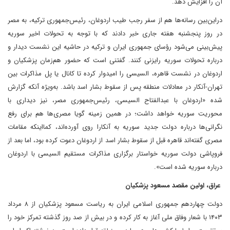
آن را افزایش دهد.
در‌این‌بین رسانه‌ها هم از سفر رجب طیب اردوغان، رئیس‌جمهوری ترکیه، به مصر
در روز پنجشنبه هفته جاری خبر دادند که با توجه به تحولات اخیر سوریه
پیش‌بینی می‌شود رؤسای‌ جمهوری ایران و ترکیه در حاشیه این نشست دیدار و
درباره تحولات سوریه رایزنی کنند. گفتنی است که حضور هم‌زمان پزشکیان و
اردوغان در نشست قاهره، السیسی را امیدوار کرده تا کانال یا پل مذاکرات بین
تهران-آنکار در معادلات منطقه پس از سقوط بشار اسد باشد. به‌ویژه آنکه گزارش
شده «اردوغان با عبدالفتاح السیسی، رئیس‌‌‌جمهوری مصر، نیز دیداری با
محوریت سوریه خواهد داشت؛ در همین زمینه گویا مصری‌ها هم برای رفع
نگرانی‌ها درباره دولت جدید سوریه به آنکارا روی آورده‌اند، کما‌اینکه مقامات
مصری گفته‌‌‌اند قاهره قبل از سقوط بشار اسد از اردوغان دعوت کرده بود، اما بعد از
فروپاشی دولت سوریه خواستار برگزاری مذاکرات مستقیم السیسی با اردوغان
درباره سوریه شده است».
عراق، اولین مقصد مسعود پزشکیان
دولت چهاردهم جمهوری اسلامی ایران به ریاست مسعود پزشکیان از ۸ مرداد
۱۴۰۳ با شعار وفاق ملی آغاز به کار کرده و در بیش از صد روز گذشته تمرکز خود را