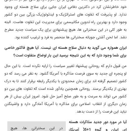
خود خاطرنشان کرد در دکترین دفاعی ایران جایی برای سلاح هسته ای وجود
ندارد. او پذیرفت که تفاوت های استراتژیک و ایدئولوژیک بزرگی بین دو کشور
وجود دارد و بهترین راه تدوین مکانیسمی برای مدیریت این تفاوت هاست. البته
به طور کلی در این سخنرانی ها، هیچ پیشنهادی برای یک سیاست جدید مطرح
نشد. اما لحن آشتی جویانه سخنرانی ها منحصر به فرد و ترغیب کننده بود.
ایران همواره می گوید به دنبال سلاح هسته ای نیست. آیا هیچ فاکتور خاصی
برای شما وجود دارد که به این نتیجه برسید این بار اوضاع متفاوت است؟
من قبول دارم که روحانی پیشنهاد تغییر سیاست را ارایه نکرده است. با این حال
او پنجره ای جدید به سوی فرصت مذاکره با آمریکا گشود. به نظر می رسد که دو
کشور تصمیم گرفته اند برای زمان محدودی با یکدیگر رابطه برقرار کنند تا به درک
بهتری از یکدیگر برسند. روحانی همچنین یادآور شده است که تفاوت های بین دو
کشور می تواند به سرعت و به طور صلح آمیز حل شود. امروز ایران بیش از هر
زمان دیگری از انقلاب اسلامی برای مذاکره با آمریکا آمادگی دارد و واشینگتن
نباید این فرصت را از دست بدهد.
آیا در مورد دور جدید مذاکرات هسته
در این سخنرانی ها، هیچ
ای ایران و گروه 1+5( آمریکا،