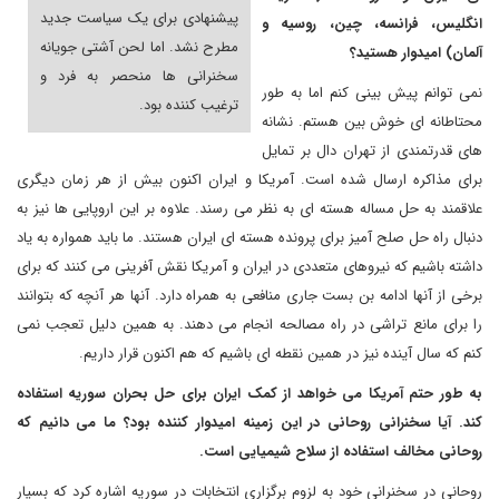
پیشنهادی برای یک سیاست جدید
انگلیس، فرانسه، چین، روسیه و
مطرح نشد. اما لحن آشتی جویانه
آلمان) امیدوار هستید؟
سخنرانی ها منحصر به فرد و
نمی توانم پیش بینی کنم اما به طور
ترغیب کننده بود.
محتاطانه ای خوش بین هستم. نشانه
های قدرتمندی از تهران دال بر تمایل
برای مذاکره ارسال شده است. آمریکا و ایران اکنون بیش از هر زمان دیگری
علاقمند به حل مساله هسته ای به نظر می رسند. علاوه بر این اروپایی ها نیز به
دنبال راه حل صلح آمیز برای پرونده هسته ای ایران هستند. ما باید همواره به یاد
داشته باشیم که نیروهای متعددی در ایران و آمریکا نقش آفرینی می کنند که برای
برخی از آنها ادامه بن بست جاری منافعی به همراه دارد. آنها هر آنچه که بتوانند
را برای مانع تراشی در راه مصالحه انجام می دهند. به همین دلیل تعجب نمی
کنم که سال آینده نیز در همین نقطه ای باشیم که هم اکنون قرار داریم.
به طور حتم آمریکا می خواهد از کمک ایران برای حل بحران سوریه استفاده
کند. آیا سخنرانی روحانی در این زمینه امیدوار کننده بود؟ ما می دانیم که
روحانی مخالف استفاده از سلاح شیمیایی است.
روحانی در سخنرانی خود به لزوم برگزاری انتخابات در سوریه اشاره کرد که بسیار