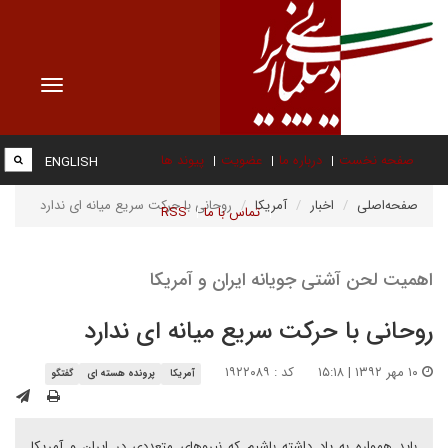
Toggle
vigation
صفحه نخست
درباره ما
عضویت
پیوند ها
ENGLISH
صفحه‌اصلی
اخبار
آمریکا
روحانی با حرکت سریع میانه ای ندارد
تماس با ما
RSS
اهمیت لحن آشتی جویانه ایران و آمریکا
روحانی با حرکت سریع میانه ای ندارد
۱۰ مهر ۱۳۹۲ | ۱۵:۱۸
کد : ۱۹۲۲۰۸۹
آمریکا
پرونده هسته ای
گفتگو
باید همواره به یاد داشته باشیم که نیروهای متعددی در ایران و آمریکا