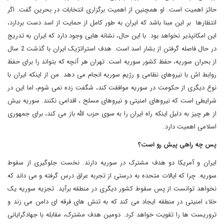
حائز اهمیت است. او همچنین از اهمیت برگزاری انتخابات در بحرین گفت. اگر
انتظارها بر این مبنا باشد که ایران به طور کامل از حمایت از اسد دست بردارد،
این امکانپذیر نخواهد بود. با این حال، نشانه هایی وجود دارد که ایران به تدریج
در حال فاصله گرفتن از بشار اسد است. هدف استراتژیک ایران با گذشت 2 سال
از بحران سوریه، حفظ کشور سوریه است. تهران هر آنچه که بتواند را برای حفظ
روابط اش با نیروهای نظامی و رژیم سوریه انجام می دهد. من از اینکه ایران با
نوع دیگری از حکومت در سوریه موافقت کند، شگفت زده نمی شوم، اما این در
شرایطی است که نیروهای امنیتی و نیروهای مسلح ، اقدامی نکنند. سوریه بیش
از هر چیز به دلیل اینکه راه ایران را به سوی حزب الله باز می کند، برای جمهوری
اسلامی اهمیت دارد.
پس چه راهی پیش رو است؟
ایران و آمریکا دو هدف مشترک در سوریه دارند. نخست جلوگیری از سقوط
سوریه. چرا که ایالات متحده به درستی از تجربه عراق درس گرفته و می داند که
نخواهد توانست از پس سقوط کشور دیگری در منطقه برآید. تجزیه سوریه یک
خلاء امنیتی در منطقه ایجاد می کند که به تنش های فرقه ای دامن می زند و
تروریست ها را تقویت خواهد کرد. دومین هدف مشترک، مقابله با جهادگرایانی