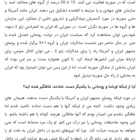
است که در سوریه فعالیت می کنند. 15 تا 30 درصد از گروه های مخالف اسد را
سازمان های جهادی و یا مرتبط با القاعده تشکیل می دهند. ایران مانند آمریکا و
حتی سوریه در مورد گسترش بنیادگرایی و تندروی ناشی از عملکرد این سازمان
ها و گروه ها در سوریه نگران است. در صورتی که ایران به کنفرانس ژنو 2 دعوت
شود،می توان مشاهده کرد که سیاست ایران در دولت روحانی تعدیل شده یا
خیر. در حال حاضر دور نخست مذاکرات ایران و گروه 1+5 برگزار شده و روسای
جمهور ایران و آمریکا راه را برای مذاکرات ژنو 2 ، می توان کانال سومی برای
ارتباط میان این کشورها ایجاد کرد. تا کنون همواره بحث بر سر این بوده که
ایران بخشی از مشکل سوریه است، اما از این پس می توان امیدوار بود که ایران
به بخشی از راه حل سوریه تبدیل شود.
آیا از اینکه اوباما و روحانی با یکدیگر دست ندادند، غافلگیر شده اید؟
در مورد اینکه روسای جمهور ایران و آمریکا با یکدیگر دست بدهند، هیجان های
زیادی وجود داشت. البته من از اینکه آنها با هم دست ندادند ناامید شدم اما
غافلگیر نشدم.من امیدار بودم که آنها ملاقاتی هرچند کوتاه با هم داشته باشم. با
این وجود ملاحظات روحانی را نیز درک می کنم. او یک مرد محتاط است که نمی
خواهد به سرعت حرکت کند. چرا که نیروهای تندرو در داخل ایران به دقت او را
زیر نظر دارند. او می داند اگر در رابطه با آمریکا خیلی سریع حرکت کند، در داخل