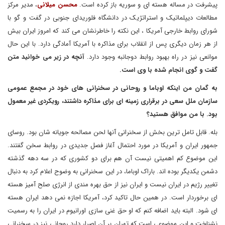
پیشرفت در مساله هسته ای و سوریه باز کرده است.
محسن میلانی
، مدیر مرکز
مطالعات دیپلماتیک و استراتژیک در دانشگاه فلوریدای جنوبی در گفت و گو با
شورای روابط خارجی آمریکا ، این نکته را خاطرنشان می کند که امروز ایران بیش
از هر زمان دیگری پس از انقلاب برای مذاکره با آمریکا آمادگی دارد. با این حال
موانعی نیز در راه بهبود روابط دوجانبه وجود دارد.
آنچه در زیر می خوانید متن
گفت و گوی انجام شده با وی است.
به گمان من اینکه اوباما و روحانی در سخنرانی های خود در مجمع عمومی
سازمان ملل سعی در برقراری زمینه ای برای مذاکره داشتند، رویکردی غیر معمول
بود. با من موافق هستید؟
بله. قابل تامل ترین بخش از سخنرانی آنها لحن مصالحه جویانه شان بود. روسای
جمهور ایران و آمریکا در مورد احتمال آغاز فصل جدیدی در روابط سخن گفتند.
این موضوع کم اهمیتی نیست آن هم برای دو کشوری که در سه دهه گذشته
دشمن یکدیگر بوده اند. باراک اوباما، در این سخنرانی به وضوح اعلام کرد به دنبال
تغییر رژیم در ایران نیست و ایران نیز از حق بهره مندی از انرژی صلح آمیز هسته
ای برخوردار است. در همین حال تاکید کرد، آمریکا اجازه نمی دهد ایران هسته
ای شود. البته باید اضافه کنم که او حق غنی سازی اورانیوم در ایران را به رسمیت
نشناخت و این موضوعی است که تهران بر آن اصرار دارد.روحانی نیز در سخنرانی