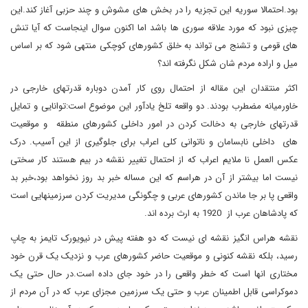
بود.احتمالا سوریه این تجزیه را در بخش های مشوش و چند حزبی آغاز کند.این
چیزی نبود که مورد علاقه سوری ها باشد اما اکنون سوال اینجاست که آیا تنش
های قومی و تشنج می تواند به خلق کشورهای کوچکی منتهی شود که بر اساس
میل و اراده مردم شان شکل نگرفته اند؟
اکثر منتقدان این مقاله از احتمال روی کار آمدن دوباره قدرتهای خارجی در
خاورمیانه مضطرب بودند. دو واقعه تلخ یادآور این موضوع است:توانایی و تمایل
قدرتهای خارجی به دخالت کردن در امور داخلی کشورهای منطقه و موقعیت
های داخلی نابسامان و ناتوانی کلی اعراب برای جلوگیری از این آسیب. درک
عکس العمل نا ملایم اعراب که از احتمال تغییر نقشه در بیم هستند کار سختی
نیست اما بیشتر از آن در هراسم که این مساله خبر بد روز نخواهد بود،خبر بد
واقعی پا بر جا ماندن کشورهای عربی و چگونگی مدیریت کردن سرزمینهایی است
که پادشاهان عرب از 1920 به ارث برده اند.
نقشه هراس انگیز نقشه ای نیست که دو هفته پیش در نیویورک تایمز به چاپ
رسید، بلکه نقشه کنونی و موقعیت حاضر کشورهای عرب و نزدیک یک قرن خود
مختاری انها است که خطر واقعی را در خود جای داده است.در حال حتی یک
دموکراسی قابل اطمینان عرب و حتی یک سرزمین مجزای عرب که در آن مردم از