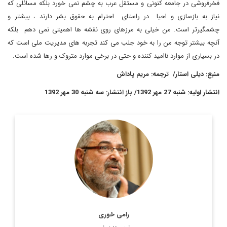
فخرفروشی در جامعه کنونی و مستقل عرب به چشم نمی خورد بلکه مسائلی که
نیاز به بازسازی و احیا در راستای احترام به حقوق بشر دارند ، بیشتر و
چشمگیرتر است. من خیلی به مرزهای روی نقشه ها اهمیتی نمی دهم بلکه
آنچه بیشتر توجه من را به خود جلب می کند تجربه های مدیریت ملی است که
در بسیاری از موارد ناامید کننده و حتی در برخی موارد متروک و رها شده است.
منبع: دیلی استار/ ترجمه: مریم پاداش
انتشار اولیه: شنبه 27 مهر 1392/ باز انتشار: سه شنبه 30 مهر 1392
رامی خوری - عضو برجسته موسسه سیاست عمومی و امور بین
در دانشگاه آمریکایی بیروت و عضو ارشد
"(IFI)
الملل "ایسام فارس
غيرمقيم در مدرسه جان اف کندی دانشگاه ...
اطلاعات بیشتر
رامی خوری