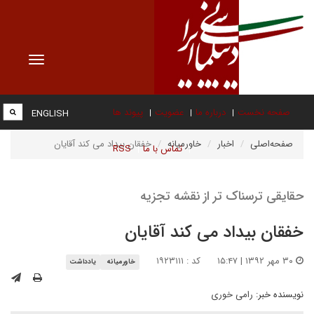
Toggle
vigation
صفحه نخست
درباره ما
عضویت
پیوند ها
ENGLISH
صفحه‌اصلی
اخبار
خاورمیانه
خفقان بیداد می کند آقایان
تماس با ما
RSS
حقایقی ترسناک تر از نقشه تجزیه
خفقان بیداد می کند آقایان
۳۰ مهر ۱۳۹۲ | ۱۵:۴۷
کد : ۱۹۲۳۱۱۱
خاورمیانه
یادداشت
نویسنده خبر:
رامی خوری