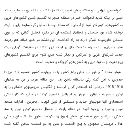
دیپلماسی ایرانی
: دو هفته پیش نیویورک تایمز نقشه و مقاله ای به چاپ رساند
مبنی بر اینکه شاید تحولات اخیر در منطقه منجر به تقسیم شدن کشورهای عربی
به کشورهای کوچکتر شود.از آنجایی که مقاله توسط تحلیل گر باسابقه رابین رایت
نوشته شده بود جنجال و تحقیق گسترده ای در دایره تحلیل گرانی که بر روی
مسائل خاورمیانه تمرکز دارند به راه انداخت. این نقشه در خاور میانه هم زمزمه
های بسیاری را به راه انداخت دال بر اینکه این نقشه در حقیقت گویای نیت
جدید قدرتهای غربی و اسرائیل و دیگر نیت های شوم برای تقسیم کشورهای
پرجمعیت و بانفوذ عربی به کشورهای کوچک و ضعیف است.
عنوان مقاله " چطور می توان پنج کشور را به چهارده کشور تقسیم کرد: نیز تا
حدودی به این گمنه زنی بدبینانه دامن زد. این مقاله اعراب را برد به سالهای
1916-1918 ، زمانی که استعمار گران فرانسه و انگلیس سرزمینهای عثمانی را به
اردن ، سوریه ، لبنان ، عراق و اسرائیل تقسیم کردند در حالی که کار دستی
استعماری آنها هویتهای جدید و مستقلی از قبیل کویت ، بحرین ، امارات متحد
عربی و غیره را بوجود آورد. در مقاله رایت از احتمال تقسیم کردن لیبی به سه
بخش ، عراق و سوریه به پنج بخش (دروزیها ، کردها ، علوی ها ،شیعیان و سنی
ها) ، عربستان سعودی به پنج قسمت و یمن به دو قسمت سخن گفته شده