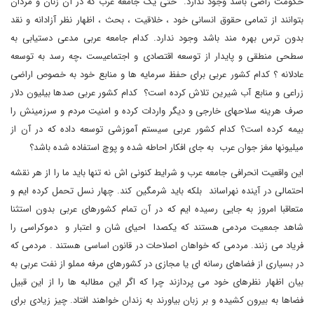
حکومت راضی باشد وجود ندارد. حتی یک جامعه عرب که در آن زنان و مردان
بتوانند از تمامی حقوق انسانی خود ، خلاقیت ، بحث ، اظهار نظر آزادانه و نقد
بدون ترس بهره مند باشد وجود ندارد. کدام جامعه عربی مدعی دستیابی به
سطحی منطقی و پایدار از توسعه اقتصادی و اجتماعیست ،چه رسد به توسعه
عادلانه ؟ کدام کشور عربی برای حفظ سرمایه ها و منابع خود به خصوص اراضی
زراعی و منابع آب شیرین تلاش کرده است؟ کدام کشور عربی صدها بیلیون دلار
صرف هرینه سلاحهای خارجی و دیگر واردات کرده و امنیت مردم و سرزمینش را
بیمه کرده است؟ کدام کشور عربی سیستم آموزشی توسعه داده که در آن از
میلیونها مغز جوان عرب به جای افکار احاطه شده و پوچ استفاده شده باشد؟
این واقعیت انحرافی جامعه عرب و شرایط کنونی اش نه تنها باید ما را از هر نقشه
احتمالی در آینده نهراساند بلکه باید شرمگین کند. چهار نسل تحمل کرده ایم و
متعاقبا امروز به جایی رسیده ایم که در آن تمام کشورهای عربی بدون استثنا
شاهد جمعیت مردمی هستند که یکصدا احیای شان و اعتبار و دموکراسی را
فریاد می زنند. مردمی که خواهان اصلاحات در قانون اساسی هستند . مردمی که
در بسیاری از فضاهای رسانه ای یا مجازی در کشورهای مرفه مملو از نفت عربی به
بیان اظهار نظرهای خود می پردازند چرا که اگر این مطالبه ها را از این قبیل
فضاها به بیرون کشیده و بر زبان بیاورند به زندان خواهند افتاد. چیز زیادی برای