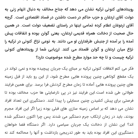
رویدادهای کنونی ترکیه نشان می دهد که جناح مخالف به دنبال اتهام زنی به
دولت آقای اردغان و حزب حاکم در دست داشتن در فساد اقتصادی است. گرچه
آقای اردوغان اعلام کرده تمامی اینها در راستای تضعیف دولت است. در همین
حال صحبت از دخالت همراه قدیمی اردغان، یعنی گولن بوده و اتفاقات پیش
آمده را بر آمده از جنبش طرفداران او می دانند. به نوعی نزاع کنونی در ترکیه را
نزاع میان اردغان و گولن قلمداد می کنند. ارزیابی شما از رویدادهای کنونی
ترکیه چیست و تا چه حد موارد مطرح شده موضوعیت دارد؟
فکر می کنم اتفاقات کنونی ترکیه بر مبنای یک جریان پیچیده بوده و نمی تواند در
یک مقطع کوتاهی چنین پرونده هایی مطرح شود، از این رو باید از قبل زمینه
های چنین پرونده هایی آماده تا زمان مطرح کردنش فرا برسد. برای همین فرایند
طولانی طی شده است.این فرایند نیز در پی نارضایتی ها حزب مخالف بوده تا
فرصتی برای پیش کشیدن چنین مسایلی را پیدا کنند. دستگیری این تعداد افراد
نشان می دهد که بر اساس زمینه سازی های قبلی بوده زیرا اگر این افراد مجرم
بودند، باید در زمان ارتکاب جرم دستگیر می شدند پس چرا اکنون دستگیر شده
اند؟ این نشان از دخالت یک جریان سیاسی دارد. اگر دستگاه قضا خواهان
دستگیری این افراد بوده باید به طور تدریجی بازداشت و آنها را محاکمه کند نه