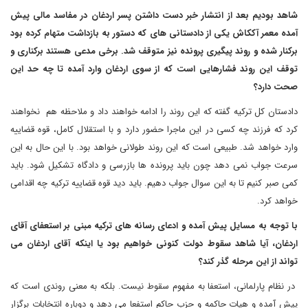
شاهد بودیم بعد از انتشار خبر دست داشتن پسر اردغان در مفاسد مالی پیش
آمده معمر آککاش یکی از دادستانی های که دستور به بازداشت متهام کرده بود
برکنار شده و روند پیگیری پرونده نیز متوقف شد. برخی مدعی هستند برکناری و
توقف این روند فشارهایی است که از سوی اردغان وارد آمده تا چه حد این
صحت دارد؟
دادستان کل ترکیه گفته که این روند را ادامه خواهند داد و ملاحظه هم نخواهند
کرد که فرزند چه کسی در این ماجرا حضور دارد و با استقلال کامل، قوه قضاییه
وارد خواهد شد. طبیعی است که این روند طولانی خواهد بود. با این حال به این
سرعت جواب نمی دهد چون باید پرونده ها بازرسی و دادگاه تشکیل شود. باید
کمی صبر کنیم تا به این سوال جواب دهیم. باید دید قوه قضاییه ترکیه چه اقدامی
خواهد کرد.
با توجه به مسایل پیش آمده و ادعای رسانه های ترکیه مبنی بر استعفای آقای
اردغان، آیا شاهد سقوط دولت کنونی خواهیم بود یا اینکه آقای اردغان می
تواند از این مرحله گذر کند؟
در نظام پارلمانی، استعفا به مفهوم سقوط نیست. بلکه به معنی روندی است که
پیش آمده و هیات حاکمه و حزب حاکم استفعا می دهد و دوباره انتخابات برگزار