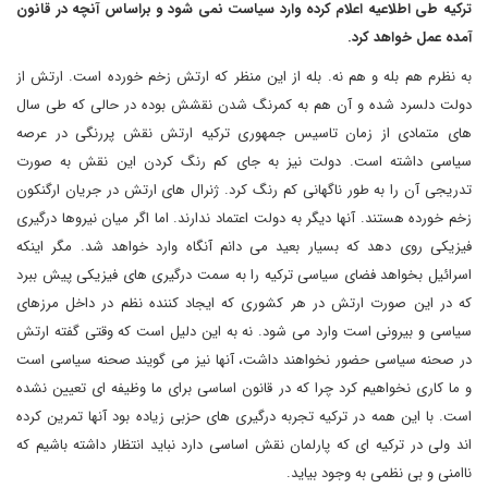
ترکیه طی اطلاعیه اعلام کرده وارد سیاست نمی شود و براساس آنچه در قانون
آمده عمل خواهد کرد.
به نظرم هم بله و هم نه. بله از این منظر که ارتش زخم خورده است. ارتش از
دولت دلسرد شده و آن هم به کمرنگ شدن نقشش بوده در حالی که طی سال
های متمادی از زمان تاسیس جمهوری ترکیه ارتش نقش پررنگی در عرصه
سیاسی داشته است. دولت نیز به جای کم رنگ کردن این نقش به صورت
تدریجی آن را به طور ناگهانی کم رنگ کرد. ژنرال های ارتش در جریان ارگنکون
زخم خورده هستند. آنها دیگر به دولت اعتماد ندارند. اما اگر میان نیروها درگیری
فیزیکی روی دهد که بسیار بعید می دانم آنگاه وارد خواهد شد. مگر اینکه
اسرائیل بخواهد فضای سیاسی ترکیه را به سمت درگیری های فیزیکی پیش ببرد
که در این صورت ارتش در هر کشوری که ایجاد کننده نظم در داخل مرزهای
سیاسی و بیرونی است وارد می شود. نه به این دلیل است که وقتی گفته ارتش
در صحنه سیاسی حضور نخواهند داشت، آنها نیز می گویند صحنه سیاسی است
و ما کاری نخواهیم کرد چرا که در قانون اساسی برای ما وظیفه ای تعیین نشده
است. با این همه در ترکیه تجربه درگیری های حزبی زیاده بود آنها تمرین کرده
اند ولی در ترکیه ای که پارلمان نقش اساسی دارد نباید انتظار داشته باشیم که
ناامنی و بی نظمی به وجود بیاید.