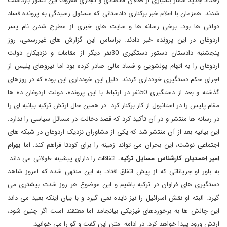
رخداد جدید شمار بسیاری از فعالان اقتصادی و تجاری معروف این کشور بازداشت
شدند. همزمان با اعلام خبر برکناری دادستانی که مسئول رسیدگی به پرونده فساد
دولتی ها بود، برخی رسانه ها و سایت های خبری از مطرح شدن نام پسر
اردوغان در این پرونده خبر دادند. براساس این گزارش های غیررسمی، روز
پنجشنبه دادستان دستور دستگیری 30نفر دیگر از مقامات و نزدیکان دولت
اردوغان را به اتهام پولشویی و فساد مالی صادر کرده بود اما نیروهای پلیس از
اجرای حکم دستگیری خودداری کردند. دلیل این خودداری این بوده که در روزهای
گذشته و بعد از دستگیری 50نفر در ارتباط با این پرونده، دولت اردوغان ده ها
مقام پلیس را در استانبول از کار برکنار کرد. در همین حال ارتش ترکیه بیانیه ای را
در رسانه ها منتشر و در آن تأکید کرد که قصد دخالت در مسائل سیاسی را ندارد.
این بیانیه بعد از آن منتشر شد که یکی از مشاوران نزدیک اردوغان در شبکه های
اجتماعی نوشت، این بحران می تواند زمینه را برای کودتا فراهم کند. اما
بهرام
امیر احمدیان کارشناس مسایل ترکیه
، اتفاقات را دارای پیشینه طولانی می داند.
به باور او جریاناتی که از پیش اتفاق افتاد، به این منتهی شده که امروز شاهد
دستگیری های فراوان در ترکیه باشیم و این موضوع هر روز شدت بیشتری می
گیرد. البته او نقش اسرائیل را نیز نایده نمی گیرد و با بیان اینکه بعید می داند
این چالش ها به برخوردهای فیزیکی بیانجامد اما معتقند است اگر چنین شود،
ارتش ورود پیدا خواهد کرد. در ادامه متن این گفت و گو را می خوانید: