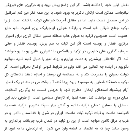
نقش قبلی خود را داشته باشد. اگر این وضع پیش برود و به درگیری های فیزیکی
بیانجامد، ممکن است ارتش ناگزیر به ورود شود. با این همه فکر می کنم اسرائیل
در این مسایل دست دارد. اما در مقابل آمریکا خواهان ترکیه با ثبات است. زیرا
ترکیه جناح شرقی ناتو است و پایگاه هوایی اینجرلیک برای امنیت ناتو حایز
اهمیت است.همچنین ترکیه به عنوان هاب منطقه مسیر انتقال انرژی برای آسیای
مرکزی، قفقاز و روسیه است اگر این ثبات به هم بریزد روسیه، قفقاز و حتی
سرمایه گذاری های خارجی در ترکیه و بالعکس با دشواری هایی رو به رو خواهند
شد. اگر اطلاعاتی بیشتری به دست بیاریم و روند امور را دنبال کنیم شاید بتوانیم
بگوییم در آینده چه اتفاقی می افتد ولی در شرایط کنونی اوضاع بحرانی است. اگر
دولت بحران را مدیریت کند و به مصالحه ای برسند و اجازه دهند دادستان کل
ترکیه و دستگاه قضایی به موضوع ورود پیدا کند، آن وقت می توانند در یک فضای
آرام پیشنهاد استعفای اردغان مطرح شود یا حزبش نسبت به برگزاری انتخابات
میان دوره ای موافقت کند. همه اینها راه کارهای سیاسی است. از طرفی باید این
مسایل را مسایل داخلی ترکیه بدانیم و آتش بیار معرکه نشویم. ترکیه همسایه
قدرتمند ماست و ثبات ترکیه ثبات ماست. ایران در شرق با افغانستان ناامن و در
غرب با عراق ناامن مواجه است از این رو نباید در شمال غرب جریانات براندازی به
وجود بیاید چرا که به اقتصاد ما لطمه وارد می شود. راه ارتباطی ما به اروپا از