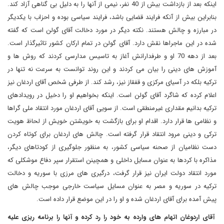
اینکه بعد از بازداشت بیش از 40 نفر، نیمی از آنها را به دلیل بی گناهی آزاد کند.
بنابراین بیش از آنکه فرایند قضایی باشد، فرایند سیاسی بوده و احزاب با یکدیگر
در مبارزه و چالش هستند. نکته دیگر در مورد دخالت آقای گولن است که گفته
شده در این ماجراها نقش دارد. آقای گولن در تمام ارکان کشور تاثیرگذار است.
بعد از دهه 70 او و طرفدارانش آغاز به تاسیس مدارسی کردند که روش ها و
آموزش های دینی را بیان می کردند و این روند توانست به سرعت نه تنها در
ترکیه بلکه در آسیای مرکزی و قفقاز نیز، رشد کند. از طرفی شخص آقای اردغان نیز
اعلام کرده که شاگرد آقای گولن است. اینکه بخواهیم او را دخیل در رویدادهای
ترکیه بدانیم مقداری غیرمنطقی است. از سویی آقای اردغان مورد انتقاد ملی گراها
و نظامی ها قرار دارد. اقدام او برای بازگشت به خویشتن خویش از لحاظ هویت
ترکی و دینی مرود انتقاد قرار گرفته است. چالش های اردغان برای کوتاه کردن
دست نظامیان از صحنه سیاسی کشور، به منظور جلوگیری از کودتاهای دیگر،
مذاکره با کردها به عنوان مسایل داخلی و همچینن استقرار سپر دفاع موشکلی که
مورد انتقاد دولت ایران نیز قرار گرفت، درگیری های مرزی با سوریه و دخالت
ترکیه در سوریه و مصر به عنوان مسایل سیاست خارجی موجب چالش های
پیش آمده برای آقای اردغان شده و او را در این موضع قرار داده است.
آقای اردوغان اتهام های وارده به خود را رد کرده و آنها را برنامه ریزی علیه