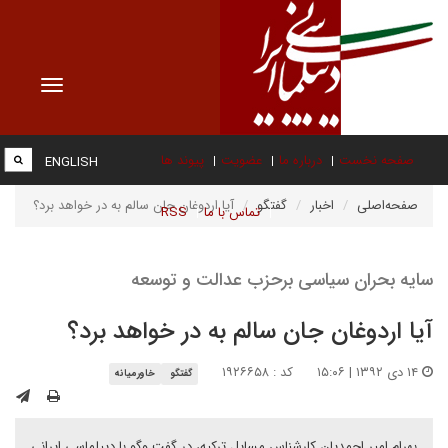
Toggle
vigation
صفحه نخست
درباره ما
عضویت
پیوند ها
ENGLISH
صفحه‌اصلی
اخبار
گفتگو
آیا اردوغان جان سالم به در خواهد برد؟
تماس با ما
RSS
سایه بحران سیاسی برحزب عدالت و توسعه
آیا اردوغان جان سالم به در خواهد برد؟
۱۴ دی ۱۳۹۲ | ۱۵:۰۶
کد : ۱۹۲۶۶۵۸
گفتگو
خاورمیانه
بهرام امیر احمدیان کارشناس مسایل ترکیه، در گفت وگو با دیپلماسی ایرانی