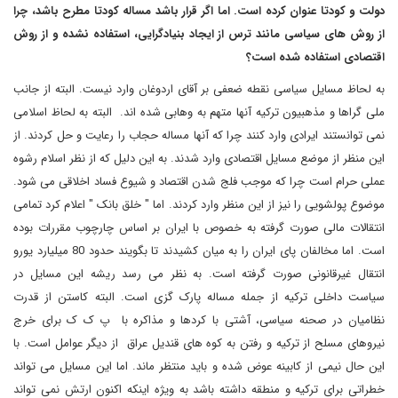
دولت و کودتا عنوان کرده است. اما اگر قرار باشد مساله کودتا مطرح باشد، چرا
از روش های سیاسی مانند ترس از ایجاد بنیادگرایی، استفاده نشده و از روش
اقتصادی استفاده شده است؟
به لحاظ مسایل سیاسی نقطه ضعفی بر آقای اردوغان وارد نیست. البته از جانب
ملی گراها و مذهبیون ترکیه آنها متهم به وهابی شده اند. البته به لحاظ اسلامی
نمی توانستند ایرادی وارد کنند چرا که آنها مساله حجاب را رعایت و حل کردند. از
این منظر از موضع مسایل اقتصادی وارد شدند. به این دلیل که از نظر اسلام رشوه
عملی حرام است چرا که موجب فلج شدن اقتصاد و شیوع فساد اخلاقی می شود.
موضوع پولشویی را نیز از این منظر وارد کردند. اما " خلق بانک " اعلام کرد تمامی
انتقالات مالی صورت گرفته به خصوص با ایران بر اساس چارچوب مقررات بوده
است. اما مخالفان پای ایران را به میان کشیدند تا بگویند حدود 80 میلیارد یورو
انتقال غیرقانونی صورت گرفته است. به نظر می رسد ریشه این مسایل در
سیاست داخلی ترکیه از جمله مساله پارک گزی است. البته کاستن از قدرت
نظامیان در صحنه سیاسی، آشتی با کردها و مذاکره با پ ک ک برای خرج
نیروهای مسلح از ترکیه و رفتن به کوه های قندیل عراق از دیگر عوامل است. با
این حال نیمی از کابینه عوض شده و باید منتظر ماند. اما این مسایل می تواند
خطراتی برای ترکیه و منطقه داشته باشد به ویژه اینکه اکنون ارتش نمی تواند